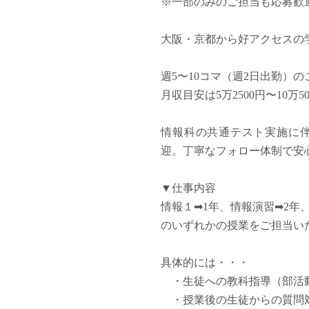
※一部のみのご担当も応募歓
塾・予備校講師
オンライン講師
大阪・京都から好アクセスの
幼稚園教諭・保育
日本語教師
週5〜10コマ（週2日出勤）
添削・校正スタッ
月収目安は5万2500円〜10
学校支援員
広報・宣伝
情報科の共通テスト実施に
一般事務
迎。丁寧なフォロー体制で安
経理・会計事務
総務・人事事務
▼仕事内容
管理・運営
情報１➡1年、情報演習➡2年
営業職
のいずれかの授業をご担当い
こども支援スタッ
具体的には・・・
・生徒への教科指導（部活
・授業後の生徒からの質問