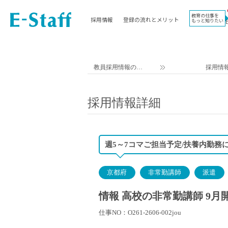
教育の仕事を
採用情報
登録の流れとメリット
もっと知りたい
EWORK TOP
コラム
地域
教科
関東
英語教員
教員採用情報のイ
採用情
東海
社会教員
ー・スタッフ TOP
近畿
理科教員
採用情報詳細
九州
数学教員
北海道
国語教員
沖縄県
その他教科教員
週5～7コマご担当予定/扶養内勤務
東北
学校事務
信越
情報教員
京都府
非常勤講師
派遣
中国
家庭科教員
四国
技術教員
情報 高校の非常勤講師 9月
北陸
養護教諭
仕事NO：O261-2606-002jou
講師（免許不問）