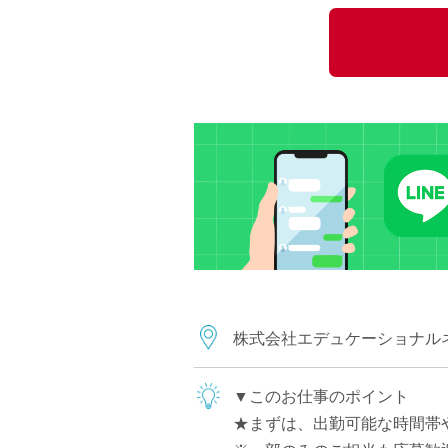
小学校教員
保健体育教員
音楽教員
美術教員
ICT支援員
実習助手
司書
カウンセラー
部活動指導員
学童スタッフ
その他職種
学習支援
株式会社エデュケーショナル
チューター
個別指導
▼このお仕事のポイント
ALT/AET
★まずは、出勤可能な時間帯