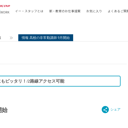
05/27UP
イー・スタッフとは
新・教育のお仕事提案
お気に入り
よくあるご質
EWORK
教員の採用
採用形態
採用
専任教諭
教育関
報
情報 高校の非常勤講師 9月開始
常勤講師
教員か
非常勤講師
月額固
常勤職員
業務委
非常勤職員
自社採
アルバイト・パート
月額固
にもピッタリ！/2路線アクセス可能
その他
月額固
正社員
駅徒歩
契約社員
駅徒歩
英語力
開始
資格を
AMの