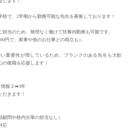
迎します！
派遣
紹介予
学校で、2学期から勤務可能な先生を募集しております！
士
未経験
新卒
のご担当のため、無理なく働けて扶養内勤務も可能です。
フ
第二新
万5000円で、家事や他のお仕事との両立も○。
Iター
社会人
伴い重要性が増しているため、ブランクのある先生も大歓
子育て
心の復職を応援します！
ミドル
扶養内
残業少
、情報２➡3年
1日4
ただきます！
フ
週1日
週2日
動顧問や校内分掌の担当なし）
Wワー
対応
夕方の