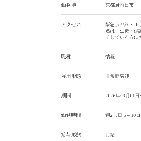
勤務地
京都府向日市
アクセス
阪急京都線・JR
名は、生徒・保
チしている方に
職種
情報
雇用形態
非常勤講師
期間
2026年09月01日
勤務時間
週2~3日 5～10
給与形態
月給