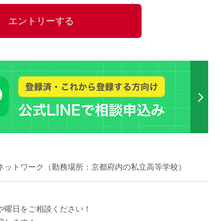
15時
エントリーする
土日祝
初めて
学生O
週6日
週5日
週4日
週3日
3学期
1学期
新年度
2学期
ネットワーク（勤務場所：京都府内の私立高等学校）
即日★
学校名
紹介
や曜日をご相談ください！