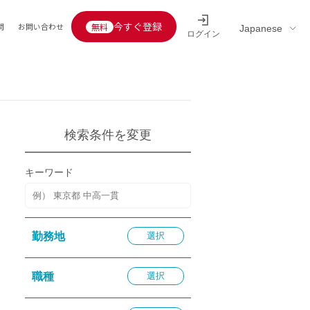
今すぐ登録
問
お問い合わせ
ログイン
Educators’ interview
採用情報一覧
区分
連企業
らの転職者活躍中
定給30万円以上
検索条件を変更
託
用情報
キーワード
定給25万円以上
定給20万円以上
10分以内
勤務地
選択
5分以内
を活かす
職種
選択
活かす
み