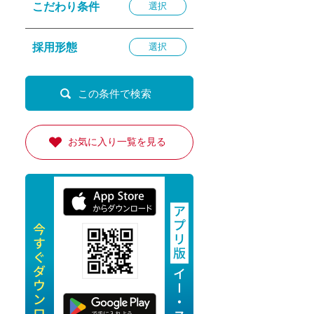
こだわり条件
選択
退勤
休
採用形態
選択
の転職応援
K
お気に入り一覧を見る
★採用
★採用
4月★採用
★採用
急募採用
公開求人