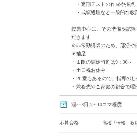
・定期テストの作成や採点
・成績処理など一般的な教
授業中心に、その準備や試験
だきます
※非常勤講師のため、部活や
▼補足
・１限の開始時刻は9：00～
・土日祝お休み
・PC室もあるので、指導の
・兼務先やご家庭の都合で曜
週2~3日 5～10コマ程度
応募資格
高校「情報」教