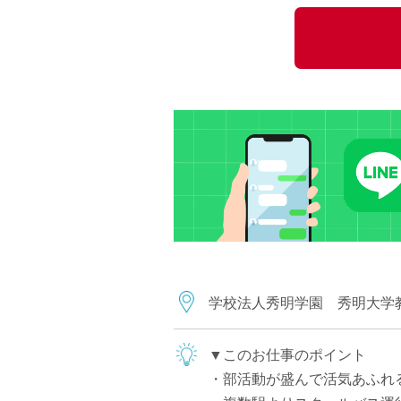
小学校教員
保健体育教員
音楽教員
美術教員
ICT支援員
実習助手
司書
カウンセラー
部活動指導員
学童スタッフ
その他職種
学習支援
学校法人秀明学園 秀明大学
チューター
個別指導
▼このお仕事のポイント
ALT/AET
・部活動が盛んで活気あふれ