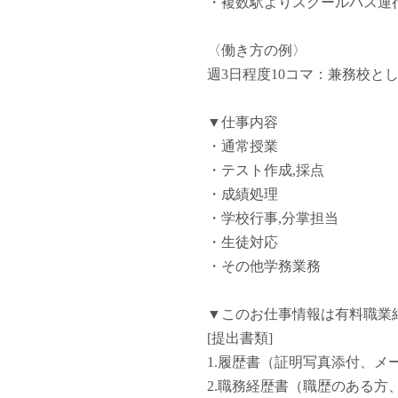
・複数駅よりスクールバス運
塾・予備校講師
オンライン講師
〈働き方の例〉
幼稚園教諭・保育
週3日程度10コマ：兼務校と
日本語教師
添削・校正スタッ
▼仕事内容
学校支援員
・通常授業
広報・宣伝
・テスト作成,採点
一般事務
・成績処理
経理・会計事務
・学校行事,分掌担当
総務・人事事務
・生徒対応
管理・運営
・その他学務業務
営業職
こども支援スタッ
▼このお仕事情報は有料職業
[提出書類]
1.履歴書（証明写真添付、メ
2.職務経歴書（職歴のある方