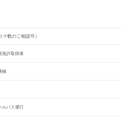
直雇用
免許不
・コマ数のご相談可）
員免許取得者
桑橋
ールバス運行