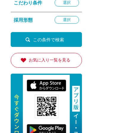
こだわり条件
選択
退勤
休
採用形態
選択
の転職応援
K
お気に入り一覧を見る
★採用
★採用
4月★採用
★採用
急募採用
公開求人