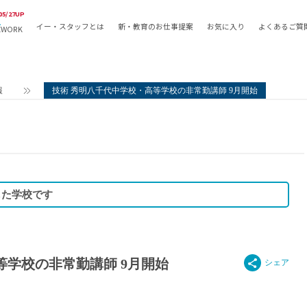
05/27UP
イー・スタッフとは
新・教育のお仕事提案
お気に入り
よくあるご質
EWORK
教員の採用
採用形態
採用
専任教諭
教育関
報
技術 秀明八千代中学校・高等学校の非常勤講師 9月開始
常勤講師
教員か
非常勤講師
月額固
常勤職員
業務委
非常勤職員
自社採
アルバイト・パート
月額固
した学校です
その他
月額固
正社員
駅徒歩
契約社員
駅徒歩
英語力
等学校の非常勤講師 9月開始
資格を
AMの