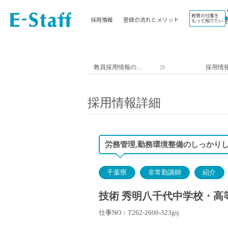
教育の仕事を
採用情報
登録の流れとメリット
もっと知りたい
EWORK TOP
コラム
地域
教科
関東
英語教員
教員採用情報のイ
採用情
東海
社会教員
ー・スタッフ TOP
近畿
理科教員
採用情報詳細
九州
数学教員
北海道
国語教員
沖縄県
その他教科教員
労務管理,勤務環境整備のしっかり
東北
学校事務
信越
情報教員
千葉県
非常勤講師
紹介
中国
家庭科教員
四国
技術教員
技術 秀明八千代中学校・高
北陸
養護教諭
仕事NO：T262-2606-323gij
講師（免許不問）