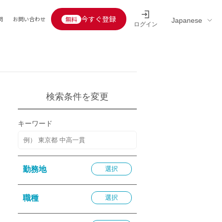
今すぐ登録
問
お問い合わせ
ログイン
Educators’ interview
採用情報一覧
区分
連企業
らの転職者活躍中
定給30万円以上
検索条件を変更
託
用情報
キーワード
定給25万円以上
定給20万円以上
10分以内
勤務地
選択
5分以内
を活かす
職種
選択
活かす
み