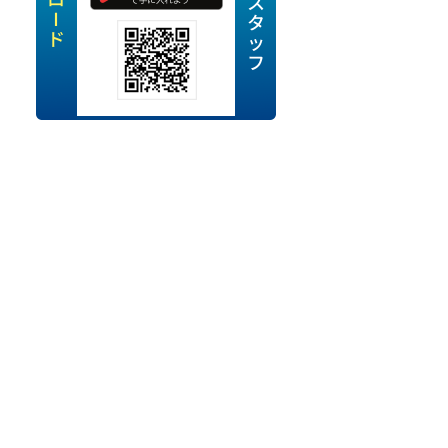
定派遣
OK
卒
ン・Uターン応援
経験を活かせる
ママ活躍中
・シニア活躍中
勤務可
時間以内
ク・副業
み