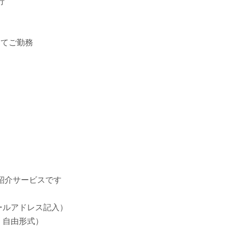
行
派遣
紹介予
士
未経験
してご勤務
新卒
フ
第二新
Iター
社会人
子育て
ミドル
扶養内
残業少
1日4
フ
週1日
紹介サービスです
週2日
ールアドレス記入）
Wワー
、自由形式）
夕方の