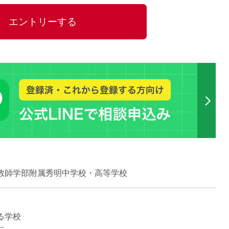
15時
エントリーする
土日祝
初めて
学生O
週6日
週5日
週4日
週3日
3学期
1学期
新年度
2学期
教師学部附属秀明中学校・高等学校
即日★
学校名
紹介
る学校