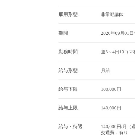
雇用形態
非常勤講師
期間
2026年09月01日
勤務時間
週3～4日10コ
給与形態
月給
給与下限
100,000円
給与上限
140,000円
給与・待遇
140,000円
交通費：有り