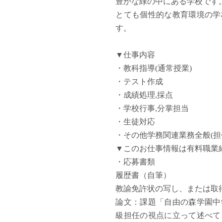
豊かな緑の中にある学校です
塾・予備校講師
とても個性的な教育環境の学
オンライン講師
す。
幼稚園教諭・保育
日本語教師
▼仕事内容
添削・校正スタッ
・教科指導(通常授業)
学校支援員
・テスト作成
広報・宣伝
・成績処理,採点
一般事務
・学校行事,分掌担当
経理・会計事務
・生徒対応
総務・人事事務
・その他学務関連業務全般(
管理・運営
▼このお仕事情報は有料職業
営業職
・応募書類
こども支援スタッ
履歴書（自筆）
教諭免許状の写し、または取
論文：課題「自由の森学園中
級担任の視点に立って述べて