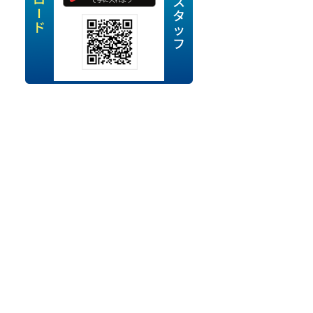
定派遣
OK
卒
ン・Uターン応援
経験を活かせる
ママ活躍中
・シニア活躍中
勤務可
時間以内
ク・副業
み