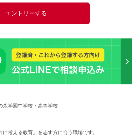
15時
エントリーする
土日祝
初めて
学生O
週6日
週5日
週4日
週3日
3学期
1学期
新年度
2学期
の森学園中学校・高等学校
即日★
学校名
紹介
共に考える教育」を志す方に合う職場です。