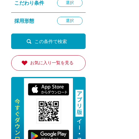
こだわり条件
選択
退勤
休
採用形態
選択
の転職応援
K
お気に入り一覧を見る
★採用
★採用
4月★採用
★採用
急募採用
公開求人