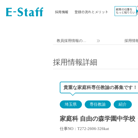
教育の仕事を
採用情報
登録の流れとメリット
もっと知りたい
EWORK TOP
コラム
地域
教科
関東
英語教員
教員採用情報のイ
採用情
東海
社会教員
ー・スタッフ TOP
近畿
理科教員
採用情報詳細
九州
数学教員
北海道
国語教員
沖縄県
その他教科教員
貴重な家庭科専任教諭の募集です！
東北
学校事務
信越
情報教員
埼玉県
専任教諭
紹介
中国
家庭科教員
四国
技術教員
家庭科 自由の森学園中学校・
北陸
養護教諭
仕事NO：T272-2606-326kat
講師（免許不問）