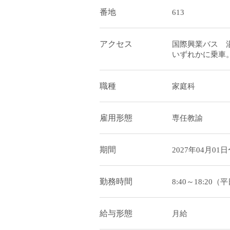
番地
613
アクセス
国際興業バス 
いずれかに乗車
職種
家庭科
雇用形態
専任教諭
期間
2027年04月01
勤務時間
8:40～18:20（
給与形態
月給