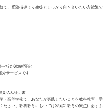
。
派遣
校で、受験指導より生徒としっかり向き合いたい方歓迎で
紹介予
士
未経験
新卒
フ
第二新
Iター
社会人
子育て
ミドル
扶養内
担任や部活動顧問等）
残業少
紹介サービスです
1日4
フ
週1日
週2日
得見込み証明書
学・高等学校で、あなたが実践したいことを教科教育・学
Wワー
ください」教科教育においては家庭科教育の観点に必ずふ
夕方の