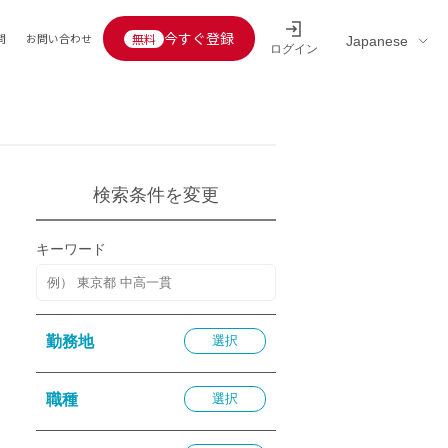
今すぐ登録
問
お問い合わせ
ログイン
Educators’ interview
採用情報一覧
区分
連企業
らの転職者活躍中
定給30万円以上
検索条件を変更
託
用情報
キーワード
定給25万円以上
定給20万円以上
10分以内
勤務地
選択
5分以内
を活かす
職種
選択
活かす
み