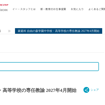
05/27UP
イー・スタッフとは
新・教育のお仕事提案
お気に入り
よくあるご質
EWORK
教員の採用
採用形態
採用
専任教諭
教育関
報
家庭科 自由の森学園中学校・高等学校の専任教諭 2027年4月開始
常勤講師
教員か
非常勤講師
月額固
常勤職員
業務委
非常勤職員
自社採
アルバイト・パート
月額固
その他
月額固
正社員
駅徒歩
契約社員
駅徒歩
英語力
高等学校の専任教諭 2027年4月開始
資格を
AMの