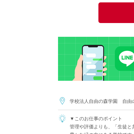
小学校教員
保健体育教員
音楽教員
美術教員
ICT支援員
実習助手
司書
カウンセラー
部活動指導員
学童スタッフ
その他職種
学習支援
学校法人自由の森学園 自由
チューター
個別指導
▼このお仕事のポイント
ALT/AET
管理や評価よりも、「生徒と