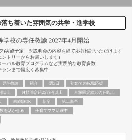
直雇用
免許不
の落ち着いた雰囲気の共学・進学校
学校の専任教諭 2027年4月開始
フ)実施予定 ※説明会の内容を経て応募検討いただけます
エントリーからお願いします）
ローバル教育プログラムなど実践的な教育多数
テランまで幅広く募集中
専任教諭
紹介
週5日
初めての転職応援
円以上
月額固定給25万円以上
月額固定給30万円以上
人
未経験OK
新卒
第二新卒
験を活かせる
子育てママ活躍中