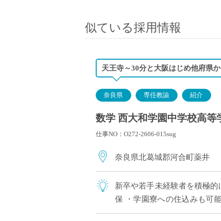
小学校教員
保健体育教員
似ている採用情報
音楽教員
美術教員
ICT支援員
天王寺～30分と大阪はじめ他府県
実習助手
司書
奈良県
専任教諭
紹介
カウンセラー
数学 西大和学園中学校高等学
部活動指導員
仕事NO：O272-2606-015sug
学童スタッフ
その他職種
奈良県北葛城郡河合町薬井
学習支援
チューター
新卒や若手未経験者を積極的
個別指導
保 ・学園寮への住込みも可能
ALT/AET
限る。若手教員の経済的・生活