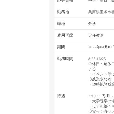
応募資格
中学・高校「数
勤務地
兵庫県宝塚市雲
職種
数学
雇用形態
専任教諭
期間
2027年04月0
勤務時間
8:25-16:25
◇休日：週休二
よる
・イベント等
◇残業少なめ
・19時以降残
待遇
230,000円
・大学院卒の場合
・モデル給(4
◇賞与：有(3.