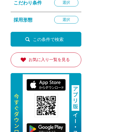
こだわり条件
選択
退勤
休
採用形態
選択
の転職応援
K
お気に入り一覧を見る
★採用
★採用
4月★採用
★採用
急募採用
公開求人