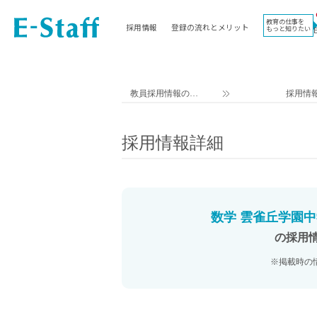
教育の仕事を
採用情報
登録の流れとメリット
もっと知りたい
EWORK TOP
コラム
地域
教科
関東
英語教員
教員採用情報のイ
採用情
東海
社会教員
ー・スタッフ TOP
近畿
理科教員
採用情報詳細
九州
数学教員
北海道
国語教員
沖縄県
その他教科教員
東北
学校事務
数学 雲雀丘学園中
信越
情報教員
の採用
中国
家庭科教員
※掲載時の
四国
技術教員
北陸
養護教諭
講師（免許不問）