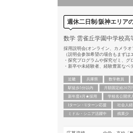
週休二日制/阪神エリア
数学 雲雀丘学園中学校高等
採用説明会(オンライン、カメラオ
（説明会参加希望の場合もまずは
・探究プログラムや探究ゼミ、グ
・新卒や未経験者、経験豊富なベ
近畿
兵庫県
数学教員
駅徒歩5分以内
月額固定給20万
新年度4月★採用
学校名公開求
Iターン・Uターン応援
社会人経
ミドル・シニア活躍中
残業少