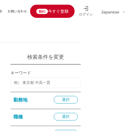
今すぐ登録
問
お問い合わせ
ログイン
Educators’ interview
採用情報一覧
区分
連企業
らの転職者活躍中
定給30万円以上
検索条件を変更
託
用情報
キーワード
定給25万円以上
定給20万円以上
10分以内
勤務地
選択
5分以内
を活かす
職種
選択
活かす
み