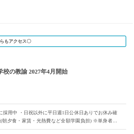
15時
土日祝
初めて
学生O
週6日
からもアクセス〇
週5日
週4日
週3日
校の教諭 2027年4月開始
3学期
1学期
新年度
2学期
即日★
に採用中 ・日祝以外に平日週1日公休日ありでお休み確
学校名
(朝夕食・家賃・光熱費など全額学園負担) ※単身者に
紹介
的な自立を全面的にバックアップ ・ […]