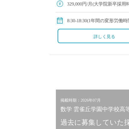
塾・予備校講師
329,000円/月(大学院新卒採用時
オンライン講師
・291,000円/円(大学新卒採用時
幼稚園教諭・保育
◇賞与：有(6ヶ月分※初年度は
8:30-18:30(1年間の変形労
日本語教師
◇手当：各種有
◇休日：月～土のうち1日公
添削・校正スタッ
・通勤手当：上限50,000円)
・その他、夏季や年末年始
詳しく見る
学校支援員
・住居手当：賃貸の場合は上限2
・休日出勤：9,000円/日
広報・宣伝
・その他、扶養等の諸手当
一般事務
◇保険：私学共済、雇用保険
経理・会計事務
総務・人事事務
管理・運営
営業職
掲載時期：2026年07月
こども支援スタッ
数学 雲雀丘学園中学校高等
過去に募集していた