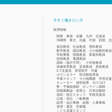
今すぐ働きたい方
採用情報
関東
東海
近畿
九州
北海道
沖縄県
東北
信越
中国
四国
北
英語教員
社会教員
理科教員
数学教員
国語教員
その他教科教員
学校事務
情報教員
家庭科教員
技術教員
養護教諭
講師（免許不問）
小学校教員
保健体育教員
音楽教員
美術教員
ICT支援員
実習助手
司書
カウンセラー
部活動指導員
学童スタッフ
その他職種
学習支援
チューター
個別指導
ALT/AET
塾・予備校講師
オンライン講師
幼稚園教諭・保育士
日本語教師
添削・校正スタッフ
学校支援員
広報・宣伝
一般事務
経理・会計事務
総務・人事事務
管理・運営
営業職
こども支援スタッフ