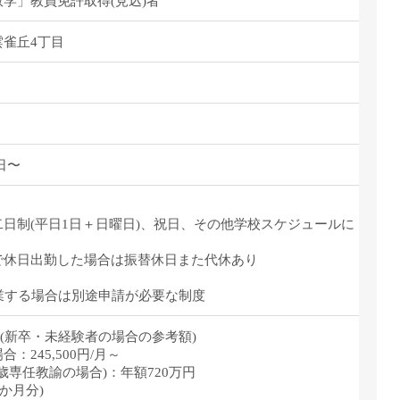
学」教員免許取得(見込)者
雀丘4丁目
1日〜
日制(平日1日＋日曜日)、祝日、その他学校スケジュールに
で休日出勤した場合は振替休日また代休あり
業する場合は別途申請が必要な制度
/月～(新卒・未経験者の場合の参考額)
：245,500円/月～
0歳専任教諭の場合)：年額720万円
5か月分)