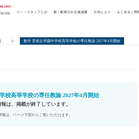
05/27UP
イー・スタッフとは
新・教育のお仕事提案
お気に入り
よくあるご質
EWORK
教員の採用
採用形態
採用
専任教諭
教育関
報
数学 雲雀丘学園中学校高等学校の専任教諭 2027年4月開始
常勤講師
教員か
非常勤講師
月額固
常勤職員
業務委
非常勤職員
自社採
アルバイト・パート
月額固
その他
月額固
学校高等学校の専任教諭 2027年4月開始
正社員
駅徒歩
情報は、掲載が終了しています。
契約社員
駅徒歩
情報は、ページ下部からご覧いただけます。
英語力
資格を
AMの