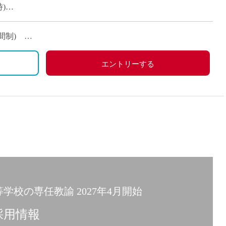
派遣
)
紹介予
)
士
未経験
4ヶ月分)
働時間制)
新卒
休日、祝日
フ
第二新
、春季休暇、他学校スケジュールによる
エントリーする
Iター
7,000円)
社会人
が条件に応じて支給あり
子育て
など
ミドル
扶養内
残業少
1日4
フ
週1日
学校の専任教諭 2027年4月開始
週2日
Wワー
採用情報
夕方の