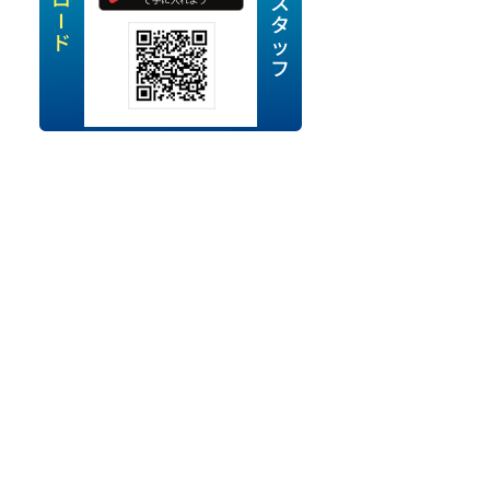
定派遣
OK
卒
ン・Uターン応援
経験を活かせる
ママ活躍中
・シニア活躍中
勤務可
時間以内
ク・副業
み