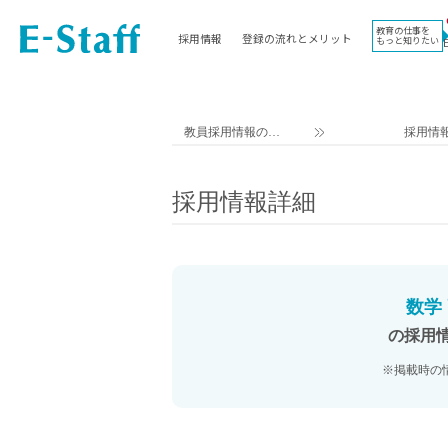
教育の仕事を
採用情報
登録の流れとメリット
もっと知りたい
EWORK TOP
コラム
地域
教科
関東
英語教員
教員採用情報のイ
採用情
東海
社会教員
ー・スタッフ TOP
近畿
理科教員
採用情報詳細
九州
数学教員
北海道
国語教員
沖縄県
その他教科教員
東北
学校事務
数学
信越
情報教員
の採用
中国
家庭科教員
※掲載時の
四国
技術教員
北陸
養護教諭
講師（免許不問）