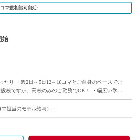
/コマ数相談可能〇
開始
たり ・週2日～5日12～18コマとご自身のペースでご
併設校ですが、高校のみのご勤務でOK！ ・幅広い学科
魅力 ・月額固定給で夏休み,冬 […]
月（12コマ担当のモデル給与）
月（18コマ担当のモデル給与）
保険加入可