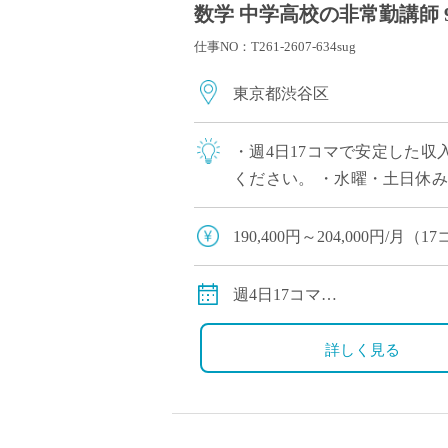
数学 中学高校の非常勤講師 
仕事NO：T261-2607-634sug
東京都渋谷区
・週4日17コマで安定した収
ください。 ・水曜・土日休
た時間割で、効率よくご勤務い
190,400円～204,000円/
※経験により変動
※交通費別途
週4日17コマ
10コマまたは7コマで分割も
詳しく見る