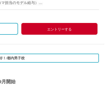
月（15コマ担当のモデル給与）
い
エントリーする
好！/都内男子校
9月開始