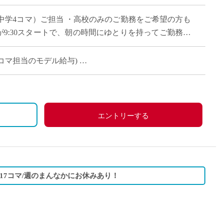
直雇用
＋中学4コマ）ご担当 ・高校のみのご勤務をご希望の方も
免許不
が9:30スタートで、朝の時間にゆとりを持ってご勤務い
以外は時間割のご相談が可能 […]
(週11コマ担当のモデル給与)
（週7コマ担当のモデル給与）
エントリーする
日17コマ/週のまんなかにお休みあり！