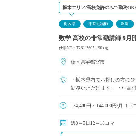
栃木エリア/高校免許のみで勤務OK
栃木県
非常勤講師
派遣
数学 高校の非常勤講師 9月
仕事NO：T261-2605-190sug
栃木県宇都宮市
・栃木県内でお探しの方にぴっ
勤務いただけます。 ・中高
があり多くの生徒と関われるのが
134,400円～144,000円/
201,600円～216,000円/
18コマご担当の場合は、社会
週3～5日12～18コマ
※教員経験年数により変動