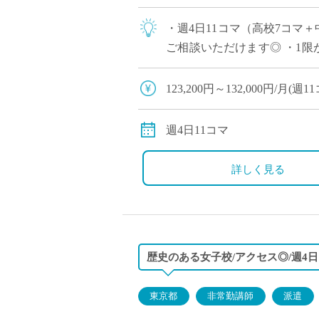
・週4日11コマ（高校7コマ
ご相談いただけます◎ ・1限
ただけます ・木曜日の2,3限
123,200円～132,000円/月
78,400円～84,000円/月
※教員経験年数により変動
週4日11コマ
交通費別途全額支給
詳しく見る
歴史のある女子校/アクセス◎/週4
東京都
非常勤講師
派遣