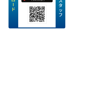
定派遣
OK
卒
ン・Uターン応援
経験を活かせる
ママ活躍中
・シニア活躍中
勤務可
時間以内
ク・副業
み