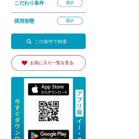
こだわり条件
選択
退勤
休
採用形態
選択
の転職応援
K
お気に入り一覧を見る
★採用
★採用
4月★採用
★採用
急募採用
公開求人