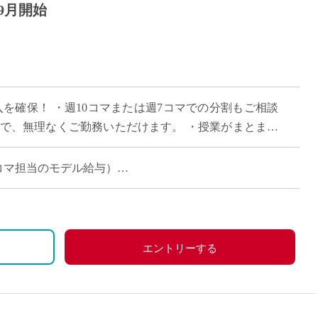
9月開始
入を確保！ ・週10コマまたは週7コマでの分割もご相談
みで、無理なくご勤務いただけます。 ・授業がまとまっ
ただけます。 ・落ち着いた女子校 […]
月（17コマ担当のモデル給与）
ご相談ください
エントリーする