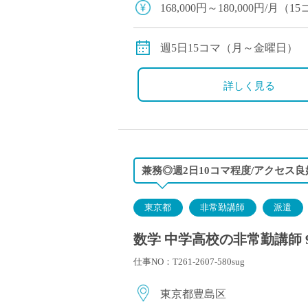
168,000円～180,000円/
※8月分は日割りでのお支払
◇月額固定
週5日15コマ（月～金曜日）
◇交通費別途支給
詳しく見る
兼務◎週2日10コマ程度/アクセス良
東京都
非常勤講師
派遣
数学 中学高校の非常勤講師 
仕事NO：T261-2607-580sug
東京都豊島区