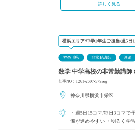
交通費別途全額支給
詳しく見る
横浜エリア/中学1年生ご担当/週5日1
神奈川県
非常勤講師
派遣
数学 中学高校の非常勤講師 
仕事NO：T261-2607-579sug
神奈川県横浜市栄区
・週5日15コマ/毎日3コマ
備が進めやすい ・明るく学習
で展開 ・神奈川エリアでご