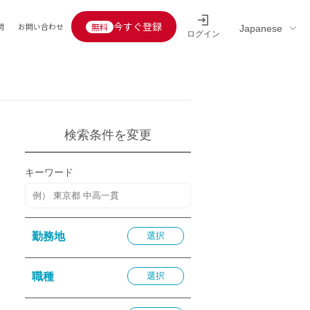
今すぐ登録
問
お問い合わせ
ログイン
Educators’ interview
採用情報一覧
区分
連企業
らの転職者活躍中
定給30万円以上
検索条件を変更
託
用情報
キーワード
定給25万円以上
定給20万円以上
10分以内
勤務地
選択
5分以内
を活かす
職種
選択
活かす
み