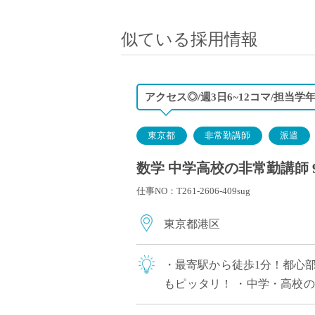
小学校教員
保健体育教員
似ている採用情報
音楽教員
美術教員
ICT支援員
アクセス◎/週3日6~12コマ/担当
実習助手
司書
東京都
非常勤講師
派遣
カウンセラー
数学 中学高校の非常勤講師 
部活動指導員
仕事NO：T261-2606-409sug
学童スタッフ
その他職種
東京都港区
学習支援
チューター
・最寄駅から徒歩1分！都心部
個別指導
もピッタリ！ ・中学・高校
ALT/AET
な教育活動に力を入れている学