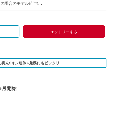
派遣
週6コマの場合のモデル給与)
紹介予
(週12コマの場合のモデル給与)
士
未経験
新卒
フ
第二新
エントリーする
Iター
社会人
子育て
ミドル
の真ん中に2連休♪/兼務にもピッタリ
扶養内
残業少
1日4
9月開始
フ
週1日
週2日
Wワー
夕方の