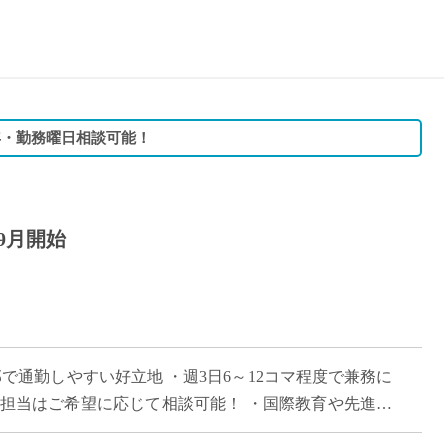
15時
土日祝
初めて
学生O
週6日
学年・勤務曜日相談可能！
週5日
週4日
週3日
9月開始
3学期
1学期
新年度
2学期
即日★
で通勤しやすい好立地 ・週3日6～12コマ程度で兼務に
学校名
の担当はご希望に応じて相談可能！ ・国際教育や先進的
紹介
校 ・難関大学進学を目指す生徒へ […]