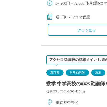
塾・予備校講師
67,200円～72,000円/月(
オンライン講師
134,400円～144,000円/月
幼稚園教諭・保育
※経験により変動
週3日6～12コマ程度
日本語教師
※交通費別途支給
添削・校正スタッ
詳しく見る
学校支援員
広報・宣伝
一般事務
経理・会計事務
アクセス◎/高校の指導メイン！/週
総務・人事事務
管理・運営
東京都
非常勤講師
派遣
営業職
数学 中学高校の非常勤講師 
こども支援スタッ
仕事NO：T261-2606-416sug
東京都中野区