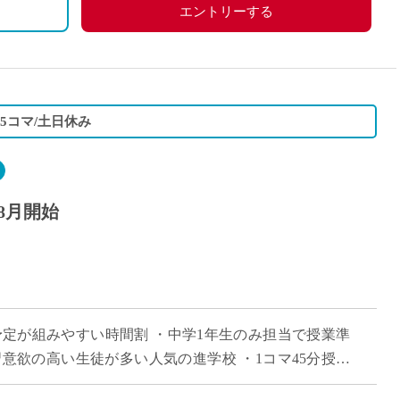
エントリーする
5コマ/土日休み
8月開始
で予定が組みやすい時間割 ・中学1年生のみ担当で授業準
意欲の高い生徒が多い人気の進学校 ・1コマ45分授業
勤務をご希望の方におすすめ