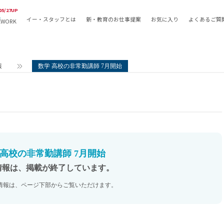
05/27UP
イー・スタッフとは
新・教育のお仕事提案
お気に入り
よくあるご質
EWORK
教員の採用
採用形態
採用
専任教諭
教育関
報
数学 高校の非常勤講師 7月開始
常勤講師
教員か
非常勤講師
月額固
常勤職員
業務委
非常勤職員
自社採
アルバイト・パート
月額固
その他
月額固
 高校の非常勤講師 7月開始
正社員
駅徒歩
情報は、掲載が終了しています。
契約社員
駅徒歩
情報は、ページ下部からご覧いただけます。
英語力
資格を
AMの