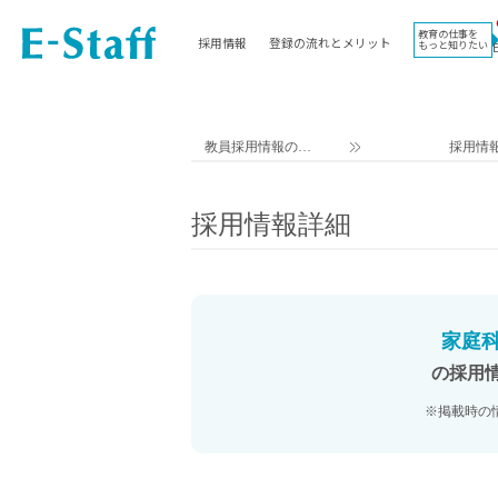
教育の仕事を
採用情報
登録の流れとメリット
もっと知りたい
EWORK TOP
コラム
地域
教科
関東
英語教員
教員採用情報のイ
採用情
東海
社会教員
ー・スタッフ TOP
近畿
理科教員
採用情報詳細
九州
数学教員
北海道
国語教員
沖縄県
その他教科教員
東北
学校事務
家庭科
信越
情報教員
の採用
中国
家庭科教員
※掲載時の
四国
技術教員
北陸
養護教諭
講師（免許不問）