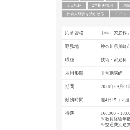
土日祝休
2学期★採用
未
社会人経験を活かせる
ミドル・
応募資格
中学「家庭科
勤務地
神奈川県川崎
職種
技術・家庭科
雇用形態
非常勤講師
期間
2026年09月01
勤務時間
週4日15コマ
待遇
168,000～180
※教員経験年
※交通費別途