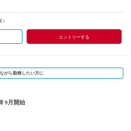
派遣
紹介予
士
未経験
業）
新卒
フ
第二新
エントリーする
Iター
社会人
子育て
ミドル
しながら勤務したい方に
扶養内
残業少
1日4
 9月開始
フ
週1日
週2日
Wワー
夕方の