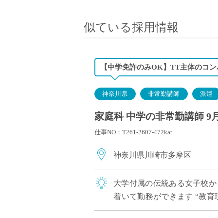
小学校教員
保健体育教員
似ている採用情報
音楽教員
美術教員
ICT支援員
【中学免許のみOK】TT主体のコ
実習助手
司書
神奈川県
非常勤講師
派遣
カウンセラー
家庭科 中学の非常勤講師 9
部活動指導員
仕事NO：T261-2607-472kat
学童スタッフ
その他職種
神奈川県川崎市多摩区
学習支援
チューター
大学付属の伝統ある女子校か
個別指導
着いて勤務ができます “教
ALT/AET
う方におすすめの求人です 〈担