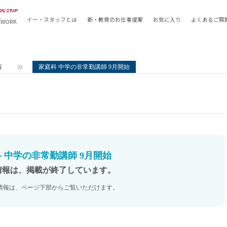
05/27UP
イー・スタッフとは
新・教育のお仕事提案
お気に入り
よくあるご質
EWORK
教員の採用
採用形態
採用
専任教諭
教育関
報
家庭科 中学の非常勤講師 9月開始
常勤講師
教員か
非常勤講師
月額固
常勤職員
業務委
非常勤職員
自社採
アルバイト・パート
月額固
その他
月額固
 中学の非常勤講師 9月開始
正社員
駅徒歩
情報は、掲載が終了しています。
契約社員
駅徒歩
情報は、ページ下部からご覧いただけます。
英語力
資格を
AMの