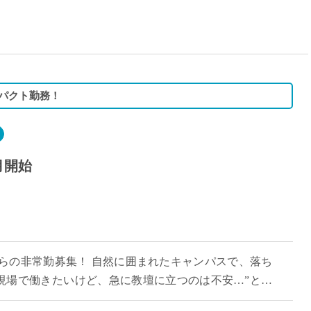
15時
土日祝
初めて
学生O
週6日
ンパクト勤務！
週5日
週4日
週3日
月開始
3学期
1学期
新年度
2学期
即日★
らの非常勤募集！ 自然に囲まれたキャンパスで、落ち
学校名
育現場で働きたいけど、急に教壇に立つのは不安…”とい
紹介
当詳細〉 ・ […]