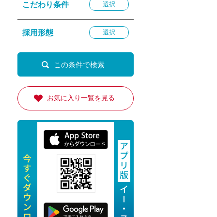
こだわり条件
選択
退勤
休
採用形態
選択
の転職応援
K
お気に入り一覧を見る
★採用
★採用
4月★採用
★採用
急募採用
公開求人