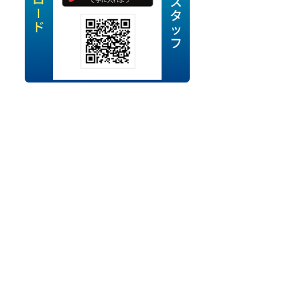
定派遣
OK
卒
ン・Uターン応援
経験を活かせる
ママ活躍中
・シニア活躍中
勤務可
時間以内
ク・副業
み