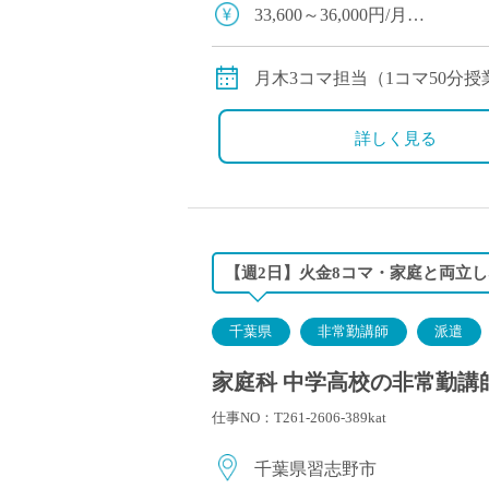
塾・予備校講師
33,600～36,000円/月
オンライン講師
※教員経験年数により変動
幼稚園教諭・保育
※交通費別途支給
月木3コマ担当（1コマ50分授
日本語教師
添削・校正スタッ
詳しく見る
学校支援員
広報・宣伝
一般事務
経理・会計事務
【週2日】火金8コマ・家庭と両立
総務・人事事務
管理・運営
千葉県
非常勤講師
派遣
営業職
家庭科 中学高校の非常勤講師
こども支援スタッ
仕事NO：T261-2606-389kat
千葉県習志野市