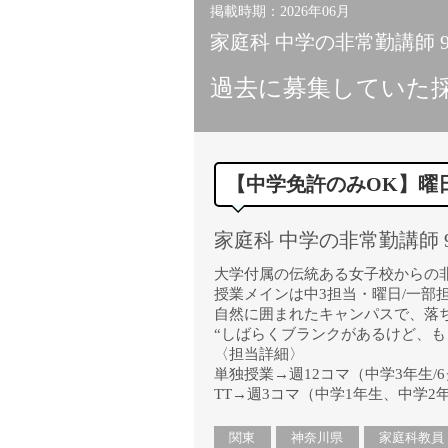
掲載時期：2026年06月
家庭科 中学の非常勤講師 
過去に募集していた
【中学免許のみOK】曜
家庭科 中学の非常勤講師 
大学付属の伝統ある女子校からの
授業メインは中3担当・曜日/一部
自然に囲まれたキャンパスで、落
“しばらくブランクがあるけど、も
〈担当詳細〉
単独授業→週12コマ（中学3年生/6
TT→週3コマ（中学1年生、中学2
関東
神奈川県
家庭科教員