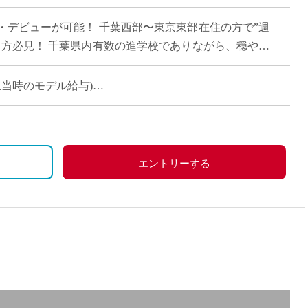
直雇用
・デビューが可能！ 千葉西部〜東京東部在住の方で”週
免許不
う方必見！ 千葉県内有数の進学校でありながら、穏やか
授業準備 […]
コマ担当時のモデル給与)
安定収入
エントリーする