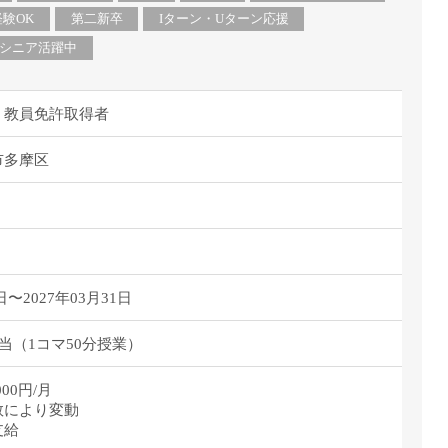
経験OK
第二新卒
Iターン・Uターン応援
シニア活躍中
」教員免許取得者
市多摩区
日〜2027年03月31日
担当（1コマ50分授業）
,000円/月
数により変動
支給