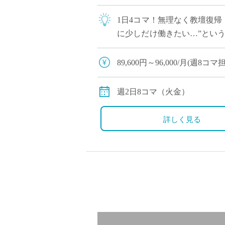
1日4コマ！無理なく教壇復帰
に少しだけ働きたい…”とい
で丁寧な教育が特徴の学校です 
89,600円～96,000/月(週8
交通費別途支給
※12月や年明けも月額固定で
週2日8コマ（火金）
詳しく見る