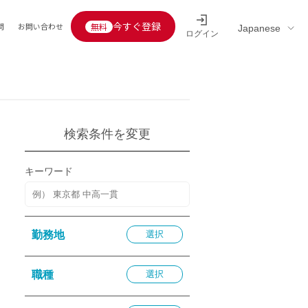
今すぐ登録
問
お問い合わせ
ログイン
Educators’ interview
採用情報一覧
区分
連企業
らの転職者活躍中
定給30万円以上
検索条件を変更
託
用情報
キーワード
定給25万円以上
定給20万円以上
10分以内
勤務地
選択
5分以内
を活かす
職種
選択
活かす
み