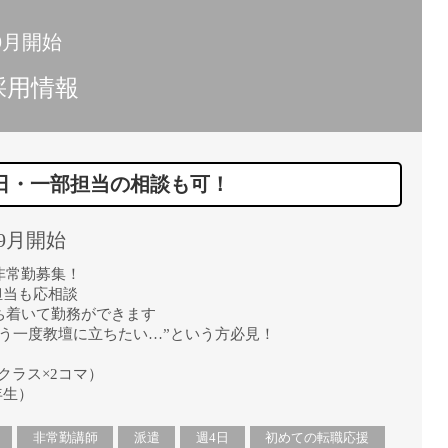
9月開始
採用情報
日・一部担当の相談も可！
9月開始
非常勤募集！
担当も応相談
ち着いて勤務ができます
う一度教壇に立ちたい…”という方必見！
クラス×2コマ）
年生）
非常勤講師
派遣
週4日
初めての転職応援