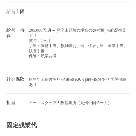
給与上限
給与・待
205,000円/月～(新卒未経験の場合の参考額) ※経歴換算
アリ
遇
賞与：2ヶ月
手当：調整手当、教員特別手当、住居手当、通勤手当、
扶養手当
保険：私学共済
社会保険
厚生年金保険あり|健康保険あり|雇用保険あり|労災保険
あり
担当
イー・スタッフ大阪営業所（九州中国チーム）
固定残業代