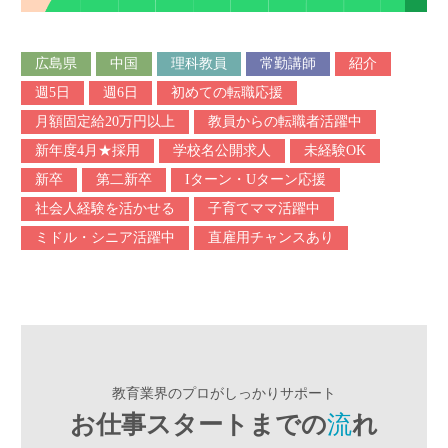
広島県
中国
理科教員
常勤講師
紹介
週5日
週6日
初めての転職応援
月額固定給20万円以上
教員からの転職者活躍中
新年度4月★採用
学校名公開求人
未経験OK
新卒
第二新卒
Iターン・Uターン応援
社会人経験を活かせる
子育てママ活躍中
ミドル・シニア活躍中
直雇用チャンスあり
教育業界のプロがしっかりサポート
お仕事スタートまでの
流
れ