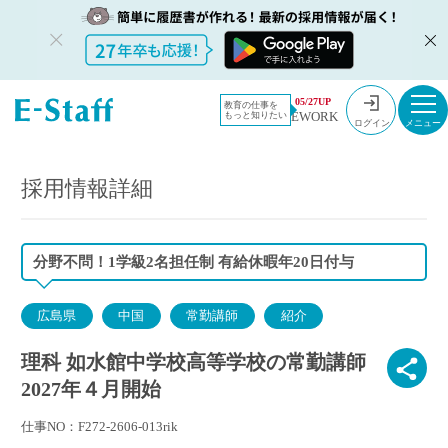
教員採用情
採用情報
05/27UP
教育の仕事を
EWORK
もっと知りたい
報のイー・
理科 如水館中学校高等学校の常勤講師 2027年４月開始
ログイン
スタッフ
TOP
採用情報詳細
分野不問！1学級2名担任制 有給休暇年20日付与
広島県
中国
常勤講師
紹介
理科 如水館中学校高等学校の常勤講師
2027年４月開始
仕事NO：F272-2606-013rik