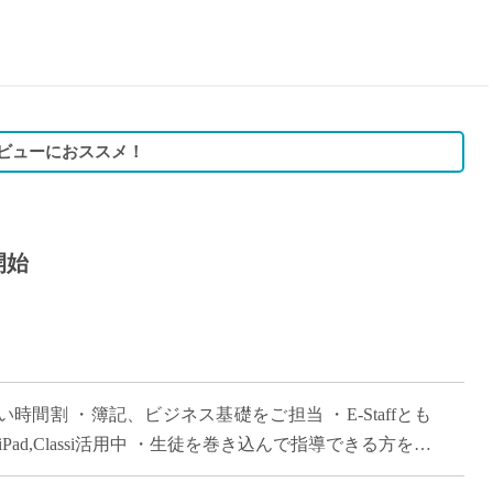
15時
土日祝
初めて
学生O
週6日
デビューにおススメ！
週5日
週4日
週3日
開始
3学期
1学期
新年度
2学期
即日★
時間割 ・簿記、ビジネス基礎をご担当 ・E-Staffとも
学校名
Pad,Classi活用中 ・生徒を巻き込んで指導できる方を求
紹介