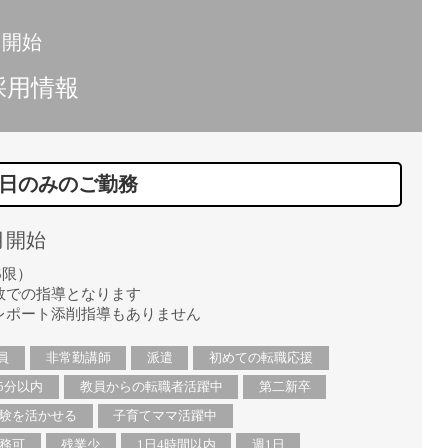
月開始
採用情報
)一日のみのご勤務
月開始
5限）
数での指導となります
レポート添削指導もありません
員
非常勤講師
派遣
初めての転職応援
5分以内
教員からの転職者活躍中
第二新卒
験を活かせる
子育てママ活躍中
務可
残業少
1日4時間以内
週1日