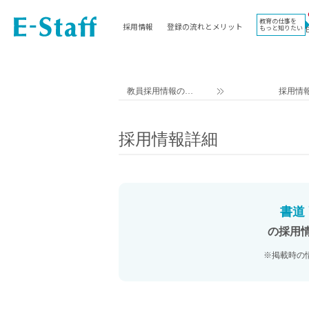
教育の仕事を
採用情報
登録の流れとメリット
もっと知りたい
EWORK TOP
コラム
地域
教科
関東
英語教員
教員採用情報のイ
採用情
東海
社会教員
ー・スタッフ TOP
近畿
理科教員
採用情報詳細
九州
数学教員
北海道
国語教員
沖縄県
その他教科教員
東北
学校事務
書道
信越
情報教員
の採用
中国
家庭科教員
※掲載時の
四国
技術教員
北陸
養護教諭
講師（免許不問）