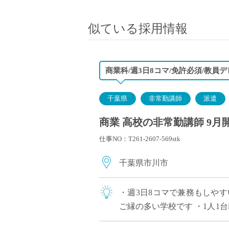
小学校教員
保健体育教員
似ている採用情報
音楽教員
美術教員
ICT支援員
商業科/週3日8コマ/免許必須/教員
実習助手
司書
千葉県
非常勤講師
派遣
カウンセラー
商業 高校の非常勤講師 9月
部活動指導員
仕事NO：T261-2607-569stk
学童スタッフ
その他職種
千葉県市川市
学習支援
チューター
・週3日8コマで兼務もしやすい
個別指導
ご縁の多い学校です ・1人1台i
ALT/AET
めています！