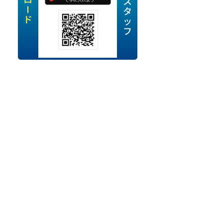
定派遣
OK
卒
ン・Uターン応援
経験を活かせる
ママ活躍中
・シニア活躍中
勤務可
時間以内
ク・副業
み