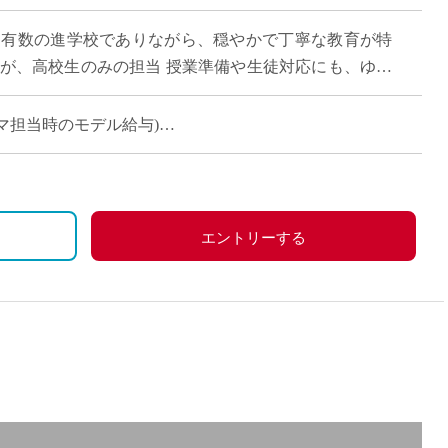
直雇用
内有数の進学校でありながら、穏やかで丁寧な教育が特
免許不
すが、高校生のみの担当 授業準備や生徒対応にも、ゆと
す
週10コマ担当時のモデル給与)
月額固定ですので安定した収入を見込めます
エントリーする