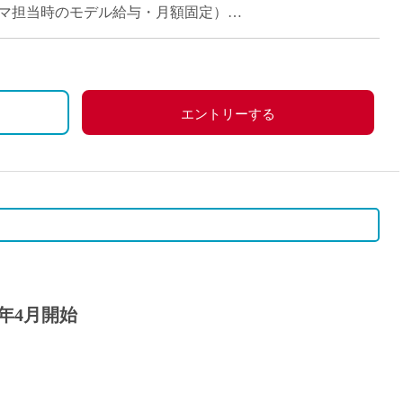
派遣
月（週8コマ担当時のモデル給与・月額固定）
紹介予
士
未経験
新卒
フ
第二新
エントリーする
Iター
社会人
子育て
ミドル
扶養内
残業少
1日4
7年4月開始
フ
週1日
週2日
Wワー
夕方の