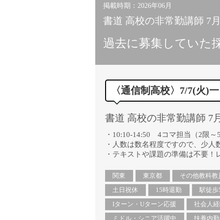
掲載時期：2026年06月
書道 高校の非常勤講師 7
過去に募集していた
〈通信制高校〉7/7(火
書道 高校の非常勤講師 7
・10:10-14:50 4コマ担当（2限～
・人数は数名程度ですので、少人
・テキストや課題の準備は不要！
関東
東京都
その他教科教
土日祝休
15時退勤
駅徒歩
Iターン・Uターン応援
社会人経
ミドル・シニア活躍中
扶養内勤