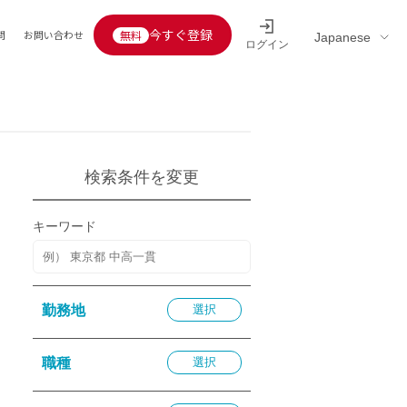
今すぐ登録
問
お問い合わせ
ログイン
Educators’ interview
採用情報一覧
区分
連企業
らの転職者活躍中
定給30万円以上
検索条件を変更
託
用情報
キーワード
定給25万円以上
定給20万円以上
10分以内
勤務地
選択
5分以内
を活かす
職種
選択
活かす
み