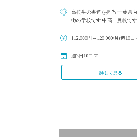
高校生の書道を担当 千葉県
徴の学校です 中高一貫校で
りを持ってご勤務いただけま
112,000円～120,000/月(
交通費別途支給
8月、12月の長期休業期間も
週3日10コマ
詳しく見る