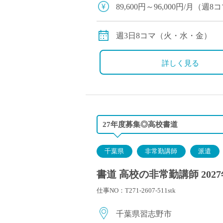
塾・予備校講師
89,600円～96,000円/
オンライン講師
◇交通費別途支給
幼稚園教諭・保育
週3日8コマ（火・水・金）
日本語教師
添削・校正スタッ
詳しく見る
学校支援員
広報・宣伝
一般事務
経理・会計事務
27年度募集◎高校書道
総務・人事事務
管理・運営
千葉県
非常勤講師
派遣
営業職
書道 高校の非常勤講師 202
こども支援スタッ
仕事NO：T271-2607-511stk
千葉県習志野市