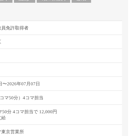
教員免許取得者
区
日〜2026年07月07日
50(1コマ50分）4コマ担当
マ50分 4コマ担当で 12,000円
支給
フ東京営業所