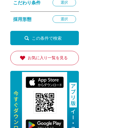
こだわり条件
選択
退勤
休
採用形態
選択
の転職応援
K
お気に入り一覧を見る
★採用
★採用
4月★採用
★採用
急募採用
公開求人