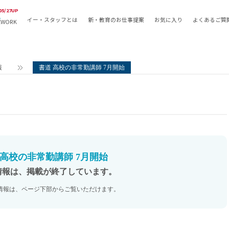
05/27UP
イー・スタッフとは
新・教育のお仕事提案
お気に入り
よくあるご質
EWORK
教員の採用
採用形態
採用
専任教諭
教育関
報
書道 高校の非常勤講師 7月開始
常勤講師
教員か
非常勤講師
月額固
常勤職員
業務委
非常勤職員
自社採
アルバイト・パート
月額固
その他
月額固
 高校の非常勤講師 7月開始
正社員
駅徒歩
情報は、掲載が終了しています。
契約社員
駅徒歩
情報は、ページ下部からご覧いただけます。
英語力
資格を
AMの