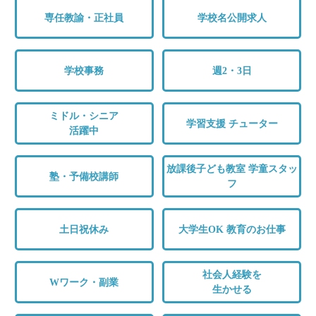
専任教諭・正社員
学校名公開求人
学校事務
週2・3日
ミドル・シニア
学習支援 チューター
活躍中
放課後子ども教室 学童スタッ
塾・予備校講師
フ
土日祝休み
大学生OK 教育のお仕事
社会人経験を
Wワーク・副業
生かせる