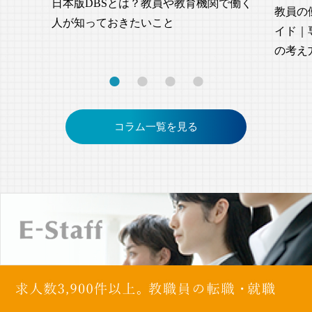
日本版DBSとは？教員や教育機関で働く
教員の
人が知っておきたいこと
イド｜
の考え
コラム一覧を見る