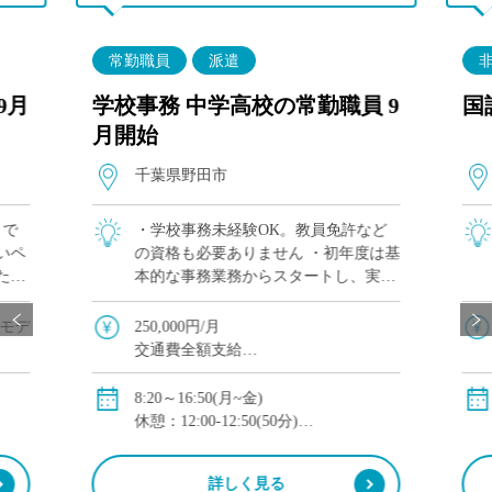
常勤職員
派遣
9月
学校事務 中学高校の常勤職員 9
国
月開始
千葉県野田市
まで
・学校事務未経験OK。教員免許など
いペ
の資格も必要ありません ・初年度は基
ただ
本的な事務業務からスタートし、実務
で毎
を通して少しずつ仕事を覚えていただ
系列の
けます ・同じ業務を担当する職員が複
額モデ
250,000円/月
やグロ
数名いるため、分からないことを確
交通費全額支給
認・相談しやす […]
私学共済・厚生年金・雇用保険・労災
保険
8:20～16:50(月~金)
休憩：12:00-12:50(50分)
休日：土曜、日曜、祝日、その他派遣
先のスケジュールによる
詳しく見る