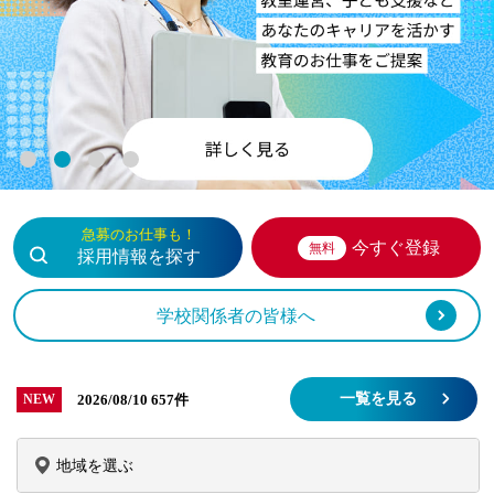
1
2
3
4
急募のお仕事も！
今すぐ登録
無料
採用情報を探す
学校関係者の皆様へ
一覧を見る
2026/08/10
657件
NEW