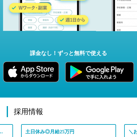
課金なし！ずっと無料で使える
採用情報
定年退職後の先生も幅広く活躍中の学校です♪
土日休み◎月給25万円