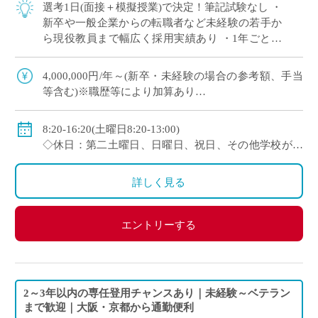
選考1日(面接＋模擬授業)で決定！筆記試験なし ・
新卒や一般企業からの転職者など未経験の若手か
ら現役教員まで幅広く採用実績あり ・1年ごとに
契約更新、専任教諭への登用チャンスあり 全国大
会で活躍する運動部を多数擁しながら […]
4,000,000円/年～(新卒・未経験の場合の参考額、手当
等含む)※職歴等により加算あり
◇年収モデル(参考)
・30歳(教諭・配偶者あり)：約660万円
8:20-16:20(土曜日8:20-13:00)
・40歳(教諭・配偶者及び子２人)：約860万円
◇休日：第二土曜日、日曜日、祝日、その他学校が定
・50歳(教諭・配偶者及び子２人)：約940万円
める日
◇手当：各種手当有
詳しく見る
◇賞与：有(過去実績3.55ヶ月分＋30万円)
◇保険：私学共済、雇用保険、労災保険
エントリーする
2～3年以内の専任登用チャンスあり｜未経験～ベテラン
まで歓迎｜大阪・京都から通勤便利