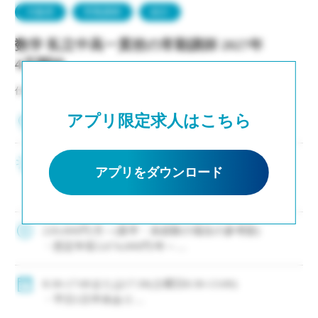
大阪府
常勤講師
紹介
数学 私立中高一貫校の常勤講師 2027年
4月開始
仕事NO：非公開
アプリ限定求人はこちら
大阪府高石市
63歳定年制で長く安心して働ける ・新卒未経験～
アプリをダウンロード
教員経験30年以上のベテラン教員まで活躍中★ ・
働きやすい環境・制度〇 ・部活は複数顧問制を導
入、負担軽減 ・将来的に土曜日授業なしの方向で
調整中 ・有給休暇は着任と同時に […]
220,000円/月～(新卒・未経験の場合の参考額)
・想定年収3,674,000円/年～
◇手当：各種有
◇賞与：有(昨年度実績 年間4.7ヶ月分＋α)
8:30-17:00または17:30(土曜日8:30-13:00)
◇保険：私学共済、雇用保険、労災保険
・平日1日半休あり
・月単位の変形労働時間制