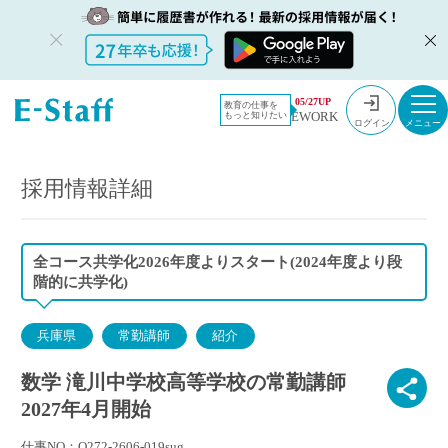
教員採用情
採用情報
05/27UP
教育の仕事を
EWORK
もっと知りたい
報のイー・
数学 滝川中学校高等学校の常勤講師 2027年4月開始
ログイン
スタッフ
TOP
採用情報詳細
全コース共学化2026年度よりスタート(2024年度より段
階的に共学化)
兵庫県
常勤講師
紹介
数学 滝川中学校高等学校の常勤講師
2027年4月開始
仕事NO：O272-2606-019sug