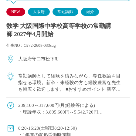
NEW
大阪府
常勤講師
紹介
数学 大阪国際中学校高等学校の常勤講
師 2027年4月開始
仕事NO：O272-2608-033sug
大阪府守口市松下町
常勤講師として経験を積みながら、専任教諭を目
指せる環境。新卒・未経験の方も経験豊富な先生
も幅広く歓迎します。 ■おすすめポイント 新卒・
未経験から経験者まで幅広く歓迎 2～3年以内を目
安に専任教諭への登用チャンスあり 京 […]
239,100～317,600円/月(経験等による)
・理論年収：3,805,600円～5,542,720円
◇賞与：有(昨年度実績3.4か月分＋125,000円)
◇手当：各種有(例：担任手当30,800～34,200円/月)
8:20-16:20(土曜日8:20-12:50)
◇保険：私学共済、雇用保険、労災保険
・1年間の変形労働時間制