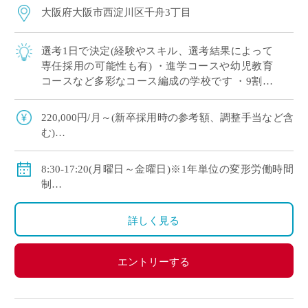
大阪府大阪市西淀川区千舟3丁目
選考1日で決定(経験やスキル、選考結果によって
専任採用の可能性も有) ・進学コースや幼児教育
コースなど多彩なコース編成の学校です ・9割以
上の生徒が大学や短大、専門学校に進学していま
す ・新卒や社会人からのキャリアチェン […]
220,000円/月～(新卒採用時の参考額、調整手当など含
む)
◇手当：各種有
◇賞与：有
8:30-17:20(月曜日～金曜日)※1年単位の変形労働時間
◇保険：私学共済、雇用保険、労災保険
制
◇休日：年間120日程度
・土曜日、日曜日、祝日、その他学校スケジュールに
詳しく見る
よる
エントリーする