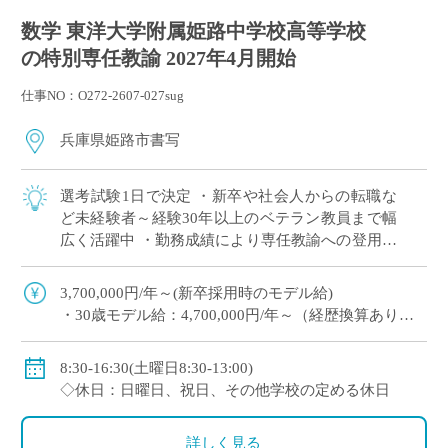
数学 東洋大学附属姫路中学校高等学校
の特別専任教諭 2027年4月開始
仕事NO：O272-2607-027sug
兵庫県姫路市書写
選考試験1日で決定 ・新卒や社会人からの転職な
ど未経験者～経験30年以上のベテラン教員まで幅
広く活躍中 ・勤務成績により専任教諭への登用あ
り ・e-learningなどICTの導入にも積極的、国際交
流にも注力 ※高校免許 […]
3,700,000円/年～(新卒採用時のモデル給)
・30歳モデル給：4,700,000円/年～（経歴換算あり）
・専任教諭のモデル給：24歳520万円/年、30歳630万
円/年程度
8:30-16:30(土曜日8:30-13:00)
※上記以外に補習手当、特殊業務手当、通勤手当、入
◇休日：日曜日、祝日、その他学校の定める休日
試手当、クラブ活動手当を支給
※勤続1年以上の場合は退職金あり
詳しく見る
◇保険：私学共済、雇用保険、労災保険