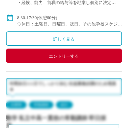
・経験、能⼒、前職の給与等を勘案し個別に決定
＜年収モデル例＞
・450万円／経験3年：30歳（⽉給24万1300円＋賞与＋
8:30-17:30(休憩60分)
他⼿当）
◇休日：土曜日、日曜日、祝日、その他学校スケジュ
・500万円／経験6年：33歳（⽉給24万7900円＋賞与＋
ールによる
他⼿当
・年間休日120日のシフト制
詳しく見る
◇賞与：有
◇手当：通勤手当、役職手当、住宅手当等
エントリーする
◇保険：私学共済、雇用保険、労災保険
年間休日111日でしっかり休む/生徒募集好調のため増員
★
兵庫県
常勤講師
紹介
数学 私立中高一貫校の常勤講師 即日採
用