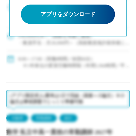
未経験でも安心のフォロー体制と研修制度 ・学校
のアタリマエに染まっていない未経験者の方を大
アプリをダウンロード
歓迎！ ・新卒や未経験の方はまず「副担任」から
スタートし、学校の雰囲気や仕事に慣れてから担
任をお任せするため、教員経験の浅い方も安 […]
236,000円/月～（経験を考慮し優遇）
・教員手当：月26,000円～（高校教員免許保持者に一
律支給）
・担任手当：月30,000円（担当校舎による）
8:00～17:00（実働8時間／休憩60分）
・通勤手当：上限月55,000円／残業手当・休日出勤手
※1年単位の変形労働時間制（年間1,944時間／平均
当あり
勤務日数：月20～22日）
(給料例)
◇休日・休暇：週休二日制（土日祝休み）、年間休日
・他職業経験10年（教員未経験）：月収302,000円＋
122日
賞与
※行事等により年数回土日出勤あり
(アプリ限定求人)選考は1日で完結（面接＋小論文）※小
・教員経験7年：月収300,000円＋賞与
（全日制勤務：年間10日以下程度／通信制勤務：年
論文は事前課題でじっくり準備可能
・他職業経験2年（教員未経験）：月収282,500円＋賞
間20日以下程度。いずれの場合も代休取得または手当
与
支給）
◇福利厚生・その他：各種社会保険完備（健康、厚生
大阪府
常勤講師
紹介
※有給休暇13日（入職日に5日付与、半年経過後に8
年金、雇用、労災）、服装・髪型・髪色自由、副業・
日付与／校舎が定める計画有休5日含む）
WワークOK、時短勤務制度あり、資格取得支援・手当
数学 私立中高一貫校の常勤講師 2027年
※夏季休暇、年末年始休暇、慶弔休暇、産前・産後