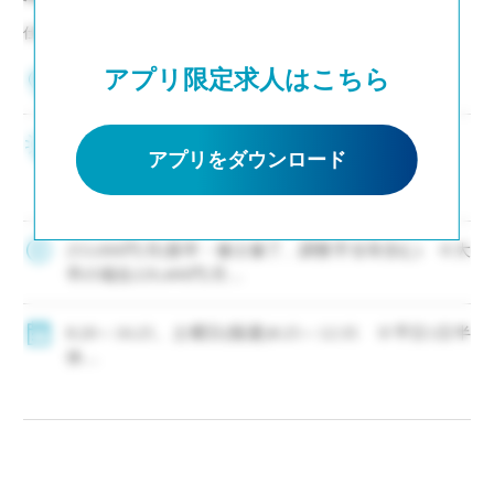
仕事NO：非公開
アプリ限定求人はこちら
兵庫県神戸市中央区
2～3年後の専任登用も見据えた採用です ・モデル
アプリをダウンロード
年収310万円～550万円(ご経験等による) ・新卒お
よび社会人からのキャリアチェンジなど未経験者
も積極的に採用中 ・生徒募集好調により増員(次
年度もクラス数増決定) ・神 […]
253,000円/月(新卒・修士修了、調整手当等含む) ※大
卒の場合229,400円/月
・モデル年収310万円～550万円(経験等による)
◇手当：各種有
8:20～16:25、土曜日(隔週)8:25～12:35 ※平日1日半
◇賞与：有
休
◇保険：私学共済、雇用保険、労災保険
◇年間休日111日
・休日：平日1日半休、土曜日(隔週)、日・祝日、その
他学校が定める日
・イベント等で休日出勤した場合は代休取得で対応