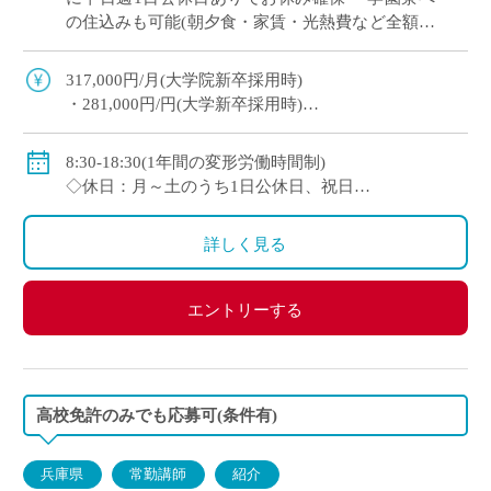
の住込みも可能(朝夕食・家賃・光熱費など全額学
園負担) ※単身者に限る。若手教員の経済的・生
活的な自立を全面的にバックアップ ・ […]
317,000円/月(大学院新卒採用時)
・281,000円/円(大学新卒採用時)
◇賞与：有(6ヶ月分※初年度は4ヶ月分)
◇手当：各種有
8:30-18:30(1年間の変形労働時間制)
・通勤手当：上限50,000円)
◇休日：月～土のうち1日公休日、祝日
・住居手当：賃貸の場合は上限27,000円)
・その他、夏季や年末年始、春季休暇、他学校スケ
・休日出勤：9,000円/日
ジュールによる
詳しく見る
・その他、扶養等の諸手当が条件に応じて支給あり
◇保険：私学共済、雇用保険など
エントリーする
高校免許のみでも応募可(条件有)
兵庫県
常勤講師
紹介