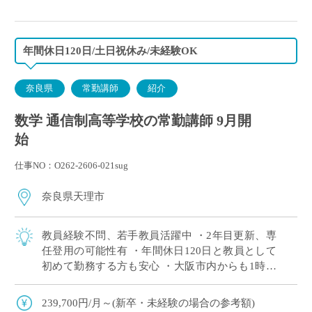
◇休日：平日1日半休、日曜日、祝日、その他学校ス
ケジュールによる
年間休日120日/土日祝休み/未経験OK
奈良県
常勤講師
紹介
数学 通信制高等学校の常勤講師 9月開
始
仕事NO：O262-2606-021sug
奈良県天理市
教員経験不問、若手教員活躍中 ・2年目更新、専
任登用の可能性有 ・年間休日120日と教員として
初めて勤務する方も安心 ・大阪市内からも1時間
程度で通勤可（最寄駅から徒歩すぐ） 通信制高校
では、一人ひとりの個性や目標に合わ […]
239,700円/月～(新卒・未経験の場合の参考額)