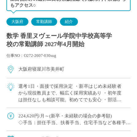
もアクセス○
大阪府
常勤講師
紹介
数学 香里ヌヴェール学院中学校高等学
校の常勤講師 2027年4月開始
仕事NO：O272-2607-030sug
大阪府寝屋川市美井町
選考1日・面接で採用決定 ・新卒はじめ未経験者
から現役教員まで、幅広く採用実績あり ・初年度
は担任なしも相談可能。初めてでも安心 ・部活は
複数人で担当が原則。1人顧問はほぼない(特に運
動部系)など負担軽減 ・将来的に専任 […]
224,620円/月～(新卒・未経験の場合の参考額)
◇手当：担任手当、扶養手当、住宅手当など各種手当
あり
◇賞与：有