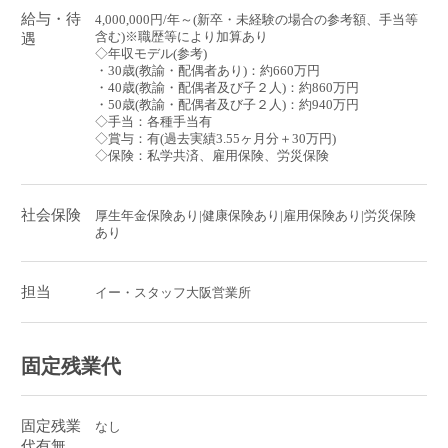
給与・待
4,000,000円/年～(新卒・未経験の場合の参考額、手当等
含む)※職歴等により加算あり
遇
◇年収モデル(参考)
・30歳(教諭・配偶者あり)：約660万円
・40歳(教諭・配偶者及び子２人)：約860万円
・50歳(教諭・配偶者及び子２人)：約940万円
◇手当：各種手当有
◇賞与：有(過去実績3.55ヶ月分＋30万円)
◇保険：私学共済、雇用保険、労災保険
社会保険
厚生年金保険あり|健康保険あり|雇用保険あり|労災保険
あり
担当
イー・スタッフ大阪営業所
固定残業代
固定残業
なし
代有無