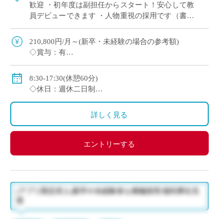
歓迎 ・初年度は副担任からスタート！安心して教
員デビューできます ・人物重視の採用です（書類
選考＋面接のみ） ・週休2日制（月曜日または土
曜日＋日曜、祝日休み） ・2～3年後を […]
210,800円/月～(新卒・未経験の場合の参考額)
◇賞与：有
◇手当：各種有
◇保険：私学共済、雇用保険、労災保険
8:30-17:30(休憩60分)
◇休日：週休二日制
・月曜日または土曜日のうち1日(担当コースによる)、
日曜日、祝日、その他学校スケジュールによる
詳しく見る
エントリーする
(アプリ限定求人)新卒や未経験者も積極採用/福利厚生充
実