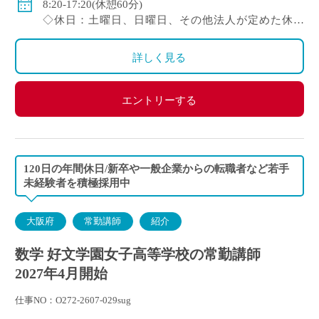
8:20-17:20(休憩60分)
◇保険：私学共済、雇用保険、労災保険
◇休日：土曜日、日曜日、その他法人が定めた休日
(8/9～18、12/29～1/4)
・イベント等で休日出勤した場合は振替休日あり
詳しく見る
エントリーする
120日の年間休日/新卒や一般企業からの転職者など若手
未経験者を積極採用中
大阪府
常勤講師
紹介
数学 好文学園女子高等学校の常勤講師
2027年4月開始
仕事NO：O272-2607-029sug