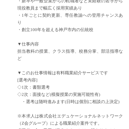
・新卒や一般企業からの転職者など未経験の若手から
現役教員まで幅広く採用実績あり
・1年ごとに契約更新、専任教諭への登用チャンスあ
り
・創立100年を超える神戸市内の伝統校
▼仕事内容
担当教科の授業、クラス指導、校務分掌、部活指導な
ど
▼このお仕事情報は有料職業紹介サービスです
[選考内容]
◇1次：書類選考
◇2次：面接など(模擬授業の実施可能性有)
・選考は随時進みます(日時は個別に相談の上決定)
※本求人は株式会社エデュケーショナルネットワーク
（Z会グループ）による職業紹介案件です。