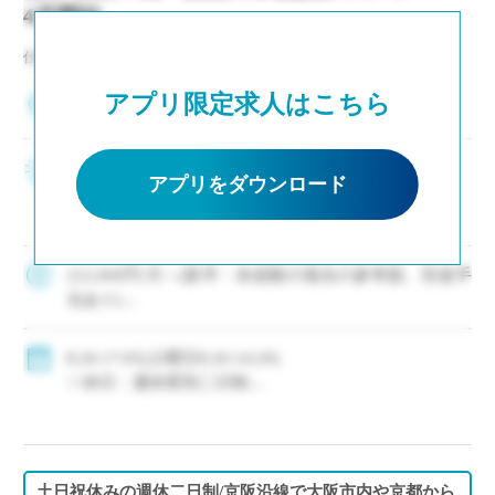
あり
休暇、育児休暇、介護休暇あり
4月開始
仕事NO：非公開
アプリ限定求人はこちら
大阪府大阪市
大阪屈指の大規模校 ・若手(新卒はじめ未経験者
アプリをダウンロード
も)の採用に積極的な私立中高一貫校です ・次年
度以降の専任教諭登用へのチャンス有〇 ・毎年イ
ー・スタッフ紹介の実績有 ・駅徒歩10分/JR・南
海・メトロと複数路線からアクセス […]
222,000円/月～(新卒・未経験の場合の参考額、別途手
当あり)
◇手当：各種有
◇賞与：有(年5.0ヶ月分)
8:20-17:05(土曜日8:20-14:20)
◇保険：私学共済、雇用保険、労災保険
◇休日：週休変則二日制
・長期休暇(昨年度実績：夏期10日、冬期10日)
・有給休暇：初年度年間20日
土日祝休みの週休二日制/京阪沿線で大阪市内や京都から