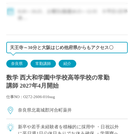
・モデル年収310万円～550万円(経験等による)
◇手当：各種有
8:20～16:25、土曜日(隔週)8:25～12:35 ※平日1日半
◇賞与：有
休
◇保険：私学共済、雇用保険、労災保険
◇年間休日111日
・休日：平日1日半休、土曜日(隔週)、日・祝日、その
他学校が定める日
・イベント等で休日出勤した場合は代休取得で対応
天王寺～30分と大阪はじめ他府県からもアクセス〇
奈良県
常勤講師
紹介
数学 西大和学園中学校高等学校の常勤
講師 2027年4月開始
仕事NO：O272-2606-016sug
奈良県北葛城郡河合町薬井
新卒や若手未経験者を積極的に採用中 ・日祝以外
に平日週1日公休日ありでお休み確保 ・学園寮へ