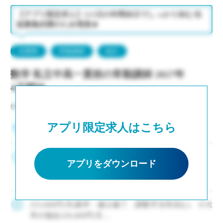
【アプリ限定求人】111日の年間休日でしっかり休む/生
徒募集好調のため増員★
兵庫県
常勤講師
紹介
数学 私立中高一貫校の常勤講師 2027年
4月開始
仕事NO：非公開
アプリ限定求人はこちら
兵庫県神戸市中央区
2～3年後の専任登用も積極的に進めています ・生
アプリをダウンロード
徒募集好調により増員、次年度もクラス増決定 ・
新卒および社会人からのキャリアチェンジなど未
経験者も積極的に採用中 ・モデル年収310万円～
550万円(ご経験等による) ・神 […]
253,000円/月(新卒・修士修了、調整手当等含む) ※大
卒の場合229,400円/月