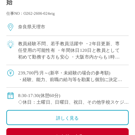
始
仕事NO：O262-2606-024eig
奈良県天理市
教員経験不問、若手教員活躍中 ・2年目更新、専
任登用の可能性有 ・年間休日120日と教員として
初めて勤務する方も安心 ・大阪市内からも1時間
程度で通勤可（最寄駅から徒歩すぐ） 通信制高校
では、一人ひとりの個性や目標に合わ […]
239,700円/月～(新卒・未経験の場合の参考額)
・経験、能⼒、前職の給与等を勘案し個別に決定
＜年収モデル例＞
・450万円／経験3年：30歳（⽉給24万1300円＋賞与＋
8:30-17:30(休憩60分)
他⼿当）
◇休日：土曜日、日曜日、祝日、その他学校スケジュ
・500万円／経験6年：33歳（⽉給24万7900円＋賞与＋
ールによる
他⼿当
・年間休日120日のシフト制
詳しく見る
◇賞与：有
◇手当：通勤手当、役職手当、住宅手当等