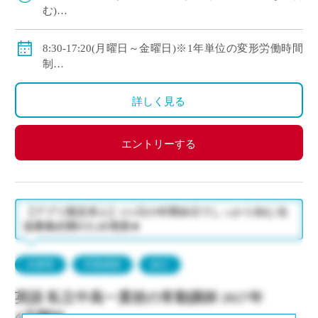
む)
◇手当：各種有
◇賞与：有
8:30-17:20(月曜日～金曜日)※1年単位の変形労働時間
◇保険：私学共済、雇用保険、労災保険
制
◇休日：年間120日程度
・土曜日、日曜日、祝日、その他学校スケジュールに
詳しく見る
よる
エントリーする
【アプリ限定求人】111日の年間休日でしっかり休む/生
徒募集好調のため増員★
兵庫県
常勤講師
紹介
英語 私立中高一貫校の常勤講師 2027年
4月開始