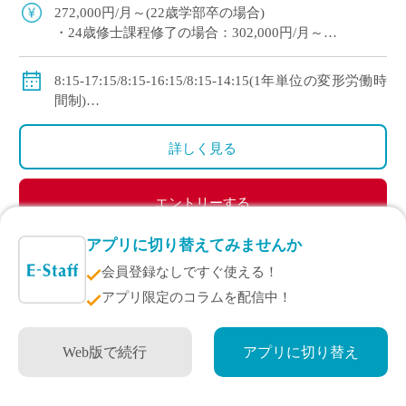
教科指導に注力できる共学の進学校です
272,000円/月～(22歳学部卒の場合)
・24歳修士課程修了の場合：302,000円/月～
・理論年収：4,802,400円～
◇手当：各種有
8:15-17:15/8:15-16:15/8:15-14:15(1年単位の変形労働時
◇賞与：有(過去実績：年間4.7ヶ月＋260,000円)
間制)
◇保険：私学共済、雇用保険、労災保険
※週1日の自宅研修日あり
◇休日：日曜日、祝日、その他学校スケジュールによ
詳しく見る
る
エントリーする
アプリに切り替えてみませんか
会員登録なしですぐ使える！
定年退職後のベテラン教員も活躍中/キャリア後半の転職
アプリ限定のコラムを配信中！
先としても注目
Web版で続行
アプリに切り替え
奈良県
常勤講師
紹介
英語 私立中高一貫校の常勤講師 9月開