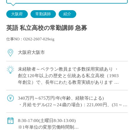
大阪府
常勤講師
紹介
英語 私立高校の常勤講師 急募
仕事NO：O262-2607-029eig
大阪府大阪市
未経験者～ベテラン教員まで多数採用実績あり ・
創立120年以上の歴史と伝統ある私立高校（1903
年創立）で、長年にわたる教育実績があります ・
男女共学の全日制高校
340万円～675万円/年(年齢、経験等による)
・月給モデル(22～24歳の場合)：221,000円、(31～33
歳の場合)281,160円/月、など
◇交通費：別途支給
8:30-17:00(土曜日8:30-13:00)
◇賞与：有
※1年単位の変形労働時間制
◇手当：担任手当、講習・補欠手当など各種有
◇休日：土曜日(月2回)、日・祝日、その他学校の定め