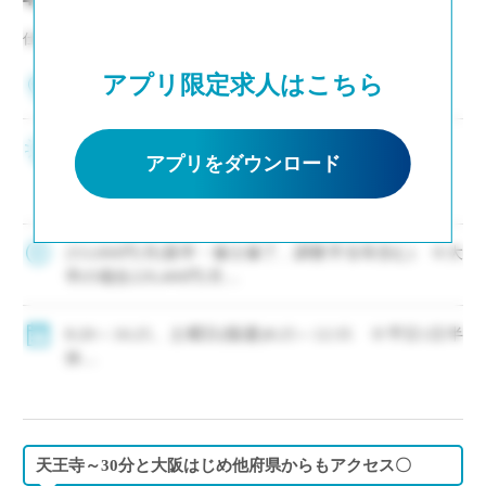
仕事NO：非公開
アプリ限定求人はこちら
兵庫県神戸市中央区
2～3年後の専任登用も積極的に進めています ・生
アプリをダウンロード
徒募集好調により増員、次年度もクラス増決定 ・
新卒および社会人からのキャリアチェンジなど未
経験者も積極的に採用中 ・モデル年収310万円～
550万円(ご経験等による) ・神 […]
253,000円/月(新卒・修士修了、調整手当等含む) ※大
卒の場合229,400円/月
・モデル年収310万円～550万円(経験等による)
◇手当：各種有
8:20～16:25、土曜日(隔週)8:25～12:35 ※平日1日半
◇賞与：有
休
◇保険：私学共済、雇用保険、労災保険
◇年間休日111日
・休日：平日1日半休、土曜日(隔週)、日・祝日、その
他学校が定める日
・イベント等で休日出勤した場合は代休取得で対応
天王寺～30分と大阪はじめ他府県からもアクセス〇