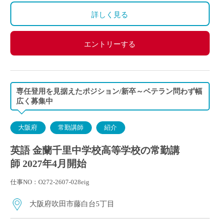
◇保険：私学共済、雇用保険、労災保険
る休日
詳しく見る
※土曜日の授業なし
エントリーする
専任登用を見据えたポジション/新卒～ベテラン問わず幅
広く募集中
大阪府
常勤講師
紹介
英語 金蘭千里中学校高等学校の常勤講
師 2027年4月開始
仕事NO：O272-2607-028eig
大阪府吹田市藤白台5丁目