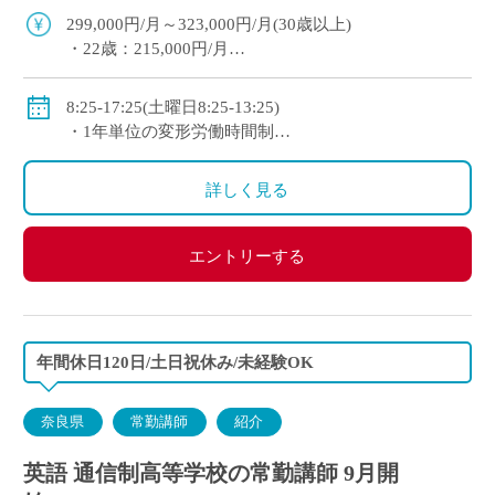
校です
299,000円/月～323,000円/月(30歳以上)
・22歳：215,000円/月
◇手当：各種有
(手当例)
8:25-17:25(土曜日8:25-13:25)
・住宅手当：世帯主18,000円/月、非世帯主9,000円/
・1年単位の変形労働時間制
月
◇休日：日曜日、祝日、その他学校スケジュールによ
・扶養手当：配偶者20,000円/月、その他14,500円/月
る
詳しく見る
◇賞与：有(5.9ヶ月分)
◇保険：私学共済、雇用保険、労災保険
エントリーする
年間休日120日/土日祝休み/未経験OK
奈良県
常勤講師
紹介
英語 通信制高等学校の常勤講師 9月開