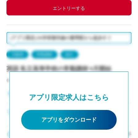
エントリーする
(アプリ限定)JR学研都市線の最寄駅から徒歩すぐ
大阪府
常勤講師
紹介
英語 私立高等学校の常勤講師 9月開始
仕事NO：非公開
大阪府大東市
アプリ限定求人はこちら
新卒、未経験者からベテラン教員まで幅広く募集
中
アプリをダウンロード
220,000円/月～(新卒・未経験の場合の参考額、各種手