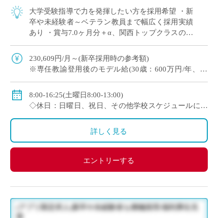
大学受験指導で力を発揮したい方を採用希望 ・新
卒や未経験者～ベテラン教員まで幅広く採用実績
あり ・賞与7.0ヶ月分＋α、関西トップクラスの好
待遇 ・人物重視(面接と模擬授業で選考、筆記試
験なし) ・1クラス30名の少人数 […]
230,609円/月～(新卒採用時の参考額)
※専任教諭登用後のモデル給(30歳：600万円/年、35
歳：700万円/年)
◇賞与：有(7.0ヶ月分＋α ※過去実績)
8:00-16:25(土曜日8:00-13:00)
◇手当：各種有
◇休日：日曜日、祝日、その他学校スケジュールによ
◇保険：私学共済、雇用保険、労災保険
る
詳しく見る
エントリーする
(アプリ限定求人)新卒や未経験者も積極採用/福利厚生充
実