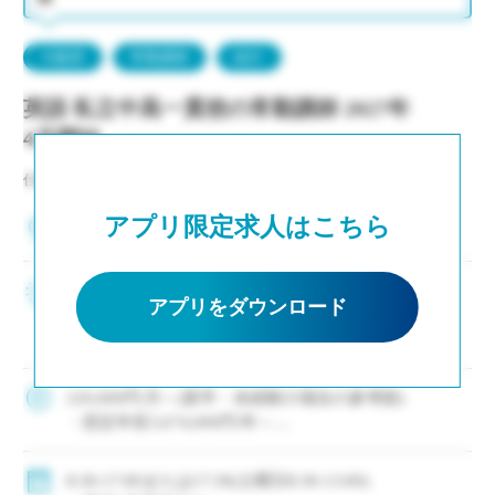
大阪府
常勤講師
紹介
英語 私立中高一貫校の常勤講師 2027年
4月開始
仕事NO：非公開
アプリ限定求人はこちら
大阪府高石市
63歳定年制で長く安心して働ける ・新卒未経験～
アプリをダウンロード
教員経験30年以上のベテラン教員まで活躍中★ ・
働きやすい環境・制度〇 ・部活は複数顧問制を導
入、負担軽減 ・将来的に土曜日授業なしの方向で
調整中 ・有給休暇は着任と同時に […]
220,000円/月～(新卒・未経験の場合の参考額)
・想定年収3,674,000円/年～
◇手当：各種有
◇賞与：有(昨年度実績 年間4.7ヶ月分＋α)
8:30-17:00または17:30(土曜日8:30-13:00)