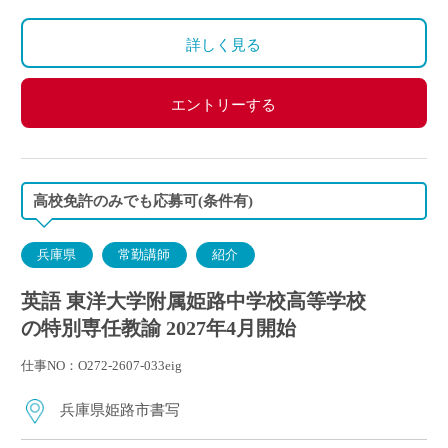
・住居手当：賃貸の場合は上限27,000円)
・その他、夏季や年末年始、春季休暇、他学校スケ
・休日出勤：9,000円/日
ジュールによる
詳しく見る
・その他、扶養等の諸手当が条件に応じて支給あり
◇保険：私学共済、雇用保険など
エントリーする
高校免許のみでも応募可(条件有)
兵庫県
常勤講師
紹介
英語 東洋大学附属姫路中学校高等学校
の特別専任教諭 2027年4月開始
仕事NO：O272-2607-033eig
兵庫県姫路市書写