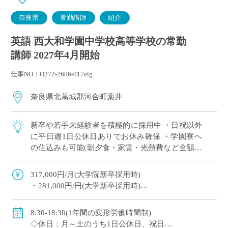
奈良県
常勤講師
紹介
英語 西大和学園中学校高等学校の常勤
講師 2027年4月開始
仕事NO：O272-2606-017eig
奈良県北葛城郡河合町薬井
新卒や若手未経験者を積極的に採用中 ・日祝以外
に平日週1日公休日ありでお休み確保 ・学園寮へ
の住込みも可能(朝夕食・家賃・光熱費など全額学
園負担) ※単身者に限る。若手教員の経済的・生
活的な自立を全面的にバックアップ ・ […]
317,000円/月(大学院新卒採用時)
・281,000円/円(大学新卒採用時)
◇賞与：有(6ヶ月分※初年度は4ヶ月分)
◇手当：各種有
8:30-18:30(1年間の変形労働時間制)
・通勤手当：上限50,000円)
◇休日：月～土のうち1日公休日、祝日