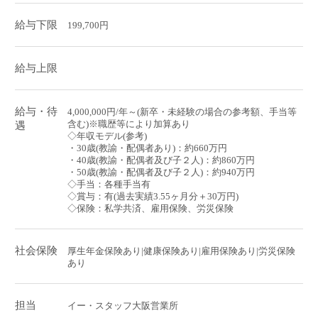
給与下限
199,700円
給与上限
給与・待
4,000,000円/年～(新卒・未経験の場合の参考額、手当等
含む)※職歴等により加算あり
遇
◇年収モデル(参考)
・30歳(教諭・配偶者あり)：約660万円
・40歳(教諭・配偶者及び子２人)：約860万円
・50歳(教諭・配偶者及び子２人)：約940万円
◇手当：各種手当有
◇賞与：有(過去実績3.55ヶ月分＋30万円)
◇保険：私学共済、雇用保険、労災保険
社会保険
厚生年金保険あり|健康保険あり|雇用保険あり|労災保険
あり
担当
イー・スタッフ大阪営業所