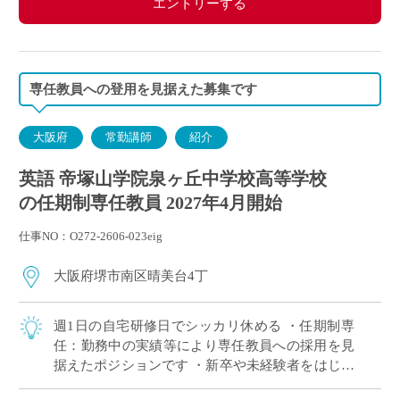
エントリーする
◇保険：私学共済、雇用保険、労災保険
専任教員への登用を見据えた募集です
大阪府
常勤講師
紹介
英語 帝塚山学院泉ヶ丘中学校高等学校
の任期制専任教員 2027年4月開始
仕事NO：O272-2606-023eig
大阪府堺市南区晴美台4丁
週1日の自宅研修日でシッカリ休める ・任期制専
任：勤務中の実績等により専任教員への採用を見
据えたポジションです ・新卒や未経験者をはじめ
他校からの転職希望者まで幅広く採用実績あり ・