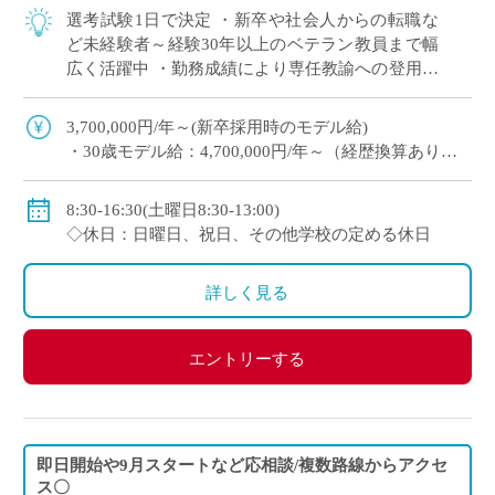
選考試験1日で決定 ・新卒や社会人からの転職な
ど未経験者～経験30年以上のベテラン教員まで幅
広く活躍中 ・勤務成績により専任教諭への登用あ
り ・e-learningなどICTの導入にも積極的、国際交
流にも注力 ※高校免許 […]
3,700,000円/年～(新卒採用時のモデル給)
・30歳モデル給：4,700,000円/年～（経歴換算あり）
・専任教諭のモデル給：24歳520万円/年、30歳630万
円/年程度
8:30-16:30(土曜日8:30-13:00)
※上記以外に補習手当、特殊業務手当、通勤手当、入
◇休日：日曜日、祝日、その他学校の定める休日
試手当、クラブ活動手当を支給
※勤続1年以上の場合は退職金あり
詳しく見る
◇保険：私学共済、雇用保険、労災保険
エントリーする
即日開始や9月スタートなど応相談/複数路線からアクセ
ス〇