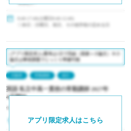
当含む)
※年齢換算有
◇賞与：有
8:40-17:40(土曜日8:40-12:40)
◇手当：各種有
◇休日：日曜日、祝日、その他学校の定める日
◇保険：私学共済、雇用保険、労災保険
(アプリ限定求人)選考は1日で完結（面接＋小論文）※小
論文は事前課題でじっくり準備可能
大阪府
常勤講師
紹介
英語 私立中高一貫校の常勤講師 2027年
4月開始
仕事NO：非公開
アプリ限定求人はこちら
大阪府大阪市