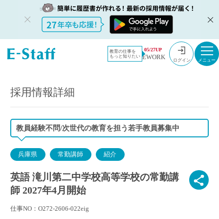
教員採用情
採用情報
05/27UP
教育の仕事を
EWORK
もっと知りたい
報のイー・
英語 滝川第二中学校高等学校の常勤講師 2027年4月開始
ログイン
スタッフ
TOP
採用情報詳細
教員経験不問/次世代の教育を担う若手教員募集中
兵庫県
常勤講師
紹介
英語 滝川第二中学校高等学校の常勤講
師 2027年4月開始
仕事NO：O272-2606-022eig