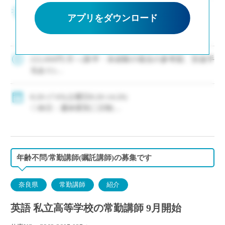
大阪屈指の大規模校 ・若手(新卒はじめ未経験者
アプリをダウンロード
も)の採用に積極的な私立中高一貫校です ・次年
度以降の専任教諭登用へのチャンス有〇 ・毎年イ
ー・スタッフ紹介の実績有 ・駅徒歩10分/JR・南
海・メトロと複数路線からアクセス […]
222,000円/月～(新卒・未経験の場合の参考額、別途手
当あり)
◇手当：各種有
◇賞与：有(年5.0ヶ月分)
8:20-17:05(土曜日8:20-14:20)
◇保険：私学共済、雇用保険、労災保険
◇休日：週休変則二日制
・長期休暇(昨年度実績：夏期10日、冬期10日)
・有給休暇：初年度年間20日
年齢不問/常勤講師(嘱託講師)の募集です
奈良県
常勤講師
紹介
英語 私立高等学校の常勤講師 9月開始