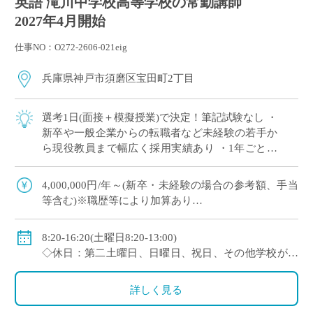
英語 滝川中学校高等学校の常勤講師
2027年4月開始
仕事NO：O272-2606-021eig
兵庫県神戸市須磨区宝田町2丁目
選考1日(面接＋模擬授業)で決定！筆記試験なし ・
新卒や一般企業からの転職者など未経験の若手か
ら現役教員まで幅広く採用実績あり ・1年ごとに
契約更新、専任教諭への登用チャンスあり ・創立
100年を超える神戸市内の伝統校
4,000,000円/年～(新卒・未経験の場合の参考額、手当
等含む)※職歴等により加算あり
◇年収モデル(参考)
・30歳(教諭・配偶者あり)：約660万円
8:20-16:20(土曜日8:20-13:00)
・40歳(教諭・配偶者及び子２人)：約860万円
◇休日：第二土曜日、日曜日、祝日、その他学校が定
・50歳(教諭・配偶者及び子２人)：約940万円
める日
◇手当：各種手当有
詳しく見る
◇賞与：有(過去実績3.55ヶ月分＋30万円)
◇保険：私学共済、雇用保険、労災保険