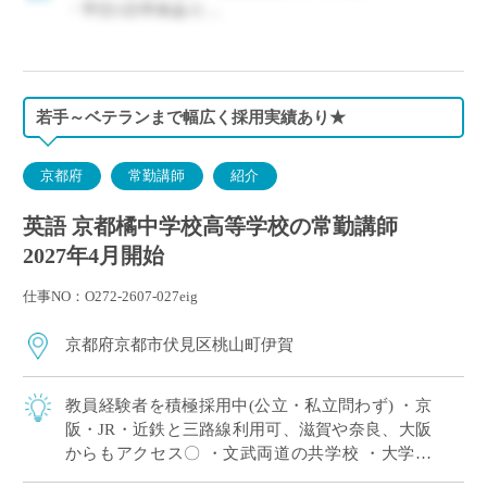
◇保険：私学共済、雇用保険、労災保険
・平日1日半休あり
・月単位の変形労働時間制
◇休日：平日1日半休、日曜日、祝日、その他学校ス
ケジュールによる
若手～ベテランまで幅広く採用実績あり★
京都府
常勤講師
紹介
英語 京都橘中学校高等学校の常勤講師
2027年4月開始
仕事NO：O272-2607-027eig
京都府京都市伏見区桃山町伊賀
教員経験者を積極採用中(公立・私立問わず) ・京
阪・JR・近鉄と三路線利用可、滋賀や奈良、大阪
からもアクセス〇 ・文武両道の共学校 ・大学や
こども園も設置する学校法人運営の私立中高一貫