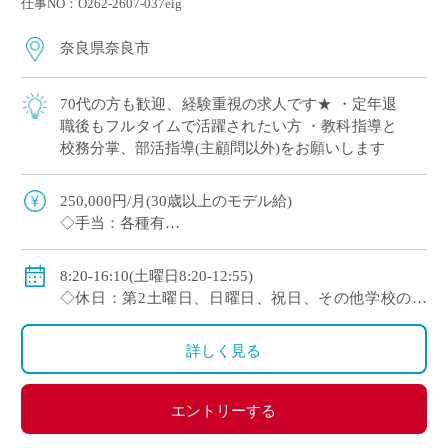
仕事NO：O262-2607-037eig
奈良県奈良市
70代の方も歓迎、経験重視の求人です★ ・定年退
職後もフルタイムで活躍されたい方 ・教科指導と
校務分掌、部活指導(主顧問以外)をお願いします
250,000円/月(30歳以上のモデル給)
◇手当：各種有
◇賞与：有(初年度1.0ヶ月分→2年目以降2.0ヶ月分)
◇保険：私学共済、雇用保険、労災保険
8:20-16:10(土曜日8:20-12:55)
◇休日：第2土曜日、日曜日、祝日、その他学校の定
める休日
詳しく見る
エントリーする