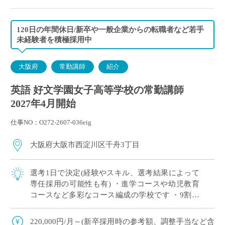
120日の年間休日/新卒や一般企業からの転職者など若手
未経験者を積極採用中
大阪府
常勤講師
紹介
英語 好文学園女子高等学校の常勤講師
2027年4月開始
仕事NO：O272-2607-036eig
大阪府大阪市西淀川区千舟3丁目
選考1日で決定(経験やスキル、選考結果によって
専任採用の可能性も有) ・進学コースや幼児教育
コースなど多彩なコース編成の学校です ・9割以
上の生徒が大学や短大、専門学校に進学していま
す ・新卒や社会人からのキャリアチェン […]
220,000円/月～(新卒採用時の参考額、調整手当など含