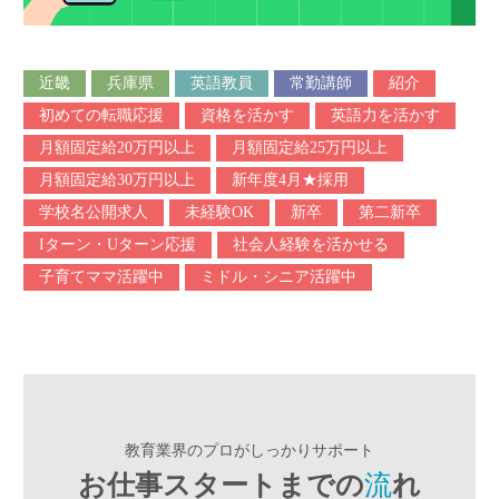
近畿
兵庫県
英語教員
常勤講師
紹介
初めての転職応援
資格を活かす
英語力を活かす
月額固定給20万円以上
月額固定給25万円以上
月額固定給30万円以上
新年度4月★採用
学校名公開求人
未経験OK
新卒
第二新卒
Iターン・Uターン応援
社会人経験を活かせる
子育てママ活躍中
ミドル・シニア活躍中
教育業界のプロがしっかりサポート
お仕事スタートまでの
流
れ