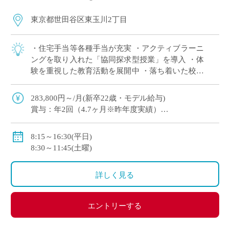
東京都世田谷区東玉川2丁目
・住宅手当等各種手当が充実 ・アクティブラーニ
ングを取り入れた「協同探求型授業」を導入 ・体
験を重視した教育活動を展開中 ・落ち着いた校風
で長くご勤務している先生が多い学校
283,800円～/月(新卒22歳・モデル給与)
賞与：年2回（4.7ヶ月※昨年度実績）
住宅手当等諸手当、賞与あり、私学共済加入
交通費別途支給
8:15～16:30(平日)
8:30～11:45(土曜)
詳しく見る
エントリーする