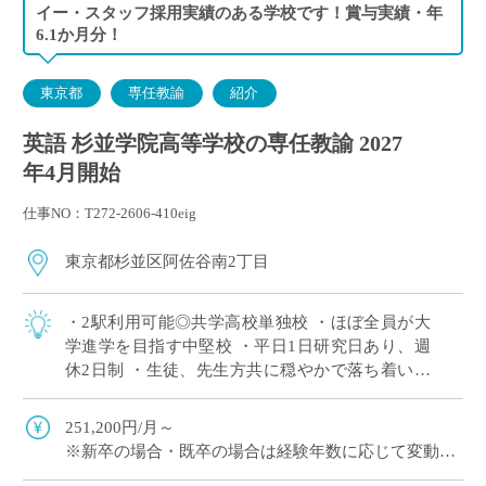
イー・スタッフ採用実績のある学校です！賞与実績・年
6.1か月分！
東京都
専任教諭
紹介
英語 杉並学院高等学校の専任教諭 2027
年4月開始
仕事NO：T272-2606-410eig
東京都杉並区阿佐谷南2丁目
・2駅利用可能◎共学高校単独校 ・ほぼ全員が大
学進学を目指す中堅校 ・平日1日研究日あり、週
休2日制 ・生徒、先生方共に穏やかで落ち着いた
校風 ・1コマ45分授業 ・生徒全員にiPad・全教室
に電子黒板完備！
251,200円/月～
※新卒の場合・既卒の場合は経験年数に応じて変動
※交通費全額支給