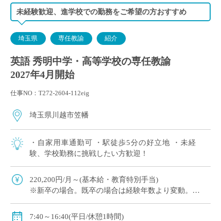
未経験歓迎、進学校での勤務をご希望の方おすすめ
埼玉県
専任教諭
紹介
英語 秀明中学・高等学校の専任教諭
2027年4月開始
仕事NO：T272-2604-112eig
埼玉県川越市笠幡
・自家用車通勤可 ・駅徒歩5分の好立地 ・未経
験、学校勤務に挑戦したい方歓迎！
220,200円/月～(基本給・教育特別手当)
※新卒の場合。既卒の場合は経験年数より変動。
※年俸制(基本給・教育特別手当・職務手当・賞与等を
合算の上決定)
7:40～16:40(平日/休憩1時間)