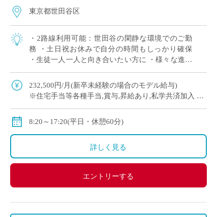
東京都世田谷区
・2路線利用可能：世田谷の閑静な環境でのご勤
務 ・土日祝お休みで自分の時間もしっかり確保
・生徒一人一人と向き合いたい方に ・様々な進路
を選択する生徒に寄り添いたい方におすすめの学
校
232,500円/月(新卒未経験の場合のモデル給与)
※住宅手当等各種手当,賞与,昇給あり,私学共済加入
モデル賃金（通勤手当、残業手当を含まない）
8:20～17:20(平日・休憩60分)
・22歳（大学新卒・扶養なしの場合）：月給 284,830
円
詳しく見る
・30歳（大学新卒9年目・配偶者のみ扶養の場合）：
月給 367,780円
・40歳（大学新卒19年目・配偶者と子2人扶養の場
エントリーする
合）：月給 521,250円