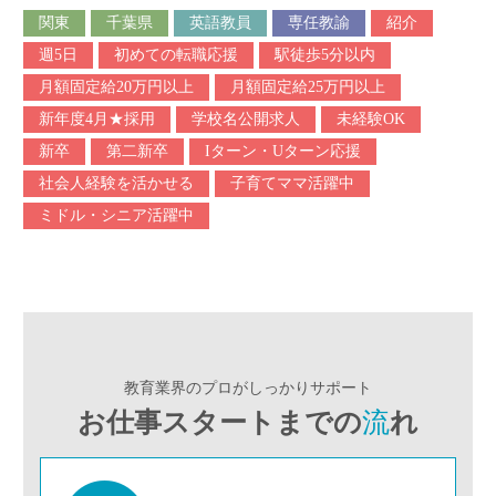
関東
千葉県
英語教員
専任教諭
紹介
週5日
初めての転職応援
駅徒歩5分以内
月額固定給20万円以上
月額固定給25万円以上
新年度4月★採用
学校名公開求人
未経験OK
新卒
第二新卒
Iターン・Uターン応援
社会人経験を活かせる
子育てママ活躍中
ミドル・シニア活躍中
教育業界のプロがしっかりサポート
お仕事スタートまでの
流
れ