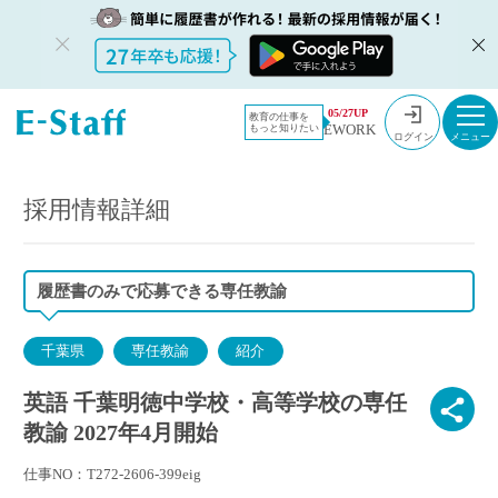
教員採用情
採用情報
05/27UP
教育の仕事を
EWORK
もっと知りたい
報のイー・
英語 千葉明徳中学校・高等学校の専任教諭 2027年4月開始
ログイン
スタッフ
TOP
採用情報詳細
履歴書のみで応募できる専任教諭
千葉県
専任教諭
紹介
英語 千葉明徳中学校・高等学校の専任
教諭 2027年4月開始
仕事NO：T272-2606-399eig