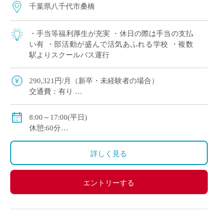
千葉県八千代市桑橋
・手当等福利厚生が充実 ・休日の際は手当の支払
い有 ・部活動が盛んで活気あふれる学校 ・複数
駅よりスクールバス運行
290,321円/月（新卒・未経験者の場合）
交通費：有り
賞与：有り（ただし、年俸に含む。年間4.3か月分）
昇給：有り 年1回の査定による
8:00～17:00(平日)
健康保険等：健康保険・厚生年金
休憩:60分
休日：土・日・祝祭日（行事等にて休日出勤の可能性
あり。その場合は振休を取得）
詳しく見る
エントリーする