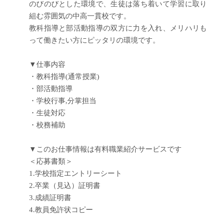
のびのびとした環境で、生徒は落ち着いて学習に取り
組む雰囲気の中高一貫校です。
教科指導と部活動指導の双方に力を入れ、メリハリも
って働きたい方にピッタリの環境です。
▼仕事内容
・教科指導(通常授業)
・部活動指導
・学校行事,分掌担当
・生徒対応
・校務補助
▼このお仕事情報は有料職業紹介サービスです
＜応募書類＞
1.学校指定エントリーシート
2.卒業（見込）証明書
3.成績証明書
4.教員免許状コピー