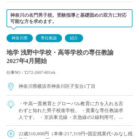
神奈川の名門男子校。受験指導と基礎固めの双方に対応
可能な方を求めます。
神奈川県
専任教諭
紹介
地学 浅野中学校・高等学校の専任教諭
2027年4月開始
仕事NO：T272-2607-601rik
神奈川県横浜市神奈川区子安台1丁目
・中高一貫教育とグローバル教育に力を入れる言
わずと知れた男子校進学校。 ・貴重な専任教諭求
人です。 ・京浜東北線・京急線の2線利用可。横
浜駅がほど近く、川崎/品川/東京にもアクセス◎
しかし校舎には浅野の森と呼ばれる広く […]
22歳310,000円（本俸:217,319円+固定残業代<みなし残