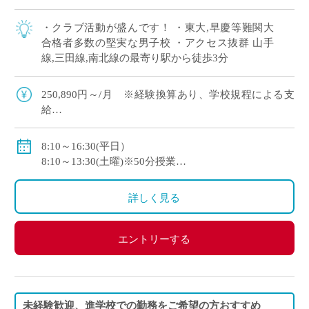
・クラブ活動が盛んです！ ・東大,早慶等難関大
合格者多数の堅実な男子校 ・アクセス抜群 山手
線,三田線,南北線の最寄り駅から徒歩3分
250,890円～/月 ※経験換算あり、学校規程による支
給
（本俸＋調整給＋教職手当＋住宅手当8,700）
賞与 交通費支給 他諸手当有
8:10～16:30(平日）
初年度年収見込：約400万（固定給のみ、変動手当
8:10～13:30(土曜)※50分授業
別、賞与3.8か月）
週休2日を基本とした「年間変形労働時間制」（年末
2年目年収見込：約500万（固定給のみ、変動手当別、
年始休暇、特別休暇制度あり）
詳しく見る
賞与5.7か月）
エントリーする
未経験歓迎、進学校での勤務をご希望の方おすすめ