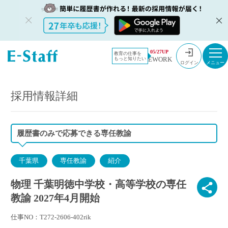
教員採用情
採用情報
05/27UP
教育の仕事を
EWORK
もっと知りたい
報のイー・
物理 千葉明徳中学校・高等学校の専任教諭 2027年4月開始
ログイン
スタッフ
TOP
採用情報詳細
履歴書のみで応募できる専任教諭
千葉県
専任教諭
紹介
物理 千葉明徳中学校・高等学校の専任
教諭 2027年4月開始
仕事NO：T272-2606-402rik