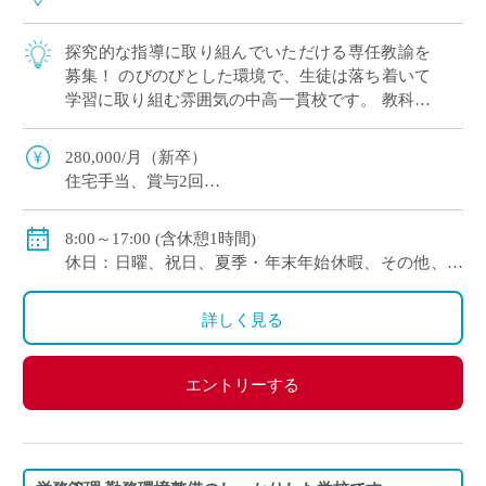
探究的な指導に取り組んでいただける専任教諭を
募集！ のびのびとした環境で、生徒は落ち着いて
学習に取り組む雰囲気の中高一貫校です。 教科指
導と部活動指導の双方に力を入れ、メリハリもっ
て働きたい方にピッタリの環境です。
280,000/月（新卒）
住宅手当、賞与2回
私学共済加入
交通費別途支給
8:00～17:00 (含休憩1時間)
休日：日曜、祝日、夏季・年末年始休暇、その他、学
校が指定した日
年単位の変形労働時間制を適用
詳しく見る
エントリーする