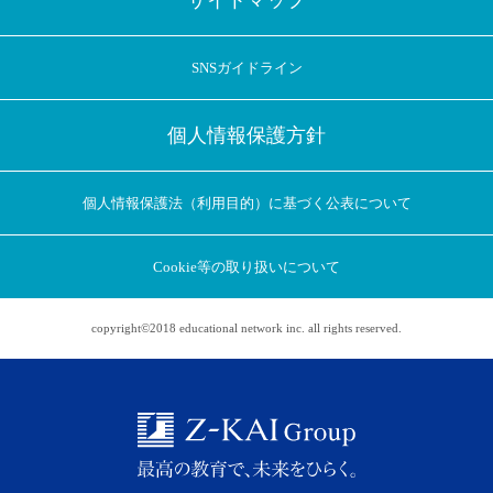
サイトマップ
SNSガイドライン
個人情報保護方針
個人情報保護法（利用目的）に基づく公表について
Cookie等の取り扱いについて
アプリに切り替えてみませんか
会員登録なしですぐ使える！
copyright©2018 educational network inc. all rights reserved.
アプリ限定のコラムを配信中！
Web版で続行
アプリに切り替え