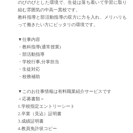
のびのびとした環境で、生徒は落ち着いて学習に取り
組む雰囲気の中高一貫校です。
教科指導と部活動指導の双方に力を入れ、メリハリも
って働きたい方にピッタリの環境です。
▼仕事内容
・教科指導(通常授業)
・部活動指導
・学校行事,分掌担当
・生徒対応
・校務補助
▼このお仕事情報は有料職業紹介サービスです
＜応募書類＞
1.学校指定エントリーシート
2.卒業（見込）証明書
3.成績証明書
4.教員免許状コピー