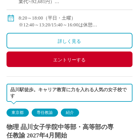
業代>:92,681円）
24歳326,000円（本俸:228,535円+固定残業代<みなし残
業代>:97,465円）
8:20～18:00（平日・土曜）
※12:40～13:20/15:40～16:00は休憩
●モデル年収(諸手当を含む) 25歳6,578,000円 30
歳7,721,000円
詳しく見る
通勤通勤手当、賞与（年2回）、昇給（年1回）、
その他手当：あり（職務手当・扶養手当・住宅手当な
エントリーする
ど）
保険等：健康保険等：健康保険（私学共済）・厚生年
金・労災保険
品川駅徒歩。キャリア教育に力を入れる人気の女子校で
す
東京都
専任教諭
紹介
物理 品川女子学院中等部・高等部の専
任教諭 2027年4月開始