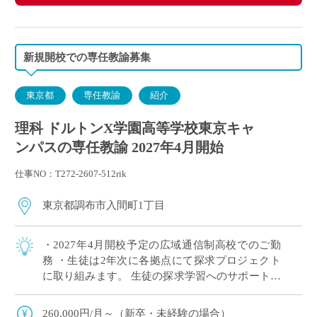
新規開校での専任教諭募集
東京都
専任教諭
紹介
理科 ドルトンX学園高等学校東京キャ
ンパスの専任教諭 2027年4月開始
仕事NO：T272-2607-512rik
東京都調布市入間町1丁目
・2027年4月開校予定の広域通信制高校でのご勤
務 ・生徒は2年次に各拠点にて探求プロジェクト
に取り組みます。 生徒の探求学習へのサポートに
ご興味がある方など、積極的にご応募ください！
※ドルトンX学園高等学校 東京キャ […]
260,000円/月～（新卒・未経験の場合）