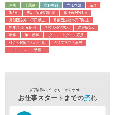
関東
千葉県
理科教員
専任教諭
紹介
週5日
初めての転職応援
駅徒歩5分以内
月額固定給20万円以上
月額固定給25万円以上
新年度4月★採用
学校名公開求人
未経験OK
新卒
第二新卒
Iターン・Uターン応援
社会人経験を活かせる
子育てママ活躍中
ミドル・シニア活躍中
教育業界のプロがしっかりサポート
お仕事スタートまでの
流
れ