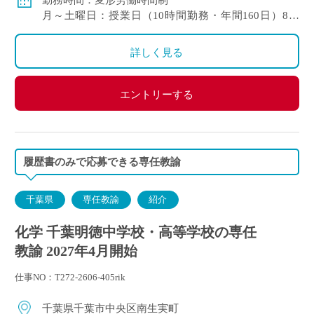
勤務時間：変形労働時間制
月～土曜日：授業日（10時間勤務・年間160日）8：
00〜18:15
学期末や長期休養期間（6時間勤務・年
詳しく見る
間80日）8:15～14:15
※日曜日の他1日を特定曜日に定め週休2日としていま
す。
エントリーする
履歴書のみで応募できる専任教諭
千葉県
専任教諭
紹介
化学 千葉明徳中学校・高等学校の専任
教諭 2027年4月開始
仕事NO：T272-2606-405rik
千葉県千葉市中央区南生実町