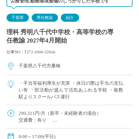
労務管理,勤務環境整備のしっかりした学校です
千葉県
専任教諭
紹介
理科 秀明八千代中学校・高等学校の専
任教諭 2027年4月開始
仕事NO：T272-2606-320rik
千葉県八千代市桑橋
・手当等福利厚生が充実 ・休日の際は手当の支払
い有 ・部活動が盛んで活気あふれる学校 ・複数
駅よりスクールバス運行
290,321円/月（新卒・未経験者の場合）
交通費：有り
賞与：有り（ただし、年俸に含む。年間4.3か月分）
昇給：有り 年1回の査定による
8:00～17:00(平日)