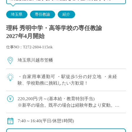
埼玉県
専任教諭
紹介
理科 秀明中学・高等学校の専任教諭
2027年4月開始
仕事NO：T272-2604-115rik
埼玉県川越市笠幡
・自家用車通勤可 ・駅徒歩5分の好立地 ・未経
験、学校勤務に挑戦したい方歓迎！
220,200円/月～(基本給・教育特別手当)
※新卒の場合。既卒の場合は経験年数より変動。
※年俸制(基本給・教育特別手当・職務手当・賞与等を
合算の上決定)
7:40～16:40(平日/休憩1時間)
交通費別途支給