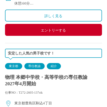
健康保険等：健康保険・厚生年金
休憩:60分
その他保険：雇用保険・労災保険
休日：土・日・祝祭日（行事等にて休日出勤の可能性
あり。その場合は振休を取得）
詳しく見る
エントリーする
安定した人気の男子校です！
東京都
専任教諭
紹介
物理 本郷中学校・高等学校の専任教諭
2027年4月開始
仕事NO：T272-2605-137rik
東京都豊島区駒込4丁目