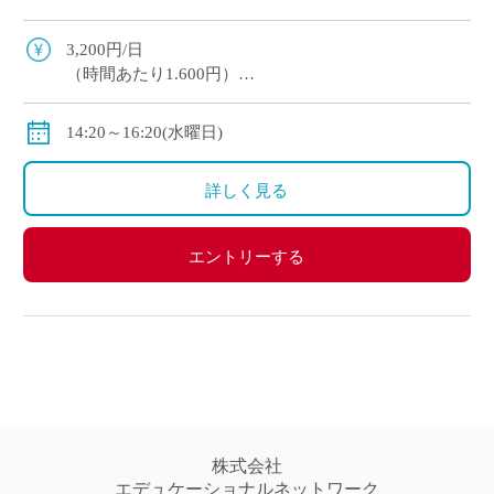
ススメです。 マイカー通勤OK（交通費補助あ
り）※一部マイカー不可の学校あり
3,200円/日
（時間あたり1.600円）
交通費全額支給
＊業務委託契約の報酬モデルを記載しています。
14:20～16:20(水曜日)
詳しく見る
エントリーする
株式会社
エデュケーショナルネットワーク