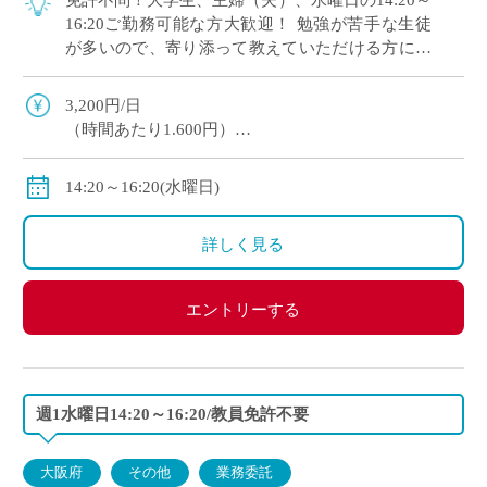
免許不問！大学生、主婦（夫）、水曜日の14:20～
16:20ご勤務可能な方大歓迎！ 勉強が苦手な生徒
が多いので、寄り添って教えていただける方にオ
ススメです。 マイカー通勤OK（交通費補助あ
り）※一部マイカー不可の学校あり
3,200円/日
（時間あたり1.600円）
交通費全額支給
＊業務委託契約の報酬モデルを記載しています。
14:20～16:20(水曜日)
詳しく見る
エントリーする
週1水曜日14:20～16:20/教員免許不要
大阪府
その他
業務委託