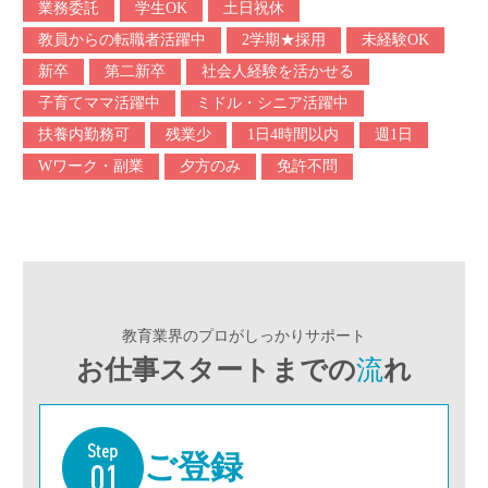
業務委託
学生OK
土日祝休
教員からの転職者活躍中
2学期★採用
未経験OK
新卒
第二新卒
社会人経験を活かせる
子育てママ活躍中
ミドル・シニア活躍中
扶養内勤務可
残業少
1日4時間以内
週1日
Wワーク・副業
夕方のみ
免許不問
教育業界のプロがしっかりサポート
お仕事スタートまでの
流
れ
ご登録