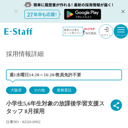
教員採用情
採用情報
05/27UP
教育の仕事を
EWORK
もっと知りたい
報のイー・
小学生5,6年生対象の放課後学習支援スタッフ 8月採用
ログイン
スタッフ
TOP
採用情報詳細
週1水曜日14:20～16:20/教員免許不要
大阪府
その他
業務委託
小学生5,6年生対象の放課後学習支援ス
タッフ 8月採用
仕事NO：KO26-0092