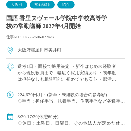
大阪府
常勤講師
紹介
国語 香里ヌヴェール学院中学校高等学
校の常勤講師 2027年4月開始
仕事NO：O272-2606-022kok
大阪府寝屋川市美井町
選考1日・面接で採用決定 ・新卒はじめ未経験者
から現役教員まで、幅広く採用実績あり ・初年度
は担任なしも相談可能。初めてでも安心 ・部活は
複数人で担当が原則。1人顧問はほぼない(特に運
動部系)など負担軽減 ・将来的に専任 […]
224,620円/月～(新卒・未経験の場合の参考額)
◇手当：担任手当、扶養手当、住宅手当など各種手当
あり
◇賞与：有
8:20-17:20(休憩60分)
◇保険：私学共済、雇用保険、労災保険
◇休日：土曜日、日曜日、その他法人が定めた休日
(8/9～18、12/29～1/4)