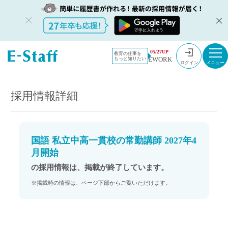
教員採用情
採用情報
05/27UP
教育の仕事を
EWORK
もっと知りたい
報のイー・
国語 私立中高一貫校の常勤講師 2027年4月開始
ログイン
スタッフ
TOP
採用情報詳細
国語 私立中高一貫校の常勤講師 2027年4
月開始
の採用情報は、掲載が終了しています。
※掲載時の情報は、ページ下部からご覧いただけます。