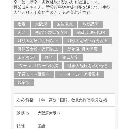
卒・第二新卒・実務経験が浅い方も歓迎します。
授業はもちろん、学校行事や生徒指導を通して、生徒一
人ひとりと丁寧に向き合える教育環境です。
近畿
大阪府
国語教員
常勤講師
紹介
初めての転職応援
駅徒歩10分以内
月額固定給20万円以上
月額固定給25万円以上
月額固定給30万円以上
新年度4月★採用
未経験OK
新卒
第二新卒
Iターン・Uターン応援
社会人経験を活かせる
子育てママ活躍中
ミドル・シニア活躍中
残業少
応募資格
中学・高校「国語」教員免許取得(見込)者
勤務地
大阪府大阪市
職種
国語