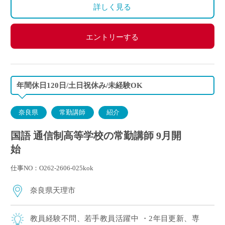
※昨年度実績：年間休日120日
詳しく見る
エントリーする
年間休日120日/土日祝休み/未経験OK
奈良県
常勤講師
紹介
国語 通信制高等学校の常勤講師 9月開
始
仕事NO：O262-2606-025kok
奈良県天理市
教員経験不問、若手教員活躍中 ・2年目更新、専