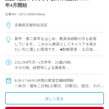
年4月開始
仕事NO：O272-2608-038kok
京都府京都市右京区
新卒・第二新卒をはじめ、教員未経験の方も歓迎
しています。 これから教員としてキャリアを築き
たい方に適した環境です。 ■勤務環境 ・土日祝休
みの週休二日制 ・授業準備や自己研鑽の時間を確
保しやすい勤務体制 ■教育の特徴 ・ […]
232,294円/月～(大学卒、22歳の例)
※その他、経歴等による換算有
◇手当：通勤手当、残業手当
◇賞与：有
8:30-17:00※1年間の変形労働時間制
◇保険：私学共済、雇用保険、労災保険
◇休日：週休二日制(土曜日、日曜日)、祝日、その他
学校の定める休日
詳しく見る