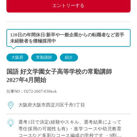
エントリーする
120日の年間休日/新卒や一般企業からの転職者など若手
未経験者を積極採用中
大阪府
常勤講師
紹介
国語 好文学園女子高等学校の常勤講師
2027年4月開始
仕事NO：O272-2607-036kok
大阪府大阪市西淀川区千舟3丁目
選考1日で決定(経験やスキル、選考結果によって
専任採用の可能性も有) ・進学コースや幼児教育
コースなど多彩なコース編成の学校です ・9割以