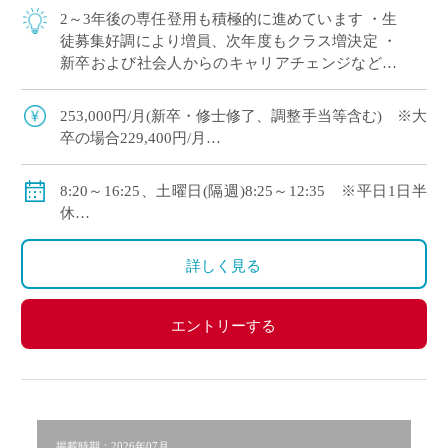
2～3年後の専任登用も積極的に進めています ・生
徒募集好調により増員、次年度もクラス増決定 ・
新卒および社会人からのキャリアチェンジなど未
経験者も積極的に採用中 ・モデル年収310万円～
550万円(ご経験等による) ・神 […]
253,000円/月(新卒・修士修了、調整手当等含む) ※大
卒の場合229,400円/月
・モデル年収310万円～550万円(経験等による)
◇手当：各種有
8:20～16:25、土曜日(隔週)8:25～12:35 ※平日1日半
◇賞与：有
休
◇保険：私学共済、雇用保険、労災保険
◇年間休日111日
・休日：平日1日半休、土曜日(隔週)、日・祝日、その
詳しく見る
他学校が定める日
・イベント等で休日出勤した場合は代休取得で対応
エントリーする
掲載時期：2026年07月