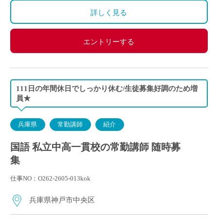
・イベント等で休日出勤した場合は振替休日あり
詳しく見る
エントリーする
111日の年間休日でしっかり休む/生徒募集好調のため増
員★
兵庫県
常勤講師
紹介
国語 私立中高一貫校の常勤講師 随時募
集
仕事NO：O262-2605-013kok
兵庫県神戸市中央区