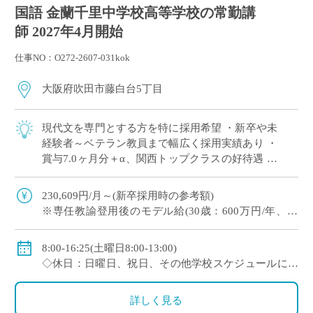
国語 金蘭千里中学校高等学校の常勤講
師 2027年4月開始
仕事NO：O272-2607-031kok
大阪府吹田市藤白台5丁目
現代文を専門とする方を特に採用希望 ・新卒や未
経験者～ベテラン教員まで幅広く採用実績あり ・
賞与7.0ヶ月分＋α、関西トップクラスの好待遇 ・
人物重視(面接と模擬授業で選考、筆記試験なし)
・1クラス30名の少人数授業、 […]
230,609円/月～(新卒採用時の参考額)
※専任教諭登用後のモデル給(30歳：600万円/年、35
歳：700万円/年)
◇賞与：有(7.0ヶ月分＋α ※過去実績)
8:00-16:25(土曜日8:00-13:00)
◇手当：各種有
◇休日：日曜日、祝日、その他学校スケジュールによ
◇保険：私学共済、雇用保険、労災保険
る
詳しく見る