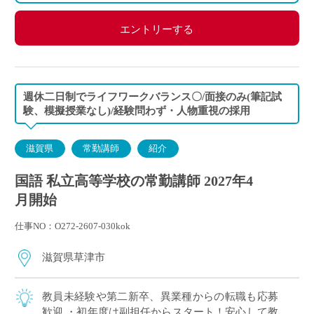
エントリーする
週休二日制でライフワークバランス〇/面接のみ(筆記試
験、模擬授業なし)/経験問わず・人物重視の採用
滋賀県
常勤講師
紹介
国語 私立高等学校の常勤講師 2027年4
月開始
仕事NO：O272-2607-030kok
滋賀県草津市
教員未経験や第二新卒、異業種からの転職も応募
歓迎 ・初年度は副担任からスタート！安心して教