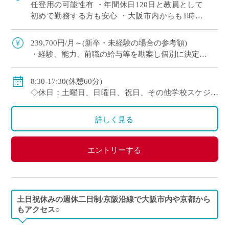
任登用の可能性有 ・年間休日120日と教員として
初めて勤務する方も安心 ・大阪市内からも1時間
程度で通勤可（最寄駅から徒歩すぐ） 通信制高校
では、一人ひとりの個性や目標に合わ […]
239,700円/月～(新卒・未経験の場合の参考額)
・経験、能⼒、前職の給与等を勘案し個別に決定
＜年収モデル例＞
・450万円／経験3年：30歳（⽉給24万1300円＋賞与＋
8:30-17:30(休憩60分)
他⼿当）
◇休日：土曜日、日曜日、祝日、その他学校スケジュ
・500万円／経験6年：33歳（⽉給24万7900円＋賞与＋
ールによる
他⼿当
・年間休日120日のシフト制
詳しく見る
◇賞与：有
◇手当：通勤手当、役職手当、住宅手当等
エントリーする
◇保険：私学共済、雇用保険、労災保険
土日祝休みの週休二日制/京阪沿線で大阪市内や京都から
もアクセス○