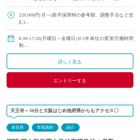
上の生徒が大学や短大、専門学校に進学していま
す ・新卒や社会人からのキャリアチェン […]
220,000円/月～(新卒採用時の参考額、調整手当など含
む)
◇手当：各種有
◇賞与：有
8:30-17:20(月曜日～金曜日)※1年単位の変形労働時間
◇保険：私学共済、雇用保険、労災保険
制
◇休日：年間120日程度
・土曜日、日曜日、祝日、その他学校スケジュールに
詳しく見る
よる
エントリーする
天王寺～30分と大阪はじめ他府県からもアクセス〇
奈良県
常勤講師
紹介