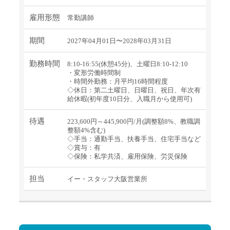
雇用形態
常勤講師
期間
2027年04月01日〜2028年03月31日
勤務時間
8:10-16:55(休憩45分)、土曜日8:10-12:10
・変形労働時間制
・時間外勤務：月平均16時間程度
◇休日：第二土曜日、日曜日、祝日、年次有
給休暇(初年度10日分、入職月から使用可)
待遇
223,600円～445,900円/月(調整額8%、教職調
整額4%含む)
◇手当：通勤手当、扶養手当、住宅手当など
◇賞与：有
◇保険：私学共済、雇用保険、労災保険
担当
イー・スタッフ大阪営業所