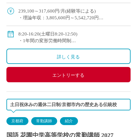
未経験から経験者まで幅広く歓迎 2～3年以内を目
安に専任教諭への登用チャンスあり 京 […]
239,100～317,600円/月(経験等による)
・理論年収：3,805,600円～5,542,720円
◇賞与：有(昨年度実績3.4か月分＋125,000円)
◇手当：各種有(例：担任手当30,800～34,200円/月)
8:20-16:20(土曜日8:20-12:50)
◇保険：私学共済、雇用保険、労災保険
・1年間の変形労働時間制
◇休日：第2土曜日、日曜日、祝日、その他学校スケ
ジュールによる
詳しく見る
エントリーする
土日祝休みの週休二日制/京都市内の歴史ある伝統校
京都府
常勤講師
紹介
国語 花園中学高等学校の常勤講師 2027