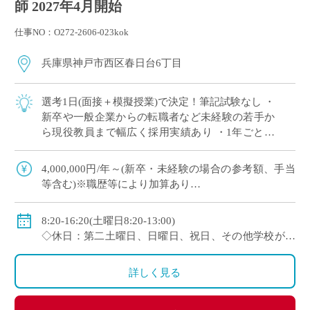
師 2027年4月開始
仕事NO：O272-2606-023kok
兵庫県神戸市西区春日台6丁目
選考1日(面接＋模擬授業)で決定！筆記試験なし ・
新卒や一般企業からの転職者など未経験の若手か
ら現役教員まで幅広く採用実績あり ・1年ごとに
契約更新、専任教諭への登用チャンスあり 全国大
会で活躍する運動部を多数擁しながら […]
4,000,000円/年～(新卒・未経験の場合の参考額、手当
等含む)※職歴等により加算あり
◇年収モデル(参考)
・30歳(教諭・配偶者あり)：約660万円
8:20-16:20(土曜日8:20-13:00)
・40歳(教諭・配偶者及び子２人)：約860万円
◇休日：第二土曜日、日曜日、祝日、その他学校が定
・50歳(教諭・配偶者及び子２人)：約940万円
める日
◇手当：各種手当有
詳しく見る
◇賞与：有(過去実績3.55ヶ月分＋30万円)
◇保険：私学共済、雇用保険、労災保険