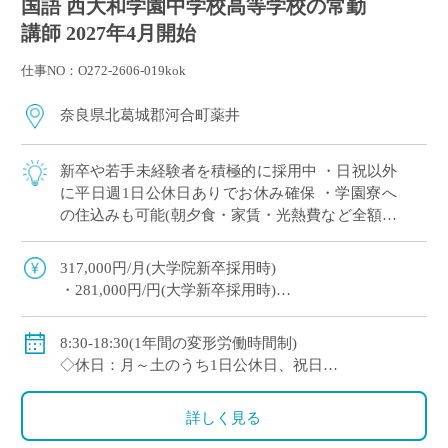
国語 西大和学園中学校高等学校の常勤
講師 2027年4月開始
仕事NO：O272-2606-019kok
奈良県北葛城郡河合町薬井
新卒や若手未経験者を積極的に採用中 ・日祝以外
に平日週1日公休日ありでお休み確保 ・学園寮へ
の住込みも可能(朝夕食・家賃・光熱費など全額学
園負担) ※単身者に限る。若手教員の経済的・生
活的な自立を全面的にバックアップ ・ […]
317,000円/月(大学院新卒採用時)
・281,000円/円(大学新卒採用時)
◇賞与：有(6ヶ月分※初年度は4ヶ月分)
◇手当：各種有
8:30-18:30(1年間の変形労働時間制)
・通勤手当：上限50,000円)
◇休日：月～土のうち1日公休日、祝日
・住居手当：賃貸の場合は上限27,000円)
・その他、夏季や年末年始、春季休暇、他学校スケ
・休日出勤：9,000円/日
ジュールによる
詳しく見る
・その他、扶養等の諸手当が条件に応じて支給あり
◇保険：私学共済、雇用保険など