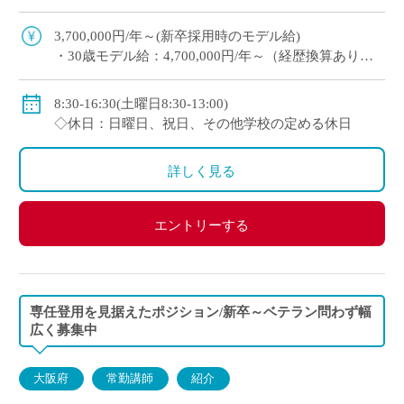
り ・e-learningなどICTの導入にも積極的、国際交
流にも注力 ※高校免許 […]
3,700,000円/年～(新卒採用時のモデル給)
・30歳モデル給：4,700,000円/年～（経歴換算あり）
・専任教諭のモデル給：24歳520万円/年、30歳630万
円/年程度
8:30-16:30(土曜日8:30-13:00)
※上記以外に補習手当、特殊業務手当、通勤手当、入
◇休日：日曜日、祝日、その他学校の定める休日
試手当、クラブ活動手当を支給
※勤続1年以上の場合は退職金あり
詳しく見る
◇保険：私学共済、雇用保険、労災保険
エントリーする
専任登用を見据えたポジション/新卒～ベテラン問わず幅
広く募集中
大阪府
常勤講師
紹介