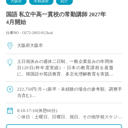
大阪府
常勤講師
紹介
国語 私立中高一貫校の常勤講師 2027年
4月開始
仕事NO：O272-2605-012kok
大阪府大阪市
土日祝休みの週休二日制、一般企業並みの年間休
日120日(昨年度実績) ・日本の教育課程を基盤
に、韓国語や英語教育、多文化理解教育を実践す
る韓国系国際教育校です ・日本国内にいながら、
多様な文化や言語、価値観に触れられる教 […]
222,750円/月～(新卒・未経験の場合の参考額、調整手
当含む)
※モデル給：教員経験5年の場合274,780円/月、10年の
場合337,700円/月
8:10-17:10(休憩60分)
◇賞与：有(約3.5ヶ月分 ※初年度のみ1.5ヶ月分)
◇休日：土曜日、日曜日、祝日、その他学校スケジュ
◇手当：家族手当、担任手当、部活手当など
ールによる
◇保険：私学共済、雇用保険、労災保険