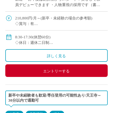
員デビューできます ・人物重視の採用です（書類
選考＋面接のみ） ・週休2日制（月曜日または土
曜日＋日曜、祝日休み） ・2～3年後を […]
210,800円/月～(新卒・未経験の場合の参考額)
◇賞与：有
◇手当：各種有
◇保険：私学共済、雇用保険、労災保険
8:30-17:30(休憩60分)
◇休日：週休二日制
・月曜日または土曜日のうち1日(担当コースによる)、
日曜日、祝日、その他学校スケジュールによる
詳しく見る
エントリーする
新卒や未経験者も歓迎/専任登用の可能性あり/天王寺～
30分以内で通勤可