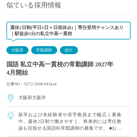
似ている採用情報
週休2日制(平日1日＋日祝休み)｜専任登用チャンスあり
｜駅徒歩5分の私立中高一貫校
大阪府
常勤講師
紹介
国語 私立中高一貫校の常勤講師 2027年
4月開始
仕事NO：O272-2608-041kok
大阪府大阪市
新卒および未経験者や若手教員まで幅広く募集
中。週休2日制で働きやすく、将来的には専任教
諭も目指せる国語科常勤講師の募集です。 ■おす
すめポイント 新卒および未経験者や若手教員歓