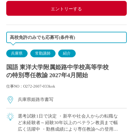
エントリーする
高校免許のみでも応募可(条件有)
兵庫県
常勤講師
紹介
国語 東洋大学附属姫路中学校高等学校
の特別専任教諭 2027年4月開始
仕事NO：O272-2607-033kok
兵庫県姫路市書写
選考試験1日で決定 ・新卒や社会人からの転職な
ど未経験者～経験30年以上のベテラン教員まで幅
広く活躍中 ・勤務成績により専任教諭への登用あ