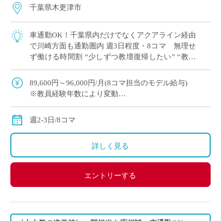
千葉県木更津市
車通勤OK！千葉県内だけでなくアクアライン経由
で川崎方面も通勤圏内 週3日程度・8コマ 無理せ
ず働ける時間割 “少しずつ教壇復帰したい” “教員
免許を取得したけど、どこで働こう…&#8 […]
89,600円～96,000円/月(8コマ担当のモデル給与)
※教員経験年数により変動
※交通費別途支給
週2-3日/8コマ
詳しく見る
エントリーする