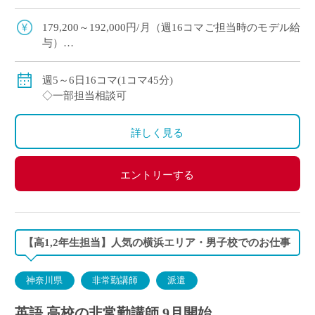
担当 週6単位×1クラス＝6コマ 週5単位×2クラス＝
10コマ
179,200～192,000円/月（週16コマご担当時のモデル給
与）
◇ご指導経験により決定
◇交通費別途支給
週5～6日16コマ(1コマ45分)
◇一部担当相談可
詳しく見る
エントリーする
【高1,2年生担当】人気の横浜エリア・男子校でのお仕事
神奈川県
非常勤講師
派遣
英語 高校の非常勤講師 9月開始