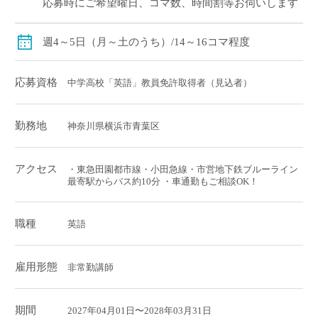
応募時にご希望曜日、コマ数、時間割等お伺いします
週4～5日（月～土のうち）/14～16コマ程度
応募資格
中学高校「英語」教員免許取得者（見込者）
勤務地
神奈川県横浜市青葉区
アクセス
・東急田園都市線・小田急線・市営地下鉄ブルーライン
最寄駅からバス約10分 ・車通勤もご相談OK！
職種
英語
雇用形態
非常勤講師
期間
2027年04月01日〜2028年03月31日