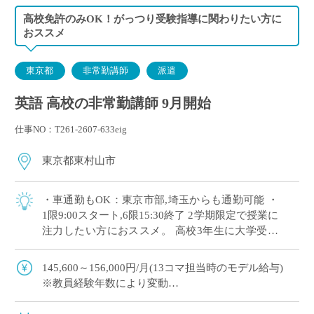
高校免許のみOK！がっつり受験指導に関わりたい方に
おススメ
東京都
非常勤講師
派遣
英語 高校の非常勤講師 9月開始
仕事NO：T261-2607-633eig
東京都東村山市
・車通勤もOK：東京市部,埼玉からも通勤可能 ・
1限9:00スタート,6限15:30終了 2学期限定で授業に
注力したい方におススメ。 高校3年生に大学受験
指導を担当いただきます。
145,600～156,000円/月(13コマ担当時のモデル給与)
※教員経験年数により変動
※交通費別途全額支給