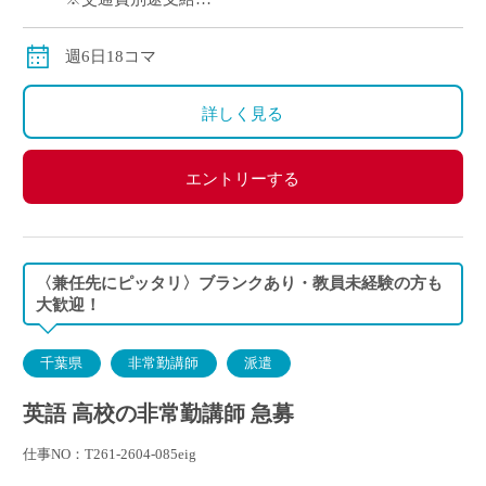
※12月や年明けも月額固定で安定収入
週6日18コマ
詳しく見る
エントリーする
〈兼任先にピッタリ〉ブランクあり・教員未経験の方も
大歓迎！
千葉県
非常勤講師
派遣
英語 高校の非常勤講師 急募
仕事NO：T261-2604-085eig