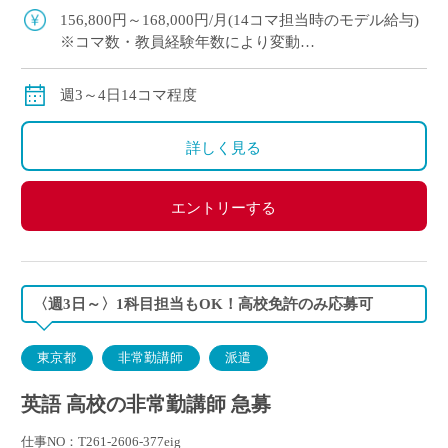
る先生を募集します
156,800円～168,000円/月(14コマ担当時のモデル給与)
※コマ数・教員経験年数により変動
※交通費全額支給
週3～4日14コマ程度
詳しく見る
エントリーする
〈週3日～〉1科目担当もOK！高校免許のみ応募可
東京都
非常勤講師
派遣
英語 高校の非常勤講師 急募
仕事NO：T261-2606-377eig