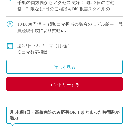
千葉の両方面からアクセス良好！ 週2-3日のご勤
務 ”1限なし”等のご相談もOK 板書スタイルの授
業でOK！ICTスキルは問いません 基礎レベルから
丁 […]
104,000円/月～ (週8コマ担当の場合のモデル給与・教
員経験年数により変動)
156,000円/月～ (週12コマ担当の場合のモデル給与・教
員経験年数により変動)
週2-3日・8-12コマ（月-金）
※コマ数応相談
詳しく見る
エントリーする
月-木週4日・高校免許のみ応募OK！まとまった時間割が
魅力