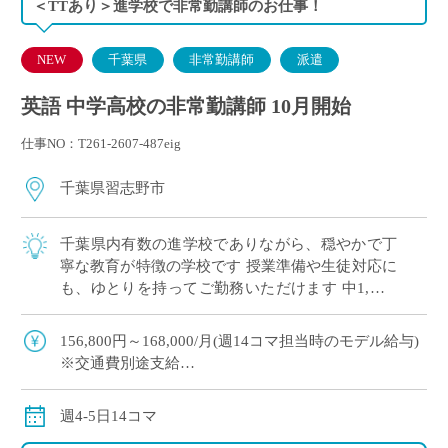
＜TTあり＞進学校で非常勤講師のお仕事！
NEW
千葉県
非常勤講師
派遣
英語 中学高校の非常勤講師 10月開始
仕事NO：T261-2607-487eig
千葉県習志野市
千葉県内有数の進学校でありながら、穏やかで丁
寧な教育が特徴の学校です 授業準備や生徒対応に
も、ゆとりを持ってご勤務いただけます 中1,高1,
高3のご担当（3学期/高3：授業なし）
156,800円～168,000/月(週14コマ担当時のモデル給与)
※交通費別途支給
※12月や年明けも月額固定で安定収入
週4-5日14コマ