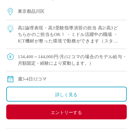
東京都品川区
高2論理表現・高3受験指導演習の担当 高2/高3ど
ちらかのご担当もOK！ ・ミドル活躍中の職場 ・
ICT機材が整った環境で勤務ができます（スタデ
ィサプリ・teams・ロイロノート使用あり） 今ま
での自身の経験を活かして、 […]
134,400～144,000円/月(12コマの場合のモデル給与・
月額固定・経験により変動します。）
週3-4日12コマ
詳しく見る
エントリーする