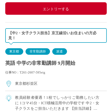
エントリーする
【中2・女子クラス担当】京王線沿いお住まいの方必
見！
東京都
非常勤講師
派遣
英語 中学の非常勤講師 9月開始
仕事NO：T261-2607-595eig
東京都杉並区
教員経験者優遇！1校でしっかりご勤務したい方
に 1コマ45分・ICT積極活用中の学校です 中2・女
子クラスをご担当いただきます 【担当詳細】中1