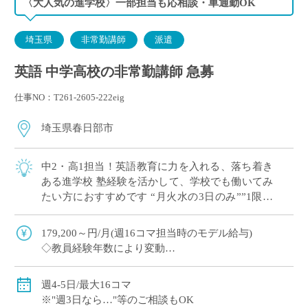
〈大人気の進学校〉一部担当も応相談・車通勤OK
埼玉県
非常勤講師
派遣
英語 中学高校の非常勤講師 急募
仕事NO：T261-2605-222eig
埼玉県春日部市
中2・高1担当！英語教育に力を入れる、落ち着き
ある進学校 塾経験を活かして、学校でも働いてみ
たい方におすすめです “月火水の3日のみ””1限な
し”など 曜日・コマ数のご希望 […]
179,200～円/月(週16コマ担当時のモデル給与)
◇教員経験年数により変動
◇交通費別途全額支給
週4-5日/最大16コマ
※"週3日なら…"等のご相談もOK