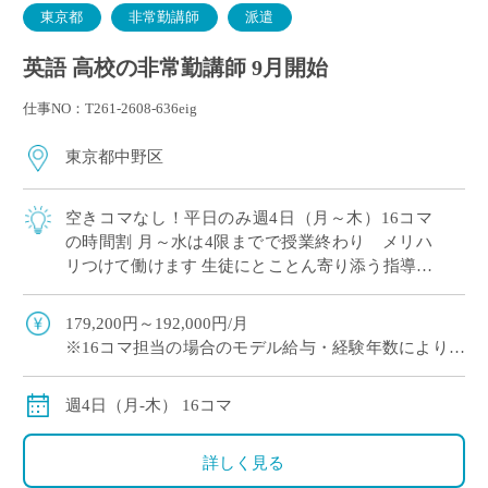
東京都
非常勤講師
派遣
英語 高校の非常勤講師 9月開始
仕事NO：T261-2608-636eig
東京都中野区
空きコマなし！平日のみ週4日（月～木）16コマ
の時間割 月～水は4限までで授業終わり メリハ
リつけて働けます 生徒にとことん寄り添う指導が
評判！素直な生徒が多いです 長くご勤務されてい
る先生が多い学校
179,200円～192,000円/月
※16コマ担当の場合のモデル給与・経験年数により変
動
週4日（月-木） 16コマ
詳しく見る