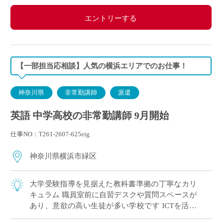
エントリーする
【一部担当応相談】人気の横浜エリアでのお仕事！
神奈川県
非常勤講師
派遣
英語 中学高校の非常勤講師 9月開始
仕事NO：T261-2607-625eig
神奈川県横浜市緑区
大学受験指導を見据えた教科書準拠の丁寧なカリ
キュラム 職員室前に自習デスクや質問スペースが
あり、意欲の高い生徒が多い学校です ICTを活用
した授業で学びをサポート！ 英語教育に熱意のあ