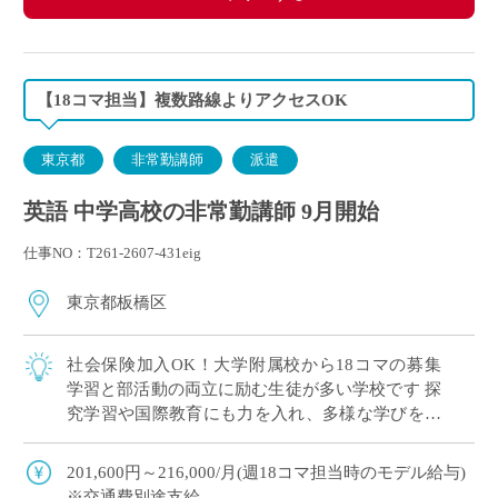
【18コマ担当】複数路線よりアクセスOK
東京都
非常勤講師
派遣
英語 中学高校の非常勤講師 9月開始
仕事NO：T261-2607-431eig
東京都板橋区
社会保険加入OK！大学附属校から18コマの募集
学習と部活動の両立に励む生徒が多い学校です 探
究学習や国際教育にも力を入れ、多様な学びを大
切にしています “年度途中から多めコマ数をもち
たい” &# […]
201,600円～216,000/月(週18コマ担当時のモデル給与)
※交通費別途支給