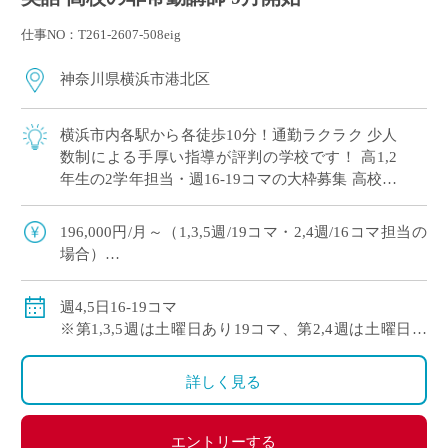
仕事NO：T261-2607-508eig
神奈川県横浜市港北区
横浜市内各駅から各徒歩10分！通勤ラクラク 少人
数制による手厚い指導が評判の学校です！ 高1,2
年生の2学年担当・週16-19コマの大枠募集 高校免
許のみでご応募可能！
196,000円/月～（1,3,5週/19コマ・2,4週/16コマ担当の
場合）
※社会保険加入
週4,5日16-19コマ
※第1,3,5週は土曜日あり19コマ、第2,4週は土曜日な
し16コマ
詳しく見る
エントリーする