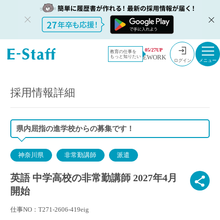
教員採用情
採用情報
05/27UP
教育の仕事を
EWORK
もっと知りたい
報のイー・
英語 中学高校の非常勤講師 2027年4月開始
ログイン
スタッフ
TOP
採用情報詳細
県内屈指の進学校からの募集です！
神奈川県
非常勤講師
派遣
英語 中学高校の非常勤講師 2027年4月
開始
仕事NO：T271-2606-419eig