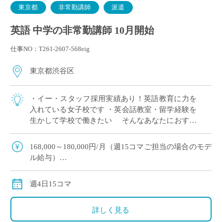
東京都
非常勤講師
派遣
英語 中学の非常勤講師 10月開始
仕事NO：T261-2607-568eig
東京都渋谷区
・イー・スタッフ採用実績あり！英語教育に力を
入れている女子校です ・英会話教室・留学経験を
生かして学校で働きたい そんなあなたにおすす
めの求人です 〈担当〉 中学1,2年生
168,000～180,000円/月（週15コマご担当の場合のモデ
ル給与）
※ご経験年数により決定
※交通費別途支給
週4日15コマ
詳しく見る