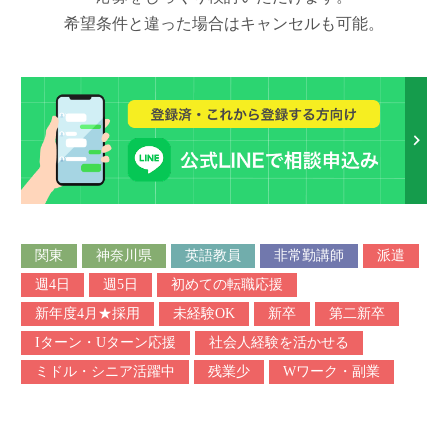
希望条件と違った場合はキャンセルも可能。
関東
神奈川県
英語教員
非常勤講師
派遣
週4日
週5日
初めての転職応援
新年度4月★採用
未経験OK
新卒
第二新卒
Iターン・Uターン応援
社会人経験を活かせる
ミドル・シニア活躍中
残業少
Wワーク・副業