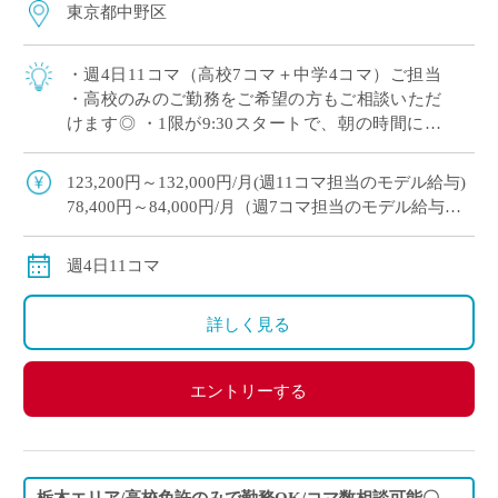
東京都中野区
・週4日11コマ（高校7コマ＋中学4コマ）ご担当
・高校のみのご勤務をご希望の方もご相談いただ
けます◎ ・1限が9:30スタートで、朝の時間にゆ
とりを持ってご勤務いただけます ・木曜日の2,3
限以外は時間割のご相談が可能 […]
123,200円～132,000円/月(週11コマ担当のモデル給与)
78,400円～84,000円/月（週7コマ担当のモデル給与）
※教員経験年数により変動
交通費別途全額支給
週4日11コマ
詳しく見る
エントリーする
栃木エリア/高校免許のみで勤務OK/コマ数相談可能〇