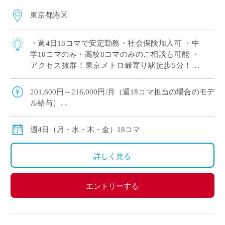
東京都港区
・週4日18コマで安定勤務・社会保険加入可 ・中
学10コマのみ・高校8コマのみのご相談も可能 ・
アクセス抜群！東京メトロ最寄り駅徒歩5分！そ
の他5路線が徒歩圏内 ・港区の歴史ある女子校で
落ち着いた教育環境 ・9月スタート […]
201,600円～216,000円/月（週18コマ担当の場合のモデ
ル給与）
※交通費別途支給
※12月や年明けも月額固定で安定収入
週4日（月・水・木・金）18コマ
詳しく見る
エントリーする