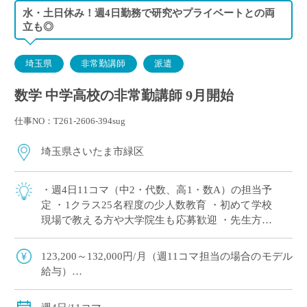
水・土日休み！週4日勤務で研究やプライベートとの両
立も◎
埼玉県
非常勤講師
派遣
数学 中学高校の非常勤講師 9月開始
仕事NO：T261-2606-394sug
埼玉県さいたま市緑区
・週4日11コマ（中2・代数、高1・数A）の担当予
定 ・1クラス25名程度の少人数教育 ・初めて学校
現場で教える方や大学院生も応募歓迎 ・先生方へ
の配慮が行き届いており、安心して勤務を始めら
れる学校です ・兼務も〇研究や […]
123,200～132,000円/月（週11コマ担当の場合のモデル
給与）
◇ご指導経験により決定
◇交通費別途支給