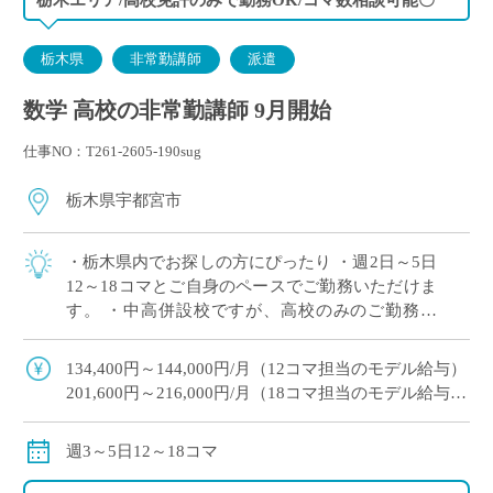
栃木県
非常勤講師
派遣
数学 高校の非常勤講師 9月開始
仕事NO：T261-2605-190sug
栃木県宇都宮市
・栃木県内でお探しの方にぴったり ・週2日～5日
12～18コマとご自身のペースでご勤務いただけま
す。 ・中高併設校ですが、高校のみのご勤務で
OK！ ・幅広い学科があり多くの生徒と関われる
のが魅力 ・月額固定給で夏休み,冬 […]
134,400円～144,000円/月（12コマ担当のモデル給与）
201,600円～216,000円/月（18コマ担当のモデル給与）
18コマご担当の場合は、社会保険加入可
※教員経験年数により変動
週3～5日12～18コマ
交通費別途全額支給