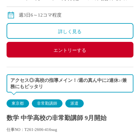
与)
※経験により変動
週3日6～12コマ程度
※交通費別途支給
詳しく見る
エントリーする
アクセス◎/高校の指導メイン！/週の真ん中に2連休♪/兼
務にもピッタリ
東京都
非常勤講師
派遣
数学 中学高校の非常勤講師 9月開始
仕事NO：T261-2606-416sug