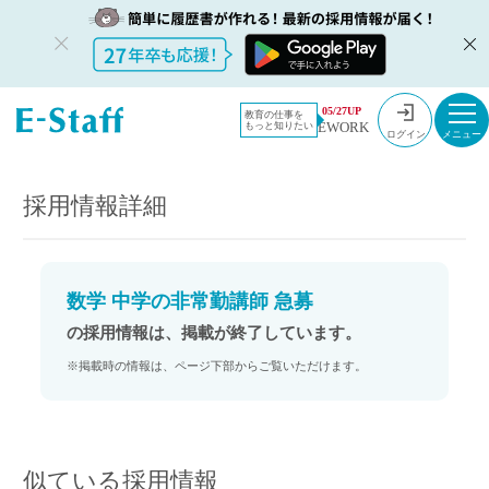
教員採用情
採用情報
05/27UP
教育の仕事を
EWORK
もっと知りたい
報のイー・
数学 中学の非常勤講師 急募
ログイン
スタッフ
TOP
採用情報詳細
数学 中学の非常勤講師 急募
の採用情報は、掲載が終了しています。
※掲載時の情報は、ページ下部からご覧いただけます。
似ている採用情報