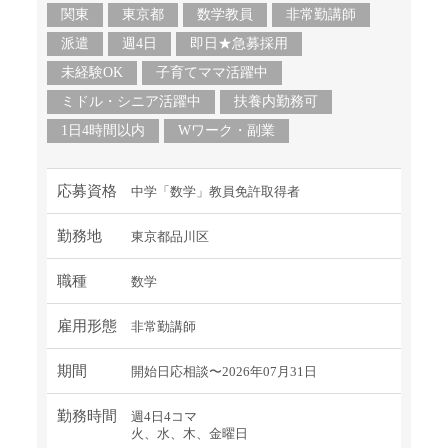
関東
東京都
数学教員
非常勤講師
派遣
週4日
即日★急募採用
未経験OK
子育てママ活躍中
ミドル・シニア活躍中
扶養内勤務可
1日4時間以内
Wワーク・副業
応募資格
中学「数学」教員免許取得者
勤務地
東京都品川区
職種
数学
雇用形態
非常勤講師
期間
開始日応相談〜2026年07月31日
勤務時間
週4日4コマ
火、水、木、金曜日