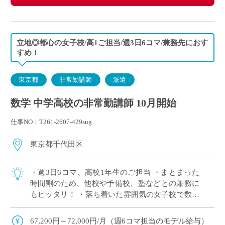
立地◎都心の女子校/高1ご担当/週3日6コマ/兼務先におす
すめ！
東京都
非常勤講師
派遣
数学 中学高校の非常勤講師 10月開始
仕事NO：T261-2607-429sug
東京都千代田区
・週3日6コマ、高校1年生のご担当 ・まとまった
時間割のため、他校や予備校、塾などとの兼務に
もピッタリ！ ・落ち着いた雰囲気の女子校で数学
の授業に専念いただけます ・複数路線利用可能、
駅徒歩5分で通勤ラクラク ・E-St […]
67,200円～72,000円/月（週6コマ担当のモデル給与）