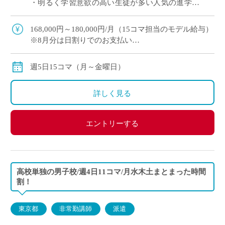
・明るく学習意欲の高い生徒が多い人気の進学校
・1コマ45分授業で展開 ・神奈川エリアでご勤務
をご希望の方におすすめ
168,000円～180,000円/月（15コマ担当のモデル給与）
※8月分は日割りでのお支払い
◇月額固定
◇交通費別途支給
週5日15コマ（月～金曜日）
詳しく見る
エントリーする
高校単独の男子校/週4日11コマ/月水木土まとまった時間
割！
東京都
非常勤講師
派遣