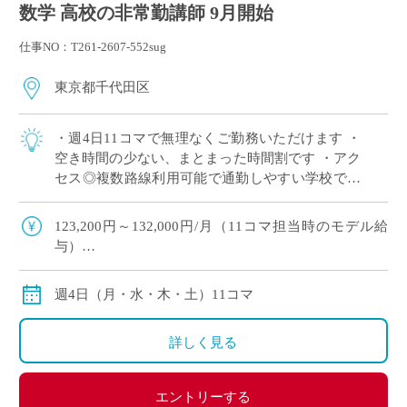
数学 高校の非常勤講師 9月開始
仕事NO：T261-2607-552sug
東京都千代田区
・週4日11コマで無理なくご勤務いただけます ・
空き時間の少ない、まとまった時間割です ・アク
セス◎複数路線利用可能で通勤しやすい学校です
・高校のみのご担当で、中学校の授業はありませ
ん ・高校数学幅広く担当でき、これま […]
123,200円～132,000円/月（11コマ担当時のモデル給
与）
※経験により変動
※交通費別途
週4日（月・水・木・土）11コマ
詳しく見る
エントリーする