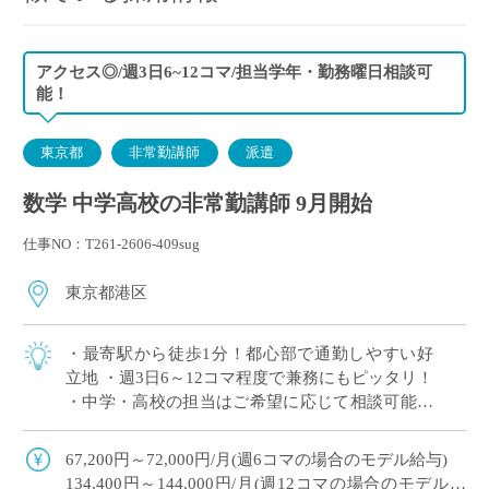
アクセス◎/週3日6~12コマ/担当学年・勤務曜日相談可
能！
東京都
非常勤講師
派遣
数学 中学高校の非常勤講師 9月開始
仕事NO：T261-2606-409sug
東京都港区
・最寄駅から徒歩1分！都心部で通勤しやすい好
立地 ・週3日6～12コマ程度で兼務にもピッタリ！
・中学・高校の担当はご希望に応じて相談可能！
・国際教育や先進的な教育活動に力を入れている
学校 ・難関大学進学を目指す生徒へ […]
67,200円～72,000円/月(週6コマの場合のモデル給与)
134,400円～144,000円/月(週12コマの場合のモデル給