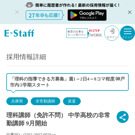
教員採用情
採用情報
05/27UP
教育の仕事を
EWORK
もっと知りたい
報のイー・
理科講師（免許不問） 中学高校の非常勤講師 9月開始
ログイン
スタッフ
TOP
採用情報詳細
「理科の指導できる方募集」週1～2日4～8コマ程度/神戸
市内/2学期スタート
兵庫県
非常勤講師
派遣
理科講師（免許不問） 中学高校の非常
勤講師 9月開始
仕事NO：O261-2607-003kou