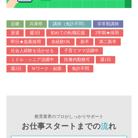
近畿
兵庫県
講師（免許不問）
非常勤講師
派遣
週3日
初めての転職応援
2学期★採用
即日★急募採用
未経験OK
新卒
第二新卒
社会人経験を活かせる
子育てママ活躍中
ミドル・シニア活躍中
扶養内勤務可
週1日
週2日
Wワーク・副業
免許不問
教育業界のプロがしっかりサポート
お仕事スタートまでの
流
れ