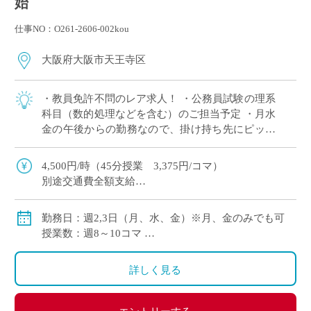
始
仕事NO：O261-2606-002kou
大阪府大阪市天王寺区
・教員免許不問のレア求人！ ・公務員試験の理系
科目（数的処理などを含む）のご担当予定 ・月水
金の午後からの勤務なので、掛け持ち先にピッタ
リ！ ・テスト作成や成績処理は担当ではないの
で、授業に集中できる環境！ ・JRや大阪 […]
4,500円/時（45分授業 3,375円/コマ）
別途交通費全額支給
勤務日：週2,3日（月、水、金）※月、金のみでも可
授業数：週8～10コマ
勤務時間：月（13:30～16:40）、水（13:30～
15:00）、金（13:30～16:40）
詳しく見る
授業期間：10/1～11/15、12/1～12/15、1/7～3/15