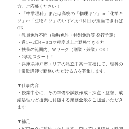
方、ご応募ください！
・「中学理科」または高校の「物理キソ」or「化学キ
ソ」or「生物キソ」のいずれか1科目が担当できれば
OK
・教員免許不問（臨時免許・特別免許等 発行予定）
・週1～2日4～8コマ程度以上ご勤務できる方
・扶養の範囲内、Ｗワーク（副業・兼業）OK！
・2学期スタート！
・兵庫県神戸市エリアの私立中高一貫校にて、理科の
非常勤講師で勤務いただける方を募集します。
▼仕事内容
・授業中心に、その準備や試験作成・採点・監督、成
績処理など授業に付随する業務全般をご担当いただき
ます
▼補足
・Wワークに対応いたします。空いている曜日・時間