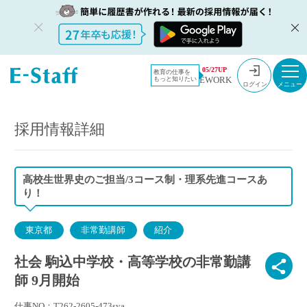
教員採用情
採用情報
05/27UP
教育の仕事を
EWORK
もっと知りたい
報のイー・
社会 駒込中学校・高等学校の非常勤講師 9月開始
ログイン
スタッフ
TOP
採用情報詳細
高校生世界史のご担当/3コース制・理系先進コースあ
り！
東京都
非常勤講師
紹介
社会 駒込中学校・高等学校の非常勤講
師 9月開始
仕事NO：T262-2605-473sya