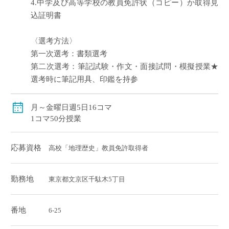
4.中学及び高等学校の教員免許状（コピー）か取得見
込証明書
〈選考方法〉
第一次選考：書類選考
第二次選考：筆記試験・作文・面接試問・模擬授業★
選考時に筆記用具、印鑑を持参
月～金曜日週5日16コマ
1コマ50分授業
応募資格
高校「地理歴史」教員免許取得者
勤務地
東京都文京区千駄木5丁目
番地
6-25