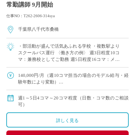
常勤講師 9月開始
仕事NO：T262-2606-314sya
千葉県八千代市桑橋
・部活動が盛んで活気あふれる学校 ・複数駅より
スクールバス運行 〈働き方の例〉 週3日程度10コ
マ：兼務校としてご勤務 週5日程度16コマ：メイ
ンとしてがっつりご勤務
140,000円/月（週10コマ担当の場合のモデル給与・経
験年数により変動）
交通費：有り
賞与：無し
週1～5日4コマ～20コマ程度（日数・コマ数のご相談
昇給：有り、年1回の査定による
可）
その他保険：労災保険
詳しく見る