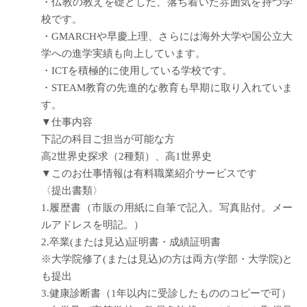
・仏教の教えを礎とした、落ち着いた雰囲気を持つ学
校です。
・GMARCHや早慶上理、さらには海外大学や国公立大
学への進学実績も向上しています。
・ICTを積極的に使用している学校です。
・STEAM教育の先進的な教育も早期に取り入れていま
す。
▼仕事内容
下記の科目ご担当が可能な方
高2世界史探求（2種類）、高1世界史
▼このお仕事情報は有料職業紹介サービスです
〈提出書類〉
1.履歴書（市販の用紙に自筆で記入。写真貼付。メー
ルアドレスを明記。）
2.卒業(または見込)証明書・成績証明書
※大学院修了(または見込)の方は両方(学部・大学院)と
も提出
3.健康診断書（1年以内に受診したもののコピーで可）