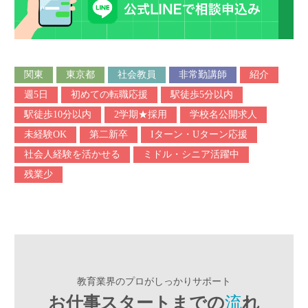
関東
東京都
社会教員
非常勤講師
紹介
週5日
初めての転職応援
駅徒歩5分以内
駅徒歩10分以内
2学期★採用
学校名公開求人
未経験OK
第二新卒
Iターン・Uターン応援
社会人経験を活かせる
ミドル・シニア活躍中
残業少
教育業界のプロがしっかりサポート
お仕事スタートまでの
流
れ