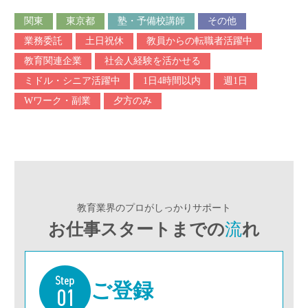
関東
東京都
塾・予備校講師
その他
業務委託
土日祝休
教員からの転職者活躍中
教育関連企業
社会人経験を活かせる
ミドル・シニア活躍中
1日4時間以内
週1日
Wワーク・副業
夕方のみ
教育業界のプロがしっかりサポート
お仕事スタートまでの
流
れ
ご登録