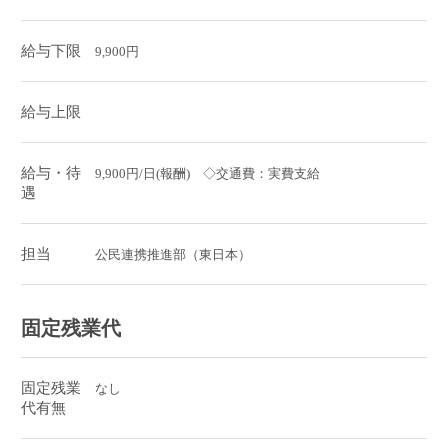
給与下限
9,900円
給与上限
給与・待
9,900円/日(報酬) ◇交通費：実費支給
遇
担当
公民連携推進部（東日本）
固定残業代
固定残業
なし
代有無