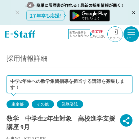
教員採用情
採用情報
05/27UP
教育の仕事を
EWORK
もっと知りたい
報のイー・
数学 中学生2年生対象 高校進学支援講座 9月
ログイン
スタッフ
TOP
採用情報詳細
中学2年生への数学集団指導を担当する講師を募集しま
す！
東京都
その他
業務委託
数学 中学生2年生対象 高校進学支援
講座 9月
仕事NO：KT26-G1029