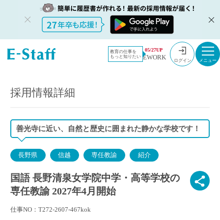
教員採用情
採用情報
05/27UP
教育の仕事を
EWORK
もっと知りたい
報のイー・
国語 長野清泉女学院中学・高等学校の専任教諭 2027年4月開始
ログイン
スタッフ
TOP
採用情報詳細
善光寺に近い、自然と歴史に囲まれた静かな学校です！
長野県
信越
専任教諭
紹介
国語 長野清泉女学院中学・高等学校の
専任教諭 2027年4月開始
仕事NO：T272-2607-467kok