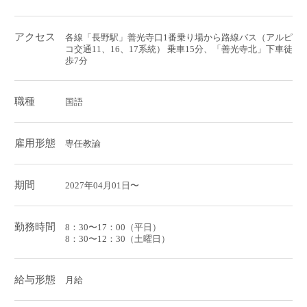
アクセス
各線「長野駅」善光寺口1番乗り場から路線バス（アルピ
コ交通11、16、17系統） 乗車15分、「善光寺北」下車徒
歩7分
職種
国語
雇用形態
専任教諭
期間
2027年04月01日〜
勤務時間
8：30〜17：00（平日）
8：30〜12：30（土曜日）
給与形態
月給