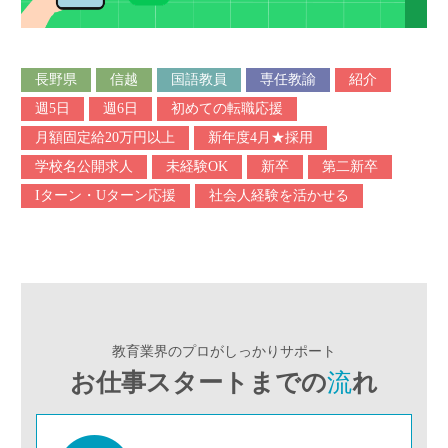
長野県
信越
国語教員
専任教諭
紹介
週5日
週6日
初めての転職応援
月額固定給20万円以上
新年度4月★採用
学校名公開求人
未経験OK
新卒
第二新卒
Iターン・Uターン応援
社会人経験を活かせる
教育業界のプロがしっかりサポート
お仕事スタートまでの
流
れ