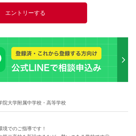
15時
エントリーする
土日祝
初めて
学生O
週6日
週5日
週4日
週3日
3学期
1学期
新年度
2学期
学院大学附属中学校・高等学校
即日★
学校名
紹介
環境でのご指導です！