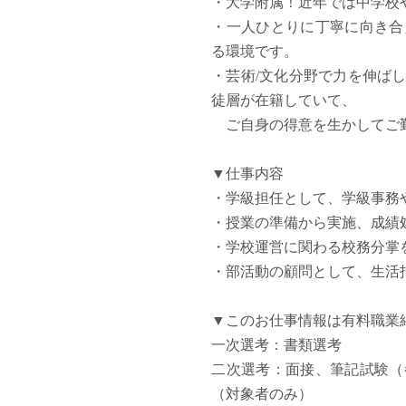
・大学附属！近年では中学校
塾・予備校講師
・一人ひとりに丁寧に向き合
オンライン講師
る環境です。
幼稚園教諭・保育
・芸術/文化分野で力を伸ば
日本語教師
徒層が在籍していて、
添削・校正スタッ
ご自身の得意を生かしてご勤
学校支援員
広報・宣伝
▼仕事内容
一般事務
・学級担任として、学級事務
経理・会計事務
・授業の準備から実施、成績
総務・人事事務
・学校運営に関わる校務分掌
管理・運営
・部活動の顧問として、生活
営業職
こども支援スタッ
▼このお仕事情報は有料職業
一次選考：書類選考
二次選考：面接、筆記試験（
（対象者のみ）