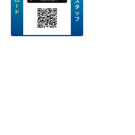
定派遣
OK
卒
ン・Uターン応援
経験を活かせる
ママ活躍中
・シニア活躍中
勤務可
時間以内
ク・副業
み