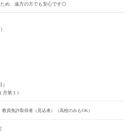
うため、遠方の方でも安心です◎
直雇用
免許不
日）
日）
１月第１）
」教員免許取得者（見込者）（高校のみもOK）
町