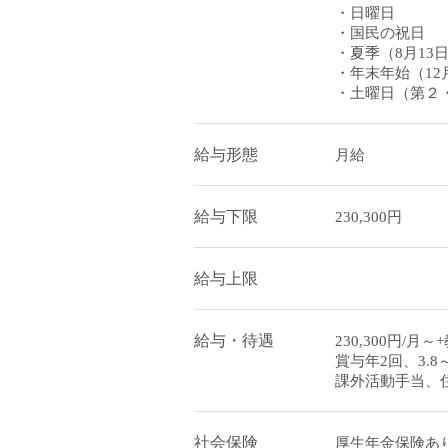
・日曜日
・国民の祝日
・夏季（8月13日
・年末年始（12
・土曜日（第２
給与形態
月給
給与下限
230,300円
給与上限
給与・待遇
230,300円/
賞与年2回、3.8
課外活動手当、住
社会保険
厚生年金保険あり