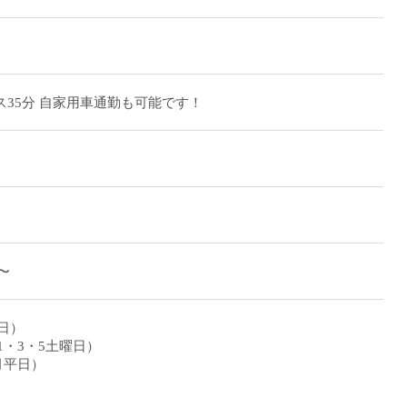
ス35分 自家用車通勤も可能です！
日〜
平日）
（第1・3・5土曜日）
8月平日）