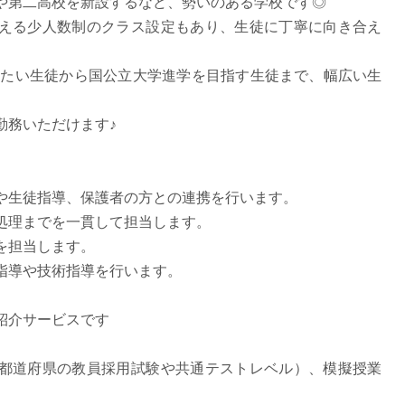
や第二高校を新設するなど、勢いのある学校です◎
派遣
える少人数制のクラス設定もあり、生徒に丁寧に向き合え
紹介予
士
未経験
したい生徒から国公立大学進学を目指す生徒まで、幅広い生
新卒
フ
第二新
務いただけます♪
Iター
社会人
子育て
や生徒指導、保護者の方との連携を行います。
ミドル
処理までを一貫して担当します。
扶養内
を担当します。
残業少
指導や技術指導を行います。
1日4
フ
週1日
紹介サービスです
週2日
都道府県の教員採用試験や共通テストレベル）、模擬授業
Wワー
夕方の