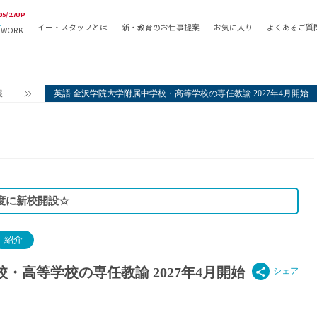
05/27UP
イー・スタッフとは
新・教育のお仕事提案
お気に入り
よくあるご質
EWORK
教員の採用
採用形態
採用
専任教諭
教育関
報
英語 金沢学院大学附属中学校・高等学校の専任教諭 2027年4月開始
常勤講師
教員か
非常勤講師
月額固
常勤職員
業務委
非常勤職員
自社採
アルバイト・パート
月額固
年度に新校開設☆
その他
月額固
正社員
駅徒歩
紹介
契約社員
駅徒歩
英語力
・高等学校の専任教諭 2027年4月開始
資格を
AMの