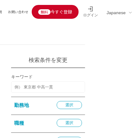
今すぐ登録
問
お問い合わせ
ログイン
Educators’ interview
採用情報一覧
区分
連企業
らの転職者活躍中
定給30万円以上
検索条件を変更
託
用情報
キーワード
定給25万円以上
定給20万円以上
10分以内
勤務地
選択
5分以内
を活かす
職種
選択
活かす
み