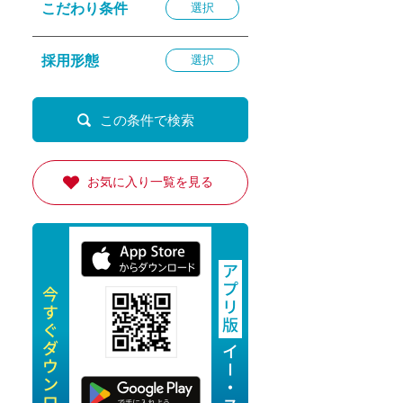
こだわり条件
選択
退勤
休
採用形態
選択
の転職応援
K
お気に入り一覧を見る
★採用
★採用
4月★採用
★採用
急募採用
公開求人