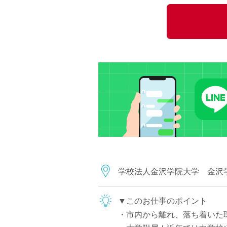
小学校教員
保健体育教員
音楽教員
美術教員
ICT支援員
実習助手
司書
カウンセラー
部活動指導員
学童スタッフ
その他職種
学習支援
学校法人金沢学院大学 金沢
チューター
個別指導
▼このお仕事のポイント
ALT/AET
・市内から離れ、落ち着いた