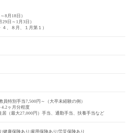
～8月18日）
月29日～1月3日）
・４、８月、１月第１）
月～+教員特別手当7,500円～（大卒未経験の例）
～4.2ヶ月分程度
居（最大27,000円）手当、通勤手当、扶養手当など
|健康保険あり|雇用保険あり|労災保険あり