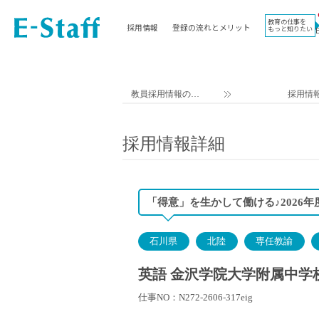
教育の仕事を
採用情報
登録の流れとメリット
もっと知りたい
EWORK TOP
コラム
地域
教科
関東
英語教員
教員採用情報のイ
採用情
東海
社会教員
ー・スタッフ TOP
近畿
理科教員
採用情報詳細
九州
数学教員
北海道
国語教員
沖縄県
その他教科教員
「得意」を生かして働ける♪2026
東北
学校事務
信越
情報教員
石川県
北陸
専任教諭
中国
家庭科教員
四国
技術教員
英語 金沢学院大学附属中学校
北陸
養護教諭
仕事NO：N272-2606-317eig
講師（免許不問）