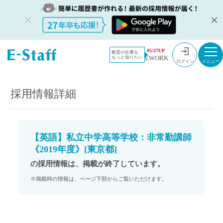
教員採用情
採用情報
05/27UP
教育の仕事を
EWORK
もっと知りたい
報のイー・
【英語】私立中学高等学校：非常勤講師《2019年度》[東京都]
ログイン
スタッフ
TOP
採用情報詳細
【英語】私立中学高等学校：非常勤講師
《2019年度》[東京都]
の採用情報は、掲載が終了しています。
※掲載時の情報は、ページ下部からご覧いただけます。