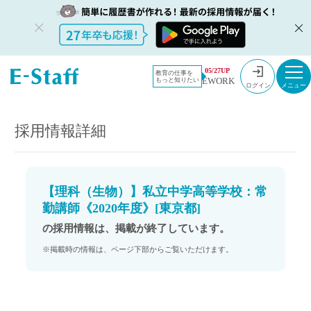
教員採用情
採用情報
05/27UP
教育の仕事を
EWORK
もっと知りたい
報のイー・
【理科（生物）】私立中学高等学校：常勤講師《2020年度》[東京都]
ログイン
スタッフ
TOP
採用情報詳細
【理科（生物）】私立中学高等学校：常
勤講師《2020年度》[東京都]
の採用情報は、掲載が終了しています。
※掲載時の情報は、ページ下部からご覧いただけます。