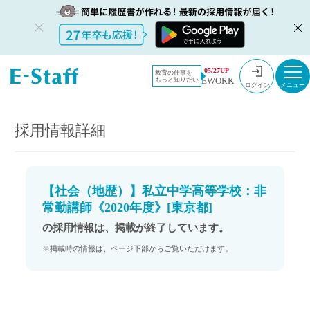
教員採用情
採用情報
05/27UP
教育の仕事を
EWORK
もっと知りたい
報のイー・
【社会（地歴）】私立中学高等学校：非常勤講師《2020年度》[東京都]
ログイン
スタッフ
TOP
採用情報詳細
【社会（地歴）】私立中学高等学校：非
常勤講師《2020年度》[東京都]
の採用情報は、掲載が終了しています。
※掲載時の情報は、ページ下部からご覧いただけます。