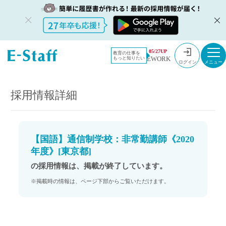
教員採用情
採用情報
05/27UP
教育の仕事を
EWORK
もっと知りたい
報のイー・
【国語】通信制学校：非常勤講師《2020年度》[東京都]
ログイン
スタッフ
TOP
採用情報詳細
【国語】通信制学校：非常勤講師《2020
年度》[東京都]
の採用情報は、掲載が終了しています。
※掲載時の情報は、ページ下部からご覧いただけます。