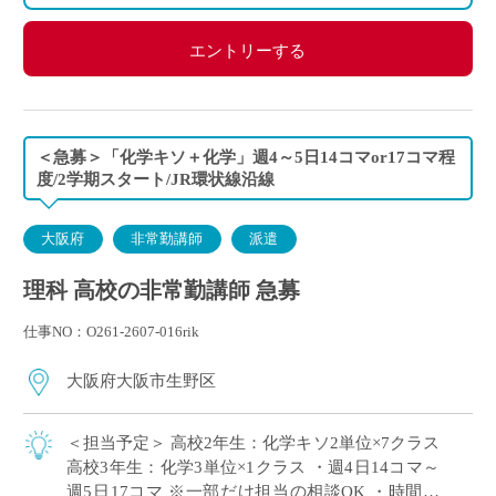
エントリーする
＜急募＞「化学キソ＋化学」週4～5日14コマor17コマ程
度/2学期スタート/JR環状線沿線
大阪府
非常勤講師
派遣
理科 高校の非常勤講師 急募
仕事NO：O261-2607-016rik
大阪府大阪市生野区
＜担当予定＞ 高校2年生：化学キソ2単位×7クラス
高校3年生：化学3単位×1クラス ・週4日14コマ～
週5日17コマ ※一部だけ担当の相談OK ・時間割