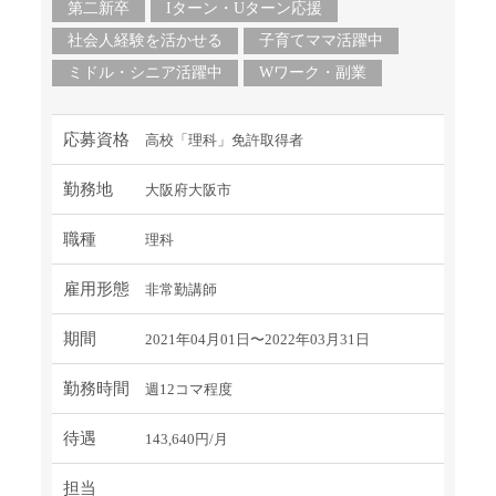
第二新卒
Iターン・Uターン応援
社会人経験を活かせる
子育てママ活躍中
ミドル・シニア活躍中
Wワーク・副業
応募資格
高校「理科」免許取得者
勤務地
大阪府大阪市
職種
理科
雇用形態
非常勤講師
期間
2021年04月01日〜2022年03月31日
勤務時間
週12コマ程度
待遇
143,640円/月
担当