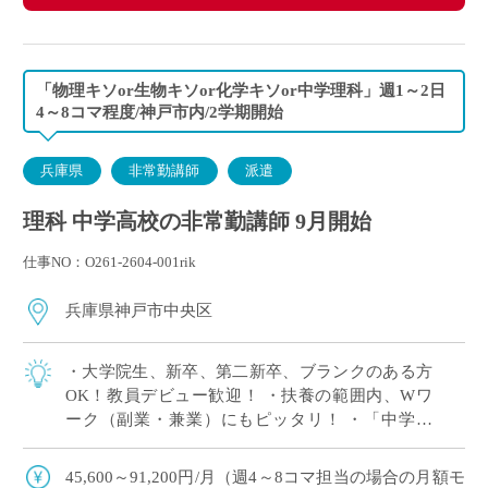
「物理キソor生物キソor化学キソor中学理科」週1～2日
4～8コマ程度/神戸市内/2学期開始
兵庫県
非常勤講師
派遣
理科 中学高校の非常勤講師 9月開始
仕事NO：O261-2604-001rik
兵庫県神戸市中央区
・大学院生、新卒、第二新卒、ブランクのある方
OK！教員デビュー歓迎！ ・扶養の範囲内、Wワ
ーク（副業・兼業）にもピッタリ！ ・「中学理
科」または高校の「物理キソor化学キソor生物キ
ソ」のいずれか1科目が担当できればOK […]
45,600～91,200円/月（週4～8コマ担当の場合の月額モ