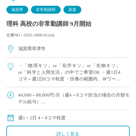
滋賀県
非常勤講師
派遣
理科 高校の非常勤講師 9月開始
仕事NO：O261-2606-012rik
滋賀県草津市
・「物理キソ」or「化学キソ」or「生物キソ」
or「科学と人間生活」の中でご希望OK ・週1日4
コマ～週2日8コマ程度 ・扶養の範囲内、Ｗワーク
（副業・兼業）OK ・滋賀県草津市エリアの私立
高等学校にて、理科の非常勤講師 […]
44,000～88,000円/月（週4～8コマ担当の場合の月額モ
デル給与）
※ご勤務スタート時期によって、初月の給与は日割計
算になります。
週1～2日 4～8コマ程度
交通費：別途全額支給
※車通勤の場合、弊社規定による支給になります。
詳しく見る