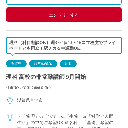
エントリーする
理科（科目相談OK）週3～4日12～16コマ程度でプライ
ベートとも両立！駅チカ＆車通勤OK
滋賀県
非常勤講師
派遣
理科 高校の非常勤講師 9月開始
仕事NO：O261-2606-013rik
滋賀県草津市
・「物理」or「化学」or「生物」or「科学と人間
生活」の中でご希望OK ※各科目「基礎」希望の