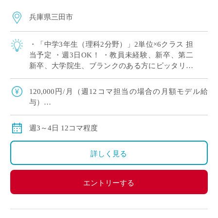
兵庫県三田市
・「中学3年生（理科2分野）」2単位×6クラス 担
当予定 ・週3日OK！ ・教員未経験、新卒、第二
新卒、大学院生、ブランクのある方にピッタリ！
・労務環境や生徒層において評判の良い学校です
※広大なキャンパスでしっかり授 […]
120,000円/月（週12コマ担当の場合の月額モデル給
与）
交通費：別途全額支給
※ご勤務スタート時期によって、初月の給与は日割計
週3～4日 12コマ程度
算になります。
詳しく見る
エントリーする