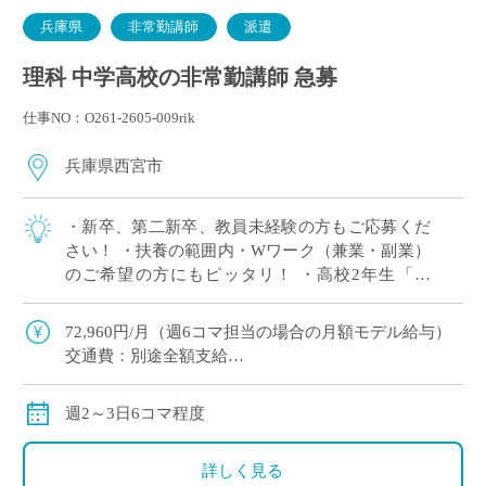
兵庫県
非常勤講師
派遣
理科 中学高校の非常勤講師 急募
仕事NO：O261-2605-009rik
兵庫県西宮市
・新卒、第二新卒、教員未経験の方もご応募くだ
さい！ ・扶養の範囲内・Wワーク（兼業・副業）
のご希望の方にもピッタリ！ ・高校2年生「物
理」3単位×2クラス 担当予定！ ※週2日相談可 ・2
学期スタート ・兵庫県西宮市エリ […]
72,960円/月（週6コマ担当の場合の月額モデル給与）
交通費：別途全額支給
※ただし、月の途中からご勤務開始の場合は、日割計
算になります
週2～3日6コマ程度
詳しく見る