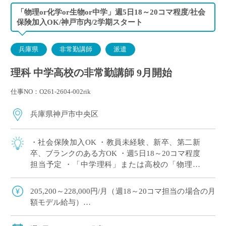
「物理or化学or生物or中学」週5日18～20コマ程度/社会
保険加入OK/神戸市内/2学期スタート
兵庫県
非常勤講師
派遣
理科 中学高校の非常勤講師 9月開始
仕事NO：O261-2604-002rik
兵庫県神戸市中央区
・社会保険加入OK ・教員未経験、新卒、第二新
卒、ブランクのある方OK ・週5日18～20コマ程度
担当予定 ・「中学理科」または高校の「物理」
or「化学」or「生物」の中で、ご希望科目の相談
OK ・2学期スタートですが […]
205,200～228,000円/月（週18～20コマ担当の場合の月
額モデル給与）
交通費：別途全額支給
週18コマ以上担当で、社会保険加入