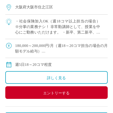
大阪府大阪市住之江区
・社会保険加入OK（週18コマ以上担当の場合）
※分掌の業務ナシ！ 非常勤講師として、授業を中
心にご勤務いただけます。 ・新卒、第二新卒、ブ
ランクのある方OK ・「生物」週5日18～20コマ程
度 担当予定 ・2学期スター […]
180,000～200,000円/月（週18～20コマ担当の場合の月
額モデル給与）
交通費：別途全額支給
※週18コマ以上担当の場合、社会保険加入
週5日18～20コマ程度
※ご勤務スタート時期によって、初月の給与は日割計
算になります。
詳しく見る
エントリーする