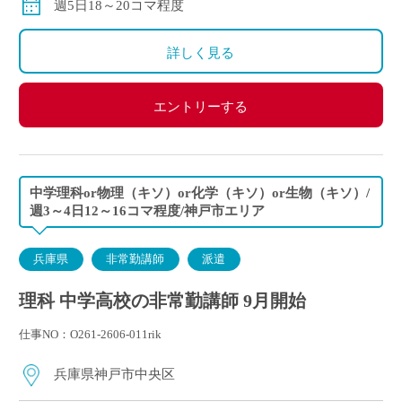
週5日18～20コマ程度
※ご勤務スタート時期によって、初月の給与は日割計
算になります。
詳しく見る
エントリーする
中学理科or物理（キソ）or化学（キソ）or生物（キソ）/
週3～4日12～16コマ程度/神戸市エリア
兵庫県
非常勤講師
派遣
理科 中学高校の非常勤講師 9月開始
仕事NO：O261-2606-011rik
兵庫県神戸市中央区