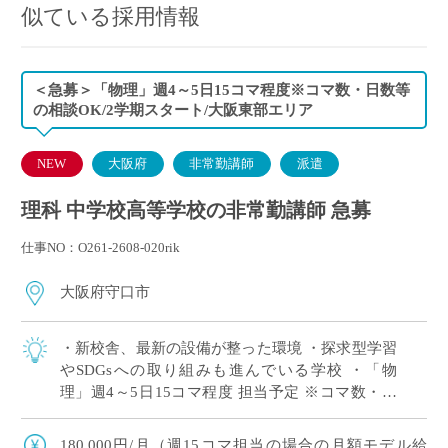
似ている採用情報
＜急募＞「物理」週4～5日15コマ程度※コマ数・日数等
の相談OK/2学期スタート/大阪東部エリア
NEW
大阪府
非常勤講師
派遣
理科 中学校高等学校の非常勤講師 急募
仕事NO：O261-2608-020rik
大阪府守口市
・新校舎、最新の設備が整った環境 ・探求型学習
やSDGsへの取り組みも進んでいる学校 ・「物
理」週4～5日15コマ程度 担当予定 ※コマ数・日
数等の相談OK ・大阪府東エリアの私立中高一貫
校にて、理科の非常勤講師で勤務い […]
180,000円/月（週15コマ担当の場合の月額モデル給