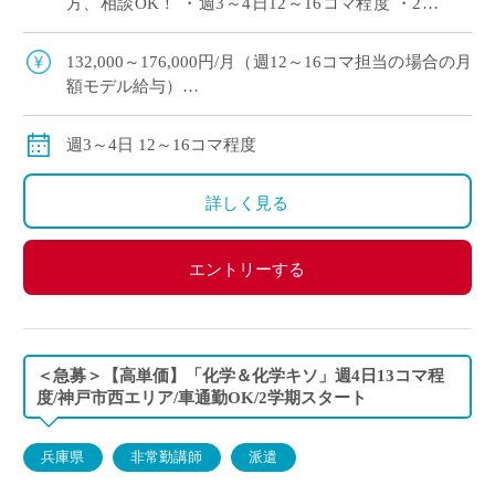
方、相談OK！ ・週3～4日12～16コマ程度 ・2学
期スタート予定 ・滋賀県草津市エリアの私立高等
学校にて、理科の非常勤講 […]
132,000～176,000円/月（週12～16コマ担当の場合の月
額モデル給与）
※ご勤務スタート時期によって、初月の給与は日割計
算になります。
週3～4日 12～16コマ程度
交通費：別途全額支給
※車通勤の場合、弊社規定による支給になります。
詳しく見る
エントリーする
＜急募＞【高単価】「化学＆化学キソ」週4日13コマ程
度/神戸市西エリア/車通勤OK/2学期スタート
兵庫県
非常勤講師
派遣