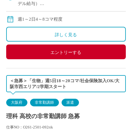
デル給与）
交通費：別途全額支給
※ご勤務スタート時期によって、初月の給与は日割計
週1～2日4～8コマ程度
算になります。
詳しく見る
エントリーする
＜急募＞「生物」週5日18～20コマ/社会保険加入OK/大
阪市西エリア/2学期スタート
大阪府
非常勤講師
派遣
理科 高校の非常勤講師 急募
仕事NO：O261-2501-092rik