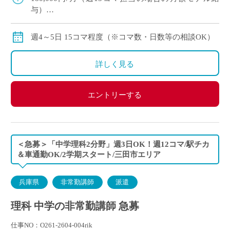
与）
交通費：別途全額支給
※月の途中からご勤務開始の場合は、日割計算になり
週4～5日 15コマ程度（※コマ数・日数等の相談OK）
ます。
詳しく見る
エントリーする
＜急募＞「中学理科2分野」週3日OK！週12コマ/駅チカ
＆車通勤OK/2学期スタート/三田市エリア
兵庫県
非常勤講師
派遣
理科 中学の非常勤講師 急募
仕事NO：O261-2604-004rik