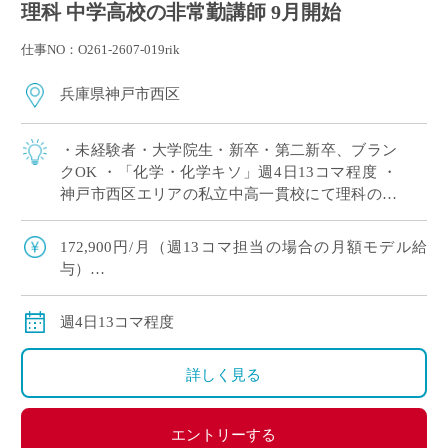
理科 中学高校の非常勤講師 9月開始
仕事NO：O261-2607-019rik
兵庫県神戸市西区
・未経験者・大学院生・新卒・第二新卒、ブラン
クOK ・「化学・化学キソ」週4日13コマ程度 ・
神戸市西区エリアの私立中高一貫校にて理科の非
常勤講師で勤務いただける方を募集します。 ※高
校免許のみOK
172,900円/月（週13コマ担当の場合の月額モデル給
与）
交通費：別途全額支給
週4日13コマ程度
詳しく見る
エントリーする