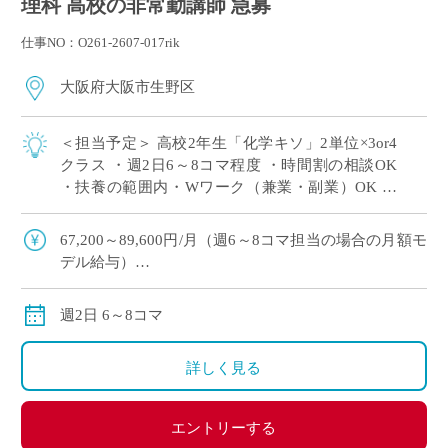
理科 高校の非常勤講師 急募
仕事NO：O261-2607-017rik
大阪府大阪市生野区
＜担当予定＞ 高校2年生「化学キソ」2単位×3or4
クラス ・週2日6～8コマ程度 ・時間割の相談OK
・扶養の範囲内・Wワーク（兼業・副業）OK ・
大阪市内エリアの私立高校にて、理科の非常勤講
師で勤務いただける方を募集 […]
67,200～89,600円/月（週6～8コマ担当の場合の月額モ
デル給与）
交通費:別途支給
※月の途中からご勤務開始の場合は、日割計算になり
週2日 6～8コマ
ます。
詳しく見る
エントリーする