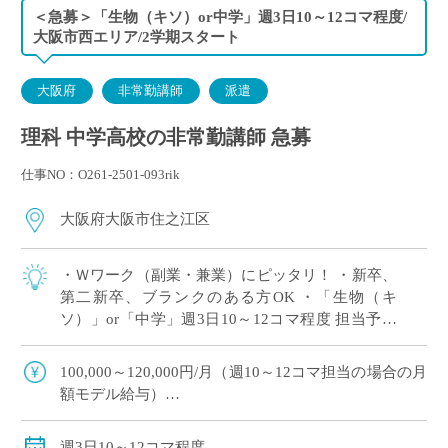
＜急募＞「生物（キソ）or中学」週3日10～12コマ程度/
大阪市西エリア/2学期スタート
大阪府
非常勤講師
派遣
理科 中学高校の非常勤講師 急募
仕事NO：O261-2501-093rik
大阪府大阪市住之江区
・Ｗワーク（副業・兼業）にピッタリ！ ・新卒、
第二新卒、ブランクのある方OK ・「生物（キ
ソ）」or「中学」週3日10～12コマ程度 担当予定
※ご希望のコマ数・日数・曜日等ございました
ら、調整OK！ ※扶養内希望の相談 […]
100,000～120,000円/月（週10～12コマ担当の場合の月
額モデル給与）
交通費：別途全額支給
※ご勤務スタート時期によって、初月の給与は日割計
週3日10～12コマ程度