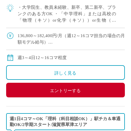
・大学院生、教員未経験、新卒、第二新卒、ブラ
ンクのある方OK ・「中学理科」または高校の
「物理（キソ）or化学（キソ））or生物（キ
ソ）」の中でご希望をおっしゃってください！ 、
週3～4日12～16コマ程度の中で相談OK […]
136,800～182,400円/月（週12～16コマ担当の場合の月
額モデル給与）
交通費：別途全額支給
※ご勤務スタート時期によって、初月の給与は日割計
週3～4日12～16コマ程度
算になります。
詳しく見る
エントリーする
週1日4コマ～OK「理科（科目相談OK）」駅チカ＆車通
勤OK/2学期スタート/滋賀県草津エリア