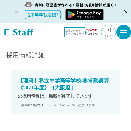
教員採用情
採用情報
05/27UP
教育の仕事を
EWORK
もっと知りたい
報のイー・
【理科】私立中学高等学校/非常勤講師《2021年度》［大阪府］
ログイン
スタッフ
TOP
採用情報詳細
【理科】私立中学高等学校/非常勤講師
《2021年度》［大阪府］
の採用情報は、掲載が終了しています。
※掲載時の情報は、ページ下部からご覧いただけます。