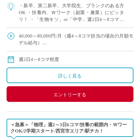
・新卒、第二新卒、大学院生、ブランクのある方
OK ・扶養内、Ｗワーク（副業・兼業）にピッタ
リ！ ・「生物キソ」or「中学」週2日4～8コマ程
度 担当予定 ・大阪市内の中高一貫校にて、理科
の非常勤講師で勤務いただける方を募 […]
40,000～80,000円/月（週4～8コマ担当の場合の月額モ
デル給与）
交通費：別途全額支給
※ご勤務スタート時期によって、初月の給与は日割計
週2日4～8コマ程度
算になります。
詳しく見る
エントリーする
＜急募＞「物理」週2～3日6コマ/扶養の範囲内・Ｗワー
クOK/2学期スタート/西宮市エリア/駅チカ！