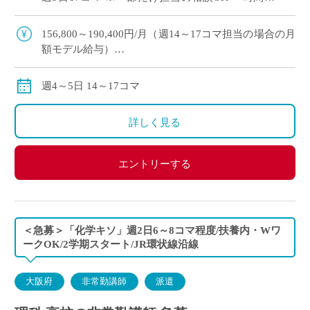
の相談OK ・大阪市内エリアの私立高校にて、理
科の非常勤講師で勤務 […]
156,800～190,400円/月（週14～17コマ担当の場合の月
額モデル給与）
交通費:別途支給
※月の途中からご勤務開始の場合は、日割計算になり
週4～5日 14～17コマ
ます。
詳しく見る
エントリーする
＜急募＞「化学キソ」週2日6～8コマ程度/扶養内・Wワ
ークOK/2学期スタート/JR環状線沿線
大阪府
非常勤講師
派遣