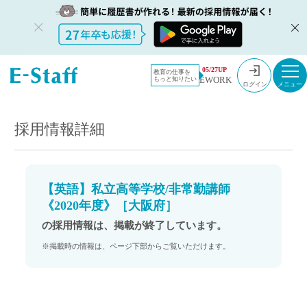
教員採用情
採用情報
05/27UP
教育の仕事を
EWORK
もっと知りたい
報のイー・
【英語】私立高等学校/非常勤講師《2020年度》［大阪府］
ログイン
スタッフ
TOP
採用情報詳細
【英語】私立高等学校/非常勤講師
《2020年度》［大阪府］
の採用情報は、掲載が終了しています。
※掲載時の情報は、ページ下部からご覧いただけます。