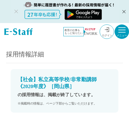
教員採用情
採用情報
05/27UP
教育の仕事を
EWORK
もっと知りたい
報のイー・
【社会】私立高等学校/非常勤講師《2020年度》［岡山県］
ログイン
スタッフ
TOP
採用情報詳細
【社会】私立高等学校/非常勤講師
《2020年度》［岡山県］
の採用情報は、掲載が終了しています。
※掲載時の情報は、ページ下部からご覧いただけます。