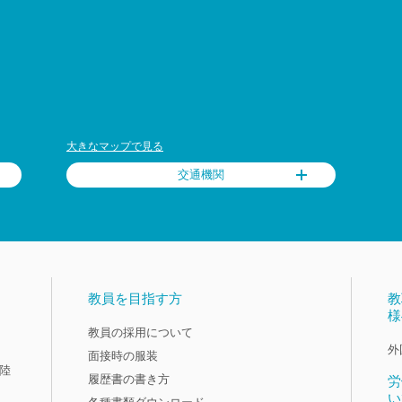
大きなマップで見る
交通機関
教員を目指す方
教
様
教員の採用について
外
面接時の服装
陸
履歴書の書き方
労
い