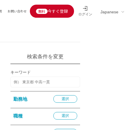
今すぐ登録
問
お問い合わせ
ログイン
Educators’ interview
採用情報一覧
区分
連企業
らの転職者活躍中
定給30万円以上
検索条件を変更
託
用情報
キーワード
定給25万円以上
定給20万円以上
10分以内
勤務地
選択
5分以内
を活かす
職種
選択
活かす
み