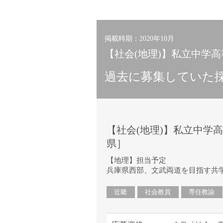
小学校教員
保健体育教員
音楽教員
掲載時期：2020年10月
美術教員
【社会(地理)】私立中学高
ICT支援員
過去に募集していた
実習助手
司書
カウンセラー
部活動指導員
【社会(地理)】私立中学高
学童スタッフ
県］
その他職種
【地理】担当予定
学習支援
兵庫県西部、文武両道を目指す共
チューター
近畿
社会教員
専任教諭
個別指導
ALT/AET