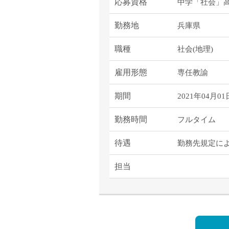
塾・予備校講師
応募資格
中学「社会」高
オンライン講師
勤務地
兵庫県
幼稚園教諭・保育
日本語教師
職種
社会(地理)
添削・校正スタッ
雇用形態
専任教諭
学校支援員
広報・宣伝
期間
2021年04月0
一般事務
勤務時間
経理・会計事務
フルタイム
総務・人事事務
待遇
勤務先規定に
管理・運営
営業職
担当
こども支援スタッ