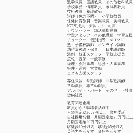
数学教員
国語教員
その他教科教員
学校事務
情報教員
家庭科教員
技術教員
養護教諭
講師（免許不問）
小学校教員
保健体育教員
音楽教員
美術教員
ICT支援員
実習助手
司書
カウンセラー
部活動指導員
学童スタッフ
その他職種
学習支援
チューター
個別指導
ALT/AET
塾・予備校講師
オンライン講師
幼稚園教諭・保育士
日本語教師
添削・校正スタッフ
学校支援員
広報・宣伝
一般事務
経理・会計事務
総務・人事事務
管理・運営
営業職
こども支援スタッフ
専任教諭
常勤講師
非常勤講師
常勤職員
非常勤職員
アルバイト・パート
その他
正社員
契約社員
教育関連企業
教員からの転職者活躍中
月額固定給30万円以上
業務委託
自社採用情報
月額固定給25万円以上
月額固定給20万円以上
駅徒歩10分以内
駅徒歩5分以内
英語力を活かす
資格を活かす