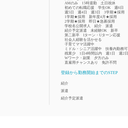
AMのみ
15時退勤
土日祝休
初めての転職応援
学生OK
週6日
週5日
週4日
週3日
3学期★採用
1学期★採用
新年度4月★採用
2学期★採用
即日★急募採用
学校名公開求人
紹介
派遣
紹介予定派遣
未経験OK
新卒
第二新卒
Iターン・Uターン応援
社会人経験を活かせる
子育てママ活躍中
ミドル・シニア活躍中
扶養内勤務可
残業少
1日4時間以内
週1日
週2
Wワーク・副業
夕方のみ
直雇用チャンスあり
免許不問
登録から勤務開始までのSTEP
紹介
派遣
紹介予定派遣