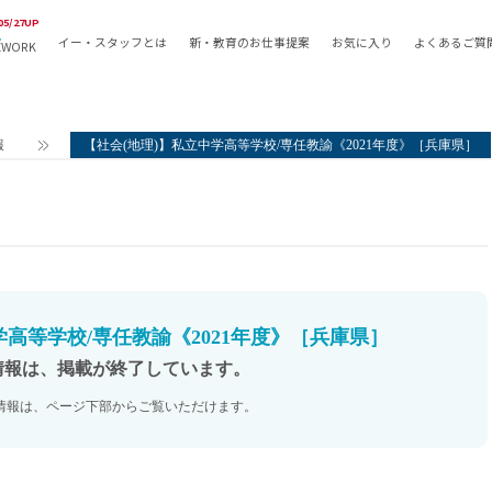
05/27UP
イー・スタッフとは
新・教育のお仕事提案
お気に入り
よくあるご質
EWORK
教員の採用
採用形態
採用
専任教諭
教育関
報
【社会(地理)】私立中学高等学校/専任教諭《2021年度》［兵庫県］
常勤講師
教員か
非常勤講師
月額固
常勤職員
業務委
非常勤職員
自社採
アルバイト・パート
月額固
その他
月額固
学高等学校/専任教諭《2021年度》［兵庫県］
正社員
駅徒歩
情報は、掲載が終了しています。
契約社員
駅徒歩
情報は、ページ下部からご覧いただけます。
英語力
資格を
AMの