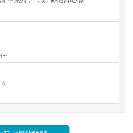
派遣
校「地理歴史」「公民」免許取得(見込)者
紹介予
士
未経験
新卒
フ
第二新
Iター
社会人
1日〜
子育て
ミドル
扶養内
よる
残業少
1日4
フ
週1日
週2日
Wワー
夕方の
似ている採用情報を検索