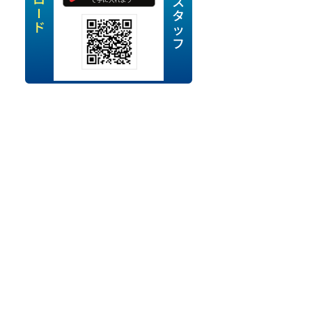
定派遣
OK
卒
ン・Uターン応援
経験を活かせる
ママ活躍中
・シニア活躍中
勤務可
時間以内
ク・副業
み