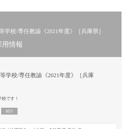
15時
土日祝
初めて
学生O
等学校/専任教諭《2021年度》［兵庫県］
週6日
採用情報
週5日
週4日
週3日
3学期
等学校/専任教諭《2021年度》［兵庫
1学期
新年度
2学期
学校です！
即日★
紹介
学校名
紹介