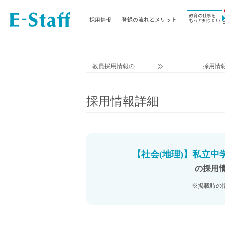
教育の仕事を
採用情報
登録の流れとメリット
もっと知りたい
EWORK TOP
コラム
地域
教科
関東
英語教員
教員採用情報のイ
採用情
東海
社会教員
ー・スタッフ TOP
近畿
理科教員
採用情報詳細
九州
数学教員
北海道
国語教員
沖縄県
その他教科教員
東北
学校事務
【社会(地理)】私立中
信越
情報教員
の採用
中国
家庭科教員
※掲載時の
四国
技術教員
北陸
養護教諭
講師（免許不問）