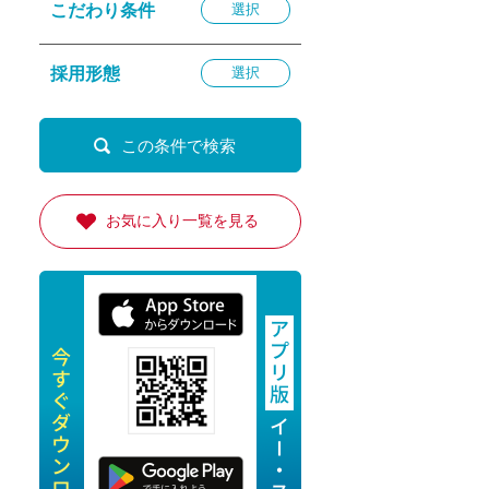
こだわり条件
選択
退勤
休
採用形態
選択
の転職応援
K
お気に入り一覧を見る
★採用
★採用
4月★採用
★採用
急募採用
公開求人