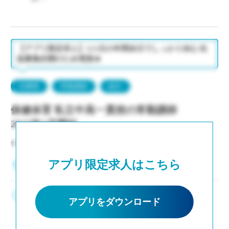
◇保険：私学共済、雇用保険、労災保険
◇年間休日111日
・休日：平日1日半休、土曜日(隔週)、日・祝日、その
他学校が定める日
・イベント等で休日出勤した場合は代休取得で対応
【アプリ限定求人】111日の年間休日でしっかり休む/生
徒募集好調のため増員★
兵庫県
常勤講師
紹介
保健体育 私立中高一貫校の常勤講師
2027年4月開始
仕事NO：非公開
アプリ限定求人はこちら
兵庫県神戸市中央区
2～3年後の専任登用も積極的に進めています ・生
アプリをダウンロード
徒募集好調により増員、次年度もクラス増決定 ・
新卒および社会人からのキャリアチェンジなど未
経験者も積極的に採用中 ・モデル年収310万円～