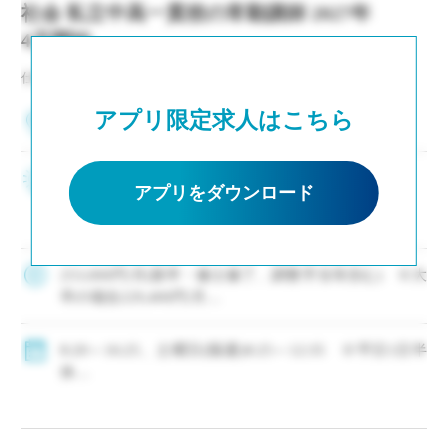
社会 私立中高一貫校の常勤講師 2027年
4月開始
仕事NO：非公開
アプリ限定求人はこちら
兵庫県神戸市中央区
2～3年後の専任登用も積極的に進めています ・生
アプリをダウンロード
徒募集好調により増員、次年度もクラス増決定 ・
新卒および社会人からのキャリアチェンジなど未
経験者も積極的に採用中 ・モデル年収310万円～
550万円(ご経験等による) ・神 […]
253,000円/月(新卒・修士修了、調整手当等含む) ※大
卒の場合229,400円/月
・モデル年収310万円～550万円(経験等による)
◇手当：各種有
8:20～16:25、土曜日(隔週)8:25～12:35 ※平日1日半
◇賞与：有
休
◇保険：私学共済、雇用保険、労災保険
◇年間休日111日
・休日：平日1日半休、土曜日(隔週)、日・祝日、その
他学校が定める日