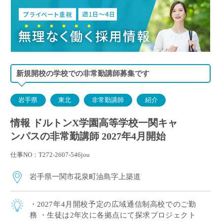
新規開校の学校での非常勤講師募集です
岩手県
東北
非常勤講師
紹介
情報 ドルトンX学園高等学校一関キャ
ンパスの非常勤講師 2027年4月開始
仕事NO：T272-2607-546jou
岩手県一関市花泉町油島字上築道
・2027年4月開校予定の広域通信制高校でのご勤
務 ・生徒は2年次に各拠点にて探求プロジェクト