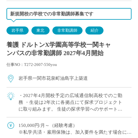
新規開校の学校での非常勤講師募集です
岩手県
東北
非常勤講師
紹介
養護 ドルトンX学園高等学校一関キャ
ンパスの非常勤講師 2027年4月開始
仕事NO：T272-2607-550you
岩手県一関市花泉町油島字上築道
・2027年4月開校予定の広域通信制高校でのご勤
務 ・生徒は2年次に各拠点にて探求プロジェクト
に取り組みます。 生徒の探求学習へのサポートに
ご興味がある方など、積極的にご応募ください！
※月に1回程度、地域拠点への出張が […]
150,000円/月～（経験考慮）
※私学共済・雇用保険は、加入要件を満たす場合に加