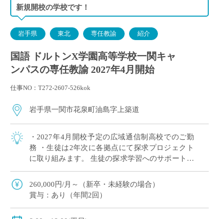
新規開校の学校です！
岩手県
東北
専任教諭
紹介
国語 ドルトンX学園高等学校一関キャ
ンパスの専任教諭 2027年4月開始
仕事NO：T272-2607-526kok
岩手県一関市花泉町油島字上築道
・2027年4月開校予定の広域通信制高校でのご勤
務 ・生徒は2年次に各拠点にて探求プロジェクト
に取り組みます。 生徒の探求学習へのサポートに
ご興味がある方など、積極的にご応募ください！
※月に1回程度、地域拠点への出張が […]
260,000円/月～（新卒・未経験の場合）
賞与：あり（年間2回）