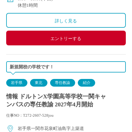
休憩1時間
詳しく見る
エントリーする
新規開校の学校です！
岩手県
東北
専任教諭
紹介
情報 ドルトンX学園高等学校一関キャ
ンパスの専任教諭 2027年4月開始
仕事NO：T272-2607-528jou
岩手県一関市花泉町油島字上築道