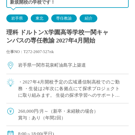
新規開校の学校です！
岩手県
東北
専任教諭
紹介
理科 ドルトンX学園高等学校一関キャ
ンパスの専任教諭 2027年4月開始
仕事NO：T272-2607-527rik
岩手県一関市花泉町油島字上築道
・2027年4月開校予定の広域通信制高校でのご勤
務 ・生徒は2年次に各拠点にて探求プロジェクト
に取り組みます。 生徒の探求学習へのサポートに
ご興味がある方など、積極的にご応募ください！
※月に1回程度、地域拠点への出張が […]
260,000円/月～（新卒・未経験の場合）
賞与：あり（年間2回）
8:00～18:00(平日)