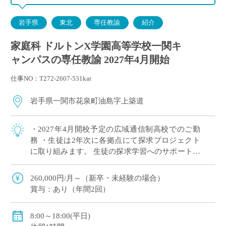
岩手県
東北
専任教諭
紹介
家庭科 ドルトンX学園高等学校一関キ
ャンパスの専任教諭 2027年4月開始
仕事NO：T272-2607-531kat
岩手県一関市花泉町油島字上築道
・2027年4月開校予定の広域通信制高校でのご勤
務 ・生徒は2年次に各拠点にて探求プロジェクト
に取り組みます。 生徒の探求学習へのサポートに
ご興味がある方など、積極的にご応募ください！
※月に1回程度、地域拠点への出張が […]
260,000円/月～（新卒・未経験の場合）
賞与：あり（年間2回）
8:00～18:00(平日)