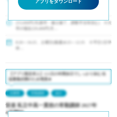
アプリをダウンロード
徒募集好調により増員、次年度もクラス増決定 ・
新卒および社会人からのキャリアチェンジなど未
経験者も積極的に採用中 ・モデル年収310万円～
550万円(ご経験等による) ・神 […]
253,000円/月(新卒・修士修了、調整手当等含む) ※大
卒の場合229,400円/月
・モデル年収310万円～550万円(経験等による)
◇手当：各種有
8:20～16:25、土曜日(隔週)8:25～12:35 ※平日1日半
◇賞与：有
休
◇保険：私学共済、雇用保険、労災保険
◇年間休日111日
・休日：平日1日半休、土曜日(隔週)、日・祝日、その
他学校が定める日
・イベント等で休日出勤した場合は代休取得で対応
【アプリ限定求人】111日の年間休日でしっかり休む/生
徒募集好調のため増員★
兵庫県
常勤講師
紹介
音楽 私立中高一貫校の常勤講師 2027年
4月開始