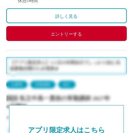
休憩1時間
詳しく見る
エントリーする
【アプリ限定求人】111日の年間休日でしっかり休む/生
徒募集好調のため増員★
兵庫県
常勤講師
紹介
国語 私立中高一貫校の常勤講師 2027年
4月開始
仕事NO：非公開
アプリ限定求人はこちら
兵庫県神戸市中央区