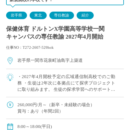
岩手県
東北
専任教諭
紹介
保健体育 ドルトンX学園高等学校一関
キャンパスの専任教諭 2027年4月開始
仕事NO：T272-2607-529hok
岩手県一関市花泉町油島字上築道
・2027年4月開校予定の広域通信制高校でのご勤
務 ・生徒は2年次に各拠点にて探求プロジェクト
に取り組みます。 生徒の探求学習へのサポートに
ご興味がある方など、積極的にご応募ください！
※月に1回程度、地域拠点への出張が […]
260,000円/月～（新卒・未経験の場合）
賞与：あり（年間2回）
8:00～18:00(平日)