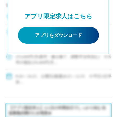
仕事NO：非公開
アプリ限定求人はこちら
兵庫県神戸市中央区
2～3年後の専任登用も積極的に進めています ・生
アプリをダウンロード
徒募集好調により増員、次年度もクラス増決定 ・
新卒および社会人からのキャリアチェンジなど未
経験者も積極的に採用中 ・モデル年収310万円～
550万円(ご経験等による) ・神 […]
253,000円/月(新卒・修士修了、調整手当等含む) ※大
卒の場合229,400円/月
・モデル年収310万円～550万円(経験等による)
◇手当：各種有
8:20～16:25、土曜日(隔週)8:25～12:35 ※平日1日半
◇賞与：有
休
◇保険：私学共済、雇用保険、労災保険
◇年間休日111日
・休日：平日1日半休、土曜日(隔週)、日・祝日、その
他学校が定める日
・イベント等で休日出勤した場合は代休取得で対応
【アプリ限定求人】111日の年間休日でしっかり休む/生
徒募集好調のため増員★