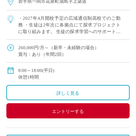
岩手県一関市花泉町油島字上築道
・2027年4月開校予定の広域通信制高校でのご勤
務 ・生徒は2年次に各拠点にて探求プロジェクト
に取り組みます。 生徒の探求学習へのサポートに
ご興味がある方など、積極的にご応募ください！
※月に1回程度、地域拠点への出張が […]
260,000円/月～（新卒・未経験の場合）
賞与：あり（年間2回）
8:00～18:00(平日)
休憩1時間
詳しく見る
エントリーする