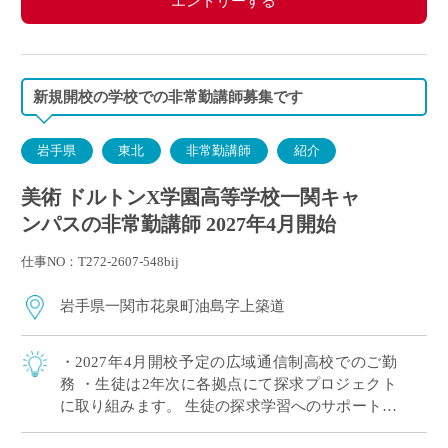
エントリーする
新規開校の学校での非常勤講師募集です
岩手県
東北
非常勤講師
紹介
美術 ドルトンX学園高等学校一関キャ
ンパスの非常勤講師 2027年4月開始
仕事NO：T272-2607-548bij
岩手県一関市花泉町油島字上築道
・2027年4月開校予定の広域通信制高校でのご勤
務 ・生徒は2年次に各拠点にて探求プロジェクト
に取り組みます。 生徒の探求学習へのサポートに
ご興味がある方など、積極的にご応募ください！