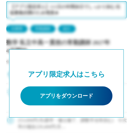
・イベント等で休日出勤した場合は代休取得で対応
【アプリ限定求人】111日の年間休日でしっかり休む/生
徒募集好調のため増員★
兵庫県
常勤講師
紹介
数学 私立中高一貫校の常勤講師 2027年
4月開始
仕事NO：非公開
アプリ限定求人はこちら
兵庫県神戸市中央区
2～3年後の専任登用も積極的に進めています ・生
アプリをダウンロード
徒募集好調により増員、次年度もクラス増決定 ・
新卒および社会人からのキャリアチェンジなど未
経験者も積極的に採用中 ・モデル年収310万円～
550万円(ご経験等による) ・神 […]
253,000円/月(新卒・修士修了、調整手当等含む) ※大
卒の場合229,400円/月