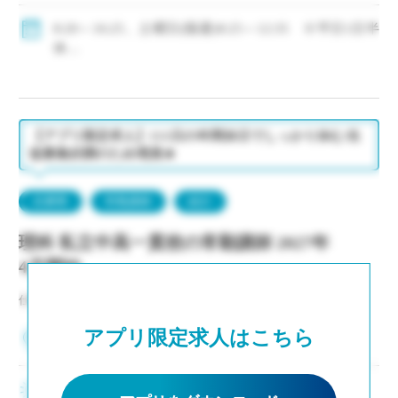
・モデル年収310万円～550万円(経験等による)
◇手当：各種有
8:20～16:25、土曜日(隔週)8:25～12:35 ※平日1日半
◇賞与：有
休
◇保険：私学共済、雇用保険、労災保険
◇年間休日111日
・休日：平日1日半休、土曜日(隔週)、日・祝日、その
他学校が定める日
・イベント等で休日出勤した場合は代休取得で対応
【アプリ限定求人】111日の年間休日でしっかり休む/生
徒募集好調のため増員★
兵庫県
常勤講師
紹介
理科 私立中高一貫校の常勤講師 2027年
4月開始
仕事NO：非公開
アプリ限定求人はこちら
兵庫県神戸市中央区
2～3年後の専任登用も積極的に進めています ・生