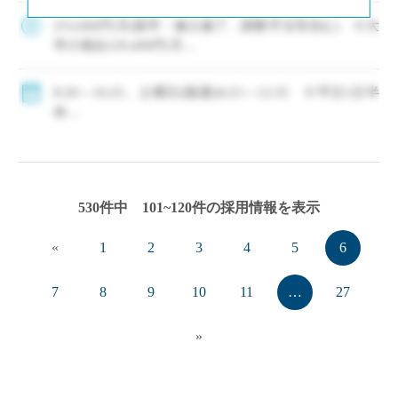
550万円(ご経験等による) ・神 […]
253,000円/月(新卒・修士修了、調整手当等含む) ※大
卒の場合229,400円/月
・モデル年収310万円～550万円(経験等による)
◇手当：各種有
8:20～16:25、土曜日(隔週)8:25～12:35 ※平日1日半
◇賞与：有
休
◇保険：私学共済、雇用保険、労災保険
◇年間休日111日
・休日：平日1日半休、土曜日(隔週)、日・祝日、その
他学校が定める日
・イベント等で休日出勤した場合は代休取得で対応
530件中 101~120件の採用情報を表示
«
1
2
3
4
5
6
7
8
9
10
11
…
27
»