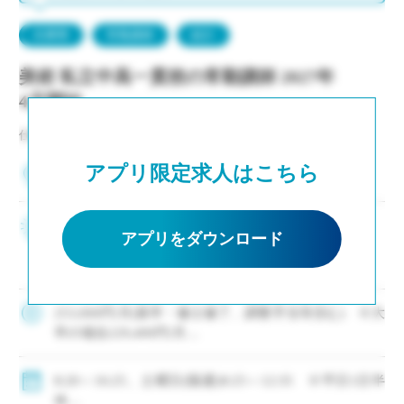
兵庫県
常勤講師
紹介
美術 私立中高一貫校の常勤講師 2027年
4月開始
仕事NO：非公開
アプリ限定求人はこちら
兵庫県神戸市中央区
2～3年後の専任登用も積極的に進めています ・生
アプリをダウンロード
徒募集好調により増員、次年度もクラス増決定 ・
新卒および社会人からのキャリアチェンジなど未
経験者も積極的に採用中 ・モデル年収310万円～
550万円(ご経験等による) ・神 […]
253,000円/月(新卒・修士修了、調整手当等含む) ※大
卒の場合229,400円/月
・モデル年収310万円～550万円(経験等による)
◇手当：各種有
8:20～16:25、土曜日(隔週)8:25～12:35 ※平日1日半
◇賞与：有
休