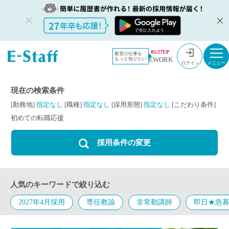
教員採用情
採用情報
初めての転
05/27UP
教育の仕事を
EWORK
もっと知りたい
報のイー・
職応援
ログイン
スタッフ
TOP
現在の検索条件
[勤務地]
指定なし
[職種]
指定なし
[採用形態]
指定なし
[こだわり条件]
初めての転職応援
採用条件の変更
人気のキーワードで絞り込む
2027年4月採用
専任教諭
非常勤講師
即日★急