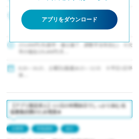
2～3年後の専任登用も積極的に進めています ・生
アプリをダウンロード
徒募集好調により増員、次年度もクラス増決定 ・
新卒および社会人からのキャリアチェンジなど未
経験者も積極的に採用中 ・モデル年収310万円～
550万円(ご経験等による) ・神 […]
253,000円/月(新卒・修士修了、調整手当等含む) ※大
卒の場合229,400円/月
・モデル年収310万円～550万円(経験等による)
◇手当：各種有
8:20～16:25、土曜日(隔週)8:25～12:35 ※平日1日半
◇賞与：有
休
◇保険：私学共済、雇用保険、労災保険
◇年間休日111日
・休日：平日1日半休、土曜日(隔週)、日・祝日、その
他学校が定める日
・イベント等で休日出勤した場合は代休取得で対応
【アプリ限定求人】111日の年間休日でしっかり休む/生
徒募集好調のため増員★
兵庫県
常勤講師
紹介