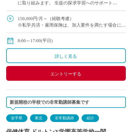
に取り組みます。 生徒の探求学習へのサポートに
ご興味がある方など、積極的にご応募ください！
※月に1回程度、地域拠点への出張が […]
150,000円/月～（経験考慮）
※私学共済・雇用保険は、加入要件を満たす場合に加
入となります。
8:00～17:00(平日)
詳しく見る
エントリーする
新規開校の学校での非常勤講師募集です
岩手県
東北
非常勤講師
紹介
保健体育 ドルトンX学園高等学校一関