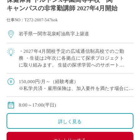
キャンパスの非常勤講師 2027年4月開始
仕事NO：T272-2607-547hok
岩手県一関市花泉町油島字上築道
・2027年4月開校予定の広域通信制高校でのご勤
務 ・生徒は2年次に各拠点にて探求プロジェクト
に取り組みます。 生徒の探求学習へのサポートに
ご興味がある方など、積極的にご応募ください！
※月に1回程度、地域拠点への出張が […]
150,000円/月～（経験考慮）
※私学共済・雇用保険は、加入要件を満たす場合に加
入となります。
8:00～17:00(平日)
詳しく見る