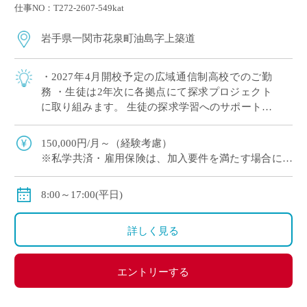
仕事NO：T272-2607-549kat
岩手県一関市花泉町油島字上築道
・2027年4月開校予定の広域通信制高校でのご勤
務 ・生徒は2年次に各拠点にて探求プロジェクト
に取り組みます。 生徒の探求学習へのサポートに
ご興味がある方など、積極的にご応募ください！
※月に1回程度、地域拠点への出張が […]
150,000円/月～（経験考慮）
※私学共済・雇用保険は、加入要件を満たす場合に加
入となります。
8:00～17:00(平日)
詳しく見る
エントリーする