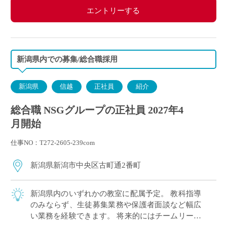
エントリーする
新潟県内での募集/総合職採用
新潟県
信越
正社員
紹介
総合職 NSGグループの正社員 2027年4
月開始
仕事NO：T272-2605-239com
新潟県新潟市中央区古町通2番町
新潟県内のいずれかの教室に配属予定。 教科指導
のみならず、生徒募集業務や保護者面談など幅広
い業務を経験できます。 将来的にはチームリーダ