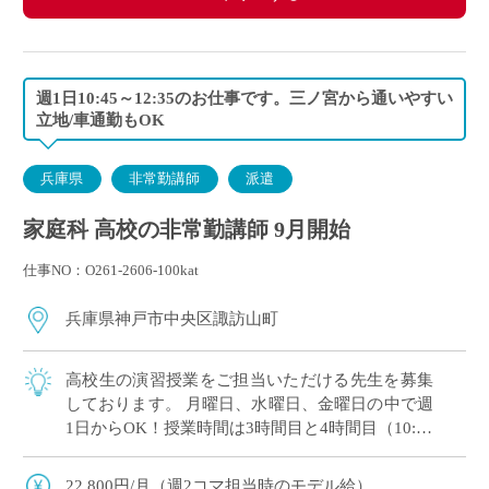
週1日10:45～12:35のお仕事です。三ノ宮から通いやすい
立地/車通勤もOK
兵庫県
非常勤講師
派遣
家庭科 高校の非常勤講師 9月開始
仕事NO：O261-2606-100kat
兵庫県神戸市中央区諏訪山町
高校生の演習授業をご担当いただける先生を募集
しております。 月曜日、水曜日、金曜日の中で週
1日からOK！授業時間は3時間目と4時間目（10:45
～12:35） 学校まで三ノ宮駅から20分、西宮北口
駅から30分、梅田駅から […]
22,800円/月（週2コマ担当時のモデル給）