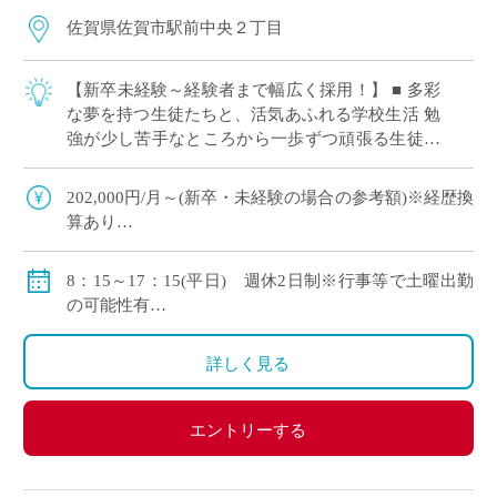
佐賀県佐賀市駅前中央２丁目
【新卒未経験～経験者まで幅広く採用！】 ■ 多彩
な夢を持つ生徒たちと、活気あふれる学校生活 勉
強が少し苦手なところから一歩ずつ頑張る生徒さ
んから、国公立大学への進学を目指して日々机に
向かう生徒さんまで、多様な生徒さんが通 […]
202,000円/月～(新卒・未経験の場合の参考額)※経歴換
算あり
◇手当：交通費全額支給(自動車通勤の場合：最大
31,700円)
8：15～17：15(平日) 週休2日制※行事等で土曜出勤
時間外労働手当、調整手当、住宅手当、扶養手当、特
の可能性有
別扶養手当、主任手当、管理職手当
8：15～12：15(土曜日)
◇賞与：3.2か月
1コマ45分
詳しく見る
◇モデル月収
30歳の方：311,000円/月(諸手当含む)
エントリーする
40歳の方：381,000円/月(諸手当含む)