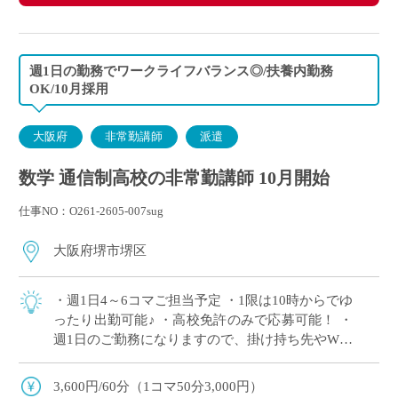
週1日の勤務でワークライフバランス◎/扶養内勤務
OK/10月採用
大阪府
非常勤講師
派遣
数学 通信制高校の非常勤講師 10月開始
仕事NO：O261-2605-007sug
大阪府堺市堺区
・週1日4～6コマご担当予定 ・1限は10時からでゆ
ったり出勤可能♪ ・高校免許のみで応募可能！ ・
週1日のご勤務になりますので、掛け持ち先やWワ
ークにぴったりな求人です ・駅から徒歩1分の学
校で、ピカピカな校舎で働きま […]
3,600円/60分（1コマ50分3,000円）