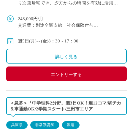
り次第帰宅でき、夕方からの時間を有効に活用で
きます。 ・引継ぎ体制があるため、未経験の方で
も久しぶりにご勤務される方も安心して業務を
248,000円/月
[…]
交通費：別途全額支給 社会保険付与
週5日(月)～(金)8：30～17：00
詳しく見る
エントリーする
＜急募＞「中学理科2分野」週3日OK！週12コマ/駅チカ
＆車通勤OK/2学期スタート/三田市エリア
兵庫県
非常勤講師
派遣