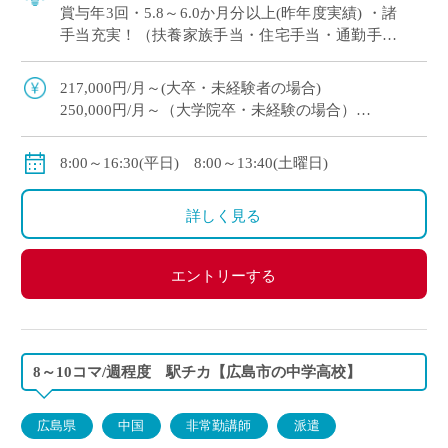
賞与年3回・5.8～6.0か月分以上(昨年度実績) ・諸
手当充実！（扶養家族手当・住宅手当・通勤手当
等） ・2年目以降専任採用の可能性あり！
217,000円/月～(大卒・未経験者の場合)
250,000円/月～（大学院卒・未経験の場合）
昇給年1回10000円程度
8:00～16:30(平日) 8:00～13:40(土曜日)
※賞与
初年度は5.2〜5.4ヶ月
詳しく見る
※諸手当
配偶者手当：20,000円
エントリーする
住宅手当：15,000円（借家）
通勤手当：上限50,000円
8～10コマ/週程度 駅チカ【広島市の中学高校】
広島県
中国
非常勤講師
派遣