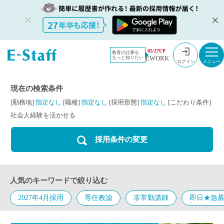
教員採用情
採用情報
社会人経験
05/27UP
教育の仕事を
EWORK
もっと知りたい
報のイー・
を活かせる
ログイン
スタッフ
TOP
現在の検索条件
[勤務地]
指定なし
[職種]
指定なし
[採用形態]
指定なし
[こだわり条件]
社会人経験を活かせる
採用条件の変更
人気のキーワードで絞り込む
2027年4月採用
専任教諭
非常勤講師
即日★急