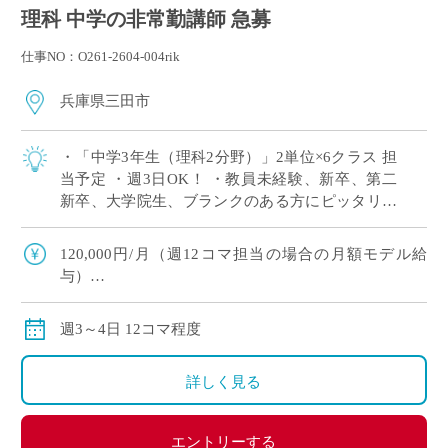
理科 中学の非常勤講師 急募
仕事NO：O261-2604-004rik
兵庫県三田市
・「中学3年生（理科2分野）」2単位×6クラス 担
当予定 ・週3日OK！ ・教員未経験、新卒、第二
新卒、大学院生、ブランクのある方にピッタリ！
・労務環境や生徒層において評判の良い学校です
※広大なキャンパスでしっかり授 […]
120,000円/月（週12コマ担当の場合の月額モデル給
与）
交通費：別途全額支給
※ご勤務スタート時期によって、初月の給与は日割計
週3～4日 12コマ程度
算になります。
詳しく見る
エントリーする