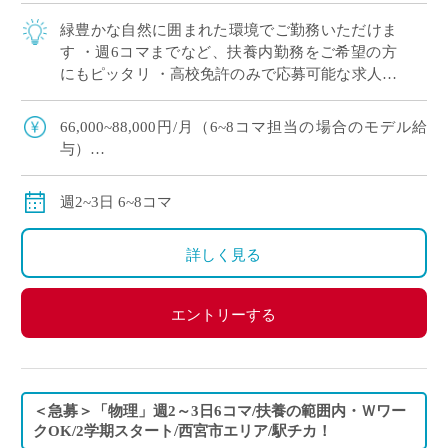
緑豊かな自然に囲まれた環境でご勤務いただけま
す ・週6コマまでなど、扶養内勤務をご希望の方
にもピッタリ ・高校免許のみで応募可能な求人で
す★ ・JR福知山線沿線、最寄駅から徒歩10分の好
立地／車通勤も可能です ・イー・ス […]
66,000~88,000円/月（6~8コマ担当の場合のモデル給
与）
交通費別途全額支給
週2~3日 6~8コマ
詳しく見る
エントリーする
＜急募＞「物理」週2～3日6コマ/扶養の範囲内・Ｗワー
クOK/2学期スタート/西宮市エリア/駅チカ！