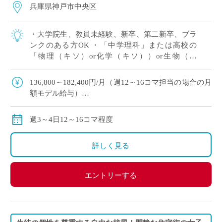
兵庫県神戸市中央区
・大学院生、教員未経験、新卒、第二新卒、ブラ
ンクのある方OK ・「中学理科」または高校の
「物理（キソ）or化学（キソ））or生物（キ
ソ）」の中でご希望をおっしゃってください！ 、
週3～4日12～16コマ程度の中で相談OK […]
136,800～182,400円/月（週12～16コマ担当の場合の月
額モデル給与）
交通費：別途全額支給
※ご勤務スタート時期によって、初月の給与は日割計
週3～4日12～16コマ程度
算になります。
詳しく見る
エントリーする