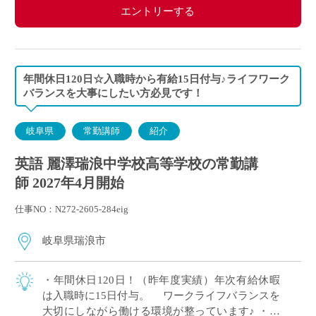
エントリーする
年間休日120日☆入職時から有給15日付与♪ライフワーク
バランスを大事にしたい方必見です！
岐阜県
常勤講師
紹介
英語 麗澤瑞浪中学校高等学校の常勤講
師 2027年4月開始
仕事NO：N272-2605-284eig
岐阜県瑞浪市
・年間休日120日！（昨年度実績）年次有給休暇
は入職時に15日付与。 ワークライフバランスを
大切にしながら働ける環境が整っています♪ ・常