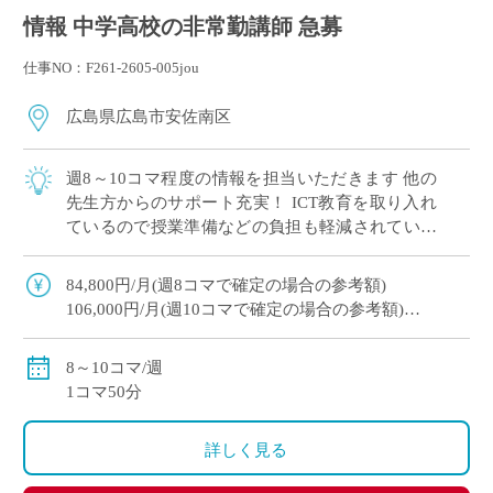
情報 中学高校の非常勤講師 急募
仕事NO：F261-2605-005jou
広島県広島市安佐南区
週8～10コマ程度の情報を担当いただきます 他の
先生方からのサポート充実！ ICT教育を取り入れ
ているので授業準備などの負担も軽減されていま
す♪ 自動車通勤もOK
84,800円/月(週8コマで確定の場合の参考額)
106,000円/月(週10コマで確定の場合の参考額)
交通費：上限30,000円/月
定期テスト作成手当
8～10コマ/週
1コマ50分
詳しく見る