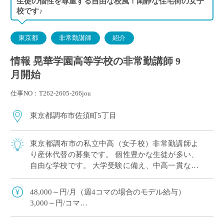
生徒の個性を尊重する自由な校風！閑静な住宅街の女子
校です♪
東京都
非常勤講師
紹介
情報 晃華学園高等学校の非常勤講師 9
月開始
仕事NO：T262-2605-266jou
東京都調布市佐須町5丁目
東京都調布市の私立中高（女子校）非常勤講師よ
り産休代替の募集です。 個性豊かな生徒が多い、
自由な学校です。 大学受験に備え、中高一貫なら
ではの先行カリキュラムを実施しています。
48,000～円/月（週4コマの場合のモデル給与）
3,000～円/コマ
通勤手当支給