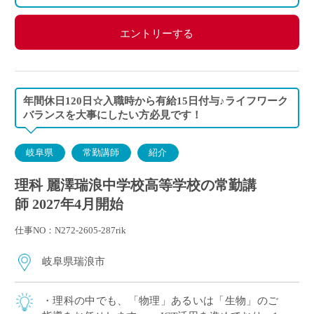
総合型福利厚生サービス など
エントリーする
年間休日120日☆入職時から有給15日付与♪ライフワーク
バランスを大事にしたい方必見です！
岐阜県
常勤講師
紹介
理科 麗澤瑞浪中学校高等学校の常勤講
師 2027年4月開始
仕事NO：N272-2605-287rik
岐阜県瑞浪市
・理科の中でも、「物理」あるいは「生物」のご