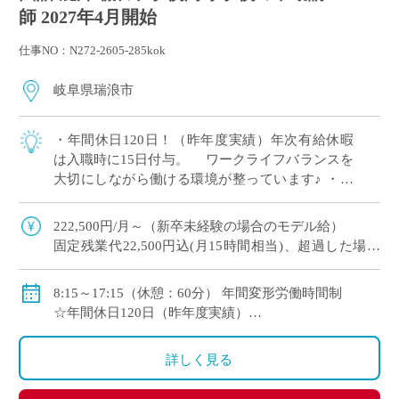
師 2027年4月開始
仕事NO：N272-2605-285kok
岐阜県瑞浪市
・年間休日120日！（昨年度実績）年次有給休暇
は入職時に15日付与。 ワークライフバランスを
大切にしながら働ける環境が整っています♪ ・常
勤講師として、1年契約の勤務スタート。 自分
に合った環境か、じっくり見極めるこ […]
222,500円/月～（新卒未経験の場合のモデル給）
固定残業代22,500円込(月15時間相当)、超過した場合
は超過勤務手当を別途支給
8:15～17:15（休憩：60分） 年間変形労働時間制
各種手当（部活動手当・入試手当等）あり
☆年間休日120日（昨年度実績）
賞与年2回(昨年度実績4.0ヶ月)
☆入職時に年次有給休暇15日付与
昇給年1回（4月）
詳しく見る
交通費支給（月6万円まで）
総合型福利厚生サービス など