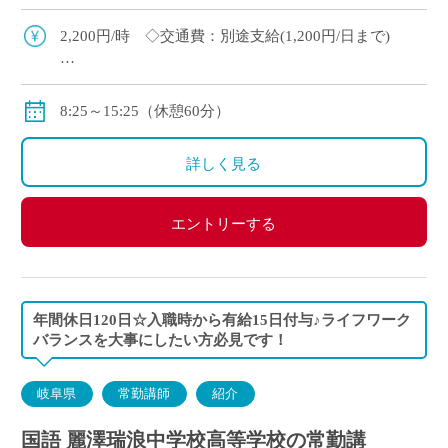
区内の指定された5つの小学校を担当していただ
く予定です。 ・週1日の学校を5校担当 […]
2,200円/時 ◇交通費：別途支給(1,200円/日まで)
▽給与モデル
例- 2,200円×6時間×5日/週×4週間＝264,000円
8:25～15:25（休憩60分）
詳しく見る
エントリーする
年間休日120日☆入職時から有給15日付与♪ライフワーク
バランスを大事にしたい方必見です！
岐阜県
常勤講師
紹介
国語 麗澤瑞浪中学校高等学校の常勤講