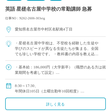
英語 星槎名古屋中学校の常勤講師 急募
仕事NO：N262-2606-303eig
愛知県名古屋市中村区名駅南4丁目
・星槎名古屋中学校は、不登校を経験した生徒や
学びのスピードが異なる生徒たちが集まる、全国
でも珍しい学校です。 ・教科書の内容を教え込む
よりも、生徒さんの理解度に合わせて指導を行
い、「できた！」を大切にできる校風です。 ・
・基本給：186,000円（大学新卒）（職歴のある方は就
[…]
業期間を考慮して設定）
・手当：40,000円
・超過勤務手当
8:30～17:30、
・通勤手当：実費支給（上限150,000円）
年間休日105日（土曜出勤年10回程度）
※但し、公共交通機関の最短区間6ヶ月定期代の月
年次有給休暇：6ヶ月継続勤務後、10日（6ヶ月以内の
額相当分とする。
年次有給休暇は無）
詳しく見る
・昇給：あり（毎年4月）
・賞与：あり（7月、12月）