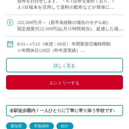
指導をお任せします。 ・ICT活用を進めており、1
人1台端末を活用して資料の配布などが簡単に行
えます♪ ・年間休日120日！（昨年度実績）年次有
給休暇は入職時に15日付与。 […]
222,500円/月～（新卒未経験の場合のモデル給）
固定残業代22,500円込(月15時間相当)、超過した場合
は超過勤務手当を別途支給
8:15～17:15（休憩：60分） 年間変形労働時間制
各種手当（部活動手当・入試手当等）あり
☆年間休日120日（昨年度実績）
賞与年2回(昨年度実績4.0ヶ月)
☆入職時に年次有給休暇15日付与
昇給年1回（4月）
詳しく見る
交通費支給（月6万円まで）
総合型福利厚生サービス など
エントリーする
名駅徒歩圏内！一人ひとりに丁寧に寄り添う学校です♪
愛知県
常勤講師
紹介