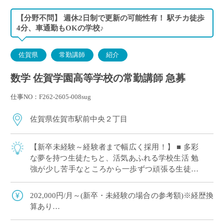
【分野不問】 週休2日制で更新の可能性有！ 駅チカ徒歩
4分、車通勤もOKの学校♪
佐賀県
常勤講師
紹介
数学 佐賀学園高等学校の常勤講師 急募
仕事NO：F262-2605-008sug
佐賀県佐賀市駅前中央２丁目
【新卒未経験～経験者まで幅広く採用！】 ■ 多彩
な夢を持つ生徒たちと、活気あふれる学校生活 勉
強が少し苦手なところから一歩ずつ頑張る生徒さ
んから、国公立大学への進学を目指して日々机に
向かう生徒さんまで、多様な生徒さんが通 […]
202,000円/月～(新卒・未経験の場合の参考額)※経歴換
算あり
◇手当：交通費全額支給(自動車通勤の場合：最大