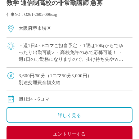
数学 通信制高校の非常勤講師 急募
仕事NO：O261-2605-006sug
大阪府堺市堺区
・週1日4～6コマご担当予定 ・1限は10時からでゆ
ったり出勤可能♪ ・高校免許のみで応募可能！ ・
週1日のご勤務になりますので、掛け持ち先やWワ
ークにぴったりな求人です ・駅から徒歩1分の学
校で、ピカピカな校舎で働きま […]
3,600円/60分（1コマ50分3,000円）
別途交通費全額支給
週1日4～6コマ
詳しく見る
エントリーする