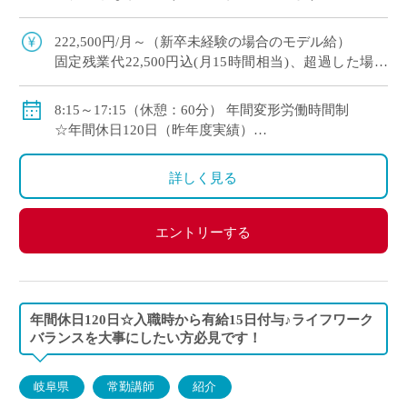
勤講師として、1年契約の勤務スタート。 自分
に合った環境か、じっくり見極めるこ […]
222,500円/月～（新卒未経験の場合のモデル給）
固定残業代22,500円込(月15時間相当)、超過した場合
は超過勤務手当を別途支給
8:15～17:15（休憩：60分） 年間変形労働時間制
各種手当（部活動手当・入試手当等）あり
☆年間休日120日（昨年度実績）
賞与年2回(昨年度実績4.0ヶ月)
☆入職時に年次有給休暇15日付与
昇給年1回（4月）
詳しく見る
交通費支給（月6万円まで）
総合型福利厚生サービス など
エントリーする
年間休日120日☆入職時から有給15日付与♪ライフワーク
バランスを大事にしたい方必見です！
岐阜県
常勤講師
紹介