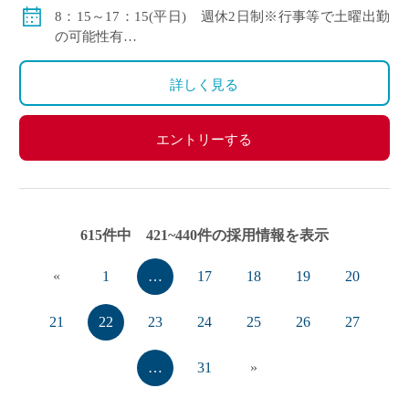
31,700円)
8：15～17：15(平日) 週休2日制※行事等で土曜出勤
時間外労働手当、調整手当、住宅手当、扶養手当、特
の可能性有
別扶養手当、主任手当、管理職手当
8：15～12：15(土曜日)
◇賞与：3.2か月
1コマ45分
詳しく見る
◇モデル月収
30歳の方：311,000円/月(諸手当含む)
エントリーする
40歳の方：381,000円/月(諸手当含む)
615件中 421~440件の採用情報を表示
«
1
…
17
18
19
20
21
22
23
24
25
26
27
…
31
»