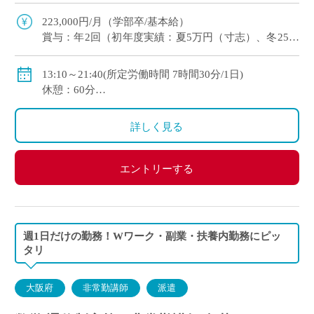
ーやマネージャーとして、担任や非常勤講師の育
成にも挑戦できる環境です。 株式会社NS […]
223,000円/月（学部卒/基本給）
賞与：年2回（初年度実績：夏5万円（寸志）、冬25万
円（固定） 年間30万円）
13:10～21:40(所定労働時間 7時間30分/1日)
上記基本給に加え、以下の各種手当あり
休憩：60分
・通勤手当：上限35,000円（通勤距離により変動）
※部署・部門によって異なる場合があります。
・住宅手当：12,000円（世帯主の場合）
詳しく見る
・塾教務手当：18,000円
・日曜・祝日教務等手当：2,000円/日
エントリーする
週1日だけの勤務！Wワーク・副業・扶養内勤務にピッ
タリ
大阪府
非常勤講師
派遣