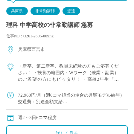
兵庫県
非常勤講師
派遣
理科 中学高校の非常勤講師 急募
仕事NO：O261-2605-009rik
兵庫県西宮市
・新卒、第二新卒、教員未経験の方もご応募くだ
さい！ ・扶養の範囲内・Wワーク（兼業・副業）
のご希望の方にもピッタリ！ ・高校2年生「物
理」3単位×2クラス 担当予定！ ※週2日相談可 ・2
学期スタート ・兵庫県西宮市エリ […]
72,960円/月（週6コマ担当の場合の月額モデル給与）
交通費：別途全額支給
※ただし、月の途中からご勤務開始の場合は、日割計
算になります
週2～3日6コマ程度
詳しく見る