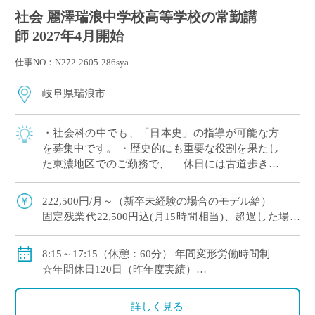
社会 麗澤瑞浪中学校高等学校の常勤講
師 2027年4月開始
仕事NO：N272-2605-286sya
岐阜県瑞浪市
・社会科の中でも、「日本史」の指導が可能な方
を募集中です。 ・歴史的にも重要な役割を果たし
た東濃地区でのご勤務で、 休日には古道歩きや
史跡巡りなども楽しめる立地です♪ ・年間休日120
日！（昨年度実績）年次有給休暇は入 […]
222,500円/月～（新卒未経験の場合のモデル給）
固定残業代22,500円込(月15時間相当)、超過した場合
は超過勤務手当を別途支給
8:15～17:15（休憩：60分） 年間変形労働時間制
各種手当（部活動手当・入試手当等）あり
☆年間休日120日（昨年度実績）
賞与年2回(昨年度実績4.0ヶ月)
☆入職時に年次有給休暇15日付与
昇給年1回（4月）
詳しく見る
交通費支給（月6万円まで）