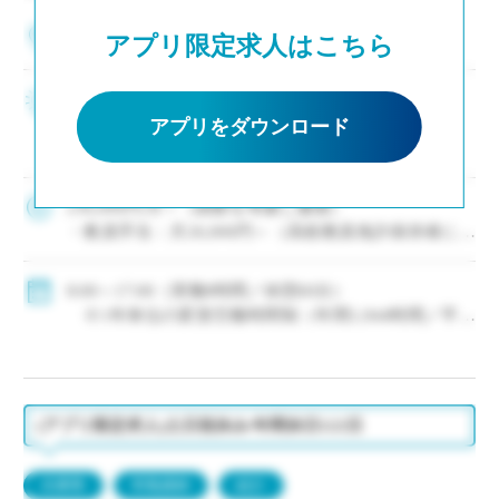
兵庫県西宮市
アプリ限定求人はこちら
未経験でも安心のフォロー体制と研修制度 ・学校
のアタリマエに染まっていない未経験者の方を大
アプリをダウンロード
歓迎！ ・新卒や未経験の方はまず「副担任」から
スタートし、学校の雰囲気や仕事に慣れてから担
任をお任せするため、教員経験の浅い方も安 […]
236,000円/月～（経験を考慮し優遇）
・教員手当：月26,000円～（高校教員免許保持者に一
律支給）
・担任手当：月30,000円（担当校舎による）
8:00～17:00（実働8時間／休憩60分）
・通勤手当：上限月55,000円／残業手当・休日出勤手
※1年単位の変形労働時間制（年間1,944時間／平均
当あり
勤務日数：月20～22日）
(給料例)
◇休日・休暇：週休二日制（土日祝休み）、年間休日
・他職業経験10年（教員未経験）：月収302,000円＋
122日
賞与
※行事等により年数回土日出勤あり
(アプリ限定求人)土日祝休み/年間休日122日
・教員経験7年：月収300,000円＋賞与
（全日制勤務：年間10日以下程度／通信制勤務：年
・他職業経験2年（教員未経験）：月収282,500円＋賞
間20日以下程度。いずれの場合も代休取得または手当
与
兵庫県
常勤講師
紹介
支給）