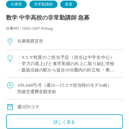
兵庫県
非常勤講師
派遣
数学 中学高校の非常勤講師 急募
仕事NO：O261-2607-020sug
兵庫県西宮市
・9コマ程度のご担当予定（担当は中学生中心）
・学力の底上げと進学実績の向上に取り組む学校
・阪急沿線の駅から徒歩10分圏内の好立地 ・教員
未経験でもご応募可能でございますので、気にな
る方はエントリーください。
109,440円/月（週10～15コマ担当時のモデル給）
別途交通費全額支給
週3日9コマ
詳しく見る