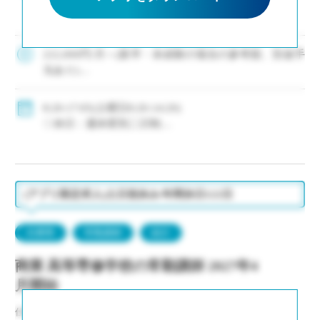
も)の採用に積極的な私立中高一貫校です ・次年
度以降の専任教諭登用へのチャンス有〇 ・毎年イ
ー・スタッフ紹介の実績有 ・駅徒歩10分/JR・南
海・メトロと複数路線からアクセス […]
222,000円/月～(新卒・未経験の場合の参考額、別途手
当あり)
◇手当：各種有
◇賞与：有(年5.0ヶ月分)
8:20-17:05(土曜日8:20-14:20)
◇保険：私学共済、雇用保険、労災保険
◇休日：週休変則二日制
・長期休暇(昨年度実績：夏期10日、冬期10日)
・有給休暇：初年度年間20日
(アプリ限定求人)土日祝休み/年間休日122日
兵庫県
常勤講師
紹介
商業 高等専修学校の常勤講師 2027年4
月開始
仕事NO：非公開