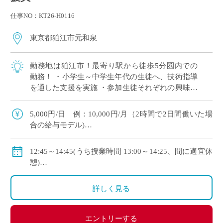
仕事NO：KT26-H0116
東京都狛江市元和泉
勤務地は狛江市！最寄り駅から徒歩5分圏内での
勤務！ ・小学生～中学生年代の生徒へ、技術指導
を通した支援を実施 ・参加生徒それぞれの興味や
能力に応じた活動をお任せ レア募集！全8回限定
のお仕事です！ ・12月スタート・3月 […]
5,000円/日 例：10,000円/月（2時間で2日間働いた場
合の給与モデル)
交通費別途支給(1,500円/日まで)
12:45～14:45(うち授業時間 13:00～14:25、間に適宜休
憩)
［勤務日］
詳しく見る
2026年 12月7日、12月22日
2027年 1月19日、1月26日、2月1日、2月8日、2月16
日、3月9日
エントリーする