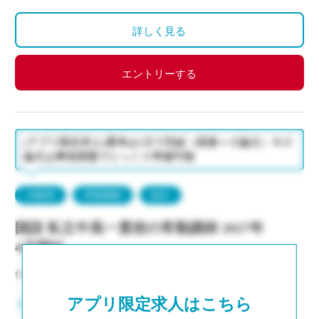
月曜日
詳しく見る
祝日休み。
お盆休みはございません。
12/29～年末年始はお休みで開講しません。
エントリーする
(アプリ限定求人)選考は1日で完結（面接＋小論文）※小
論文は事前課題でじっくり準備可能
大阪府
常勤講師
紹介
国語 私立中高一貫校の常勤講師 2027年
4月開始
仕事NO：非公開
アプリ限定求人はこちら
大阪府大阪市