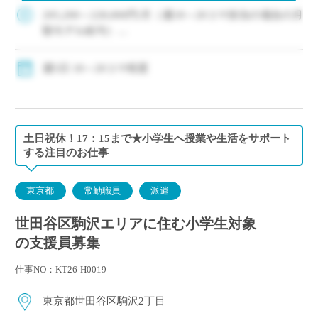
スタートの学校！ ・教員キャ […]
205,200～228,000円/月（週18～20コマ担当の場合の月
額モデル給与）
週18コマ以上担当の場合、社会保険加入
交通費：別途全額支給
週5日 18～20コマ程度
土日祝休！17：15まで★小学生へ授業や生活をサポート
する注目のお仕事
東京都
常勤職員
派遣
世田谷区駒沢エリアに住む小学生対象
の支援員募集
仕事NO：KT26-H0019
東京都世田谷区駒沢2丁目