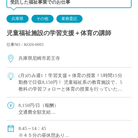
受託した福祉事業でのお仕事
兵庫県
その他
業務委託
児童福祉施設の学習支援＋体育の講師
仕事NO：KO26-0005
兵庫県尼崎市若王寺
(月)のみ週1！学習支援＋体育の授業！5時間15分
勤務で日収8,150円！ 児童福祉系の教育施設で、5
教科の学習フォローと体育の授業を行っていただ
ける方を募集しています。 教える対象は小学生・
中学生・高校生です。メインは […]
8,150円/日（報酬）
交通費全額支給
8:45～14：45
※４５分の昼休憩あり