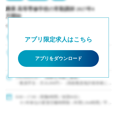
◇福利厚生・その他：各種社会保険完備（健康、厚生
※有給休暇13日（入職日に5日付与、半年経過後に8
年金、雇用、労災）、服装・髪型・髪色自由、副業・
農業 高等専修学校の常勤講師 2027年4
日付与／校舎が定める計画有休5日含む）
WワークOK、時短勤務制度あり、資格取得支援・手当
※夏季休暇、年末年始休暇、慶弔休暇、産前・産後
月開始
あり
休暇、育児休暇、介護休暇あり
仕事NO：非公開
兵庫県西宮市
アプリ限定求人はこちら
未経験でも安心のフォロー体制と研修制度 ・学校
のアタリマエに染まっていない未経験者の方を大
アプリをダウンロード
歓迎！ ・新卒や未経験の方はまず「副担任」から
スタートし、学校の雰囲気や仕事に慣れてから担
任をお任せするため、教員経験の浅い方も安 […]
236,000円/月～（経験を考慮し優遇）
・教員手当：月26,000円～（高校教員免許保持者に一
律支給）
・担任手当：月30,000円（担当校舎による）
8:00～17:00（実働8時間／休憩60分）
・通勤手当：上限月55,000円／残業手当・休日出勤手
※1年単位の変形労働時間制（年間1,944時間／平均
当あり
勤務日数：月20～22日）
(給料例)
◇休日・休暇：週休二日制（土日祝休み）、年間休日