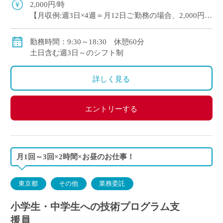
担を軽減できます ・生徒さんに丁寧に […]
2,000円/時
【月収例:週3日×4週＝月12日ご勤務の場合、2,000円×8
時間×12日＝192,000円】
【月収例:週5日×4週＝月20日ご勤務の場合、2,000円×8
勤務時間：9:30～18:30 休憩60分
時間×20日＝320,000円】
土日含む週3日～のシフト制
別途交通費・残業代支給
詳しく見る
エントリーする
月1回～3回×2時間×お昼のお仕事！
東京都
その他
業務委託
小学生・中学生への技術プログラム支
援員