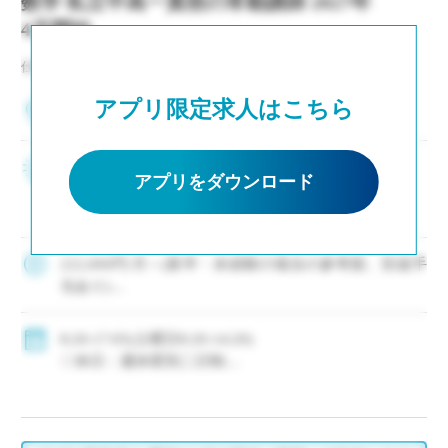
数学 私立中高一貫校の常勤講師 2027年
4月開始
仕事NO：非公開
アプリ限定求人はこちら
大阪府大阪市
大阪屈指の大規模校 ・若手(新卒はじめ未経験者
アプリをダウンロード
も)の採用に積極的な私立中高一貫校です ・次年
度以降の専任教諭登用へのチャンス有〇 ・毎年イ
ー・スタッフ紹介の実績有 ・駅徒歩10分/JR・南
海・メトロと複数路線からアクセス […]
222,000円/月～(新卒・未経験の場合の参考額、別途手
当あり)
◇手当：各種有
◇賞与：有(年5.0ヶ月分)
8:20-17:05(土曜日8:20-14:20)
◇保険：私学共済、雇用保険、労災保険
◇休日：週休変則二日制
・長期休暇(昨年度実績：夏期10日、冬期10日)
・有給休暇：初年度年間20日