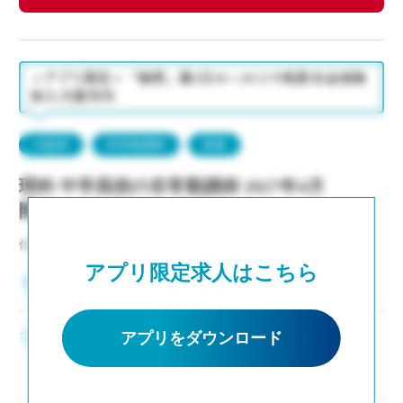
＜アプリ限定＞「物理」週5日18～20コマ程度/社会保険
加入/大阪市内
大阪府
非常勤講師
派遣
理科 中学高校の非常勤講師 2027年4月
開始
仕事NO：非公開
アプリ限定求人はこちら
大阪府大阪市天王寺区
＜アプリ限定求人＞ ・教員デビューOK！新卒・
アプリをダウンロード
第二新卒の方、是非ご応募ください。 ・「物理」
週5日18～20コマ程度 担当予定 ・社会保険加入
OK ・1限開始は9：00スタートで比較的ゆっくり