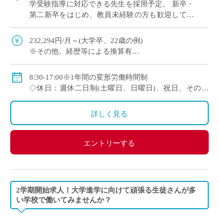
学受験指導に対応できる先生を採用予定。 新卒・
第二新卒をはじめ、教員未経験の方も歓迎してい
ます。 これから教員としてキャリアを築きたい方
にも適した環境 […]
232,294円/月～(大学卒、22歳の例)
※その他、経歴等による換算有
◇手当：通勤手当、残業手当
◇賞与：有
8:30-17:00※1年間の変形労働時間制
◇保険：私学共済、雇用保険、労災保険
◇休日：週休二日制(土曜日、日曜日)、祝日、その他
学校の定める休日
詳しく見る
エントリーする
2学期開始求人！大学進学に向けて頑張る生徒さんが多
い学校で働いてみませんか？