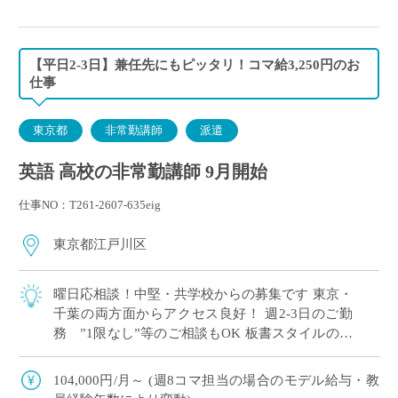
【平日2-3日】兼任先にもピッタリ！コマ給3,250円のお
仕事
東京都
非常勤講師
派遣
英語 高校の非常勤講師 9月開始
仕事NO：T261-2607-635eig
東京都江戸川区
曜日応相談！中堅・共学校からの募集です 東京・
千葉の両方面からアクセス良好！ 週2-3日のご勤
務 ”1限なし”等のご相談もOK 板書スタイルの授
業でOK！ICTスキルは問いません 基礎レベルから
丁 […]
104,000円/月～ (週8コマ担当の場合のモデル給与・教