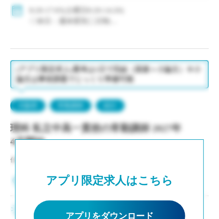
◇賞与：有(年5.0ヶ月分)
8:20-17:05(土曜日8:20-14:20)
◇保険：私学共済、雇用保険、労災保険
◇休日：週休変則二日制
・長期休暇(昨年度実績：夏期10日、冬期10日)
・有給休暇：初年度年間20日
(アプリ限定求人)選考は1日で完結（面接＋小論文）※小
論文は事前課題でじっくり準備可能
大阪府
常勤講師
紹介
理科 私立中高一貫校の常勤講師 2027年
4月開始
仕事NO：非公開
アプリ限定求人はこちら
大阪府大阪市
大阪屈指の大規模校 ・若手(新卒はじめ未経験者
アプリをダウンロード