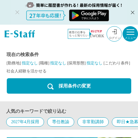
教員採用情
採用情報
社会人経験
05/27UP
教育の仕事を
EWORK
もっと知りたい
報のイー・
を活かせる
ログイン
スタッフ
TOP
現在の検索条件
[勤務地]
指定なし
[職種]
指定なし
[採用形態]
指定なし
[こだわり条件]
社会人経験を活かせる
採用条件の変更
人気のキーワードで絞り込む
2027年4月採用
専任教諭
非常勤講師
即日★急