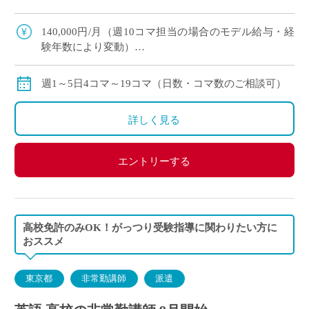
ンとしてがっつりご勤務
140,000円/月（週10コマ担当の場合のモデル給与・経
験年数により変動）
交通費：有り
賞与：無し
週1～5日4コマ～19コマ（日数・コマ数のご相談可）
昇給：有り、年1回の査定による
その他保険：労災保険
詳しく見る
エントリーする
高校免許のみOK！がっつり受験指導に関わりたい方に
おススメ
東京都
非常勤講師
派遣