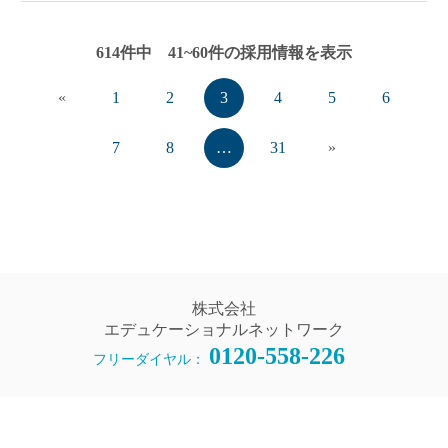
・他職業経験10年（教員未経験）：月収302,000円＋
122日
賞与
※行事等により年数回土日出勤あり
・教員経験7年：月収300,000円＋賞与
614件中 41~60件の採用情報を表示
（全日制勤務：年間10日以下程度／通信制勤務：年
・他職業経験2年（教員未経験）：月収282,500円＋賞
間20日以下程度。いずれの場合も代休取得または手当
与
«
1
2
3
4
5
6
支給）
◇福利厚生・その他：各種社会保険完備（健康、厚生
※有給休暇13日（入職日に5日付与、半年経過後に8
年金、雇用、労災）、服装・髪型・髪色自由、副業・
日付与／校舎が定める計画有休5日含む）
7
8
…
31
»
WワークOK、時短勤務制度あり、資格取得支援・手当
※夏季休暇、年末年始休暇、慶弔休暇、産前・産後
あり
休暇、育児休暇、介護休暇あり
株式会社
エデュケーショナルネットワーク
0120-558-226
フリーダイヤル：