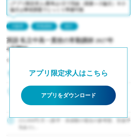
(アプリ限定求人)選考は1日で完結（面接＋小論文）※小
論文は事前課題でじっくり準備可能
大阪府
常勤講師
紹介
英語 私立中高一貫校の常勤講師 2027年
4月開始
仕事NO：非公開
アプリ限定求人はこちら
大阪府大阪市
大阪屈指の大規模校 ・若手(新卒はじめ未経験者
アプリをダウンロード
も)の採用に積極的な私立中高一貫校です ・次年
度以降の専任教諭登用へのチャンス有〇 ・毎年イ
ー・スタッフ紹介の実績有 ・駅徒歩10分/JR・南
海・メトロと複数路線からアクセス […]
222,000円/月～(新卒・未経験の場合の参考額、別途手
当あり)
◇手当：各種有