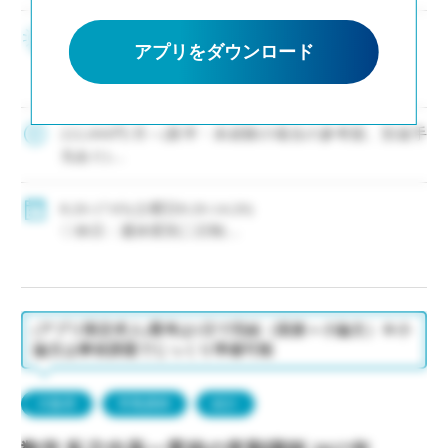
大阪屈指の大規模校 ・若手(新卒はじめ未経験者
アプリをダウンロード
も)の採用に積極的な私立中高一貫校です ・次年
度以降の専任教諭登用へのチャンス有〇 ・毎年イ
ー・スタッフ紹介の実績有 ・駅徒歩10分/JR・南
海・メトロと複数路線からアクセス […]
222,000円/月～(新卒・未経験の場合の参考額、別途手
当あり)
◇手当：各種有
◇賞与：有(年5.0ヶ月分)
8:20-17:05(土曜日8:20-14:20)
◇保険：私学共済、雇用保険、労災保険
◇休日：週休変則二日制
・長期休暇(昨年度実績：夏期10日、冬期10日)
・有給休暇：初年度年間20日
(アプリ限定求人)選考は1日で完結（面接＋小論文）※小
論文は事前課題でじっくり準備可能
大阪府
常勤講師
紹介