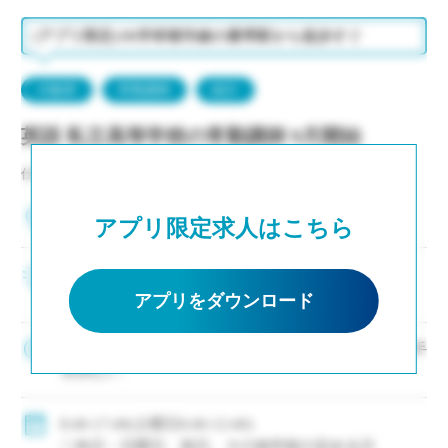
(アプリ限定)JR学研都市線の最寄駅から徒歩すぐ
大阪府
常勤講師
紹介
英語 私立高等学校の常勤講師 9月開始
仕事NO：非公開
大阪府大東市
アプリ限定求人はこちら
新卒、未経験者からベテラン教員まで幅広く募集
中
アプリをダウンロード
220,000円/月～(新卒・未経験の場合の参考額、各種手
当含む)
※年齢換算有
◇賞与：有
8:40-17:40(土曜日8:40-12:40)
◇手当：各種有
◇休日：日曜日、祝日、その他学校の定める日