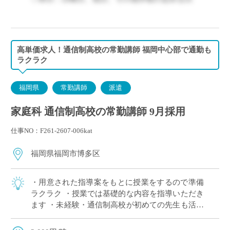
◇保険：私学共済、雇用保険、労災保険
高単価求人！通信制高校の常勤講師 福岡中心部で通勤も
ラクラク
福岡県
常勤講師
派遣
家庭科 通信制高校の常勤講師 9月採用
仕事NO：F261-2607-006kat
福岡県福岡市博多区
・用意された指導案をもとに授業をするので準備
ラクラク ・授業では基礎的な内容を指導いただき
ます ・未経験・通信制高校が初めての先生も活躍
できる現場です ・ICT設備が整っており、事務負
担を軽減できます ・生徒さんに丁寧に […]