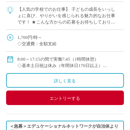
【人気の学校でのお仕事】 子どもの成長をいっし
ょに喜び、やりがいを感じられる魅力的なお仕事
です！ ★こんな方からの応募をお待ちしておりま
す！ ●教育福祉などのお仕事経験がある方 講
師・教員、介護スタッフ、学童保育スタッ […]
1,700円/時～
◇交通費：全額支給
8:00～17:15の間で実働7:45（1時間休憩）
◇基本土日祝は休み（年間休日170日以上）
◇お盆期間は長めに休めます
詳しく見る
エントリーする
＜急募＞エデュケーショナルネットワークが自治体より