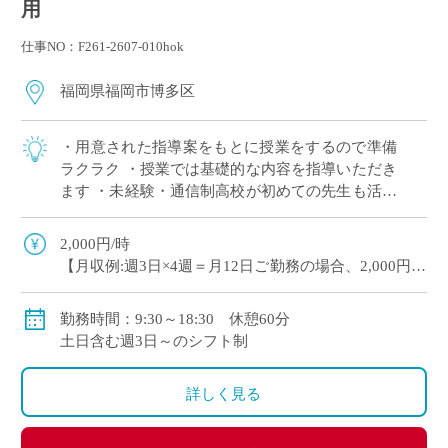
用
仕事NO：F261-2607-010hok
福岡県福岡市博多区
・用意された指導案をもとに授業をするので準備
ラクラク ・授業では基礎的な内容を指導いただき
ます ・未経験・通信制高校が初めての先生も活躍
できる現場です ・ICT設備が整っており、事務負
担を軽減できます ・生徒さんに丁寧に […]
2,000円/時
【月収例:週3日×4週＝月12日ご勤務の場合、2,000円×8
時間×12日＝192,000円】
【月収例:週5日×4週＝月20日ご勤務の場合、2,000円×8
勤務時間：9:30～18:30 休憩60分
時間×20日＝320,000円】
土日含む週3日～のシフト制
別途交通費・残業代支給
詳しく見る