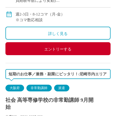
員経験年数により変動)
156,000円/月～ (週12コマ担当の場合のモデル給与・教
員経験年数により変動)
週2-3日・8-12コマ（月-金）
※コマ数応相談
詳しく見る
エントリーする
短期のお仕事／兼務・副業にピッタリ！/尼崎市内エリア
大阪府
非常勤講師
派遣
社会 高等専修学校の非常勤講師 9月開
始