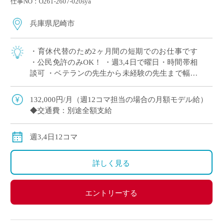
仕事NO：O261-2607-020sya
兵庫県尼崎市
・育休代替のため2ヶ月間の短期でのお仕事です
・公民免許のみOK！ ・週3,4日で曜日・時間帯相
談可 ・ベテランの先生から未経験の先生まで幅広
くご応募ください！
132,000円/月（週12コマ担当の場合の月額モデル給）
◆交通費：別途全額支給
週3,4日12コマ
詳しく見る
エントリーする