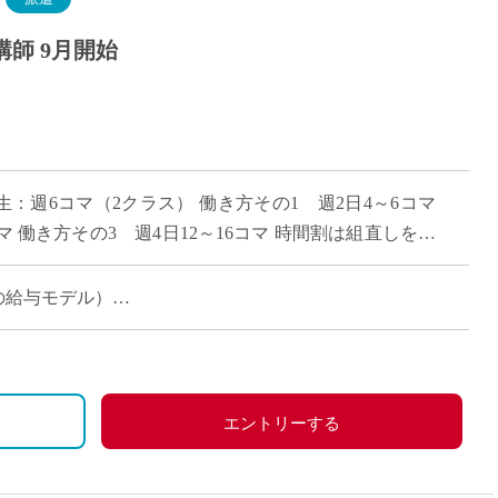
師 9月開始
生：週6コマ（2クラス） 働き方その1 週2日4～6コマ
コマ 働き方その3 週4日12～16コマ 時間割は組直しを前
のご希望をお伝 […]
コマ担当時の給与モデル）
当時の給与モデル）
エントリーする