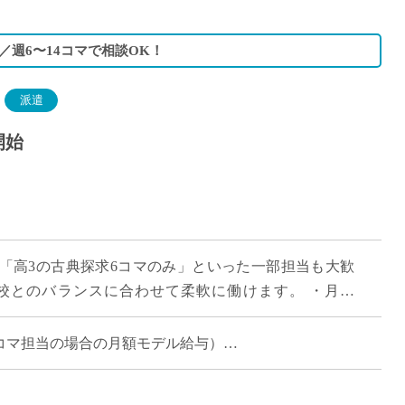
週6〜14コマで相談OK！
派遣
開始
」「高3の古典探求6コマのみ」といった一部担当も大歓
校とのバランスに合わせて柔軟に働けます。 ・月給
担当コマ数に応じた支給）。 ご自 […]
週6~14コマ担当の場合の月額モデル給与）