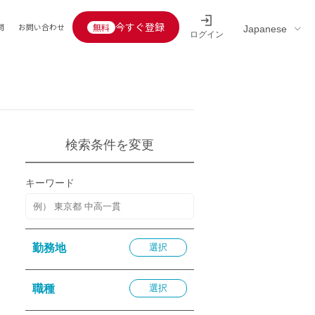
今すぐ登録
問
お問い合わせ
ログイン
Educators’ interview
採用情報一覧
区分
連企業
らの転職者活躍中
定給30万円以上
託
検索条件を変更
用情報
定給25万円以上
キーワード
定給20万円以上
10分以内
5分以内
勤務地
選択
を活かす
活かす
職種
選択
み