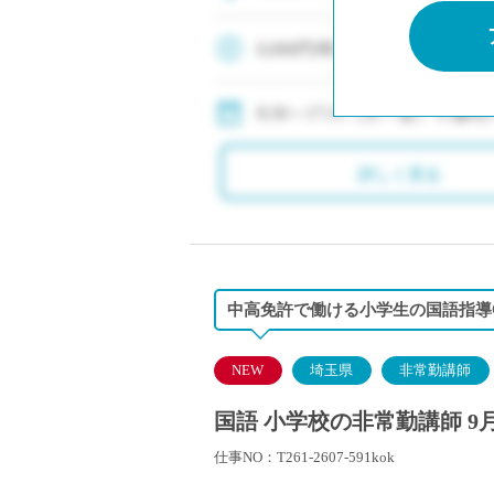
塾・予備校講師
オンライン講師
0,000円/時
幼稚園教諭・保育
◇交通費：定期代支給
日本語教師
8:30～17:15（月～金）※週
添削・校正スタッ
学校支援員
詳しく見る
広報・宣伝
一般事務
経理・会計事務
総務・人事事務
中高免許で働ける小学生の国語指導
管理・運営
営業職
NEW
埼玉県
非常勤講師
こども支援スタッ
国語 小学校の非常勤講師 9
仕事NO：T261-2607-591kok