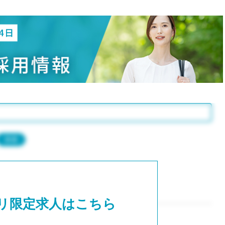
15時
土日祝
初めて
学生O
週6日
週5日
週4日
週3日
3学期
1学期
派遣
新年度
2学期
即日★
学校名
リ限定求人はこちら
紹介