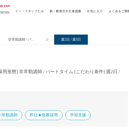
05/27UP
イー・スタッフとは
新・教育のお仕事提案
お気に入り
よくあるご質
EWORK
教員の採用
採用形態
採用
専任教諭
教育関
非常勤講師 / パー
週2日 / 週3日
常勤講師
教員か
トタイム
非常勤講師
月額固
常勤職員
業務委
非常勤職員
自社採
[採用形態]
非常勤講師
/
パートタイム
[こだわり条件]
週2日
/
アルバイト・パート
月額固
その他
月額固
正社員
駅徒歩
契約社員
駅徒歩
英語力
非常勤講師
即日★急募採用
学習支援
資格を
AMの