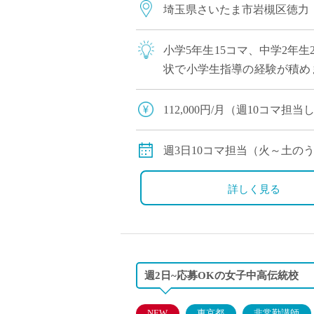
埼玉県さいたま市岩槻区徳力
小学5年生15コマ、中学2年生
状で小学生指導の経験が積め
区・東大宮周辺や近隣エリアに
112,000円/月（週10コマ
190,400円/月～（週17コ
交通費別途支給
週3日10コマ担当（火～土の
週5日17コマ担当（火～土）
※1コマ45分授業
詳しく見る
週2日~応募OKの女子中高伝統校
NEW
東京都
非常勤講師