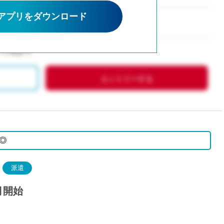
派遣
アプリをダウンロード
紹介予
士
未経験
新卒
4から相談可
フ
第二新
Iター
エントリーする
社会人
子育て
ミドル
扶養内
◎
残業少
1日4
派遣
フ
週1日
月開始
週2日
Wワー
夕方の