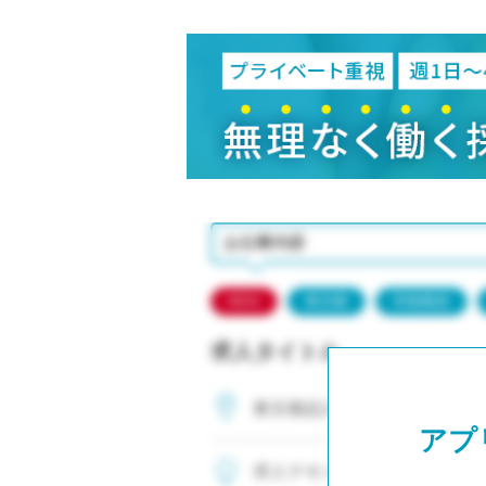
小学校教員
保健体育教員
音楽教員
美術教員
ICT支援員
実習助手
司書
カウンセラー
お仕事内容
部活動指導員
学童スタッフ
NEW
東京都
常勤職員
その他職種
求人タイトル
学習支援
チューター
東京都品川区
個別指導
アプ
ALT/AET
求人テキスト