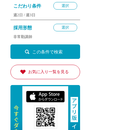
退勤
こだわり条件
選択
休
週2日 /
週3日
の転職応援
採用形態
選択
K
非常勤講師
★採用
お気に入り一覧を見る
★採用
4月★採用
★採用
急募採用
公開求人