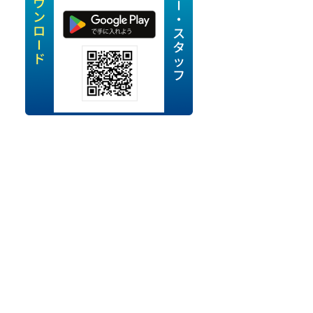
定派遣
OK
卒
ン・Uターン応援
経験を活かせる
ママ活躍中
・シニア活躍中
勤務可
時間以内
ク・副業
み