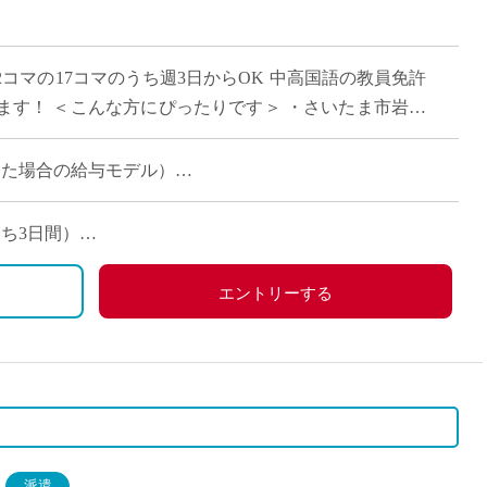
直雇用
免許不
2コマの17コマのうち週3日からOK 中高国語の教員免許
ます！ ＜こんな方にぴったりです＞ ・さいたま市岩槻
お住まいの方 ・「免許はある […]
担当した場合の給与モデル）
マ担当した場合の給与モデル）
うち3日間）
エントリーする
派遣