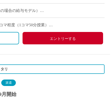
様な進路を応援 ・部活動も活発 […]
マ担当の場合の給与モデル）
マ担当の場合の給与モデル）
8コマ程度（1コマ50分授業）
保険加入対象
でご希望をお伺いしています
エントリーする
ッタリ
派遣
9月開始