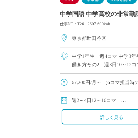
中学国語 中学高校の非常勤講
仕事NO：T261-2607-609kok
東京都世田谷区
中学1年生：週4コマ 中学3年
働き方その2 週3日10～12
提としておりますので、働き方
67,200円/月～ （6
134,400円/月～（12コマ担
交通費別途支給
週2～4日12～16コマ
中学1年生4コマ
中学3年生6コマ（2クラス）
詳しく見る