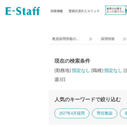
教育の仕事を
採用情報
登録の流れとメリット
もっと知りたい
EWORK TOP
コラム
地域
教科
関東
英語教員
教員採用情報のイ
採用情報
東海
社会教員
ー・スタッフ TOP
近畿
理科教員
九州
数学教員
現在の検索条件
北海道
国語教員
[勤務地]
指定なし
[職種]
指定なし
沖縄県
その他教科教員
週3日
東北
学校事務
信越
情報教員
中国
家庭科教員
人気のキーワードで絞り込む
四国
技術教員
2027年4月採用
専任教諭
北陸
養護教諭
講師（免許不問）