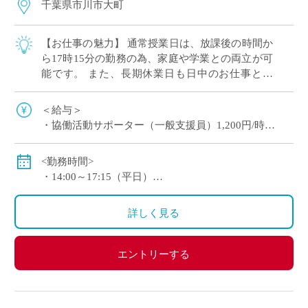
千葉県市川市大町
【お仕事の魅力】 通常授業日は、放課後の時間か
ら17時15分の勤務の為、家庭や学業との両立が可
能です。 また、長期休業日も日中のお仕事とな
り、生活リズムを崩すことなくご勤務ができま
す。 皆さん、初めて勤務される方が多いの […]
＜給与＞
・協働活動サポーター（一般支援員）1,200円/時
・地域コーディネーター（現場責任者）1,370円/時
※交通費別途支給
<勤務時間>
・14:00～17:15（平日）
例：50,400円/月 （1日3時間30分 週3日勤務）
・8:00～17:15（土曜日・長期休暇）休憩60分
※平日は学校時程によって開室時間前後します。
詳しく見る
＜待遇＞
・定年制度あり（60歳）
＜休憩時間＞
・再雇用制度あり（65歳まで/条件あり）
・勤務時間が、6時間を超え8時間以下の場合45分
エントリーする
・勤務時間が、8時間以上の場合60分