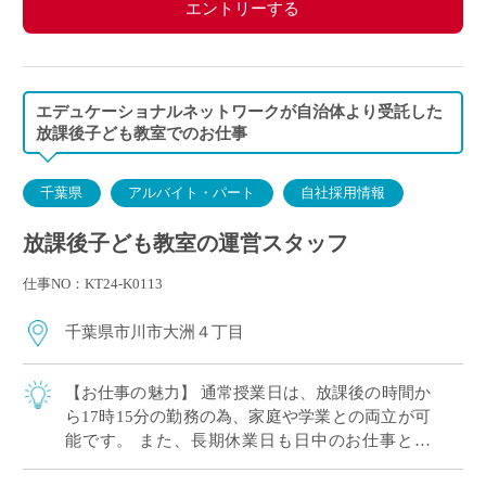
エントリーする
＜休憩＞
勤務時間が、6時間を超え8時間以下の場合45分
勤務時間が、8時間以上の場合60分
エデュケーショナルネットワークが自治体より受託した
放課後子ども教室でのお仕事
千葉県
アルバイト・パート
自社採用情報
放課後子ども教室の運営スタッフ
仕事NO：KT24-K0113
千葉県市川市大洲４丁目
【お仕事の魅力】 通常授業日は、放課後の時間か
ら17時15分の勤務の為、家庭や学業との両立が可
能です。 また、長期休業日も日中のお仕事とな
り、生活リズムを崩すことなくご勤務ができま