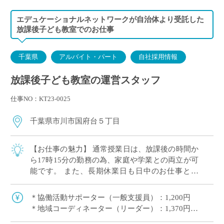
エデュケーショナルネットワークが自治体より受託した
放課後子ども教室でのお仕事
千葉県
アルバイト・パート
自社採用情報
放課後子ども教室の運営スタッフ
仕事NO：KT23-0025
千葉県市川市国府台５丁目
【お仕事の魅力】 通常授業日は、放課後の時間か
ら17時15分の勤務の為、家庭や学業との両立が可
能です。 また、長期休業日も日中のお仕事とな
り、生活リズムを崩すことなくご勤務ができま
す。 皆さん、初めて勤務される方が多いの […]
＊協働活動サポーター（一般支援員）：1,200円
＊地域コーディネーター（リーダー）：1,370円
交通費別途支給