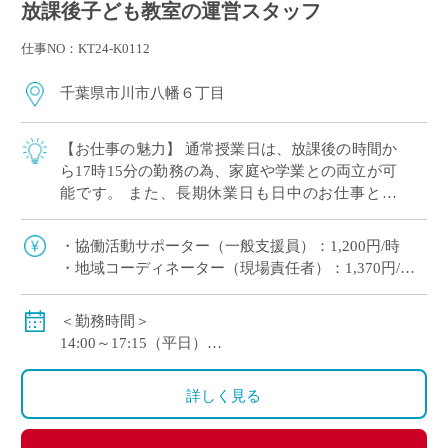
放課後子ども教室の運営スタッフ
仕事NO：KT24-K0112
千葉県市川市八幡６丁目
【お仕事の魅力】 通常授業日は、放課後の時間か
ら17時15分の勤務の為、家庭や学業との両立が可
能です。 また、長期休業日も日中のお仕事とな
り、生活リズムを崩すことなくご勤務ができま
す。 皆さん、初めて勤務される方が多いの […]
・協働活動サポーター（一般支援員）：1,200円/時
・地域コーディネーター（現場責任者）：1,370円/時
※交通費別途支給
＜勤務時間＞
例：50,400円/月 （1日3時間30分 週3日勤務）
14:00～17:15（平日）
8:00～17:15（土曜日・長期休暇）休憩60分
※平日は学校の時程によって開室時間に変動がある場
詳しく見る
合があります。
※シフト制となります