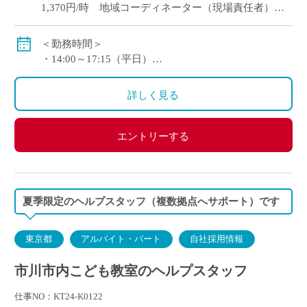
1,370円/時 地域コーディネーター（現場責任者）
※交通費別途支給
＜勤務時間＞
＜待遇＞
・14:00～17:15（平日）
・定年制度あり（60歳）
・8:00～17:15（土曜日・長期休暇）休憩60分
・再雇用制度あり（65歳まで/条件あり）
※シフト制となります
詳しく見る
＜休憩時間＞
・勤務時間が、6時間を超え8時間以下の場合45分
エントリーする
・勤務時間が、8時間以上の場合60分
夏季限定のヘルプスタッフ（複数拠点へサポート）です
東京都
アルバイト・パート
自社採用情報
市川市内こども教室のヘルプスタッフ
仕事NO：KT24-K0122