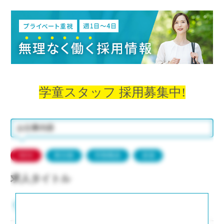
学童スタッフ
採用募集中!
お仕事内容
NEW
東京都
常勤職員
派遣
求人タイトル
東京都品川区