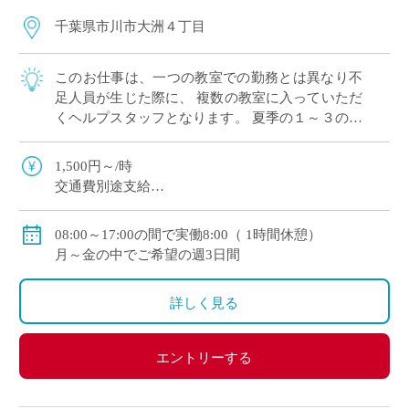
千葉県市川市大洲４丁目
このお仕事は、一つの教室での勤務とは異なり不
足人員が生じた際に、 複数の教室に入っていただ
くヘルプスタッフとなります。 夏季の１～３の条
件をすべて満たした方が対象となります。 【条
件】 １ 市川市子ども教室（16拠点）全 […]
1,500円～/時
交通費別途支給
例：144,000円/月（1日8時間 週3日勤務）
08:00～17:00の間で実働8:00（ 1時間休憩）
月～金の中でご希望の週3日間
詳しく見る
エントリーする