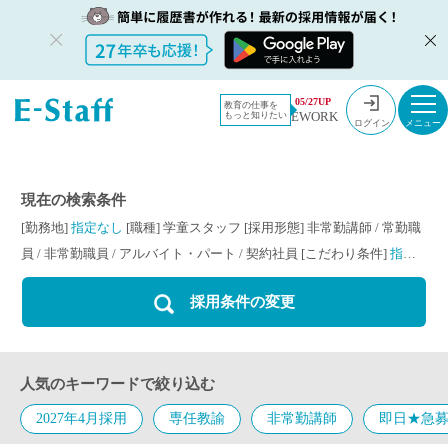
教員採用情
採用情報
学童スタッ
05/27UP
教育の仕事を
EWORK
もっと知りたい
報のイー・
フ
非常勤講師 /
ログイン
スタッフ
常勤職員 / 非
TOP
常勤職員 / ア
ルバイト・
現在の検索条件
パート / 契約
[勤務地]
指定なし
[職種]
学童スタッフ
[採用形態]
非常勤講師
/
常勤職
社員
員
/
非常勤職員
/
アルバイト・パート
/
契約社員
[こだわり条件]
指定
なし
採用条件の変更
人気のキーワードで絞り込む
2027年4月採用
専任教諭
非常勤講師
即日★急