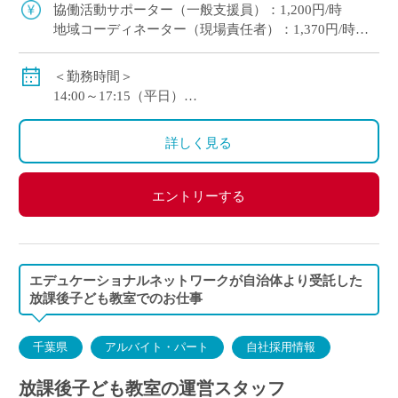
す。 皆さん、初めて勤務される方が多いの […]
協働活動サポーター（一般支援員）：1,200円/時
地域コーディネーター（現場責任者）：1,370円/時
※交通費別途支給
例：50,400円/月 （1日3時間30分 週3日勤務）
＜勤務時間＞
14:00～17:15（平日）
8:00～17:15（土曜日・長期休暇）休憩60分
※シフト制となります
詳しく見る
＜休憩時間＞
勤務時間が、6時間を超え8時間以下の場合45分
エントリーする
勤務時間が、8時間以上の場合60分
エデュケーショナルネットワークが自治体より受託した
放課後子ども教室でのお仕事
千葉県
アルバイト・パート
自社採用情報
放課後子ども教室の運営スタッフ