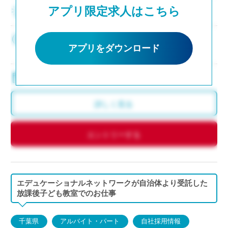
アプリ限定求人はこちら
求人テキスト
0,000円/時
アプリをダウンロード
◇交通費：定期代支給
8:30～17:15（月～金）※週4から相談可
詳しく見る
エントリーする
エデュケーショナルネットワークが自治体より受託した
放課後子ども教室でのお仕事
千葉県
アルバイト・パート
自社採用情報