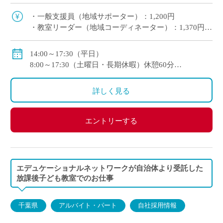
り、生活リズムを崩すことなくご勤務ができま
す。 皆さん、初めて勤務される方が多いの […]
・一般支援員（地域サポーター）：1,200円
・教室リーダー（地域コーディネーター）：1,370円
交通費別途支給
14:00～17:30（平日）
例：50,400円/月 （1日3時間30分 週3日勤務）
8:00～17:30（土曜日・長期休暇）休憩60分
※シフト制となります
詳しく見る
エントリーする
エデュケーショナルネットワークが自治体より受託した
放課後子ども教室でのお仕事
千葉県
アルバイト・パート
自社採用情報