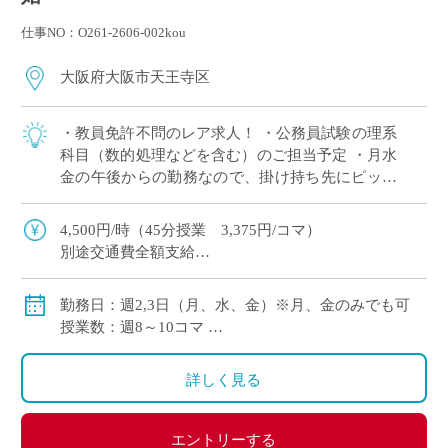
仕事NO：O261-2606-002kou
大阪府大阪市天王寺区
・教員免許不問のレア求人！ ・公務員試験の理系
科目（数的処理などを含む）のご担当予定 ・月水
金の午後からの勤務なので、掛け持ち先にピッタ
リ！ ・テスト作成や成績処理は担当ではないの
で、授業に集中できる環境！ ・JRや大阪 […]
4,500円/時（45分授業 3,375円/コマ）
別途交通費全額支給
勤務日：週2,3日（月、水、金）※月、金のみでも可
授業数：週8～10コマ
勤務時間：月（13:30～16:40）、水（13:30～
15:00）、金（13:30～16:40）
詳しく見る
授業期間：10/1～11/15、12/1～12/15、1/7～3/15
エントリーする