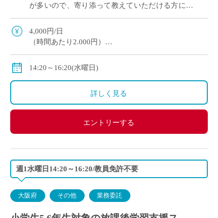
が多いので、寄り添って教えていただける方にオ
ススメです。 マイカー通勤OK（交通費補助あ
り）※一部マイカー不可の学校あり
4,000円/日
（時間あたり2.000円）
交通費全額支給
＊業務委託契約の報酬モデルを記載しています。
14:20～16:20(水曜日)
詳しく見る
エントリーする
週1水曜日14:20～16:20/教員免許不要
大阪府
その他
業務委託
小学生5,6年生対象の放課後学習支援ス