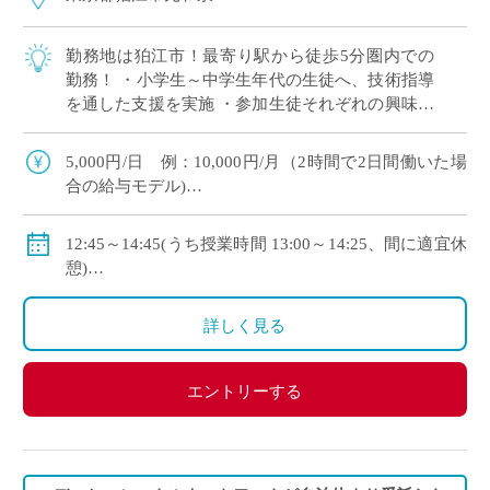
勤務地は狛江市！最寄り駅から徒歩5分圏内での
勤務！ ・小学生～中学生年代の生徒へ、技術指導
を通した支援を実施 ・参加生徒それぞれの興味や
能力に応じた活動をお任せ レア募集！全8回限定
のお仕事です！ ・12月スタート・3月 […]
5,000円/日 例：10,000円/月（2時間で2日間働いた場
合の給与モデル)
交通費別途支給(1,500円/日まで)
12:45～14:45(うち授業時間 13:00～14:25、間に適宜休
憩)
［勤務日］
詳しく見る
2026年 12月7日、12月22日
2027年 1月19日、1月26日、2月1日、2月8日、2月16
日、3月9日
エントリーする