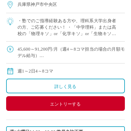
兵庫県神戸市中央区
・塾でのご指導経験ある方や、理科系大学出身者
の方、ご応募ください！ ・「中学理科」または高
校の「物理キソ」or「化学キソ」or「生物キソ」
のいずれか1科目が担当できればOK ・教員免許不
問（臨時免許・特別免許等 発行予定 […]
45,600～91,200円/月（週4～8コマ担当の場合の月額モ
デル給与）
交通費：別途全額支給
※ご勤務スタート時期によって、初月の給与は日割計
週1～2日4～8コマ
算になります。
詳しく見る
エントリーする