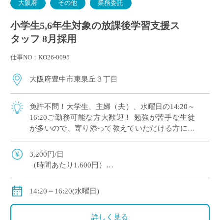
大阪府
その他
業務委託
小学生5,6年生対象の放課後学習支援ス
タッフ 8月採用
仕事NO：KO26-0095
大阪府豊中市東泉丘３丁目
免許不問！大学生、主婦（夫）、水曜日の14:20～
16:20ご勤務可能な方大歓迎！ 勉強が苦手な生徒
が多いので、寄り添って教えていただける方にオ
ススメです。 マイカー通勤OK（交通費補助あ
り）※一部マイカー不可の学校あり
3,200円/日
（時間あたり1.600円）
交通費全額支給
＊業務委託契約の報酬モデルを記載しています。
14:20～16:20(水曜日)
詳しく見る