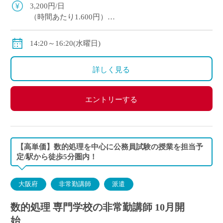
り）※一部マイカー不可の学校あり
3,200円/日
（時間あたり1.600円）
交通費全額支給
＊業務委託契約の報酬モデルを記載しています。
14:20～16:20(水曜日)
詳しく見る
エントリーする
【高単価】数的処理を中心に公務員試験の授業を担当予
定/駅から徒歩5分圏内！
大阪府
非常勤講師
派遣
数的処理 専門学校の非常勤講師 10月開
始