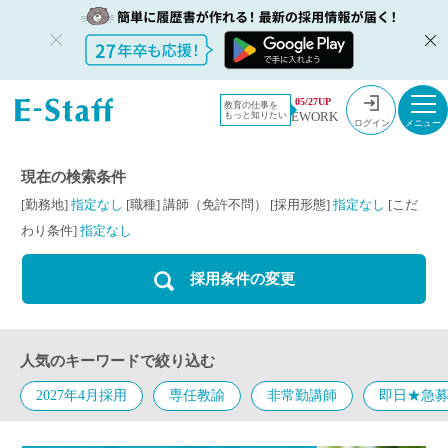
教員採用情
採用情報
講師（免許
05/27UP
教育の仕事を
EWORK
もっと知りたい
報のイー・
不問）
ログイン
スタッフ
TOP
現在の検索条件
[勤務地]
指定なし
[職種]
講師（免許不問）
[採用形態]
指定なし
[こだ
わり条件]
指定なし
採用条件の変更
人気のキーワードで絞り込む
2027年4月採用
専任教諭
非常勤講師
即日★急