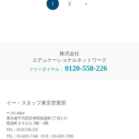
1
2
»
株式会社
エデュケーショナルネットワーク
0120-558-226
フリーダイヤル：
アプリに切り替えてみませんか
会員登録なしですぐ使える！
アプリ限定のコラムを配信中！
イー・スタッフ東京営業所
〒101-0064
東京都千代田区神田猿楽町1丁目5-15
Web版で続行
アプリに切り替え
猿楽町ＳＳビル 3階・4階
TEL：0120-558-226
TEL：03-6281-7346
FAX：03-6281-7369