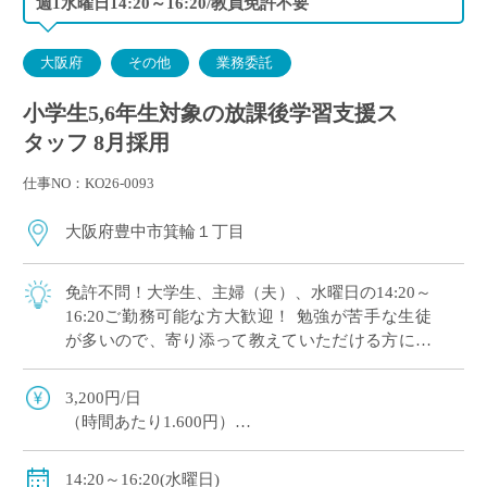
週1水曜日14:20～16:20/教員免許不要
大阪府
その他
業務委託
小学生5,6年生対象の放課後学習支援ス
タッフ 8月採用
仕事NO：KO26-0093
大阪府豊中市箕輪１丁目
免許不問！大学生、主婦（夫）、水曜日の14:20～
16:20ご勤務可能な方大歓迎！ 勉強が苦手な生徒
が多いので、寄り添って教えていただける方にオ
ススメです。 マイカー通勤OK（交通費補助あ
り）※一部マイカー不可の学校あり
3,200円/日
（時間あたり1.600円）
交通費全額支給
＊業務委託契約の報酬モデルを記載しています。
14:20～16:20(水曜日)