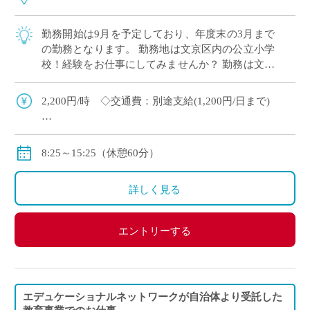
勤務開始は9月を予定しており、年度末の3月まで
の勤務となります。 勤務地は文京区内の公立小学
校！経験をお仕事にしてみませんか？ 勤務は文京
区内の指定された5つの小学校を担当していただ
く予定です。 ・週1日の学校を5校担当 […]
2,200円/時 ◇交通費：別途支給(1,200円/日まで)
▽給与モデル
例- 2,200円×6時間×5日/週×4週間＝264,000円
8:25～15:25（休憩60分）
詳しく見る
エントリーする
エデュケーショナルネットワークが自治体より受託した