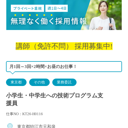
講師（免許不問）
採用募集中!
月1回～3回×2時間×お昼のお仕事！
東京都
その他
業務委託
小学生・中学生への技術プログラム支
援員
仕事NO：KT26-H0116
東京都狛江市元和泉