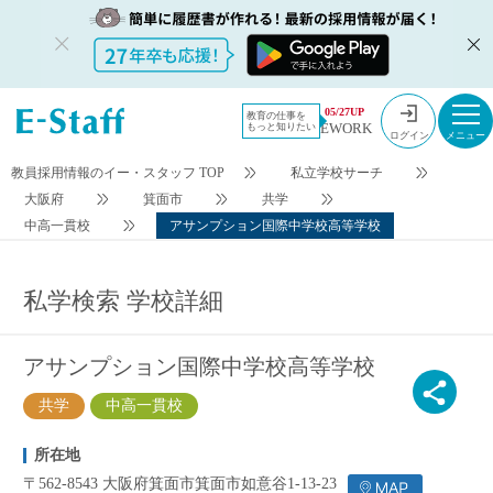
今すぐ登録
検索条件変更
05/27UP
教育の仕事を
EWORK
もっと知りたい
ログイン
教員採用情報のイー・スタッフ TOP
私立学校サーチ
大阪府
箕面市
共学
中高一貫校
アサンプション国際中学校高等学校
私学検索 学校詳細
アサンプション国際中学校高等学校
共学
中高一貫校
所在地
〒562-8543 大阪府箕面市箕面市如意谷1-13-23