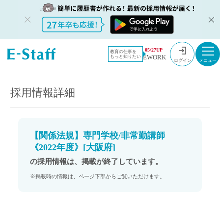
教員採用情
採用情報
05/27UP
教育の仕事を
EWORK
もっと知りたい
報のイー・
【関係法規】専門学校/非常勤講師《2022年度》[大阪府]
ログイン
スタッフ
TOP
採用情報詳細
【関係法規】専門学校/非常勤講師
《2022年度》[大阪府]
の採用情報は、掲載が終了しています。
※掲載時の情報は、ページ下部からご覧いただけます。