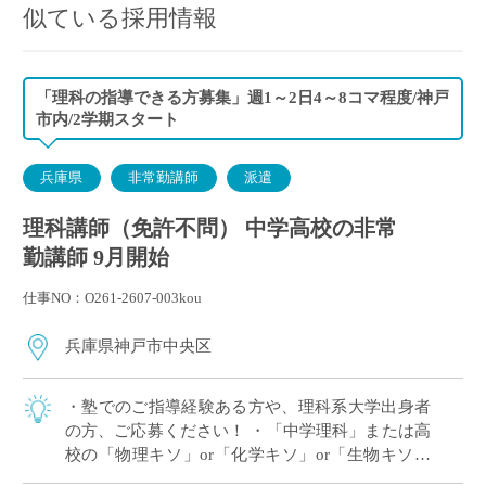
似ている採用情報
「理科の指導できる方募集」週1～2日4～8コマ程度/神戸
市内/2学期スタート
兵庫県
非常勤講師
派遣
理科講師（免許不問） 中学高校の非常
勤講師 9月開始
仕事NO：O261-2607-003kou
兵庫県神戸市中央区
・塾でのご指導経験ある方や、理科系大学出身者
の方、ご応募ください！ ・「中学理科」または高
校の「物理キソ」or「化学キソ」or「生物キソ」
のいずれか1科目が担当できればOK ・教員免許不