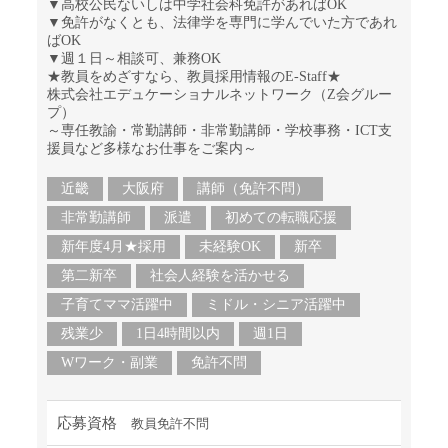
▼高校公民ないしは中学社会科免許があればOK
▼免許がなくとも、法律学を専門に学んでいた方であれ
ばOK
▼週１日～相談可、兼務OK
★教員をめざすなら、教員採用情報のE-Staff★
株式会社エデュケーショナルネットワーク（Z会グルー
プ）
～専任教諭・常勤講師・非常勤講師・学校事務・ICT支
援員など多様なお仕事をご案内～
近畿
大阪府
講師（免許不問）
非常勤講師
派遣
初めての転職応援
新年度4月★採用
未経験OK
新卒
第二新卒
社会人経験を活かせる
子育てママ活躍中
ミドル・シニア活躍中
残業少
1日4時間以内
週1日
Wワーク・副業
免許不問
応募資格
教員免許不問