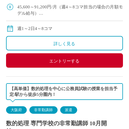
問（臨時免許・特別免許等 発行予定 […]
45,600～91,200円/月（週4～8コマ担当の場合の月額モ
デル給与）
交通費：別途全額支給
※ご勤務スタート時期によって、初月の給与は日割計
週1～2日4～8コマ
算になります。
詳しく見る
エントリーする
【高単価】数的処理を中心に公務員試験の授業を担当予
定/駅から徒歩5分圏内！
大阪府
非常勤講師
派遣
数的処理 専門学校の非常勤講師 10月開