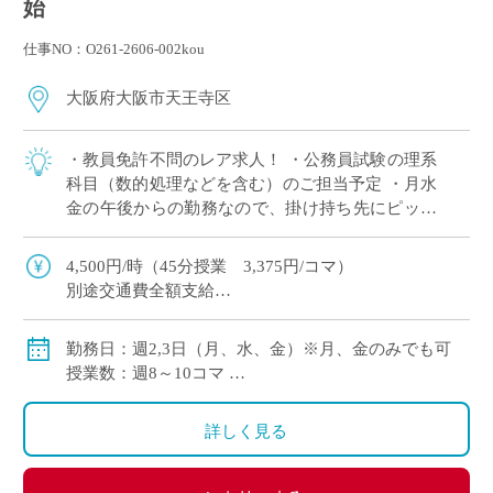
始
仕事NO：O261-2606-002kou
大阪府大阪市天王寺区
・教員免許不問のレア求人！ ・公務員試験の理系
科目（数的処理などを含む）のご担当予定 ・月水
金の午後からの勤務なので、掛け持ち先にピッタ
リ！ ・テスト作成や成績処理は担当ではないの
で、授業に集中できる環境！ ・JRや大阪 […]
4,500円/時（45分授業 3,375円/コマ）
別途交通費全額支給
勤務日：週2,3日（月、水、金）※月、金のみでも可
授業数：週8～10コマ
勤務時間：月（13:30～16:40）、水（13:30～
15:00）、金（13:30～16:40）
詳しく見る
授業期間：10/1～11/15、12/1～12/15、1/7～3/15