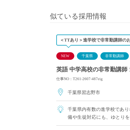
小学校教員
保健体育教員
似ている採用情報
音楽教員
美術教員
ICT支援員
＜TTあり＞進学校で非常勤講師の
実習助手
司書
NEW
千葉県
非常勤講師
カウンセラー
英語 中学高校の非常勤講師 
部活動指導員
仕事NO：T261-2607-487eig
学童スタッフ
その他職種
千葉県習志野市
学習支援
チューター
千葉県内有数の進学校であり
個別指導
備や生徒対応にも、ゆとりを持
ALT/AET
期/高3：授業なし）