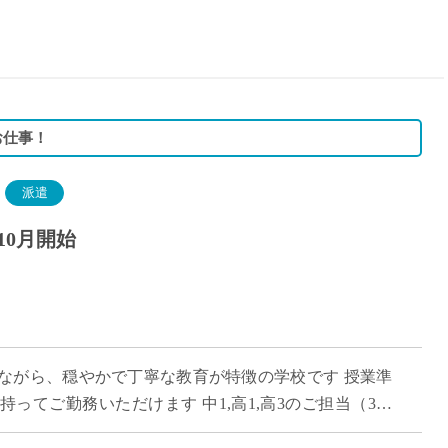
15時
土日祝
初めて
学生O
週6日
お仕事！
週5日
週4日
派遣
週3日
10月開始
3学期
1学期
新年度
2学期
即日★
ながら、穏やかで丁寧な教育が特徴の学校です 授業準
学校名
ってご勤務いただけます 中1,高1,高3のご担当（3学
紹介