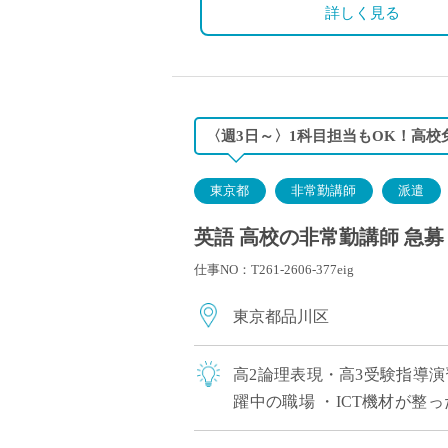
詳しく見る
〈週3日～〉1科目担当もOK！高校
東京都
非常勤講師
派遣
英語 高校の非常勤講師 急募
仕事NO：T261-2606-377eig
東京都品川区
高2論理表現・高3受験指導演
躍中の職場 ・ICT機材が整
イロノート使用あり） 今まで