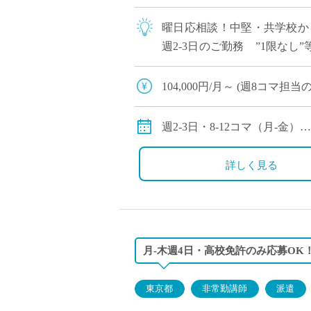
曜日応相談！中堅・共学校か
週2-3日のご勤務 ”1限なし
は問いません 基礎レベルから丁
104,000円/月～ (週8コ
156,000円/月～ (週12
週2-3日・8-12コマ（月-金）
※コマ数応相談
詳しく見る
月-木週4日・高校免許のみ応募OK
東京都
非常勤講師
派遣