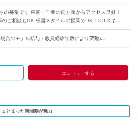
直雇用
らの募集です 東京・千葉の両方面からアクセス良好！
免許不
”等のご相談もOK 板書スタイルの授業でOK！ICTスキル
 […]
マ担当の場合のモデル給与・教員経験年数により変動)
コマ担当の場合のモデル給与・教員経験年数により変動)
エントリーする
！まとまった時間割が魅力