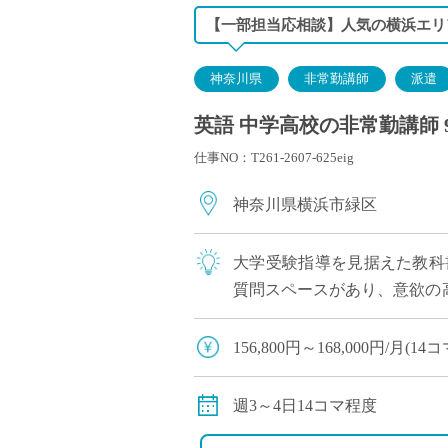
【一部担当応相談】人気の横浜エリ
神奈川県
非常勤講師
派遣
英語 中学高校の非常勤講師 
仕事NO：T261-2607-625eig
神奈川県横浜市緑区
大学受験指導を見据えた教科
質問スペースがあり、意欲の高
ポート！ 英語教育に熱意の
156,800円～168,000円/月
※コマ数・教員経験年数によ
※交通費全額支給
週3～4日14コマ程度