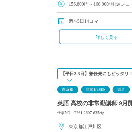
塾・予備校講師
156,800円～168,000/月(
オンライン講師
※交通費別途支給
幼稚園教諭・保育
※12月や年明けも月額固定で
週4-5日14コマ
日本語教師
添削・校正スタッ
詳しく見る
学校支援員
広報・宣伝
一般事務
経理・会計事務
【平日2-3日】兼任先にもピッタリ！
総務・人事事務
管理・運営
東京都
非常勤講師
派遣
営業職
英語 高校の非常勤講師 9月
こども支援スタッ
仕事NO：T261-2607-635eig
東京都江戸川区