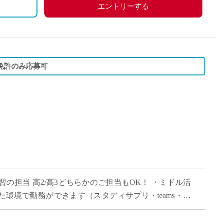
エントリーする
免許のみ応募可
習の担当 高2/高3どちらかのご担当もOK！ ・ミドル活
った環境で勤務ができます（スタディサプリ・teams・ロ
の自身の経験を活かして、 […]