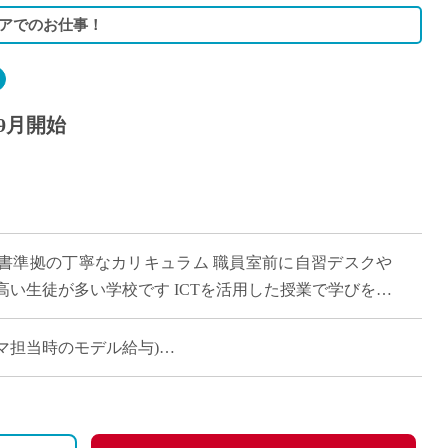
アでのお仕事！
9月開始
書準拠の丁寧なカリキュラム 職員室前に自習デスクや
い生徒が多い学校です ICTを活用した授業で学びをサ
ある先生を募集します
(14コマ担当時のモデル給与)
り変動