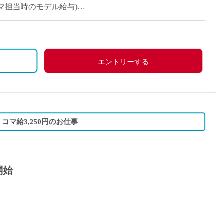
派遣
週14コマ担当時のモデル給与)
紹介予
士
未経験
安定収入
新卒
フ
第二新
エントリーする
Iター
社会人
子育て
ミドル
コマ給3,250円のお仕事
扶養内
残業少
1日4
開始
フ
週1日
週2日
Wワー
夕方の