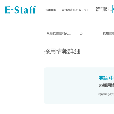
教育の仕事を
採用情報
登録の流れとメリット
もっと知りたい
EWORK TOP
コラム
地域
教科
関東
英語教員
教員採用情報のイ
採用情
東海
社会教員
ー・スタッフ TOP
近畿
理科教員
採用情報詳細
九州
数学教員
北海道
国語教員
沖縄県
その他教科教員
東北
学校事務
英語 
信越
情報教員
の採用
中国
家庭科教員
※掲載時の
四国
技術教員
北陸
養護教諭
講師（免許不問）