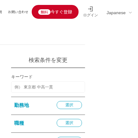
今すぐ登録
問
お問い合わせ
ログイン
Educators’ interview
採用情報一覧
区分
連企業
らの転職者活躍中
定給30万円以上
検索条件を変更
託
用情報
キーワード
定給25万円以上
定給20万円以上
10分以内
勤務地
選択
5分以内
を活かす
職種
選択
活かす
み