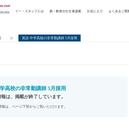
05/27UP
イー・スタッフとは
新・教育のお仕事提案
お気に入り
よくあるご質
EWORK
教員の採用
採用形態
採用
専任教諭
教育関
報
英語 中学高校の非常勤講師 5月採用
常勤講師
教員か
非常勤講師
月額固
常勤職員
業務委
非常勤職員
自社採
アルバイト・パート
月額固
その他
月額固
中学高校の非常勤講師 5月採用
正社員
駅徒歩
情報は、掲載が終了しています。
契約社員
駅徒歩
情報は、ページ下部からご覧いただけます。
英語力
資格を
AMの