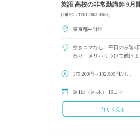
英語 高校の非常勤講師 9月
仕事NO：T261-2608-636eig
東京都中野区
空きコマなし！平日のみ週4日
わり メリハリつけて働けま
多いです 長くご勤務されて
179,200円～192,000円/月
※16コマ担当の場合のモデ
週4日（月-木） 16コマ
詳しく見る