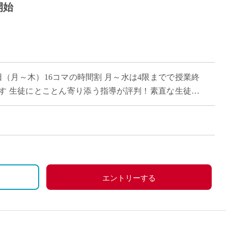
開始
（月～木）16コマの時間割 月～水は4限までで授業終
す 生徒にとことん寄り添う指導が評判！素直な生徒が
いる先生が多い学校
ル給与・経験年数により変動
エントリーする