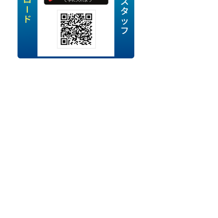
定派遣
OK
卒
ン・Uターン応援
経験を活かせる
ママ活躍中
・シニア活躍中
勤務可
時間以内
ク・副業
み