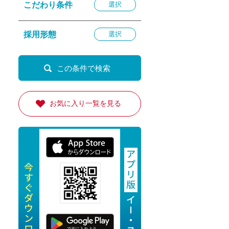
こだわり条件
選択
退勤
休
採用形態
選択
の転職応援
K
お気に入り一覧を見る
★採用
★採用
4月★採用
★採用
急募採用
公開求人