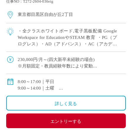
仕事NO：T272-2604-036eig
東京都目黒区自由が丘2丁目
・全クラスホワイトボード,電子黒板配備 Google
Workspace for EducationやSTEAM 教育 ・PG（プ
ログレス）・AD（アドバンス）・AC（アカデミ
ック）3コース制を敷き 2年次から文系・理系 […]
230,000円/月～(四大新卒未経験の場合)
※月額固定・教員経験年数により変動
交通費全額支給
8:00～17:00｜平日
9:00～14:00｜土曜
休憩：60分
詳しく見る
エントリーする