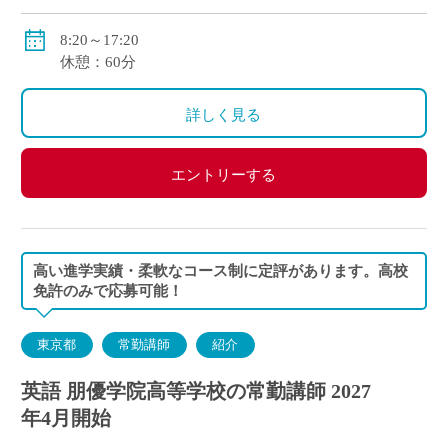
●通勤手当：実費支給（上限：50,000円）
8:20～17:20
●その他手当：扶養手当・職務手当・役職手当
休憩：60分
●賞与：学院規定による
●昇給：学院規定による
詳しく見る
●保険等：私学共済、労災保険、雇用保険
エントリーする
高い進学実績・柔軟なコース制に定評があります。高校
免許のみで応募可能！
東京都
常勤講師
紹介
英語 朋優学院高等学校の常勤講師 2027
年4月開始