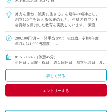
東京都文京区白山5丁目
努力を重ね、誠実に生きる」を建学の精神とし、
創立120年を超える伝統のもと、生徒の自立と社
会貢献を目指した教育を実践しています。 素直で
おっとりとした気質の生徒が多く、伸びやかで落
ち着いた校風です。
280,100円/月～（諸手当含む）※22歳、令和8年度
年収4,741,000円程度
【モデル給与】30歳：月給 353,010円（基本給324,700
8:15～16:45（休憩45分）
円） 年収5,989,000円程度
※休日：日曜・祝日、週１回休日、創立記念日、夏季
【モデル給与】35歳：月給 418,370円（基本給386,300
休暇、年末年始休暇等
円） 年収7,106,000円程度
※年間休日数126日（令和8年度）
詳しく見る
・通勤手当：有り（5万円まで）
・その他手当：有り
・賞与：有り(年3回・令和7年度 5.40ヶ月)
エントリーする
・昇給：有り
・保険など：日本私立学校振興・共済事業団（健康保
険・厚生年金）、雇用保険、労災保険