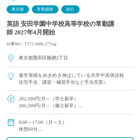
東京都
常勤講師
紹介
英語 安田学園中学校高等学校の常勤講
師 2027年4月開始
仕事NO：T272-2606-277eig
東京都墨田区横網2丁目
進学実績をめきめき伸ばしている共学中高併設校
住宅手当、講習・補習手当など手当充実♪
282,500円/月～（学士新卒）
286,500円/月～（修士新卒）
住宅手当・超過手当・講習補習手当有
賞与年2回（実績/年間5.2ヶ月+100,000円※新規採用者/
8:00～17:00（月～土）
年間3.53ヶ月）
休憩60分
週休2日