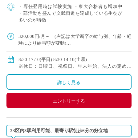
・専任登用時は試験実施 ・東大合格者も増加中
・部活動も盛んで文武両道を達成している生徒が
多いのが特徴
320,000円/月～ (左記は大学新卒の給与例、年齢・経
験により給与額が変動)
※261,000円/月～＋59,000円/月（固定残業手当）※私
学共済加入有※交通費全額支給
8:30-17:10(平日) 8:30-14:10(土曜)
※休日：日曜日、祝祭日、年末年始、法人の定めた
日 ※年間休日122日以上
詳しく見る
エントリーする
23区内3駅利用可能、最寄り駅徒歩6分の好立地