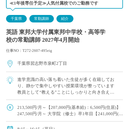
≪1年後専任予定≫人気付属校でのご勤務です
千葉県
常勤講師
紹介
英語 東邦大学付属東邦中学校・高等学
校の常勤講師 2027年4月開始
仕事NO：T272-2607-495eig
千葉県習志野市泉町2丁目
進学意識の高い落ち着いた生徒が多く在籍してお
り、静かで集中しやすい授業環境が整っています
教員として“教える”ことにしっかりと向き合える
職場です こんな方が勤務しています ・出産後、
育児をしながら教壇復帰された先生 ・副 […]
213,500円/月～【207,000円(基本給)：6,500円(住居)】
247,500円/月～ 大学院（修士）卒1年目【241,000円(基
本),6,500 円(住居)】
賞与：あり（年2回・年間計5.78ヶ月分）