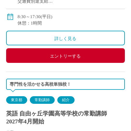
交通費別途支給
賞与年間2回
社会保険、労働保険、雇用保険
8:30～17:30(平日)
休憩：1時間
〈モデル年収〉
420万円（新卒・学部卒）、428万円（新卒・院卒）
詳しく見る
450万円（30歳・学部卒）、630万円（40歳・学部卒）
エントリーする
専門性を活かせる高校単独校！
東京都
常勤講師
紹介
英語 自由ヶ丘学園高等学校の常勤講師
2027年4月開始