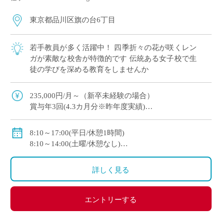
東京都品川区旗の台6丁目
若手教員が多く活躍中！ 四季折々の花が咲くレン
ガが素敵な校舎が特徴的です 伝統ある女子校で生
徒の学びを深める教育をしませんか
235,000円/月～（新卒未経験の場合）
賞与年3回(4.3カ月分※昨年度実績)
社会保険完備（私学共済加入）
8:10～17:00(平日/休憩1時間)
大学新卒者の場合 年収4,600,000円程度
8:10～14:00(土曜/休憩なし)
大学院卒者の場合 年収5,000,000円程度
休日：火・木・金曜日から１日のフリーデイ、日曜
日、祝祭日、および学校の定める休日
詳しく見る
エントリーする