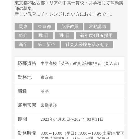
東京都23区西部エリアの中高一貫校・共学校にて常勤講
師の募集。
新しい教育にチャレンジしたい方におすすめです。
関東
東京都
英語教員
常勤講師
紹介
週5日
週6日
新年度4月★採用
新卒
第二新卒
社会人経験を活かせる
応募資格
中学高校「英語」教員免許取得者（見込者）
勤務地
東京都
職種
英語
雇用形態
常勤講師
期間
2023年04月01日〜2024年03月31日
勤務時間
8:00～16:00（平日）/8:00～13:00(土曜)※変形
労働時間制あり 休日：日曜、祝祭日