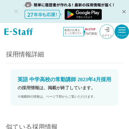
教員採用情
採用情報
05/27UP
教育の仕事を
EWORK
もっと知りたい
報のイー・
英語 中学高校の常勤講師 2023年4月採用
ログイン
スタッフ
TOP
採用情報詳細
英語 中学高校の常勤講師 2023年4月採用
の採用情報は、掲載が終了しています。
※掲載時の情報は、ページ下部からご覧いただけます。
似ている採用情報