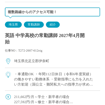
複数路線からのアクセス可能！
埼玉県
常勤講師
紹介
英語 中学高校の常勤講師 2027年4月開
始
仕事NO：T272-2607-612eig
埼玉県北足立郡伊奈町
・車通勤OK ・年間112日休⽇（令和6年度実績）
の働きやすい勤務体系 ・受験指導にも力を入れた
い方歓迎（国公立・難関私大への指導力が求めら
れる学校） ・専任教諭への登用制度あり
211,662円/月～学士・新卒者の場合
227,592円/月～修士・新卒者の場合