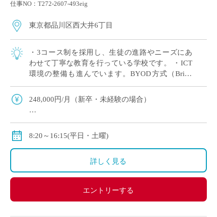
仕事NO：T272-2607-493eig
東京都品川区西大井6丁目
・3コース制を採用し、生徒の進路やニーズにあ
わせて丁寧な教育を行っている学校です。 ・ICT
環境の整備も進んでいます。BYOD方式（Bring
your own device 自身の端末を持ち込んで使用す
る）を導入してお […]
248,000円/月（新卒・未経験の場合）
〈モデル年収〉
380万円(22歳),450万円(25歳),570万円(35歳)
8:20～16:15(平日・土曜)
（いずれも副担任・部活動顧問を担当した場合）
賞与あり、年間2回計5.6～6.0カ月分(昨年度実績)
詳しく見る
私学共済加入可能。
エントリーする