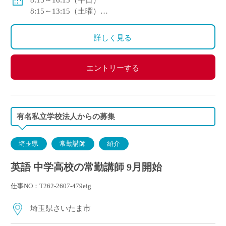
8:15～16:15（平日）
8:15～13:15（土曜）
<モデル月収>
※1年変形労働時間制を採用
246,100円/月～：大学卒2年目
詳しく見る
267,800円/月～：大学院（修士）卒2年目
エントリーする
有名私立学校法人からの募集
埼玉県
常勤講師
紹介
英語 中学高校の常勤講師 9月開始
仕事NO：T262-2607-479eig
埼玉県さいたま市