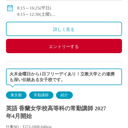
諸手当あり
8:15～16:25(平日)
賞与あり(年3回・2.5ヶ月分)
8:15～12:30(土曜)
社会保険加入
休日：日曜日、国民の祝日、第2,4土曜日
詳しく見る
エントリーする
火木金曜日から1日フリーデイあり！立教大学との連携
も深い伝統ある女子校です。
東京都
常勤講師
紹介
英語 香蘭女学校高等科の常勤講師 2027
年4月開始
仕事NO：T272-2608-640eig