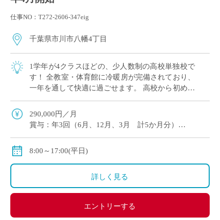
仕事NO：T272-2606-347eig
千葉県市川市八幡4丁目
1学年が4クラスほどの、少人数制の高校単独校で
す！ 全教室・体育館に冷暖房が完備されており、
一年を通して快適に過ごせます。 高校から初めて
運動部に入る生徒にも丁寧に指導できるよう、各
部活に複数顧問制を採用しています。 常 […]
290,000円／月
賞与：年3回（6月、12月、3月 計5か月分）
交通費別途支給
住宅手当等の諸手当あり
8:00～17:00(平日)
詳しく見る
エントリーする