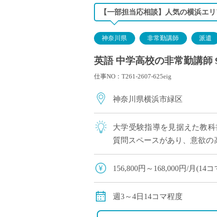
【一部担当応相談】人気の横浜エリ
神奈川県
非常勤講師
派遣
英語 中学高校の非常勤講師 
仕事NO：T261-2607-625eig
神奈川県横浜市緑区
大学受験指導を見据えた教科
質問スペースがあり、意欲の高
ポート！ 英語教育に熱意の
156,800円～168,000円/月
※コマ数・教員経験年数によ
※交通費全額支給
週3～4日14コマ程度