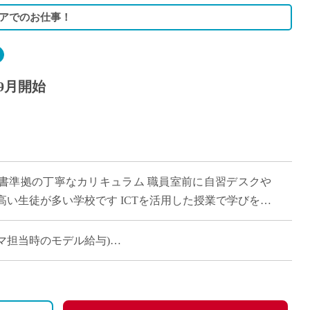
アでのお仕事！
9月開始
書準拠の丁寧なカリキュラム 職員室前に自習デスクや
い生徒が多い学校です ICTを活用した授業で学びをサ
ある先生を募集します
(14コマ担当時のモデル給与)
り変動