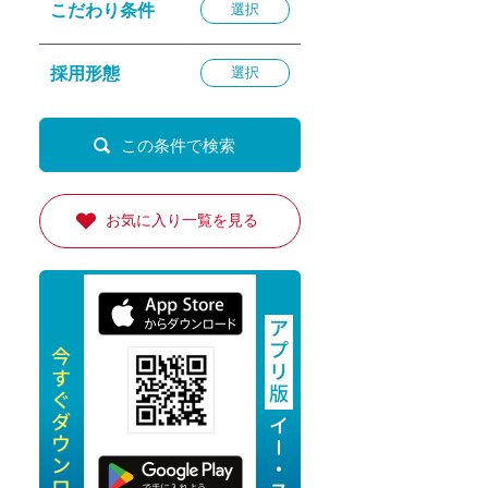
こだわり条件
選択
退勤
休
採用形態
選択
の転職応援
K
お気に入り一覧を見る
★採用
★採用
4月★採用
★採用
急募採用
公開求人