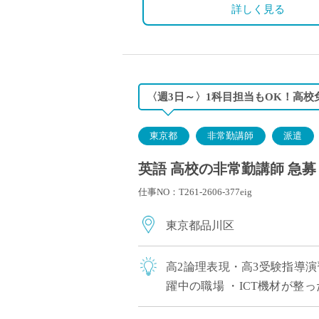
詳しく見る
〈週3日～〉1科目担当もOK！高校
東京都
非常勤講師
派遣
英語 高校の非常勤講師 急募
仕事NO：T261-2606-377eig
東京都品川区
高2論理表現・高3受験指導演
躍中の職場 ・ICT機材が整
イロノート使用あり） 今まで