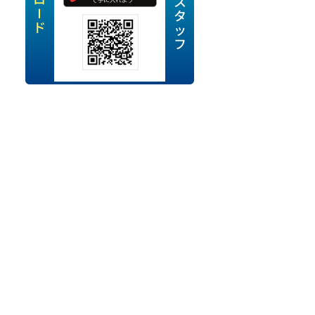
定派遣
OK
卒
ン・Uターン応援
経験を活かせる
ママ活躍中
・シニア活躍中
勤務可
時間以内
ク・副業
み