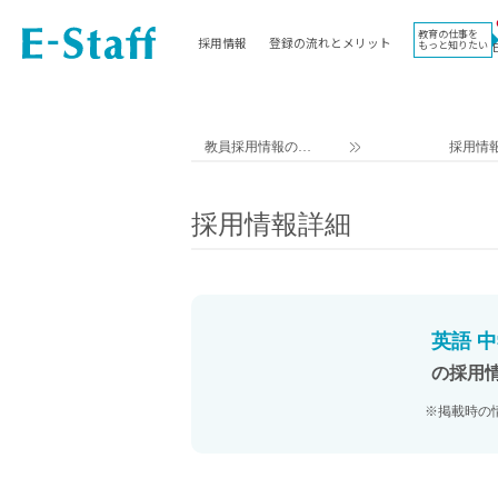
教育の仕事を
採用情報
登録の流れとメリット
もっと知りたい
EWORK TOP
コラム
地域
教科
関東
英語教員
教員採用情報のイ
採用情
東海
社会教員
ー・スタッフ TOP
近畿
理科教員
採用情報詳細
九州
数学教員
北海道
国語教員
沖縄県
その他教科教員
東北
学校事務
英語 
信越
情報教員
の採用
中国
家庭科教員
※掲載時の
四国
技術教員
北陸
養護教諭
講師（免許不問）