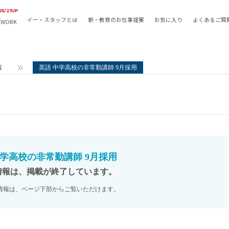
05/27UP
イー・スタッフとは
新・教育のお仕事提案
お気に入り
よくあるご質
EWORK
教員の採用
採用形態
採用
専任教諭
教育関
報
英語 中学高校の非常勤講師 9月採用
常勤講師
教員か
非常勤講師
月額固
常勤職員
業務委
非常勤職員
自社採
アルバイト・パート
月額固
その他
月額固
中学高校の非常勤講師 9月採用
正社員
駅徒歩
情報は、掲載が終了しています。
契約社員
駅徒歩
情報は、ページ下部からご覧いただけます。
英語力
資格を
AMの