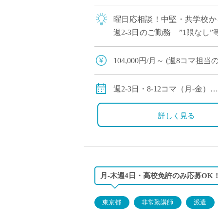
曜日応相談！中堅・共学校か
週2-3日のご勤務 ”1限なし
は問いません 基礎レベルから丁
104,000円/月～ (週8コ
156,000円/月～ (週12
週2-3日・8-12コマ（月-金）
※コマ数応相談
詳しく見る
月-木週4日・高校免許のみ応募OK
東京都
非常勤講師
派遣