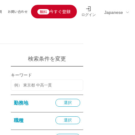
今すぐ登録
問
お問い合わせ
ログイン
Educators’ interview
採用情報一覧
区分
連企業
らの転職者活躍中
定給30万円以上
検索条件を変更
託
用情報
キーワード
定給25万円以上
定給20万円以上
10分以内
勤務地
選択
5分以内
を活かす
職種
選択
活かす
み