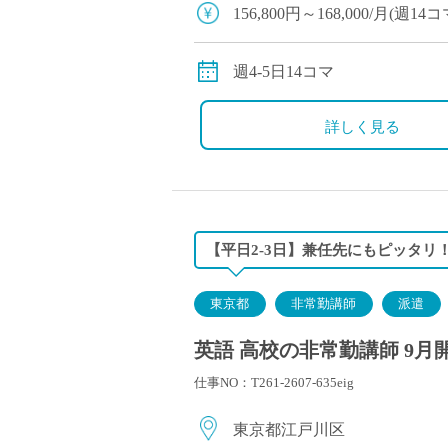
塾・予備校講師
156,800円～168,000/月(
オンライン講師
※交通費別途支給
幼稚園教諭・保育
※12月や年明けも月額固定で
週4-5日14コマ
日本語教師
添削・校正スタッ
詳しく見る
学校支援員
広報・宣伝
一般事務
経理・会計事務
【平日2-3日】兼任先にもピッタリ！
総務・人事事務
管理・運営
東京都
非常勤講師
派遣
営業職
英語 高校の非常勤講師 9月
こども支援スタッ
仕事NO：T261-2607-635eig
東京都江戸川区