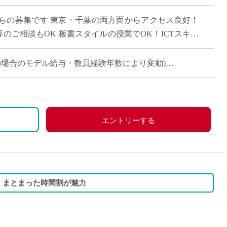
直雇用
らの募集です 東京・千葉の両方面からアクセス良好！
免許不
”等のご相談もOK 板書スタイルの授業でOK！ICTスキル
 […]
マ担当の場合のモデル給与・教員経験年数により変動)
コマ担当の場合のモデル給与・教員経験年数により変動)
エントリーする
！まとまった時間割が魅力