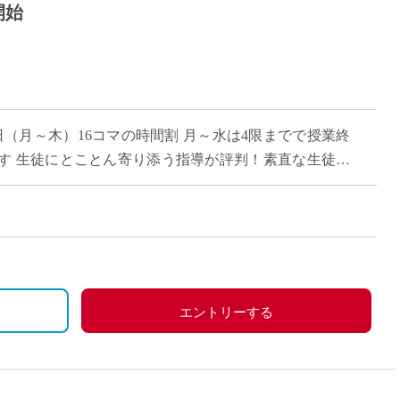
開始
（月～木）16コマの時間割 月～水は4限までで授業終
す 生徒にとことん寄り添う指導が評判！素直な生徒が
いる先生が多い学校
ル給与・経験年数により変動
エントリーする