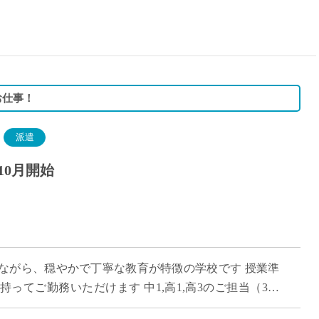
15時
土日祝
初めて
学生O
週6日
お仕事！
週5日
週4日
派遣
週3日
10月開始
3学期
1学期
新年度
2学期
即日★
ながら、穏やかで丁寧な教育が特徴の学校です 授業準
学校名
ってご勤務いただけます 中1,高1,高3のご担当（3学
紹介