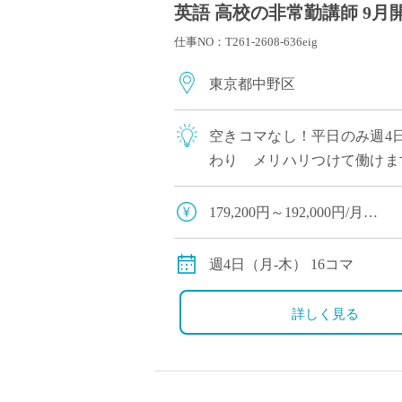
英語 高校の非常勤講師 9月
仕事NO：T261-2608-636eig
東京都中野区
空きコマなし！平日のみ週4日
わり メリハリつけて働けま
多いです 長くご勤務されて
179,200円～192,000円/月
※16コマ担当の場合のモデ
週4日（月-木） 16コマ
詳しく見る