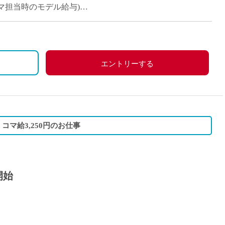
派遣
週14コマ担当時のモデル給与)
紹介予
士
未経験
安定収入
新卒
フ
第二新
エントリーする
Iター
社会人
子育て
ミドル
コマ給3,250円のお仕事
扶養内
残業少
1日4
開始
フ
週1日
週2日
Wワー
夕方の