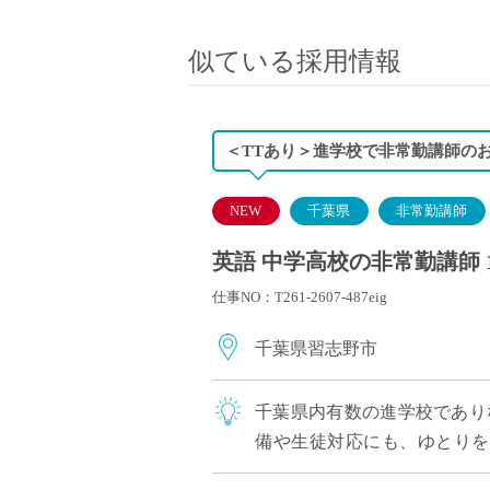
小学校教員
保健体育教員
似ている採用情報
音楽教員
美術教員
ICT支援員
＜TTあり＞進学校で非常勤講師の
実習助手
司書
NEW
千葉県
非常勤講師
カウンセラー
英語 中学高校の非常勤講師 
部活動指導員
仕事NO：T261-2607-487eig
学童スタッフ
その他職種
千葉県習志野市
学習支援
チューター
千葉県内有数の進学校であり
個別指導
備や生徒対応にも、ゆとりを持
ALT/AET
期/高3：授業なし）