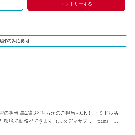
エントリーする
免許のみ応募可
習の担当 高2/高3どちらかのご担当もOK！ ・ミドル活
った環境で勤務ができます（スタディサプリ・teams・ロ
の自身の経験を活かして、 […]