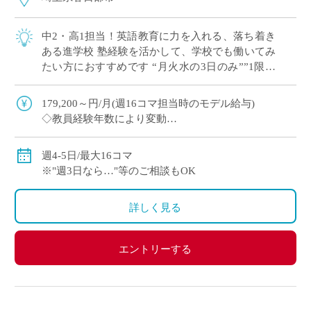
中2・高1担当！英語教育に力を入れる、落ち着き
ある進学校 塾経験を活かして、学校でも働いてみ
たい方におすすめです “月火水の3日のみ””1限な
し”など 曜日・コマ数のご希望 […]
179,200～円/月(週16コマ担当時のモデル給与)
◇教員経験年数により変動
◇交通費別途全額支給
週4-5日/最大16コマ
※"週3日なら…"等のご相談もOK
詳しく見る
エントリーする