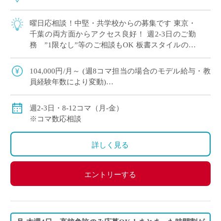
曜日応相談！中堅・共学校からの募集です 東京・
千葉の両方面からアクセス良好！ 週2-3日のご勤
務 ”1限なし”等のご相談もOK 板書スタイルの授
業でOK！ICTスキルは問いません 基礎レベルから
丁 […]
104,000円/月～ (週8コマ担当の場合のモデル給与・教
員経験年数により変動)
156,000円/月～ (週12コマ担当の場合のモデル給与・教
員経験年数により変動)
週2-3日・8-12コマ（月-金）
※コマ数応相談
詳しく見る
エントリーする