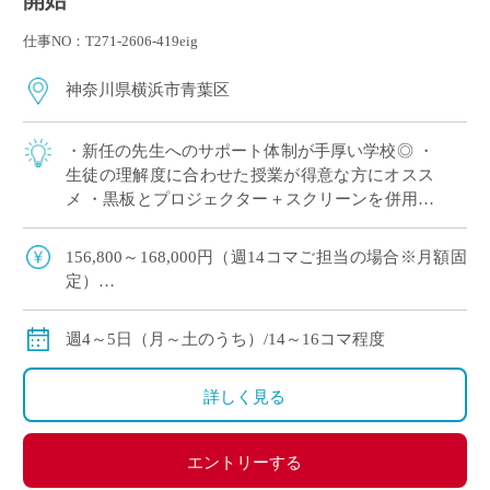
開始
仕事NO：T271-2606-419eig
神奈川県横浜市青葉区
・新任の先生へのサポート体制が手厚い学校◎ ・
生徒の理解度に合わせた授業が得意な方にオスス
メ ・黒板とプロジェクター＋スクリーンを併用し
た授業スタイル ・E-Staffからも多くの先生がご勤
務中！ ＜こんな方からのご応募 […]
156,800～168,000円（週14コマご担当の場合※月額固
定）
179,200～192,000円（週16コマご担当の場合※月額固
定）
週4～5日（月～土のうち）/14～16コマ程度
ご指導経験により決定
交通費別途全額支給
詳しく見る
エントリーする