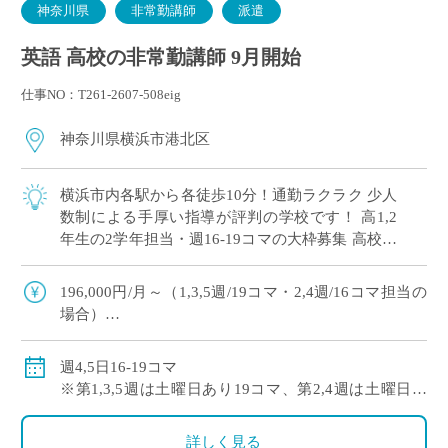
神奈川県
非常勤講師
派遣
英語 高校の非常勤講師 9月開始
仕事NO：T261-2607-508eig
神奈川県横浜市港北区
横浜市内各駅から各徒歩10分！通勤ラクラク 少人
数制による手厚い指導が評判の学校です！ 高1,2
年生の2学年担当・週16-19コマの大枠募集 高校免
許のみでご応募可能！
196,000円/月～（1,3,5週/19コマ・2,4週/16コマ担当の
場合）
※社会保険加入
週4,5日16-19コマ
※第1,3,5週は土曜日あり19コマ、第2,4週は土曜日な
し16コマ
詳しく見る