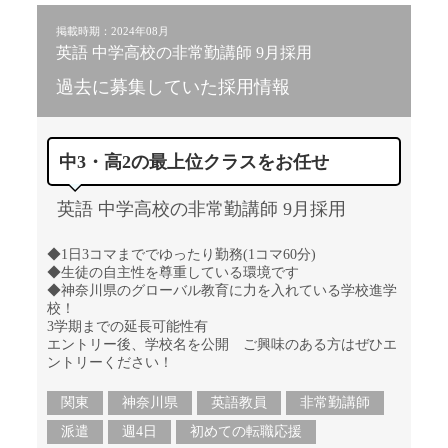
掲載時期：2024年08月
英語 中学高校の非常勤講師 9月採用
過去に募集していた採用情報
中3・高2の最上位クラスをお任せ
英語 中学高校の非常勤講師 9月採用
◆1日3コマまででゆったり勤務(1コマ60分)
◆生徒の自主性を尊重している環境です
◆神奈川県のグローバル教育に力を入れている学校進学
校！
3学期までの延長可能性有
エントリー後、学校名を公開 ご興味のある方はぜひエ
ントリーください！
関東
神奈川県
英語教員
非常勤講師
派遣
週4日
初めての転職応援