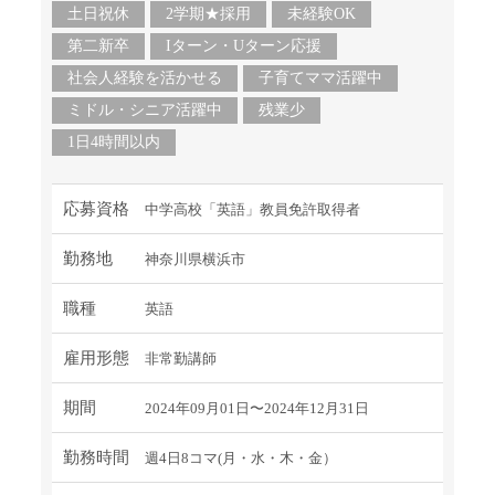
土日祝休
2学期★採用
未経験OK
第二新卒
Iターン・Uターン応援
社会人経験を活かせる
子育てママ活躍中
ミドル・シニア活躍中
残業少
1日4時間以内
応募資格
中学高校「英語」教員免許取得者
勤務地
神奈川県横浜市
職種
英語
雇用形態
非常勤講師
期間
2024年09月01日〜2024年12月31日
勤務時間
週4日8コマ(月・水・木・金）