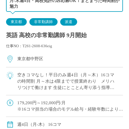
月-木週4日・高校免許のみ応募OK！まとまった時間割が
魅力
東京都
非常勤講師
派遣
英語 高校の非常勤講師 9月開始
仕事NO：T261-2608-636eig
東京都中野区
空きコマなし！平日のみ週4日（月～木）16コマ
の時間割 月～水は4限までで授業終わり メリハ
リつけて働けます 生徒にとことん寄り添う指導が
評判！素直な生徒が多いです 長くご勤務されてい
る先生が多い学校
179,200円～192,000円/月
※16コマ担当の場合のモデル給与・経験年数により変
動
週4日（月-木） 16コマ