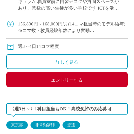
キュラム 職員室前に自習デスクや質問スペースが
あり、意欲の高い生徒が多い学校です ICTを活用
した授業で学びをサポート！ 英語教育に熱意のあ
る先生を募集します
156,800円～168,000円/月(14コマ担当時のモデル給与)
※コマ数・教員経験年数により変動
※交通費全額支給
週3～4日14コマ程度
詳しく見る
エントリーする
〈週3日～〉1科目担当もOK！高校免許のみ応募可
東京都
非常勤講師
派遣