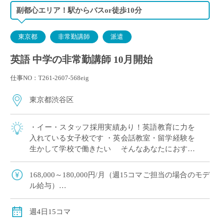
副都心エリア！駅からバスor徒歩10分
東京都
非常勤講師
派遣
英語 中学の非常勤講師 10月開始
仕事NO：T261-2607-568eig
東京都渋谷区
・イー・スタッフ採用実績あり！英語教育に力を
入れている女子校です ・英会話教室・留学経験を
生かして学校で働きたい そんなあなたにおすす
めの求人です 〈担当〉 中学1,2年生
168,000～180,000円/月（週15コマご担当の場合のモデ
ル給与）
※ご経験年数により決定
※交通費別途支給
週4日15コマ