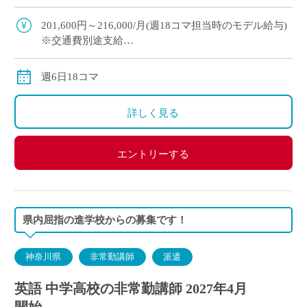
切にしています “年度途中から多めコマ数をもち
たい” &# […]
201,600円～216,000/月(週18コマ担当時のモデル給与)
※交通費別途支給
※12月や年明けも月額固定で安定収入
週6日18コマ
詳しく見る
エントリーする
県内屈指の進学校からの募集です！
神奈川県
非常勤講師
派遣
英語 中学高校の非常勤講師 2027年4月