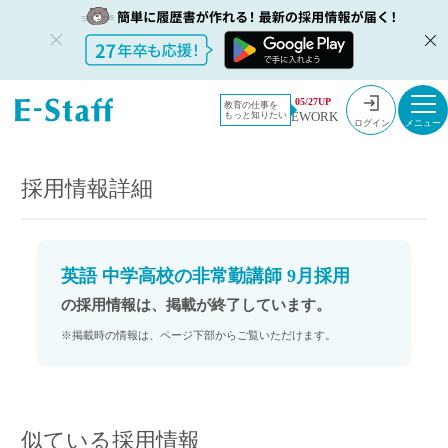
教員採用情
採用情報
05/27UP
教育の仕事を
EWORK
もっと知りたい
報のイー・
英語 中学高校の非常勤講師 9月採用
ログイン
スタッフ
TOP
採用情報詳細
英語 中学高校の非常勤講師 9月採用
の採用情報は、掲載が終了しています。
※掲載時の情報は、ページ下部からご覧いただけます。
似ている採用情報