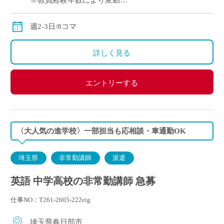
※教員経験年数により変動
※交通費別途支給
週2-3日/8コマ
詳しく見る
エントリーする
〈大人気の進学校〉一部担当も応相談・車通勤OK
埼玉県
非常勤講師
派遣
英語 中学高校の非常勤講師 急募
仕事NO：T261-2605-222eig
埼玉県春日部市