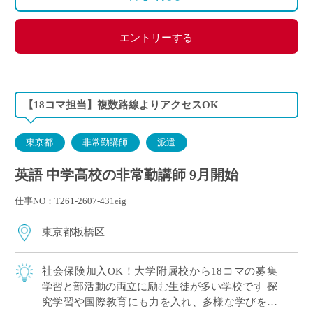
エントリーする
【18コマ担当】複数路線よりアクセスOK
東京都
非常勤講師
派遣
英語 中学高校の非常勤講師 9月開始
仕事NO：T261-2607-431eig
東京都板橋区
社会保険加入OK！大学附属校から18コマの募集
学習と部活動の両立に励む生徒が多い学校です 探
究学習や国際教育にも力を入れ、多様な学びを大