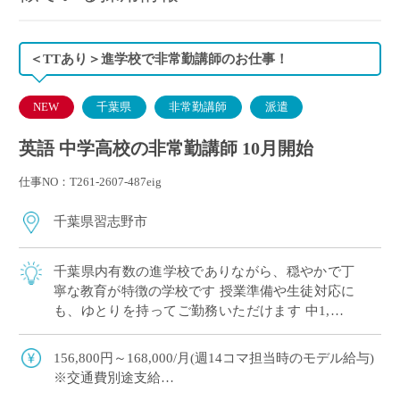
＜TTあり＞進学校で非常勤講師のお仕事！
NEW
千葉県
非常勤講師
派遣
英語 中学高校の非常勤講師 10月開始
仕事NO：T261-2607-487eig
千葉県習志野市
千葉県内有数の進学校でありながら、穏やかで丁
寧な教育が特徴の学校です 授業準備や生徒対応に
も、ゆとりを持ってご勤務いただけます 中1,高1,
高3のご担当（3学期/高3：授業なし）
156,800円～168,000/月(週14コマ担当時のモデル給与)
※交通費別途支給
※12月や年明けも月額固定で安定収入