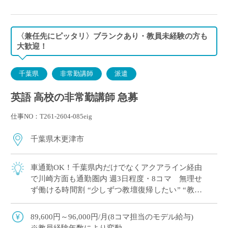
〈兼任先にピッタリ〉ブランクあり・教員未経験の方も
大歓迎！
千葉県
非常勤講師
派遣
英語 高校の非常勤講師 急募
仕事NO：T261-2604-085eig
千葉県木更津市
車通勤OK！千葉県内だけでなくアクアライン経由
で川崎方面も通勤圏内 週3日程度・8コマ 無理せ
ず働ける時間割 “少しずつ教壇復帰したい” “教員
免許を取得したけど、どこで働こう…&#8 […]
89,600円～96,000円/月(8コマ担当のモデル給与)