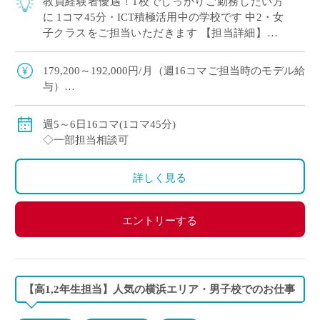
教員経験者優遇！1校でしっかりご勤務したい方
に 1コマ45分・ICT積極活用中の学校です 中2・女
子クラスをご担当いただきます 【担当詳細】中1
担当 週6単位×1クラス＝6コマ 週5単位×2クラス＝
10コマ
179,200～192,000円/月（週16コマご担当時のモデル給
与）
◇ご指導経験により決定
◇交通費別途支給
週5～6日16コマ(1コマ45分)
◇一部担当相談可
詳しく見る
エントリーする
【高1,2年生担当】人気の横浜エリア・男子校でのお仕事