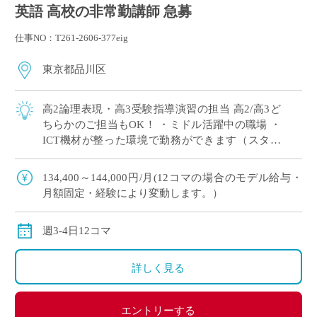
英語 高校の非常勤講師 急募
仕事NO：T261-2606-377eig
東京都品川区
高2論理表現・高3受験指導演習の担当 高2/高3ど
ちらかのご担当もOK！ ・ミドル活躍中の職場 ・
ICT機材が整った環境で勤務ができます（スタデ
ィサプリ・teams・ロイロノート使用あり） 今ま
での自身の経験を活かして、 […]
134,400～144,000円/月(12コマの場合のモデル給与・
月額固定・経験により変動します。）
週3-4日12コマ
詳しく見る
エントリーする