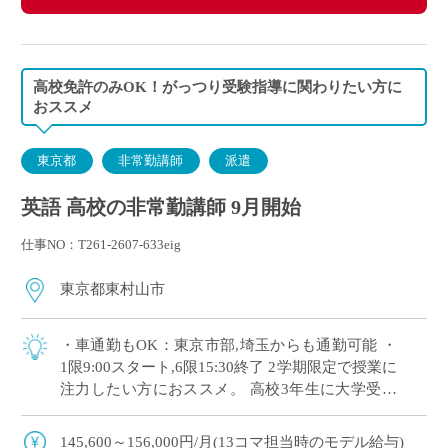
高校免許のみOK！がっつり受験指導に関わりたい方に
おススメ
東京都
非常勤講師
派遣
英語 高校の非常勤講師 9月開始
仕事NO：T261-2607-633eig
東京都東村山市
・車通勤もOK：東京市部,埼玉からも通勤可能 ・
1限9:00スタート,6限15:30終了 2学期限定で授業に
注力したい方におススメ。 高校3年生に大学受験
指導を担当いただきます。
145,600～156,000円/月(13コマ担当時のモデル給与)