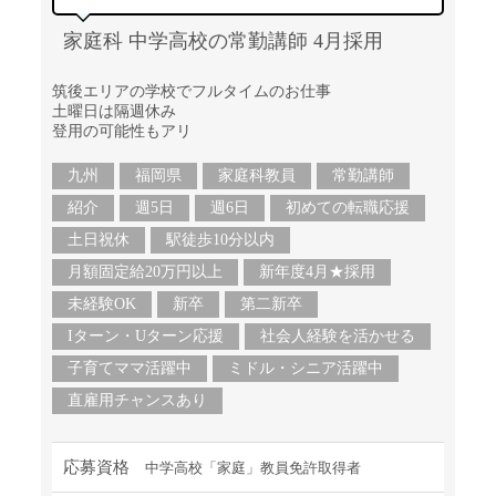
家庭科 中学高校の常勤講師 4月採用
筑後エリアの学校でフルタイムのお仕事
土曜日は隔週休み
登用の可能性もアリ
九州
福岡県
家庭科教員
常勤講師
紹介
週5日
週6日
初めての転職応援
土日祝休
駅徒歩10分以内
月額固定給20万円以上
新年度4月★採用
未経験OK
新卒
第二新卒
Iターン・Uターン応援
社会人経験を活かせる
子育てママ活躍中
ミドル・シニア活躍中
直雇用チャンスあり
応募資格
中学高校「家庭」教員免許取得者