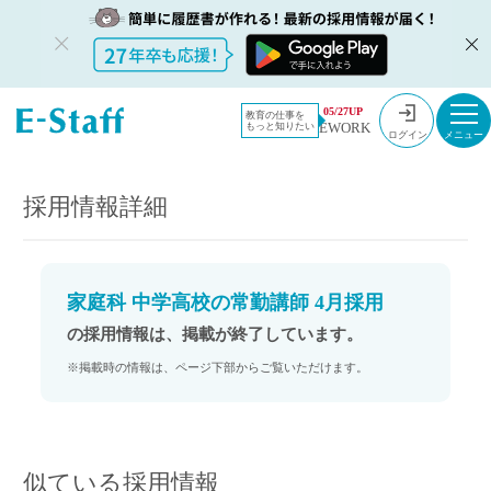
教員採用情
採用情報
05/27UP
教育の仕事を
EWORK
もっと知りたい
報のイー・
家庭科 中学高校の常勤講師 4月採用
ログイン
スタッフ
TOP
採用情報詳細
家庭科 中学高校の常勤講師 4月採用
の採用情報は、掲載が終了しています。
※掲載時の情報は、ページ下部からご覧いただけます。
似ている採用情報