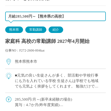
月給285,500円～【熊本県の高校】
熊本県
常勤講師
紹介
家庭科 高校の常勤講師 2027年4月開始
仕事NO：F272-2606-004kat
熊本県熊本市
■元気の良い生徒さんが多く、部活動や学校行事
にも力を入れている学校 生徒さんは学校でも地域
でも元気よく挨拶をしてくれます。 勉強だけでな
く、学校行事や部活動にも積極的に取り組まれて
います。 初年度は副担任としてご勤務いた […]
285,500円/月～(新卒未経験の場合)
賞与：4.7か月(昨年度実績)
保険：私学共済 社会保険、労災保険、雇用保険