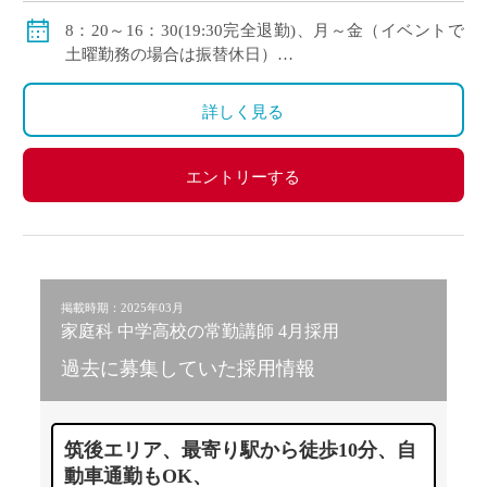
手当：教職調整手当、住宅手当、扶養手当、義務教育
8：20～16：30(19:30完全退勤)、月～金（イベントで
手当、部活動手当、通勤手当(定期代全額)
土曜勤務の場合は振替休日）
自動車通勤可
授業時間：50分
詳しく見る
エントリーする
掲載時期：2025年03月
家庭科 中学高校の常勤講師 4月採用
過去に募集していた採用情報
筑後エリア、最寄り駅から徒歩10分、自
動車通勤もOK、