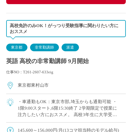
高校免許のみOK！がっつり受験指導に関わりたい方に
おススメ
東京都
非常勤講師
派遣
英語 高校の非常勤講師 9月開始
仕事NO：T261-2607-633eig
東京都東村山市
・車通勤もOK：東京市部,埼玉からも通勤可能 ・
1限9:00スタート,6限15:30終了 2学期限定で授業に
注力したい方におススメ。 高校3年生に大学受験
指導を担当いただきます。
145,600～156,000円/月(13コマ担当時のモデル給与)