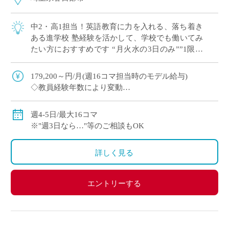
中2・高1担当！英語教育に力を入れる、落ち着き
ある進学校 塾経験を活かして、学校でも働いてみ
たい方におすすめです “月火水の3日のみ””1限な
し”など 曜日・コマ数のご希望 […]
179,200～円/月(週16コマ担当時のモデル給与)
◇教員経験年数により変動
◇交通費別途全額支給
週4-5日/最大16コマ
※"週3日なら…"等のご相談もOK
詳しく見る
エントリーする