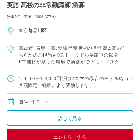
英語 高校の非常勤講師 急募
仕事NO：T261-2606-377eig
東京都品川区
高2論理表現・高3受験指導演習の担当 高2/高3ど
ちらかのご担当もOK！ ・ミドル活躍中の職場 ・
ICT機材が整った環境で勤務ができます（スタデ
ィサプリ・teams・ロイロノート使用あり） 今ま
での自身の経験を活かして、 […]
134,400～144,000円/月(12コマの場合のモデル給与・
月額固定・経験により変動します。）
週3-4日12コマ
詳しく見る
エントリーする