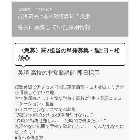
掲載時期：2025年10月
英語 高校の非常勤講師 即日採用
過去に募集していた採用情報
〈急募〉高2担当の単発募集・週2日～相
談◎
英語 高校の非常勤講師 即日採用
複数路線でアクセス可能◎東京西部～世田谷区エリアか
ら通勤しやすい立地
大学附属校として人気な学校！高校2年生（英語コミュ
ニケーション）担当
6～8コマと少ないコマでの募集
“家庭との両立のため短期間だけなら…”
“長時間勤務は難しい… 短時間で働きたい！”
無理のない範囲で学校で勤務したい… そんなあなたに
ピッタリ！
■選べる働き方