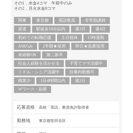
その1．水金4コマ 午前中のみ
その2．月火水金8コマ
関東
東京都
英語教員
非常勤講師
派遣
駅徒歩10分以内
週3日
週4日
初めての転職応援
土日祝休
15時退勤
AMのみ
2学期★採用
即日★急募採用
未経験OK
第二新卒
社会人経験を活かせる
子育てママ活躍中
ミドル・シニア活躍中
扶養内勤務可
残業少
1日4時間以内
週2日
Wワーク・副業
応募資格
高校「英語」教員免許取得者
勤務地
東京都世田谷区