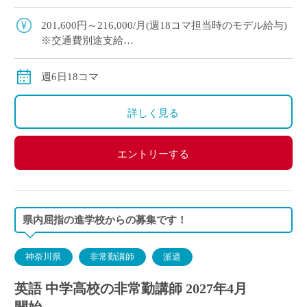
切にしています “年度途中から多めコマ数をもち
たい” &# […]
201,600円～216,000/月(週18コマ担当時のモデル給与)
※交通費別途支給
※12月や年明けも月額固定で安定収入
週6日18コマ
詳しく見る
エントリーする
県内屈指の進学校からの募集です！
神奈川県
非常勤講師
派遣
英語 中学高校の非常勤講師 2027年4月