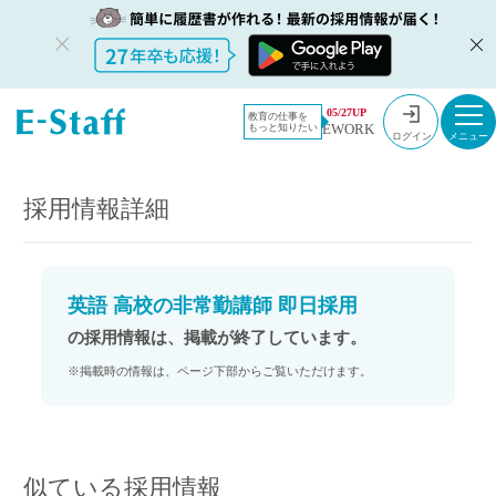
教員採用情
採用情報
05/27UP
教育の仕事を
EWORK
もっと知りたい
報のイー・
英語 高校の非常勤講師 即日採用
ログイン
スタッフ
TOP
採用情報詳細
英語 高校の非常勤講師 即日採用
の採用情報は、掲載が終了しています。
※掲載時の情報は、ページ下部からご覧いただけます。
似ている採用情報