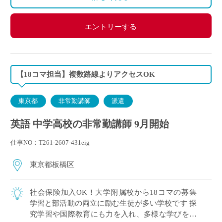
エントリーする
【18コマ担当】複数路線よりアクセスOK
東京都
非常勤講師
派遣
英語 中学高校の非常勤講師 9月開始
仕事NO：T261-2607-431eig
東京都板橋区
社会保険加入OK！大学附属校から18コマの募集
学習と部活動の両立に励む生徒が多い学校です 探
究学習や国際教育にも力を入れ、多様な学びを大