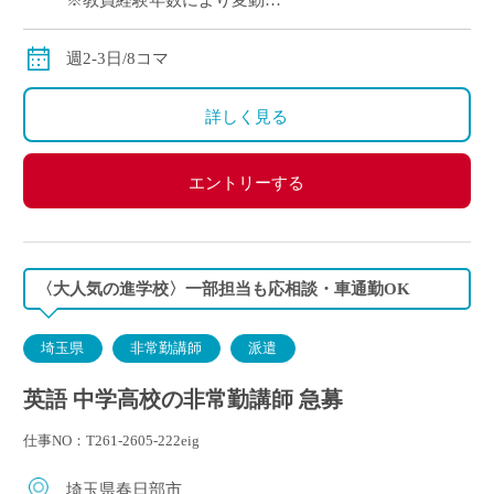
※教員経験年数により変動
※交通費別途支給
週2-3日/8コマ
詳しく見る
エントリーする
〈大人気の進学校〉一部担当も応相談・車通勤OK
埼玉県
非常勤講師
派遣
英語 中学高校の非常勤講師 急募
仕事NO：T261-2605-222eig
埼玉県春日部市