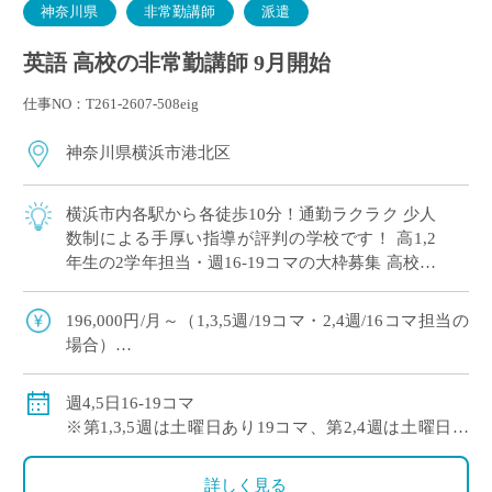
神奈川県
非常勤講師
派遣
英語 高校の非常勤講師 9月開始
仕事NO：T261-2607-508eig
神奈川県横浜市港北区
横浜市内各駅から各徒歩10分！通勤ラクラク 少人
数制による手厚い指導が評判の学校です！ 高1,2
年生の2学年担当・週16-19コマの大枠募集 高校免
許のみでご応募可能！
196,000円/月～（1,3,5週/19コマ・2,4週/16コマ担当の
場合）
※社会保険加入
週4,5日16-19コマ
※第1,3,5週は土曜日あり19コマ、第2,4週は土曜日な
し16コマ
詳しく見る