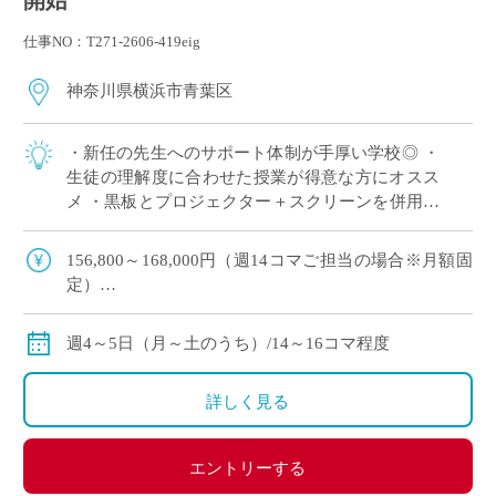
開始
仕事NO：T271-2606-419eig
神奈川県横浜市青葉区
・新任の先生へのサポート体制が手厚い学校◎ ・
生徒の理解度に合わせた授業が得意な方にオスス
メ ・黒板とプロジェクター＋スクリーンを併用し
た授業スタイル ・E-Staffからも多くの先生がご勤
務中！ ＜こんな方からのご応募 […]
156,800～168,000円（週14コマご担当の場合※月額固
定）
179,200～192,000円（週16コマご担当の場合※月額固
定）
週4～5日（月～土のうち）/14～16コマ程度
ご指導経験により決定
交通費別途全額支給
詳しく見る
エントリーする