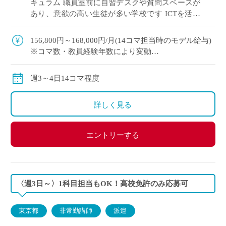
キュラム 職員室前に自習デスクや質問スペースが
あり、意欲の高い生徒が多い学校です ICTを活用
した授業で学びをサポート！ 英語教育に熱意のあ
る先生を募集します
156,800円～168,000円/月(14コマ担当時のモデル給与)
※コマ数・教員経験年数により変動
※交通費全額支給
週3～4日14コマ程度
詳しく見る
エントリーする
〈週3日～〉1科目担当もOK！高校免許のみ応募可
東京都
非常勤講師
派遣