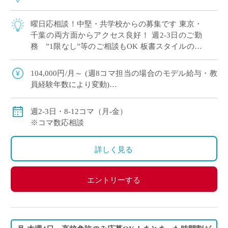
曜日応相談！中堅・共学校からの募集です 東京・
千葉の両方面からアクセス良好！ 週2-3日のご勤
務 ”1限なし”等のご相談もOK 板書スタイルの授
業でOK！ICTスキルは問いません 基礎レベルから
丁 […]
104,000円/月～ (週8コマ担当の場合のモデル給与・教
員経験年数により変動)
156,000円/月～ (週12コマ担当の場合のモデル給与・教
員経験年数により変動)
週2-3日・8-12コマ（月-金）
※コマ数応相談
詳しく見る
エントリーする