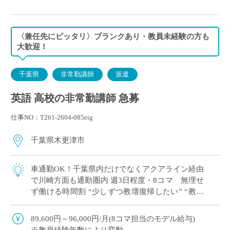
〈兼任先にピッタリ〉ブランクあり・教員未経験の方も
大歓迎！
千葉県
非常勤講師
派遣
英語 高校の非常勤講師 急募
仕事NO：T261-2604-085eig
千葉県木更津市
車通勤OK！千葉県内だけでなくアクアライン経由
で川崎方面も通勤圏内 週3日程度・8コマ 無理せ
ず働ける時間割 “少しずつ教壇復帰したい” “教員
免許を取得したけど、どこで働こう…&#8 […]
89,600円～96,000円/月(8コマ担当のモデル給与)