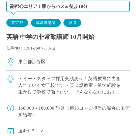
副都心エリア！駅からバスor徒歩10分
東京都
非常勤講師
派遣
英語 中学の非常勤講師 10月開始
仕事NO：T261-2607-568eig
東京都渋谷区
・イー・スタッフ採用実績あり！英語教育に力を
入れている女子校です ・英会話教室・留学経験を
生かして学校で働きたい そんなあなたにおすす
めの求人です 〈担当〉 中学1,2年生
168,000～180,000円/月（週15コマご担当の場合のモデ
ル給与）
※ご経験年数により決定
※交通費別途支給
週4日15コマ