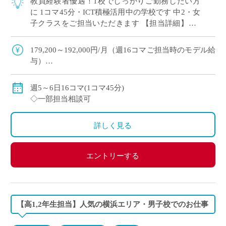
教員経験者優遇！1校でしっかりご勤務したい方
に 1コマ45分・ICT積極活用中の学校です 中2・女
子クラスをご担当いただきます 【担当詳細】中1
担当 週6単位×1クラス＝6コマ 週5単位×2クラス＝
10コマ
179,200～192,000円/月（週16コマご担当時のモデル給
与）
◇ご指導経験により決定
◇交通費別途支給
週5～6日16コマ(1コマ45分)
◇一部担当相談可
詳しく見る
エントリーする
【高1,2年生担当】人気の横浜エリア・男子校でのお仕事