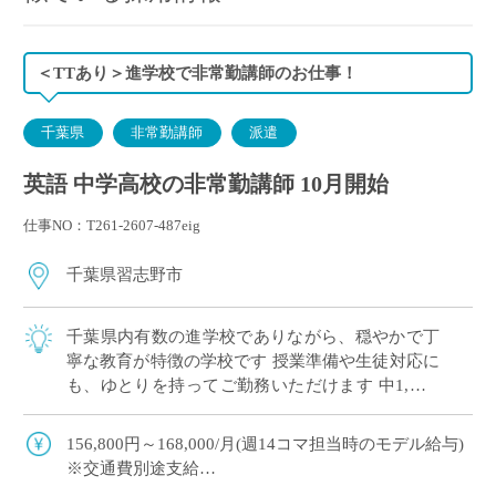
＜TTあり＞進学校で非常勤講師のお仕事！
千葉県
非常勤講師
派遣
英語 中学高校の非常勤講師 10月開始
仕事NO：T261-2607-487eig
千葉県習志野市
千葉県内有数の進学校でありながら、穏やかで丁
寧な教育が特徴の学校です 授業準備や生徒対応に
も、ゆとりを持ってご勤務いただけます 中1,高1,
高3のご担当（3学期/高3：授業なし）
156,800円～168,000/月(週14コマ担当時のモデル給与)
※交通費別途支給
※12月や年明けも月額固定で安定収入