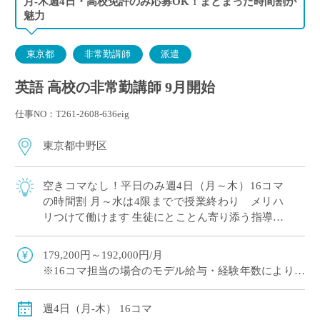
月-木週4日・高校免許のみ応募OK！まとまった時間割が
魅力
東京都
非常勤講師
派遣
英語 高校の非常勤講師 9月開始
仕事NO：T261-2608-636eig
東京都中野区
空きコマなし！平日のみ週4日（月～木）16コマ
の時間割 月～水は4限までで授業終わり メリハ
リつけて働けます 生徒にとことん寄り添う指導が
評判！素直な生徒が多いです 長くご勤務されてい
る先生が多い学校
179,200円～192,000円/月
※16コマ担当の場合のモデル給与・経験年数により変
動
週4日（月-木） 16コマ