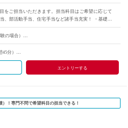
直雇用
目をご担当いただきます。担当科目はご希望に応じて
免許不
手当、部活動手当、住宅手当など諸手当充実！ ・基礎基
くので、レベルの高い進学指導はちょっと… […]
未経験の場合）
給、時間外手当の設定あり！
憩45分）
住宅手当、通勤手当など各種手当充実
更の可能性あり
エントリーする
度実績）！専門不問で希望科目の担当できる！