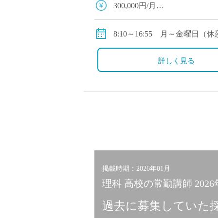
300,000円/月
※本俸225,000円、固定残
務手当あり）
8:10～16:55 月～金曜日（休
賞与：年2回、4.2ヶ月分（昨
※学校行事等により出勤日変
詳しく見る
諸手当：住宅手当、休日補習
福利厚生：私学共済（健康保
掲載時期：2026年01月
理科 高校の常勤講師 202
過去に募集していた