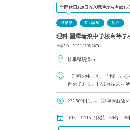
配偶者手当：20,000円
年間休日120日☆入職時から有給1
住宅手当：15,000円（借家）
通勤手当：上限50,000円
岐阜県
常勤講師
紹介
理科 麗澤瑞浪中学校高等学校
仕事NO：N272-2605-287rik
岐阜県瑞浪市
・理科の中でも、「物理」ある
進めており、1人1台端末を
120日！（昨年度実績）年次
222,500円/月～（新卒未経
固定残業代22,500円込(月
8:15～17:15（休憩：60分
各種手当（部活動手当・入試
☆年間休日120日（昨年度実