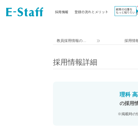
教育の仕事を
採用情報
登録の流れとメリット
もっと知りたい
EWORK TOP
コラム
地域
教科
関東
英語教員
教員採用情報のイ
採用情
東海
社会教員
ー・スタッフ TOP
近畿
理科教員
採用情報詳細
九州
数学教員
北海道
国語教員
沖縄県
その他教科教員
東北
学校事務
理科 高
信越
情報教員
の採用
中国
家庭科教員
※掲載時の
四国
技術教員
北陸
養護教諭
講師（免許不問）