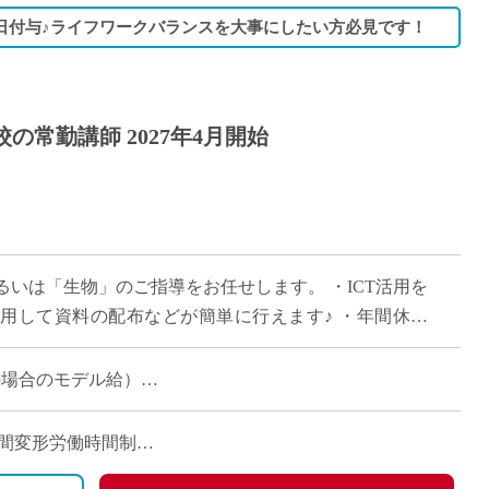
5日付与♪ライフワークバランスを大事にしたい方必見です！
の常勤講師 2027年4月開始
いは「生物」のご指導をお任せします。 ・ICT活用を
活用して資料の配布などが簡単に行えます♪ ・年間休日
有給休暇は入職時に15日付与。 […]
験の場合のモデル給）
15時間相当)、超過した場合は超過勤務手当を別途支給
） 年間変形労働時間制
手当等）あり
績）