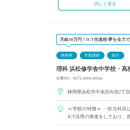
賞与年2回(昨年度実績4.0ヶ月)
☆入職時に年次有給休暇15日
詳しく見る
昇給年1回（4月）
交通費支給（月6万円まで）
総合型福利厚生サービス な
月給30万円！ICT先進校/夢を全力
静岡県
常勤講師
紹介
理科 浜松修学舎中学校・高校
仕事NO：N272-2604-265rik
静岡県浜松市中央区向宿2丁
≪学校の特徴≫ ・担当科目
ICT活用の推進をしており
ただけます。 ・生徒と教師の