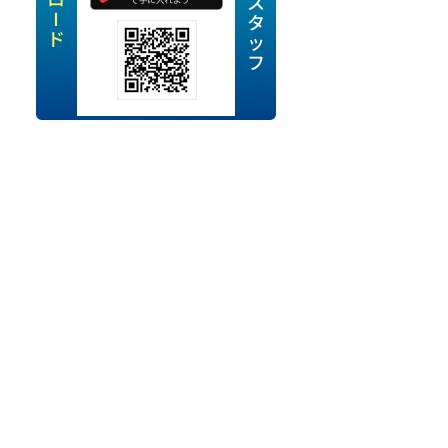
定派遣
OK
卒
ン・Uターン応援
経験を活かせる
ママ活躍中
・シニア活躍中
勤務可
時間以内
ク・副業
み