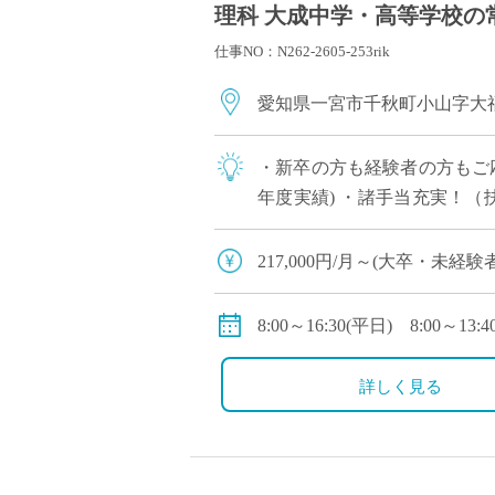
理科 大成中学・高等学校の
仕事NO：N262-2605-253rik
愛知県一宮市千秋町小山字大
・新卒の方も経験者の方もご応募
年度実績) ・諸手当充実！（
任採用の可能性あり！
217,000円/月～(大卒・未経
250,000円/月～（大学院卒
昇給年1回10000円程度
8:00～16:30(平日) 8:00～13:
※賞与
詳しく見る
初年度は5.2〜5.4ヶ月
※諸手当