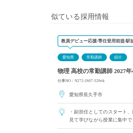
小学校教員
保健体育教員
似ている採用情報
音楽教員
美術教員
ICT支援員
教員デビュー応援/専任登用前提/駅
実習助手
司書
愛知県
常勤講師
紹介
カウンセラー
物理 高校の常勤講師 2027
部活動指導員
仕事NO：N272-2607-329rik
学童スタッフ
その他職種
愛知県長久手市
学習支援
チューター
・副担任としてのスタート、
個別指導
見て学びながら授業に集中で
ALT/AET
付き専任教諭」として専任登用