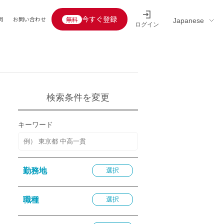
今すぐ登録
問
お問い合わせ
ログイン
Educators’ interview
採用情報一覧
区分
連企業
らの転職者活躍中
定給30万円以上
検索条件を変更
託
用情報
キーワード
定給25万円以上
定給20万円以上
10分以内
勤務地
選択
5分以内
を活かす
職種
選択
活かす
み