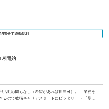
15時
土日祝
初めて
学生O
週6日
徒歩5分で通勤便利
週5日
週4日
週3日
年4月開始
3学期
1学期
新年度
2学期
即日★
部活動顧問もなし（希望があれば担当可）。 業務を
学校名
きるので教職キャリアスタートにピッタリ。 ・「期限
紹介
前提のご採用です。 ・最寄り駅徒歩5分以 […]