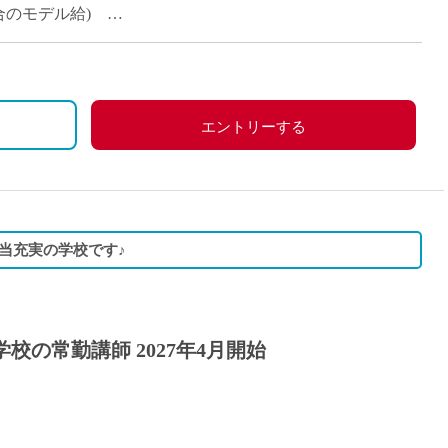
派遣
の場合のモデル給)
紹介予
当等あり。
士
未経験
新卒
日、祝日、夏季、年末年始等
フ
第二新
エントリーする
Iター
社会人
子育て
ミドル
当充実の学校です♪
扶養内
残業少
1日4
校の常勤講師 2027年4月開始
フ
週1日
週2日
Wワー
夕方の