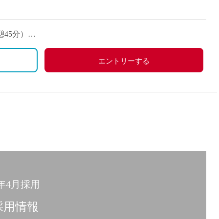
業代75,000円（固定残業時間（45時間）を超えた場合は超過勤
憩45分）
年度実績）
更の可能性あり
エントリーする
手当、休日部活動手当など
険、年金）、雇用保険、労災保険
6年4月採用
採用情報