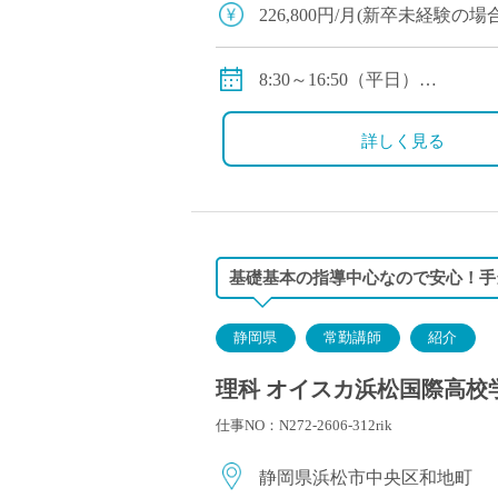
塾・予備校講師
226,800円/月(新卒未経験
オンライン講師
扶養手当、住居手当、通勤手
幼稚園教諭・保育
賞与年2回
8:30～16:50（平日）
日本語教師
休日：2・4・5土曜日、日曜
添削・校正スタッ
詳しく見る
学校支援員
広報・宣伝
一般事務
経理・会計事務
基礎基本の指導中心なので安心！手
総務・人事事務
管理・運営
静岡県
常勤講師
紹介
営業職
理科 オイスカ浜松国際高校学
こども支援スタッ
仕事NO：N272-2606-312rik
静岡県浜松市中央区和地町