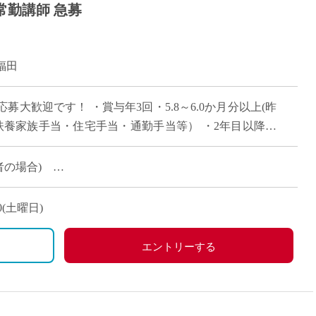
常勤講師 急募
福田
大歓迎です！ ・賞与年3回・5.8～6.0か月分以上(昨
扶養家族手当・住宅手当・通勤手当等） ・2年目以降専
験者の場合)
・未経験の場合）
40(土曜日)
エントリーする