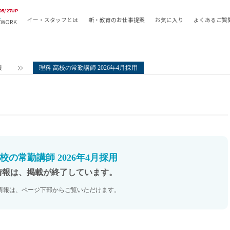
05/27UP
イー・スタッフとは
新・教育のお仕事提案
お気に入り
よくあるご質
EWORK
教員の採用
採用形態
採用
専任教諭
教育関
報
理科 高校の常勤講師 2026年4月採用
常勤講師
教員か
非常勤講師
月額固
常勤職員
業務委
非常勤職員
自社採
アルバイト・パート
月額固
その他
月額固
校の常勤講師 2026年4月採用
正社員
駅徒歩
情報は、掲載が終了しています。
契約社員
駅徒歩
情報は、ページ下部からご覧いただけます。
英語力
資格を
AMの