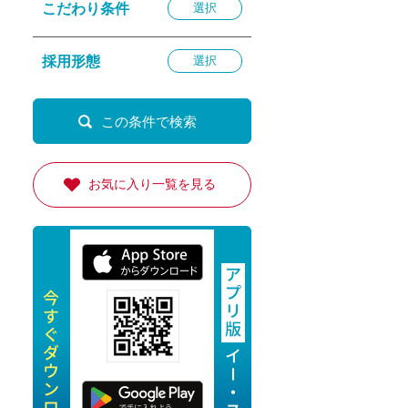
こだわり条件
選択
退勤
休
採用形態
選択
の転職応援
K
お気に入り一覧を見る
★採用
★採用
4月★採用
★採用
急募採用
公開求人