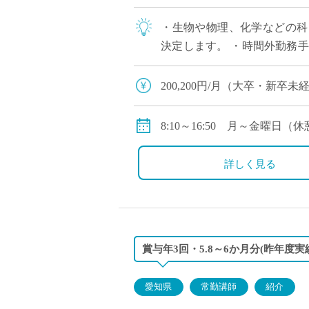
・生物や物理、化学などの科
決定します。 ・時間外勤務
本を中心に丁寧にご指導いただ
200,200円/月（大卒・新卒
別途、指導手当・調整手当支
賞与あり
8:10～16:50 月～金曜日（休
部活動指導手当、扶養手当、
第1・3土曜日8:10～12:00
※学校行事等により出勤日変
詳しく見る
賞与年3回・5.8～6か月分(昨年
愛知県
常勤講師
紹介