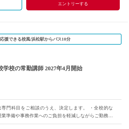
付与
エントリーする
ど
で応援できる校風/浜松駅からバス10分
学校の常勤講師 2027年4月開始
目
は専門科目をご相談のうえ、決定します。 ・全校的な
、授業準備や事務作業へのご負担を軽減しながらご勤務い
コミュニケーションが活発で、関係を作り […]