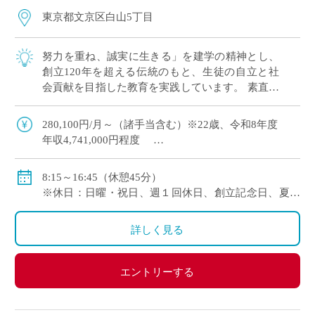
東京都文京区白山5丁目
努力を重ね、誠実に生きる」を建学の精神とし、
創立120年を超える伝統のもと、生徒の自立と社
会貢献を目指した教育を実践しています。 素直で
おっとりとした気質の生徒が多く、伸びやかで落
ち着いた校風です。
280,100円/月～（諸手当含む）※22歳、令和8年度
年収4,741,000円程度
【モデル給与】30歳：月給 353,010円（基本給324,700
8:15～16:45（休憩45分）
円） 年収5,989,000円程度
※休日：日曜・祝日、週１回休日、創立記念日、夏季
【モデル給与】35歳：月給 418,370円（基本給386,300
休暇、年末年始休暇等
円） 年収7,106,000円程度
※年間休日数126日（令和8年度）
詳しく見る
・通勤手当：有り（5万円まで）
・その他手当：有り
・賞与：有り(年3回・令和7年度 5.40ヶ月)
エントリーする
・昇給：有り
・保険など：日本私立学校振興・共済事業団（健康保
険・厚生年金）、雇用保険、労災保険