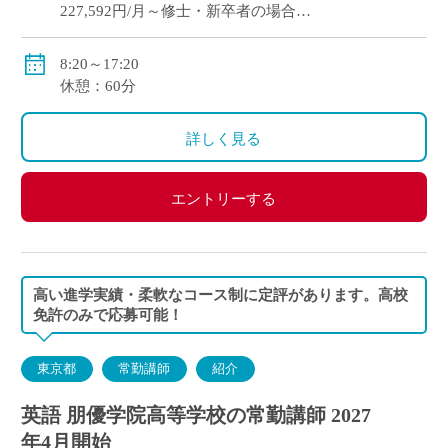
227,592円/月～修士・新卒者の場合
●通勤手当：実費支給（上限：50,000円）
8:20～17:20
●その他手当：扶養手当・職務手当・役職手当
休憩：60分
●賞与：学院規定による
●昇給：学院規定による
詳しく見る
●保険等：私学共済、労災保険、雇用保険
エントリーする
高い進学実績・柔軟なコース制に定評があります。高校
免許のみで応募可能！
東京都
常勤講師
紹介
英語 朋優学院高等学校の常勤講師 2027
年4月開始