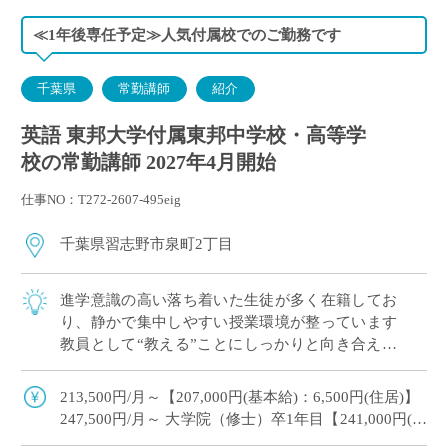
≪1年後専任予定≫人気付属校でのご勤務です
千葉県
常勤講師
紹介
英語 東邦大学付属東邦中学校・高等学
校の常勤講師 2027年4月開始
仕事NO：T272-2607-495eig
千葉県習志野市泉町2丁目
進学意識の高い落ち着いた生徒が多く在籍してお
り、静かで集中しやすい授業環境が整っています
教員として“教える”ことにしっかりと向き合える
職場です こんな方が勤務しています ・出産後、
育児をしながら教壇復帰された先生 ・副 […]
213,500円/月～【207,000円(基本給)：6,500円(住居)】
247,500円/月～ 大学院（修士）卒1年目【241,000円(基
本),6,500 円(住居)】