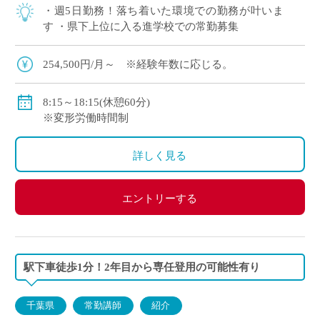
・週5日勤務！落ち着いた環境での勤務が叶いま
す ・県下上位に入る進学校での常勤募集
254,500円/月～ ※経験年数に応じる。
8:15～18:15(休憩60分)
※変形労働時間制
詳しく見る
エントリーする
駅下車徒歩1分！2年目から専任登用の可能性有り
千葉県
常勤講師
紹介