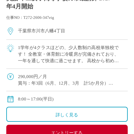
年4月開始
仕事NO：T272-2606-347eig
千葉県市川市八幡4丁目
1学年が4クラスほどの、少人数制の高校単独校で
す！ 全教室・体育館に冷暖房が完備されており、
一年を通して快適に過ごせます。 高校から初めて
運動部に入る生徒にも丁寧に指導できるよう、各
部活に複数顧問制を採用しています。 常 […]
290,000円／月
賞与：年3回（6月、12月、3月 計5か月分）
交通費別途支給
住宅手当等の諸手当あり
8:00～17:00(平日)
詳しく見る
エントリーする