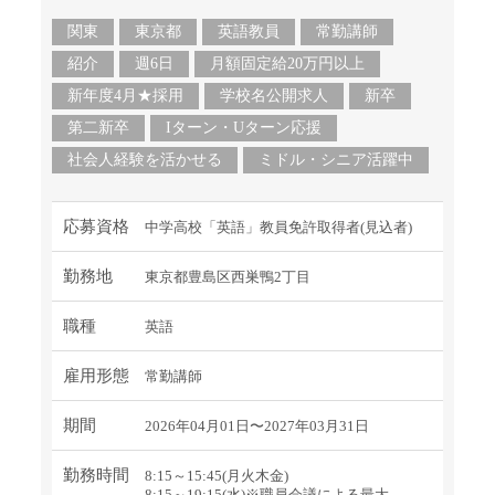
関東
東京都
英語教員
常勤講師
紹介
週6日
月額固定給20万円以上
新年度4月★採用
学校名公開求人
新卒
第二新卒
Iターン・Uターン応援
社会人経験を活かせる
ミドル・シニア活躍中
応募資格
中学高校「英語」教員免許取得者(見込者)
勤務地
東京都豊島区西巣鴨2丁目
職種
英語
雇用形態
常勤講師
期間
2026年04月01日〜2027年03月31日
勤務時間
8:15～15:45(月火木金)
8:15～19:15(水)※職員会議による最大