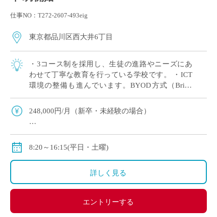
仕事NO：T272-2607-493eig
東京都品川区西大井6丁目
・3コース制を採用し、生徒の進路やニーズにあ
わせて丁寧な教育を行っている学校です。 ・ICT
環境の整備も進んでいます。BYOD方式（Bring
your own device 自身の端末を持ち込んで使用す
る）を導入してお […]
248,000円/月（新卒・未経験の場合）
〈モデル年収〉
380万円(22歳),450万円(25歳),570万円(35歳)
8:20～16:15(平日・土曜)
（いずれも副担任・部活動顧問を担当した場合）
賞与あり、年間2回計5.6～6.0カ月分(昨年度実績)
詳しく見る
私学共済加入可能。
エントリーする