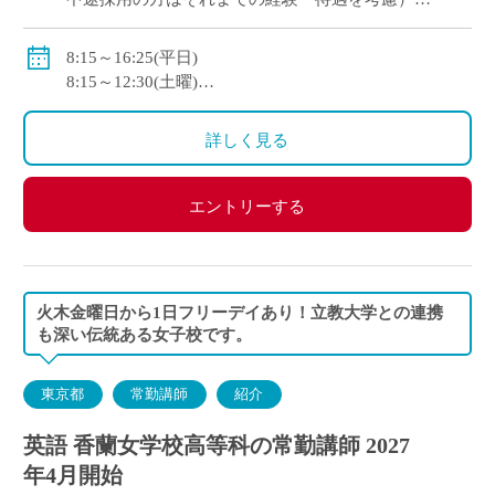
交通費支給
諸手当あり
8:15～16:25(平日)
賞与あり(年3回・2.5ヶ月分)
8:15～12:30(土曜)
社会保険加入
休日：日曜日、国民の祝日、第2,4土曜日
詳しく見る
エントリーする
火木金曜日から1日フリーデイあり！立教大学との連携
も深い伝統ある女子校です。
東京都
常勤講師
紹介
英語 香蘭女学校高等科の常勤講師 2027
年4月開始