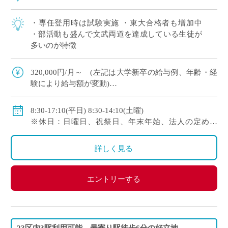
・専任登用時は試験実施 ・東大合格者も増加中
・部活動も盛んで文武両道を達成している生徒が
多いのが特徴
320,000円/月～ (左記は大学新卒の給与例、年齢・経
験により給与額が変動)
※261,000円/月～＋59,000円/月（固定残業手当）※私
学共済加入有※交通費全額支給
8:30-17:10(平日) 8:30-14:10(土曜)
※休日：日曜日、祝祭日、年末年始、法人の定めた
日 ※年間休日122日以上
詳しく見る
エントリーする
23区内3駅利用可能、最寄り駅徒歩6分の好立地