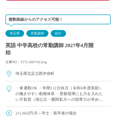
複数路線からのアクセス可能！
埼玉県
常勤講師
紹介
英語 中学高校の常勤講師 2027年4月開
始
仕事NO：T272-2607-612eig
埼玉県北足立郡伊奈町
・車通勤OK ・年間112日休⽇（令和6年度実績）
の働きやすい勤務体系 ・受験指導にも力を入れた
い方歓迎（国公立・難関私大への指導力が求めら
れる学校） ・専任教諭への登用制度あり
211,662円/月～学士・新卒者の場合