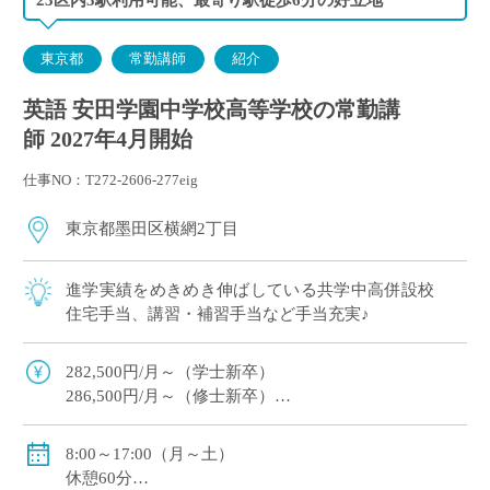
東京都
常勤講師
紹介
英語 安田学園中学校高等学校の常勤講
師 2027年4月開始
仕事NO：T272-2606-277eig
東京都墨田区横網2丁目
進学実績をめきめき伸ばしている共学中高併設校
住宅手当、講習・補習手当など手当充実♪
282,500円/月～（学士新卒）
286,500円/月～（修士新卒）
住宅手当・超過手当・講習補習手当有
賞与年2回（実績/年間5.2ヶ月+100,000円※新規採用者/
8:00～17:00（月～土）
年間3.53ヶ月）
休憩60分