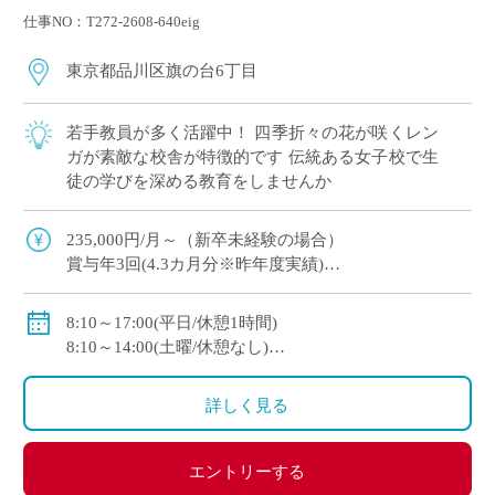
仕事NO：T272-2608-640eig
東京都品川区旗の台6丁目
若手教員が多く活躍中！ 四季折々の花が咲くレン
ガが素敵な校舎が特徴的です 伝統ある女子校で生
徒の学びを深める教育をしませんか
235,000円/月～（新卒未経験の場合）
賞与年3回(4.3カ月分※昨年度実績)
社会保険完備（私学共済加入）
8:10～17:00(平日/休憩1時間)
大学新卒者の場合 年収4,600,000円程度
8:10～14:00(土曜/休憩なし)
大学院卒者の場合 年収5,000,000円程度
休日：火・木・金曜日から１日のフリーデイ、日曜
日、祝祭日、および学校の定める休日
詳しく見る
エントリーする