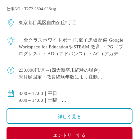
仕事NO：T272-2604-036eig
東京都目黒区自由が丘2丁目
・全クラスホワイトボード,電子黒板配備 Google
Workspace for EducationやSTEAM 教育 ・PG（プ
ログレス）・AD（アドバンス）・AC（アカデミ
ック）3コース制を敷き 2年次から文系・理系 […]
230,000円/月～(四大新卒未経験の場合)
※月額固定・教員経験年数により変動
交通費全額支給
8:00～17:00｜平日
9:00～14:00｜土曜
休憩：60分
詳しく見る
エントリーする