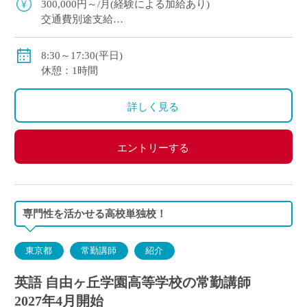
300,000円～/月(経験による加給あり)
交通費別途支給
賞与年間2回
社会保険、労働保険、雇用保険
8:30～17:30(平日)
休憩：1時間
〈モデル年収〉
420万円（新卒・学部卒）、428万円（新卒・院卒）
詳しく見る
450万円（30歳・学部卒）、630万円（40歳・学部卒）
エントリーする
専門性を活かせる高校単独校！
東京都
常勤講師
紹介
英語 自由ヶ丘学園高等学校の常勤講師
2027年4月開始