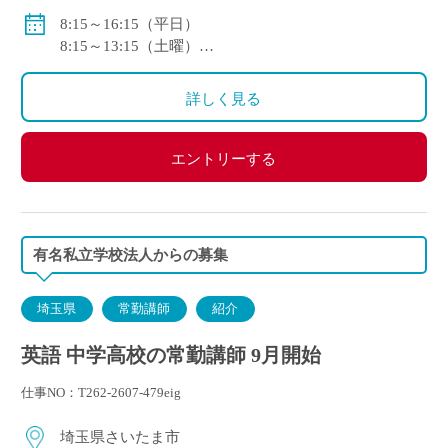
賞与：あり（年2回・年間計5.78ヶ月分）
8:15～16:15（平日）
8:15～13:15（土曜）
<モデル月収>
※1年変形労働時間制を採用
246,100円/月～：大学卒2年目
詳しく見る
267,800円/月～：大学院（修士）卒2年目
エントリーする
有名私立学校法人からの募集
埼玉県
常勤講師
紹介
英語 中学高校の常勤講師 9月開始
仕事NO：T262-2607-479eig
埼玉県さいたま市