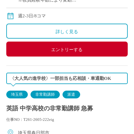
※教員経験年数により変動
※交通費別途支給
週2-3日/8コマ
詳しく見る
エントリーする
〈大人気の進学校〉一部担当も応相談・車通勤OK
埼玉県
非常勤講師
派遣
英語 中学高校の非常勤講師 急募
仕事NO：T261-2605-222eig
埼玉県春日部市