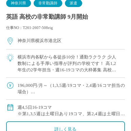
神奈川県
非常勤講師
派遣
英語 高校の非常勤講師 9月開始
仕事NO：T261-2607-508eig
神奈川県横浜市港北区
横浜市内各駅から各徒歩10分！通勤ラクラク 少人
数制による手厚い指導が評判の学校です！ 高1,2
年生の2学年担当・週16-19コマの大枠募集 高校免
許のみでご応募可能！
196,000円/月～（1,3,5週/19コマ・2,4週/16コマ担当の
場合）
※社会保険加入
週4,5日16-19コマ
※第1,3,5週は土曜日あり19コマ、第2,4週は土曜日な
し16コマ
詳しく見る