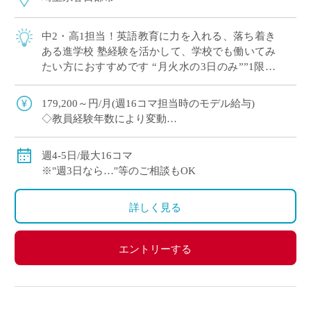
中2・高1担当！英語教育に力を入れる、落ち着き
ある進学校 塾経験を活かして、学校でも働いてみ
たい方におすすめです “月火水の3日のみ””1限な
し”など 曜日・コマ数のご希望 […]
179,200～円/月(週16コマ担当時のモデル給与)
◇教員経験年数により変動
◇交通費別途全額支給
週4-5日/最大16コマ
※"週3日なら…"等のご相談もOK
詳しく見る
エントリーする