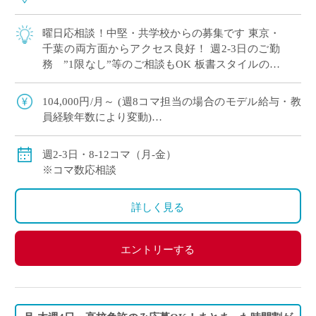
曜日応相談！中堅・共学校からの募集です 東京・
千葉の両方面からアクセス良好！ 週2-3日のご勤
務 ”1限なし”等のご相談もOK 板書スタイルの授
業でOK！ICTスキルは問いません 基礎レベルから
丁 […]
104,000円/月～ (週8コマ担当の場合のモデル給与・教
員経験年数により変動)
156,000円/月～ (週12コマ担当の場合のモデル給与・教
員経験年数により変動)
週2-3日・8-12コマ（月-金）
※コマ数応相談
詳しく見る
エントリーする