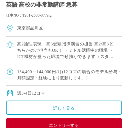
英語 高校の非常勤講師 急募
仕事NO：T261-2606-377eig
東京都品川区
高2論理表現・高3受験指導演習の担当 高2/高3ど
ちらかのご担当もOK！ ・ミドル活躍中の職場 ・
ICT機材が整った環境で勤務ができます（スタデ
ィサプリ・teams・ロイロノート使用あり） 今ま
での自身の経験を活かして、 […]
134,400～144,000円/月(12コマの場合のモデル給与・
月額固定・経験により変動します。）
週3-4日12コマ
詳しく見る
エントリーする