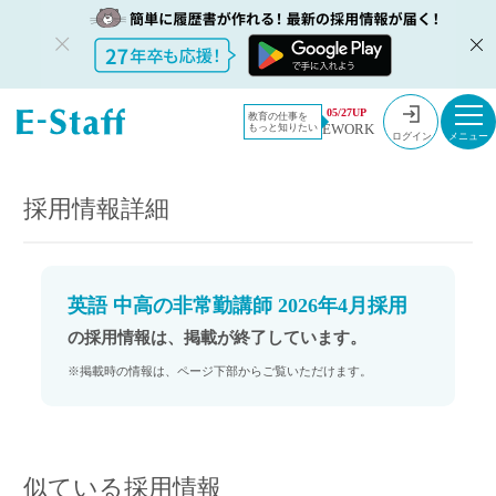
教員採用情
採用情報
05/27UP
教育の仕事を
EWORK
もっと知りたい
報のイー・
英語 中高の非常勤講師 2026年4月採用
ログイン
スタッフ
TOP
採用情報詳細
英語 中高の非常勤講師 2026年4月採用
の採用情報は、掲載が終了しています。
※掲載時の情報は、ページ下部からご覧いただけます。
似ている採用情報