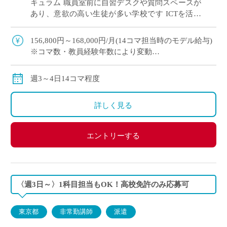
キュラム 職員室前に自習デスクや質問スペースが
あり、意欲の高い生徒が多い学校です ICTを活用
した授業で学びをサポート！ 英語教育に熱意のあ
る先生を募集します
156,800円～168,000円/月(14コマ担当時のモデル給与)
※コマ数・教員経験年数により変動
※交通費全額支給
週3～4日14コマ程度
詳しく見る
エントリーする
〈週3日～〉1科目担当もOK！高校免許のみ応募可
東京都
非常勤講師
派遣