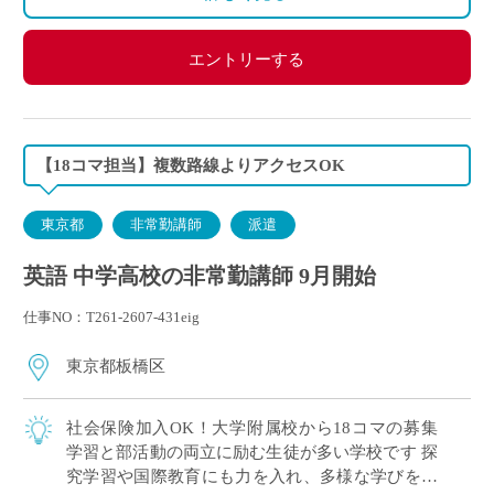
エントリーする
【18コマ担当】複数路線よりアクセスOK
東京都
非常勤講師
派遣
英語 中学高校の非常勤講師 9月開始
仕事NO：T261-2607-431eig
東京都板橋区
社会保険加入OK！大学附属校から18コマの募集
学習と部活動の両立に励む生徒が多い学校です 探
究学習や国際教育にも力を入れ、多様な学びを大