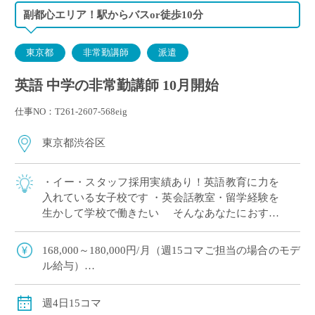
副都心エリア！駅からバスor徒歩10分
東京都
非常勤講師
派遣
英語 中学の非常勤講師 10月開始
仕事NO：T261-2607-568eig
東京都渋谷区
・イー・スタッフ採用実績あり！英語教育に力を
入れている女子校です ・英会話教室・留学経験を
生かして学校で働きたい そんなあなたにおすす
めの求人です 〈担当〉 中学1,2年生
168,000～180,000円/月（週15コマご担当の場合のモデ
ル給与）
※ご経験年数により決定
※交通費別途支給
週4日15コマ