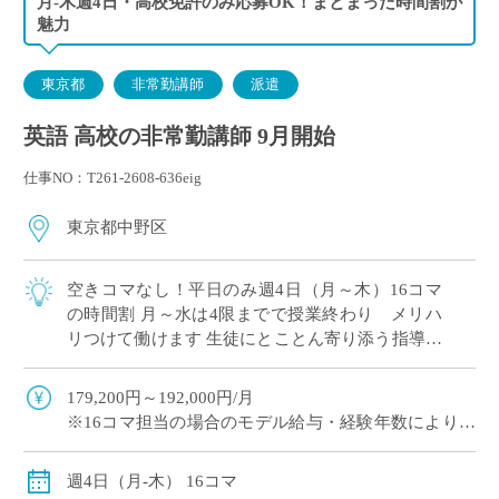
月-木週4日・高校免許のみ応募OK！まとまった時間割が
魅力
東京都
非常勤講師
派遣
英語 高校の非常勤講師 9月開始
仕事NO：T261-2608-636eig
東京都中野区
空きコマなし！平日のみ週4日（月～木）16コマ
の時間割 月～水は4限までで授業終わり メリハ
リつけて働けます 生徒にとことん寄り添う指導が
評判！素直な生徒が多いです 長くご勤務されてい
る先生が多い学校
179,200円～192,000円/月
※16コマ担当の場合のモデル給与・経験年数により変
動
週4日（月-木） 16コマ