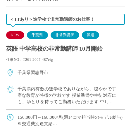
＜TTあり＞進学校で非常勤講師のお仕事！
NEW
千葉県
非常勤講師
派遣
英語 中学高校の非常勤講師 10月開始
仕事NO：T261-2607-487eig
千葉県習志野市
千葉県内有数の進学校でありながら、穏やかで丁
寧な教育が特徴の学校です 授業準備や生徒対応に
も、ゆとりを持ってご勤務いただけます 中1,高1,
高3のご担当（3学期/高3：授業なし）
156,800円～168,000/月(週14コマ担当時のモデル給与)
※交通費別途支給
※12月や年明けも月額固定で安定収入