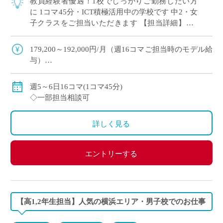
教員経験者優遇！1校でしっかりご勤務したい方
に 1コマ45分・ICT積極活用中の学校です 中2・女
子クラスをご担当いただきます 【担当詳細】中1
担当 週6単位×1クラス＝6コマ 週5単位×2クラス＝
10コマ
179,200～192,000円/月（週16コマご担当時のモデル給
与）
◇ご指導経験により決定
◇交通費別途支給
週5～6日16コマ(1コマ45分)
◇一部担当相談可
詳しく見る
エントリーする
【高1,2年生担当】人気の横浜エリア・男子校でのお仕事