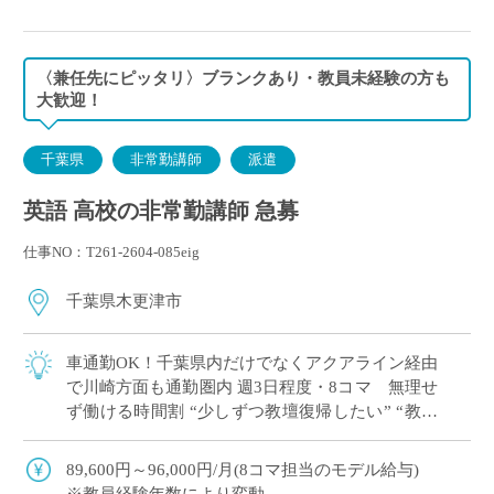
〈兼任先にピッタリ〉ブランクあり・教員未経験の方も
大歓迎！
千葉県
非常勤講師
派遣
英語 高校の非常勤講師 急募
仕事NO：T261-2604-085eig
千葉県木更津市
車通勤OK！千葉県内だけでなくアクアライン経由
で川崎方面も通勤圏内 週3日程度・8コマ 無理せ
ず働ける時間割 “少しずつ教壇復帰したい” “教員
免許を取得したけど、どこで働こう…&#8 […]
89,600円～96,000円/月(8コマ担当のモデル給与)