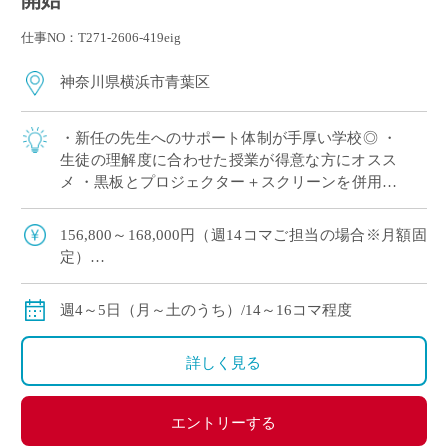
開始
仕事NO：T271-2606-419eig
神奈川県横浜市青葉区
・新任の先生へのサポート体制が手厚い学校◎ ・
生徒の理解度に合わせた授業が得意な方にオスス
メ ・黒板とプロジェクター＋スクリーンを併用し
た授業スタイル ・E-Staffからも多くの先生がご勤
務中！ ＜こんな方からのご応募 […]
156,800～168,000円（週14コマご担当の場合※月額固
定）
179,200～192,000円（週16コマご担当の場合※月額固
定）
週4～5日（月～土のうち）/14～16コマ程度
ご指導経験により決定
交通費別途全額支給
詳しく見る
エントリーする