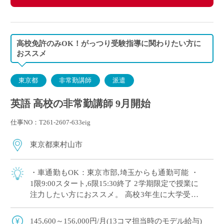
高校免許のみOK！がっつり受験指導に関わりたい方に
おススメ
東京都
非常勤講師
派遣
英語 高校の非常勤講師 9月開始
仕事NO：T261-2607-633eig
東京都東村山市
・車通勤もOK：東京市部,埼玉からも通勤可能 ・
1限9:00スタート,6限15:30終了 2学期限定で授業に
注力したい方におススメ。 高校3年生に大学受験
指導を担当いただきます。
145,600～156,000円/月(13コマ担当時のモデル給与)