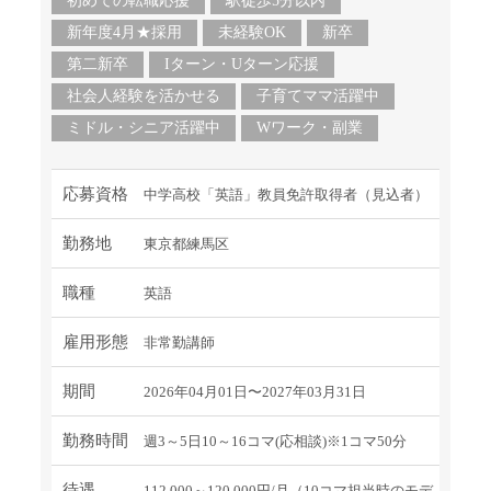
初めての転職応援
駅徒歩5分以内
新年度4月★採用
未経験OK
新卒
第二新卒
Iターン・Uターン応援
社会人経験を活かせる
子育てママ活躍中
ミドル・シニア活躍中
Wワーク・副業
応募資格
中学高校「英語」教員免許取得者（見込者）
勤務地
東京都練馬区
職種
英語
雇用形態
非常勤講師
期間
2026年04月01日〜2027年03月31日
勤務時間
週3～5日10～16コマ(応相談)※1コマ50分
待遇
112,000～120,000円/月（10コマ担当時のモデ