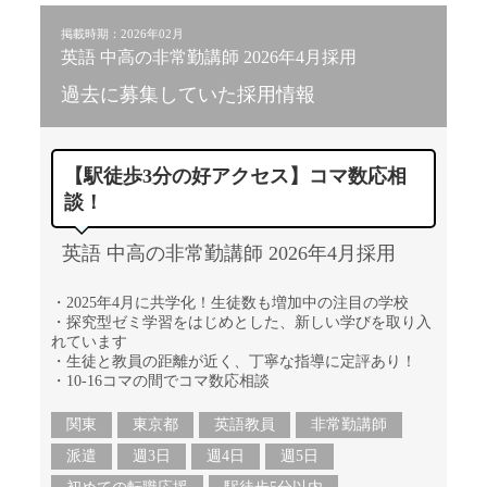
掲載時期：2026年02月
英語 中高の非常勤講師 2026年4月採用
過去に募集していた採用情報
【駅徒歩3分の好アクセス】コマ数応相
談！
英語 中高の非常勤講師 2026年4月採用
・2025年4月に共学化！生徒数も増加中の注目の学校
・探究型ゼミ学習をはじめとした、新しい学びを取り入
れています
・生徒と教員の距離が近く、丁寧な指導に定評あり！
・10-16コマの間でコマ数応相談
関東
東京都
英語教員
非常勤講師
派遣
週3日
週4日
週5日