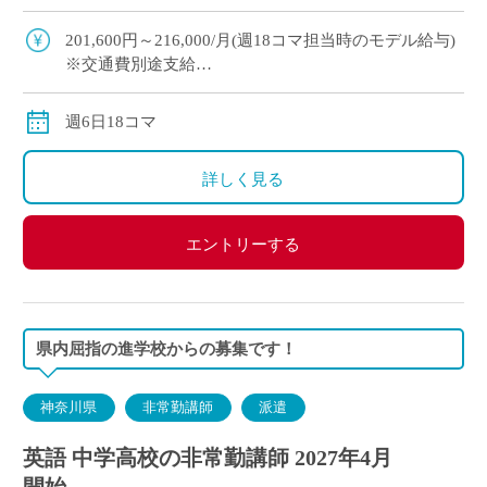
切にしています “年度途中から多めコマ数をもち
たい” &# […]
201,600円～216,000/月(週18コマ担当時のモデル給与)
※交通費別途支給
※12月や年明けも月額固定で安定収入
週6日18コマ
詳しく見る
エントリーする
県内屈指の進学校からの募集です！
神奈川県
非常勤講師
派遣
英語 中学高校の非常勤講師 2027年4月