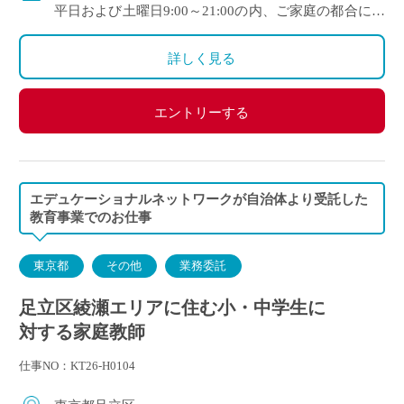
平日および土曜日9:00～21:00の内、ご家庭の都合に合
わせて時間を決定
ご自身のご都合の良い時間帯のご家庭をお願いしま
詳しく見る
す。
※5月～3月で実施します。
エントリーする
(勤務イメージ）
月曜日 10:00～11:30 A家庭／13:30～15:00 B家庭
木曜日 10:30～12:00 C家庭／16:00～17:30 D家庭
／19:00～20:30 E家庭
エデュケーショナルネットワークが自治体より受託した
金曜日 14:00～15:30 F家庭／18:00～19:30 G家庭
教育事業でのお仕事
東京都
その他
業務委託
足立区綾瀬エリアに住む小・中学生に
対する家庭教師
仕事NO：KT26-H0104