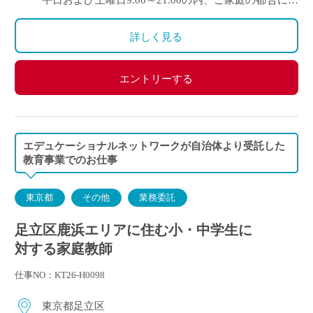
平日および土曜日9:00～21:00の内、ご家庭の都合に合
わせて時間を決定
ご自身のご都合の良い時間帯のご家庭をお願いしま
詳しく見る
す。
※5月～3月で実施します。
エントリーする
(勤務イメージ）
月曜日 10:00～11:30 A家庭／13:30～15:00 B家庭
木曜日 10:30～12:00 C家庭／16:00～17:30 D家庭
／19:00～20:30 E家庭
エデュケーショナルネットワークが自治体より受託した
金曜日 14:00～15:30 F家庭／18:00～19:30 G家庭
教育事業でのお仕事
東京都
その他
業務委託
足立区鹿浜エリアに住む小・中学生に
対する家庭教師
仕事NO：KT26-H0098
東京都足立区