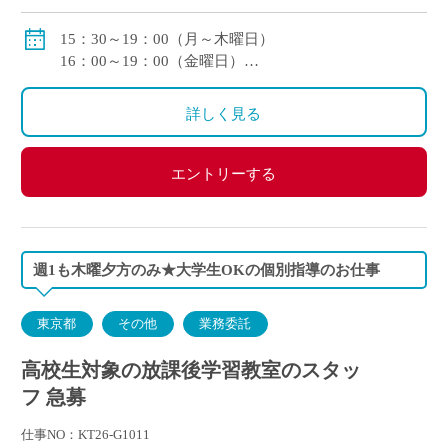
【金曜日】 １講座運営（3時間）あたり4,950円(報
酬/税込)
15：30～19：00（月～木曜日）
16：00～19：00（金曜日）
交通費：全額支給＊業務委託契約の報酬モデルを記載
※月曜日～金曜日のうち希望曜日にご出講いただきま
す。
詳しく見る
※月に1日からご出講可能です。
※学校行事等によりイレギュラー時間の場合もあり。
エントリーする
週1も木曜夕方のみ★大学生OKの個別指導のお仕事
東京都
その他
業務委託
高校生対象の放課後学習教室のスタッ
フ 急募
仕事NO：KT26-G1011