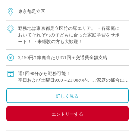
東京都足立区
勤務地は東京都足立区竹の塚エリア。 ・各家庭に
おいてそれぞれの子どもに合った家庭学習をサポ
ート！ ・未経験の方も大歓迎！
3,150円/1家庭当たりの1回＋交通費全額支給
週1回90分から勤務可能！
平日および土曜日9:00～21:00の内、ご家庭の都合に合
わせて時間を決定
ご自身のご都合の良い時間帯のご家庭をお願いしま
詳しく見る
す。
※5月～3月で実施します。
エントリーする
(勤務イメージ）
月曜日 10:00～11:30 A家庭／13:30～15:00 B家庭
木曜日 10:30～12:00 C家庭／16:00～17:30 D家庭