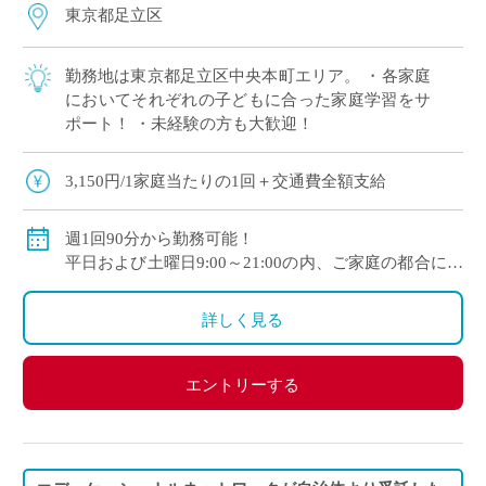
東京都足立区
勤務地は東京都足立区中央本町エリア。 ・各家庭
においてそれぞれの子どもに合った家庭学習をサ
ポート！ ・未経験の方も大歓迎！
3,150円/1家庭当たりの1回＋交通費全額支給
週1回90分から勤務可能！
平日および土曜日9:00～21:00の内、ご家庭の都合に合
わせて時間を決定
ご自身のご都合の良い時間帯のご家庭をお願いしま
詳しく見る
す。
※5月～3月で実施します。
エントリーする
(勤務イメージ）
月曜日 10:00～11:30 A家庭／13:30～15:00 B家庭
木曜日 10:30～12:00 C家庭／16:00～17:30 D家庭
／19:00～20:30 E家庭