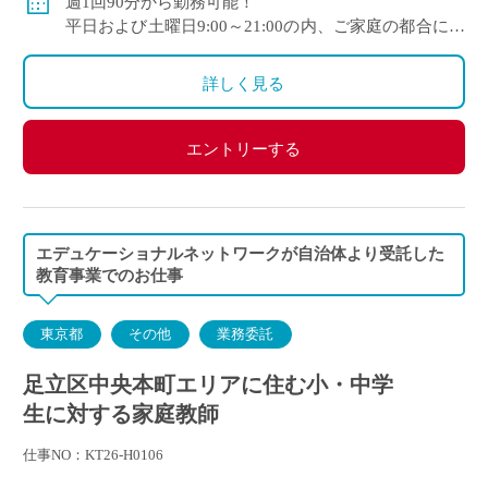
週1回90分から勤務可能！
平日および土曜日9:00～21:00の内、ご家庭の都合に合
わせて時間を決定
ご自身のご都合の良い時間帯のご家庭をお願いしま
詳しく見る
す。
※5月～3月で実施します。
エントリーする
(勤務イメージ）
月曜日 10:00～11:30 A家庭／13:30～15:00 B家庭
木曜日 10:30～12:00 C家庭／16:00～17:30 D家庭
／19:00～20:30 E家庭
エデュケーショナルネットワークが自治体より受託した
金曜日 14:00～15:30 F家庭／18:00～19:30 G家庭
教育事業でのお仕事
東京都
その他
業務委託
足立区中央本町エリアに住む小・中学
生に対する家庭教師
仕事NO：KT26-H0106