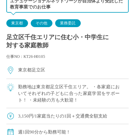
エデュケーショナルネットワークが自治体より受託した
金曜日 14:00～15:30 F家庭／18:00～19:30 G家庭
教育事業でのお仕事
東京都
その他
業務委託
足立区千住エリアに住む小・中学生に
対する家庭教師
仕事NO：KT26-H0105
東京都足立区
勤務地は東京都足立区千住エリア。 ・各家庭にお
いてそれぞれの子どもに合った家庭学習をサポー
ト！ ・未経験の方も大歓迎！
3,150円/1家庭当たりの1回＋交通費全額支給
週1回90分から勤務可能！