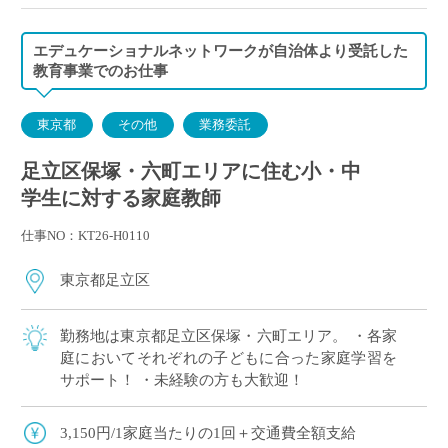
木曜日 10:30～12:00 C家庭／16:00～17:30 D家庭
／19:00～20:30 E家庭
エデュケーショナルネットワークが自治体より受託した
金曜日 14:00～15:30 F家庭／18:00～19:30 G家庭
教育事業でのお仕事
東京都
その他
業務委託
足立区保塚・六町エリアに住む小・中
学生に対する家庭教師
仕事NO：KT26-H0110
東京都足立区
勤務地は東京都足立区保塚・六町エリア。 ・各家
庭においてそれぞれの子どもに合った家庭学習を
サポート！ ・未経験の方も大歓迎！
3,150円/1家庭当たりの1回＋交通費全額支給