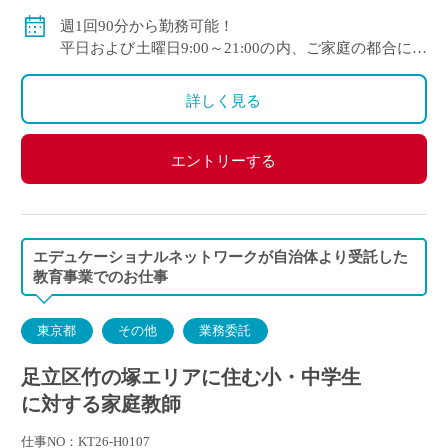
週1回90分から勤務可能！
平日および土曜日9:00～21:00の内、ご家庭の都合に合
わせて時間を決定
ご自身のご都合の良い時間帯のご家庭をお願いしま
詳しく見る
す。
※5月～3月で実施します。
エントリーする
(勤務イメージ）
月曜日 10:00～11:30 A家庭／13:30～15:00 B家庭
木曜日 10:30～12:00 C家庭／16:00～17:30 D家庭
／19:00～20:30 E家庭
エデュケーショナルネットワークが自治体より受託した
金曜日 14:00～15:30 F家庭／18:00～19:30 G家庭
教育事業でのお仕事
東京都
その他
業務委託
足立区竹の塚エリアに住む小・中学生
に対する家庭教師
仕事NO：KT26-H0107