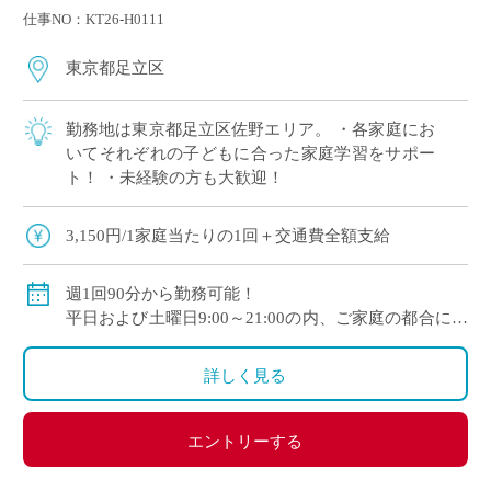
仕事NO：KT26-H0111
東京都足立区
勤務地は東京都足立区佐野エリア。 ・各家庭にお
いてそれぞれの子どもに合った家庭学習をサポー
ト！ ・未経験の方も大歓迎！
3,150円/1家庭当たりの1回＋交通費全額支給
週1回90分から勤務可能！
平日および土曜日9:00～21:00の内、ご家庭の都合に合
わせて時間を決定
ご自身のご都合の良い時間帯のご家庭をお願いしま
詳しく見る
す。
※5月～3月で実施します。
エントリーする
(勤務イメージ）
月曜日 10:00～11:30 A家庭／13:30～15:00 B家庭