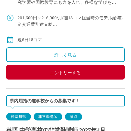
究学習や国際教育にも力を入れ、多様な学びを大
切にしています “年度途中から多めコマ数をもち
たい” &# […]
201,600円～216,000/月(週18コマ担当時のモデル給与)
※交通費別途支給
※12月や年明けも月額固定で安定収入
週6日18コマ
詳しく見る
エントリーする
県内屈指の進学校からの募集です！
神奈川県
非常勤講師
派遣
英語 中学高校の非常勤講師 2027年4月