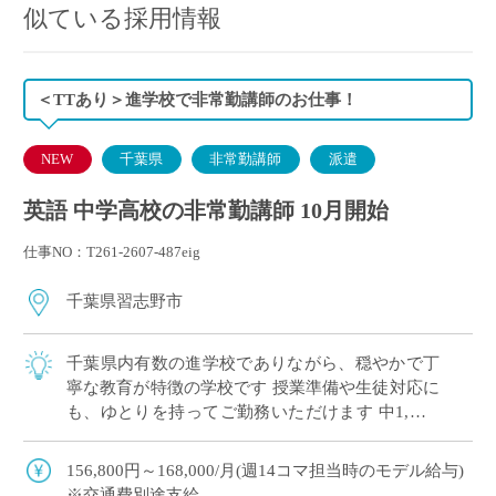
似ている採用情報
＜TTあり＞進学校で非常勤講師のお仕事！
NEW
千葉県
非常勤講師
派遣
英語 中学高校の非常勤講師 10月開始
仕事NO：T261-2607-487eig
千葉県習志野市
千葉県内有数の進学校でありながら、穏やかで丁
寧な教育が特徴の学校です 授業準備や生徒対応に
も、ゆとりを持ってご勤務いただけます 中1,高1,
高3のご担当（3学期/高3：授業なし）
156,800円～168,000/月(週14コマ担当時のモデル給与)
※交通費別途支給