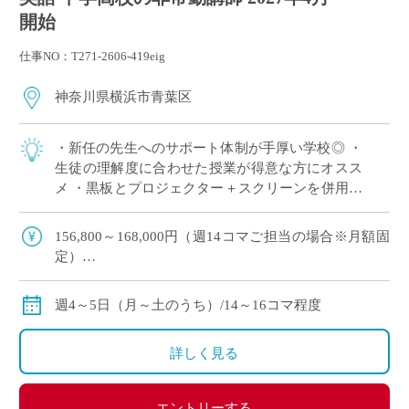
開始
仕事NO：T271-2606-419eig
神奈川県横浜市青葉区
・新任の先生へのサポート体制が手厚い学校◎ ・
生徒の理解度に合わせた授業が得意な方にオスス
メ ・黒板とプロジェクター＋スクリーンを併用し
た授業スタイル ・E-Staffからも多くの先生がご勤
務中！ ＜こんな方からのご応募 […]
156,800～168,000円（週14コマご担当の場合※月額固
定）
179,200～192,000円（週16コマご担当の場合※月額固
定）
週4～5日（月～土のうち）/14～16コマ程度
ご指導経験により決定
交通費別途全額支給
詳しく見る
エントリーする