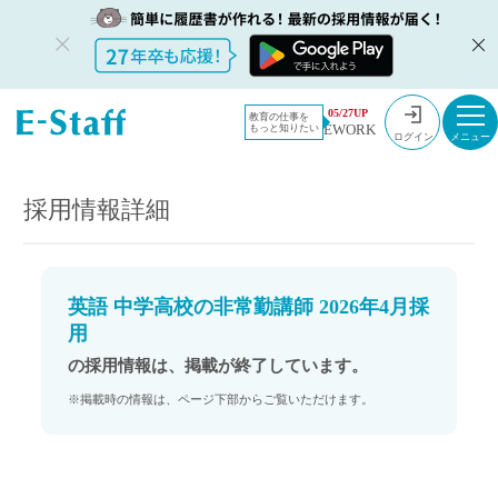
教員採用情
採用情報
05/27UP
教育の仕事を
EWORK
もっと知りたい
報のイー・
英語 中学高校の非常勤講師 2026年4月採用
ログイン
スタッフ
TOP
採用情報詳細
英語 中学高校の非常勤講師 2026年4月採
用
の採用情報は、掲載が終了しています。
※掲載時の情報は、ページ下部からご覧いただけます。