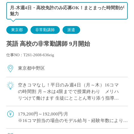
月-木週4日・高校免許のみ応募OK！まとまった時間割が
魅力
東京都
非常勤講師
派遣
英語 高校の非常勤講師 9月開始
仕事NO：T261-2608-636eig
東京都中野区
空きコマなし！平日のみ週4日（月～木）16コマ
の時間割 月～水は4限までで授業終わり メリハ
リつけて働けます 生徒にとことん寄り添う指導が
評判！素直な生徒が多いです 長くご勤務されてい
る先生が多い学校
179,200円～192,000円/月
※16コマ担当の場合のモデル給与・経験年数により変
動