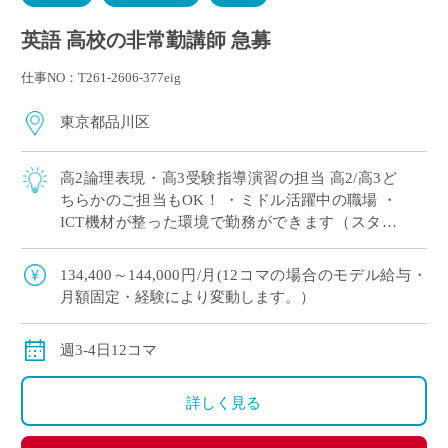
英語 高校の非常勤講師 急募
仕事NO：T261-2606-377eig
東京都品川区
高2論理表現・高3受験指導演習の担当 高2/高3ど
ちらかのご担当もOK！ ・ミドル活躍中の職場 ・
ICT機材が整った環境で勤務ができます（スタデ
ィサプリ・teams・ロイロノート使用あり） 今ま
での自身の経験を活かして、 […]
134,400～144,000円/月(12コマの場合のモデル給与・
月額固定・経験により変動します。）
週3-4日12コマ
詳しく見る