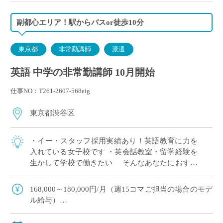
副都心エリア！駅からバスor徒歩10分
東京都
非常勤講師
派遣
英語 中学の非常勤講師 10月開始
仕事NO：T261-2607-568eig
東京都渋谷区
・イー・スタッフ採用実績あり！英語教育に力を
入れている女子校です ・英会話教室・留学経験を
生かして学校で働きたい そんなあなたにおすす
めの求人です 〈担当〉 中学1,2年生
168,000～180,000円/月（週15コマご担当の場合のモデ
ル給与）
※ご経験年数により決定
※交通費別途支給