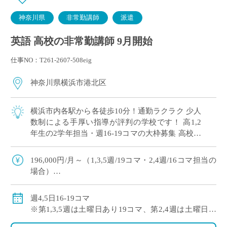
神奈川県
非常勤講師
派遣
英語 高校の非常勤講師 9月開始
仕事NO：T261-2607-508eig
神奈川県横浜市港北区
横浜市内各駅から各徒歩10分！通勤ラクラク 少人
数制による手厚い指導が評判の学校です！ 高1,2
年生の2学年担当・週16-19コマの大枠募集 高校免
許のみでご応募可能！
196,000円/月～（1,3,5週/19コマ・2,4週/16コマ担当の
場合）
※社会保険加入
週4,5日16-19コマ
※第1,3,5週は土曜日あり19コマ、第2,4週は土曜日な
し16コマ