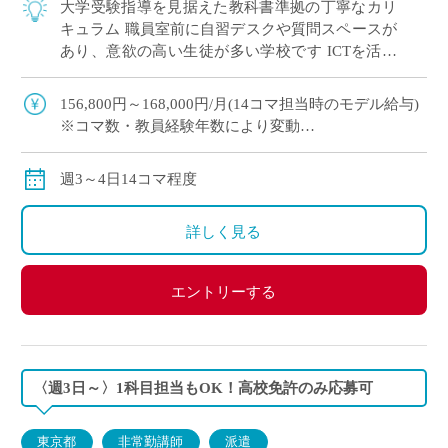
大学受験指導を見据えた教科書準拠の丁寧なカリ
キュラム 職員室前に自習デスクや質問スペースが
あり、意欲の高い生徒が多い学校です ICTを活用
した授業で学びをサポート！ 英語教育に熱意のあ
る先生を募集します
156,800円～168,000円/月(14コマ担当時のモデル給与)
※コマ数・教員経験年数により変動
※交通費全額支給
週3～4日14コマ程度
詳しく見る
エントリーする
〈週3日～〉1科目担当もOK！高校免許のみ応募可
東京都
非常勤講師
派遣