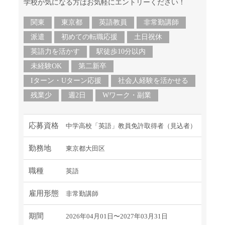
学校が気になる方はお気軽にエントリーください！
関東
東京都
英語教員
非常勤講師
派遣
初めての転職応援
土日祝休
英語力を活かす
駅徒歩10分以内
未経験OK
第二新卒
Iターン・Uターン応援
社会人経験を活かせる
残業少
週2日
Wワーク・副業
応募資格
中学高校「英語」教員免許取得者（見込者）
勤務地
東京都大田区
職種
英語
雇用形態
非常勤講師
期間
2026年04月01日〜2027年03月31日