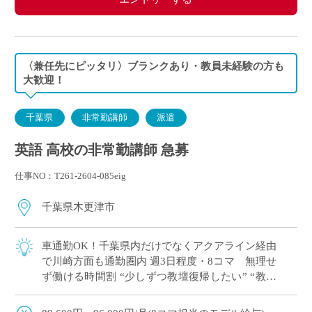
〈兼任先にピッタリ〉ブランクあり・教員未経験の方も
大歓迎！
千葉県
非常勤講師
派遣
英語 高校の非常勤講師 急募
仕事NO：T261-2604-085eig
千葉県木更津市
車通勤OK！千葉県内だけでなくアクアライン経由
で川崎方面も通勤圏内 週3日程度・8コマ 無理せ
ず働ける時間割 “少しずつ教壇復帰したい” “教員
免許を取得したけど、どこで働こう…&#8 […]