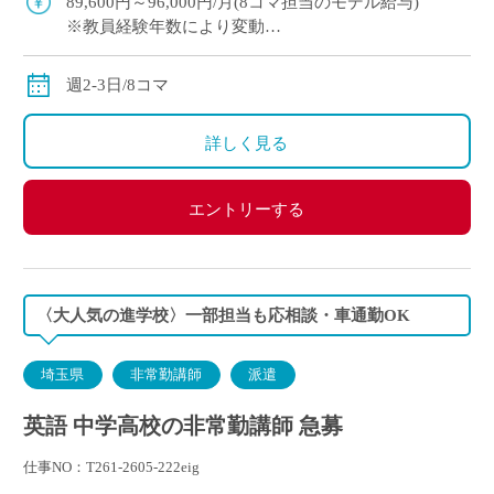
89,600円～96,000円/月(8コマ担当のモデル給与)
※教員経験年数により変動
※交通費別途支給
週2-3日/8コマ
詳しく見る
エントリーする
〈大人気の進学校〉一部担当も応相談・車通勤OK
埼玉県
非常勤講師
派遣
英語 中学高校の非常勤講師 急募
仕事NO：T261-2605-222eig