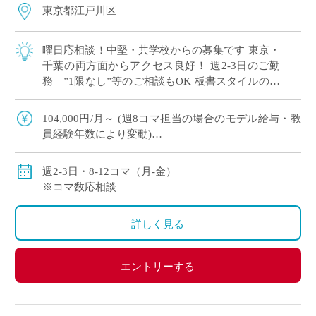
東京都江戸川区
曜日応相談！中堅・共学校からの募集です 東京・
千葉の両方面からアクセス良好！ 週2-3日のご勤
務 ”1限なし”等のご相談もOK 板書スタイルの授
業でOK！ICTスキルは問いません 基礎レベルから
丁 […]
104,000円/月～ (週8コマ担当の場合のモデル給与・教
員経験年数により変動)
156,000円/月～ (週12コマ担当の場合のモデル給与・教
員経験年数により変動)
週2-3日・8-12コマ（月-金）
※コマ数応相談
詳しく見る
エントリーする