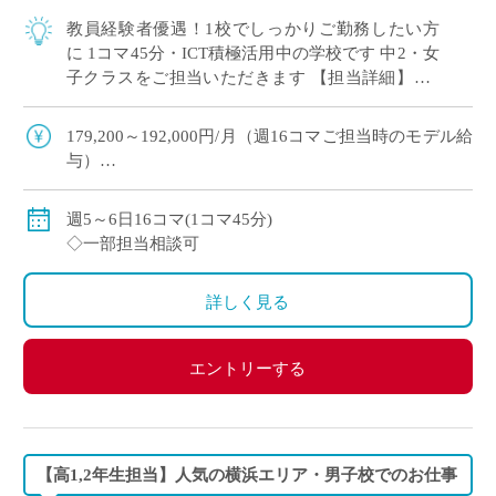
教員経験者優遇！1校でしっかりご勤務したい方
に 1コマ45分・ICT積極活用中の学校です 中2・女
子クラスをご担当いただきます 【担当詳細】中1
担当 週6単位×1クラス＝6コマ 週5単位×2クラス＝
10コマ
179,200～192,000円/月（週16コマご担当時のモデル給
与）
◇ご指導経験により決定
◇交通費別途支給
週5～6日16コマ(1コマ45分)
◇一部担当相談可
詳しく見る
エントリーする
【高1,2年生担当】人気の横浜エリア・男子校でのお仕事