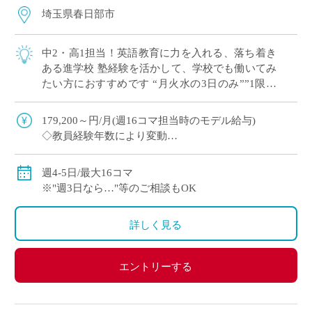
埼玉県春日部市
中2・高1担当！英語教育に力を入れる、落ち着き
ある進学校 塾経験を活かして、学校でも働いてみ
たい方におすすめです “月火水の3日のみ””1限な
し”など 曜日・コマ数のご希望 […]
179,200～円/月(週16コマ担当時のモデル給与)
◇教員経験年数により変動
◇交通費別途全額支給
週4-5日/最大16コマ
※"週3日なら…"等のご相談もOK
詳しく見る
エントリーする