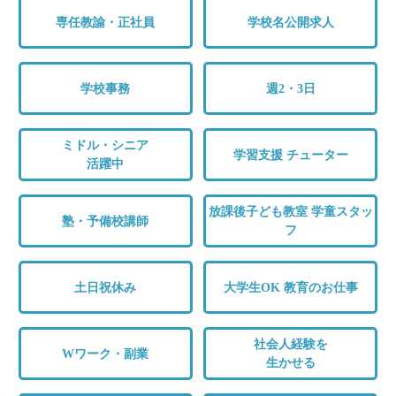
専任教諭・正社員
学校名公開求人
学校事務
週2・3日
ミドル・シニア
学習支援 チューター
活躍中
放課後子ども教室 学童スタッ
塾・予備校講師
フ
土日祝休み
大学生OK 教育のお仕事
社会人経験を
Wワーク・副業
生かせる