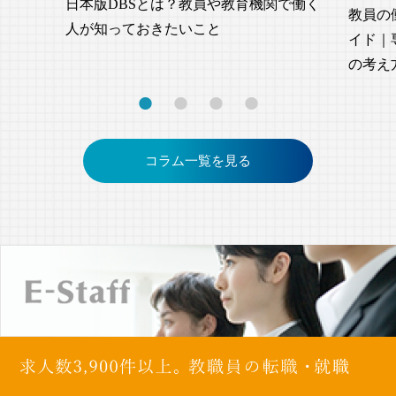
日本版DBSとは？教員や教育機関で働く
教員の
人が知っておきたいこと
イド｜
の考え
コラム一覧を見る