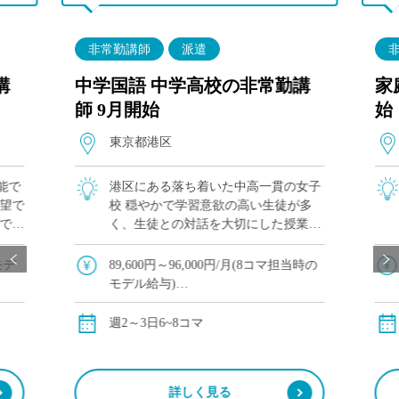
非常勤講師
派遣
講
中学国語 中学高校の非常勤講
家
師 9月開始
始
東京都港区
能で
港区にある落ち着いた中高一貫の女子
希望で
校 穏やかで学習意欲の高い生徒が多
急で通
く、生徒との対話を大切にした授業づ
校ま
くりができる環境です。 今回は中学3
分、
年生の国語を担当いただきます。 国語
モデ
89,600円～96,000円/月(8コマ担当時の
・大阪
をを通して、生徒の「読む・考える・
モデル給与)
伝える力」を […]
交通費別途支給
週2～3日6~8コマ
詳しく見る