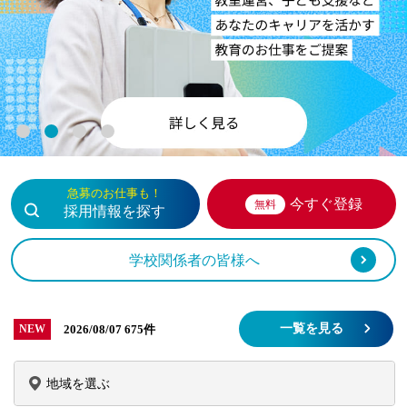
1
2
3
4
急募のお仕事も！
今すぐ登録
無料
採用情報を探す
学校関係者の皆様へ
一覧を見る
2026/08/07
675件
NEW