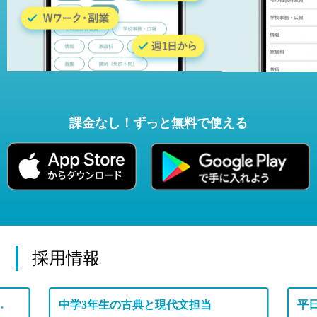
課金なし！ずっと無料で使える
採用情報
/大学附属校★
中学3年生の古典と現代文担当